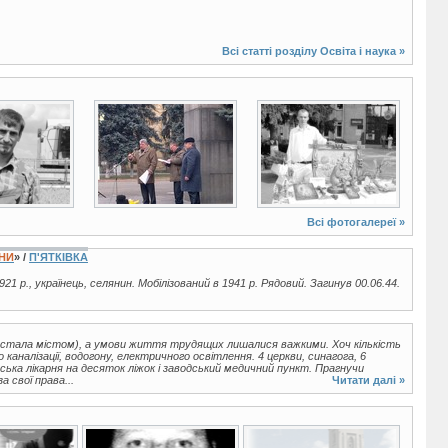
Всі статті розділу
Освіта і наука
»
3 фото
7 фото
Всі фотогалереї »
ЇНИ
» /
П'ЯТКІВКА
921 р., українець, селянин. Мобілізований в 1941 р. Рядовий. Загинув 00.06.44.
а стала містом), а умови життя трудящих лишалися важкими. Хоч кількість
 каналізації, водогону, електричного освітлення. 4 церкви, синагога, 6
ська лікарня на десяток ліжок і заводський медичний пункт. Прагнучи
 свої права...
Читати далі »