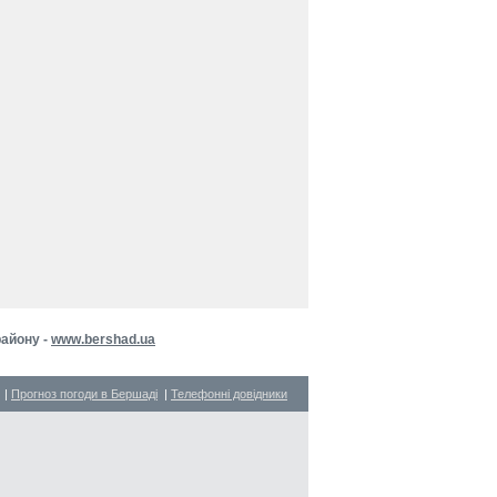
району -
www.bershad.ua
|
Прогноз погоди в Бершаді
|
Телефонні довідники