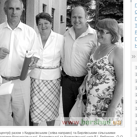
П
П
Р
Н
 центрі) разом з Кидрасівським (зліва направо) та Бирлівським сільськими
торами Красносільської, Баланівської та Кидрасівської шкіл В.І. Рябоконь, О.О.