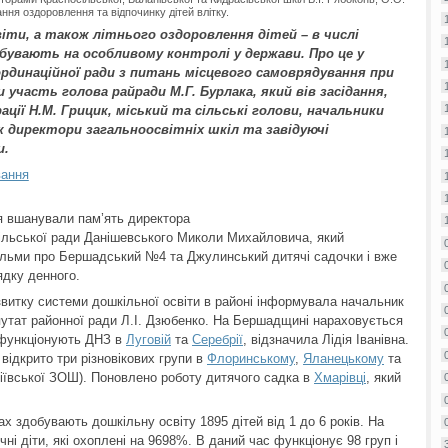
ня оздоровлення та відпочинку дітей влітку.
іти, а також літнього оздоровлення дітей – в числі
ебувають на особливому контролі у держави. Про це у
ординаційної ради з питань місцевого самоврядування при
и участь голова райради М.Г. Бурлака, який вів засідання,
ції Н.М. Грицик, міський та сільські голови, начальники
ж директори загальноосвітніх шкіл та завідуючі
и.
вання
я вшанували пам’ять директора
 сільської ради Данішевського Миколи Михайловича, який
ільми про Бершадський №4 та Джулинський дитячі садочки і вже
ядку денного.
звитку системи дошкільної освіти в районі інформувала начальник
епутат районної ради Л.І. Дзюбенко. На Бершадщині нараховується
 функціонують ДНЗ в
Луговій
та
Серебрії
, відзначила Лідія Іванівна.
відкрито три різновікових групи в
Флоринському
,
Яланецькому
та
ївської ЗОШ). Поновлено роботу дитячого садка в
Хмарівці
, який
х здобувають дошкільну освіту 1895 дітей від 1 до 6 років. На
чні діти, які охоплені на 9698%. В даний час функціонує 98 груп і