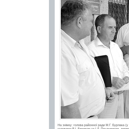
На знімку: голова районної ради М.Г. Бурлака (у
головами В.І. Беником та І.Д. Прудченком, дирек