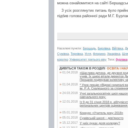
можна ознайомитися на сайті Бершадськ
З усіх розглянутих питань було прийн
підбив голова районної ради М.Г. Бурла
Населені пункти:
Бершадь
,
Бирлівка
,
Війтівка
,
Д
Сумівка
,
Тернівка
,
Устя
,
Флорино
,
Хмарівка
,
Шля
коротко
Університет третього віку
Теги:
бурлака
ДИВІТЬСЯ ТАКОЖ В РОЗДІЛІ
ОСВІТА І НА
»
01.04.2018
«Щаслива дитина, де дружня родин
учнів. Їх щиро вітали директор 
Процанін подякував колективу за.
»
01.04.2018
* Урок-лекцію «Відомі скрипалі-в
ім. Р. А. Скалецького за сприяння
»
24.03.2018
Учні загальноосвітніх шкіл нашо
навчального року.
»
12.01.2018
Із 9 до 31 січня 2018 р. абітур
регіональних центрів оцінювання 
»
05.01.2018
Конкурс «Учитель року-2018»
»
05.01.2018
Сумівській школі – дев’яносто
»
15.12.2017
У чиїх руках доля коледжу?
»
11.12.2017