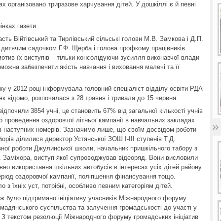
х організовано триразове харчування дітей. У дошкіллі є й певні
інках газети.
сть Війтівський та Тирлівський сільські голови М.В. Замкова і Д.П.
дитячим садочком Г.Ф. Щерба і голова профкому працівників
отив їх виступів – тільки консолідуючи зусилля виконавчої влади
ів можна забезпечити якість навчання і виховання малечі та її
ку у 2012 році інформувала головний спеціаліст відділу освіти РДА
 як відомо, розпочалася з 28 травня і тривала до 15 червня.
ідпочили 3854 учні, це становить 67% від загальної кількості учнів
о проведення оздоровчої літньої кампанії в навчальних закладах
 з наступних номерів. Зазначимо лише, що своїм досвідом роботи
борів ділилися директор Устянської ЗОШ І-ІІІ ступенів Т.Д.
вної роботи Джулинської школи, начальник пришкільного табору з
 Заміхора, виступ якої супроводжував відеоряд. Вони висловили
вно використання шкільних автобусів в інтересах усіх дітей району
період оздоровчої кампанії, поліпшення фінансування тощо.
 з їхніх уст, потрібні, особливо певним категоріям дітей.
ож було підтримано ініціативу учасників Міжнародного форуму
омадянського суспільства та залучення громадськості до участі у
 З текстом резолюції Міжнародного форуму громадських ініціатив