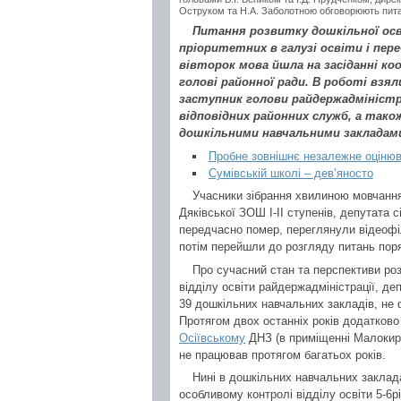
Оструком та Н.А. Заболотною обговорюють питан
Питання розвитку дошкільної осв
пріоритетних в галузі освіти і пер
вівторок мова йшла на засіданні ко
голові районної ради. В роботі взял
заступник голови райдержадміністра
відповідних районних служб, а тако
дошкільними навчальними закладам
Пробне зовнішнє незалежне оціню
Сумівській школі – дев’яносто
Учасники зібрання хвилиною мовчанн
Дяківської ЗОШ І-ІІ ступенів, депутата
передчасно помер, переглянули відеоф
потім перейшли до розгляду питань пор
Про сучасний стан та перспективи ро
відділу освіти райдержадміністрації, д
39 дошкільних навчальних закладів, не
Протягом двох останніх років додатково 
Осіївському
ДНЗ (в приміщенні Малокирі
не працював протягом багатьох років.
Нині в дошкільних навчальних заклада
особливому контролі відділу освіти 5-6рі