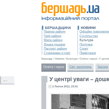
БЕРШАДЩИНА
НОВИНИ
Прапор району
Офіційні повідомле
Герб району
Суспільство
Мапа району
Культура
Дошка пошани
Політика
Паспорт району
Спорт
Сторінками історії
Привітання
Бершадь
/
Новини
/
Культура
/
Освіта і наука
/
У центр
Освіта і наука
Світ захоплень
Заходи
У центрі уваги – дош
←
2 Липня 2012, 23:01