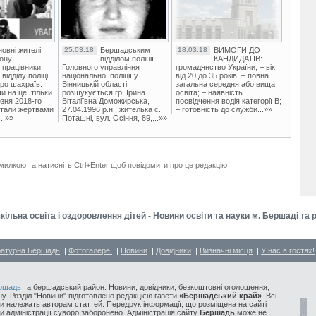
овні жителі
25.03.18
Бершадським
18.03.18
ВИМОГИ ДО
ону!
відділом поліції
КАНДИДАТІВ: –
 працівники
Головного управління
громадянство України; – вік
ідділу поліції
національної поліції у
від 20 до 35 років; – повна
ро шахраїв.
Вінницькій області
загальна середня або вища
и на це, тільки
розшукується гр. Ірина
освіта; – наявність
зня 2018-го
Віталіївна Доможирська,
посвідчення водія категорії В;
стали жертвами
27.04.1996 р.н., жителька с.
– готовність до служби...»»
..»»
Поташні, вул. Осіння, 89,...»»
милкою та натисніть Ctrl+Enter щоб повідомити про це редакцію
шкільна освіта і оздоровлення дітей - Новини освіти та науки м. Бершаді та 
ратурна Бершадь
|
Фотогалереї
|
Новини
|
Довідники
|
Визначні місця
|
У нас в гостях!
ршадь
та бершадський район. Новини, довідники, безкоштовні оголошення,
у. Розділ "Новини" підготовлено редакцією газети
«Бершадський край»
. Всі
и належать авторам статтей. Передрук інформації, що розміщена на сайті
ди адміністрації суворо заборонено. Адміністрація сайту
Бершадь
може не