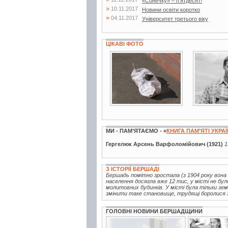
«Сонечку» – п’ятдесят!
»
10.11.2017
Новини освіти коротко
»
04.11.2017
Університет третього віку
ЦІКАВІ ФОТО
4 фото
3 фото
МИ - ПАМ’ЯТАЄМО - «
КНИГА ПАМ’ЯТІ УКРА
Гергелюк Арсень Варфоломійович (1921)
1
З ІСТОРІЇ БЕРШАДІ
Бершадь помітно зростала (з 1904 року вон
населення досягла вже 12 тис, у місті не було
молитовних будинків. У місті була тільки зем
змінити таке становище, трудящі боролися за
ГОЛОВНІ НОВИНИ БЕРШАДЩИНИ