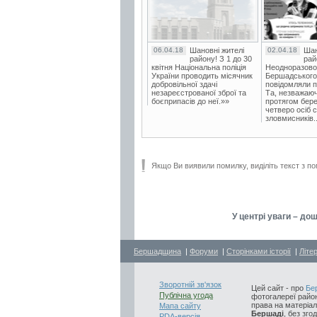
06.04.18
Шановні жителі
02.04.18
Шан
району! З 1 до 30
рай
квітня Національна поліція
Неодноразово
України проводить місячник
Бершадського в
добровільної здачі
повідомляли п
незареєстрованої зброї та
Та, незважаюч
боєприпасів до неї.»»
протягом бере
четверо осіб 
зловмисників..
Якщо Ви виявили помилку, виділіть текст з по
У центрі уваги – до
Бершадщина
|
Форуми
|
Сторінками історії
|
Літе
Зворотній зв'язок
Цей сайт - про
Бе
Публічна угода
фотогалереї район
права на матеріал
Мапа сайту
Бершаді
, без зго
PDA-версія