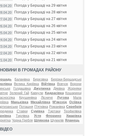
Погода у Бершаді на 29 квітня
29.04.20
Погода у Бершаді на 28 квітня
28.04.20
Погода у Бершаді на 27 квітня
27.04.20
Погода у Бершаді на 26 квітня
26.04.20
Погода у Бершаді на 25 квітня
25.04.20
Погода у Бершаді на 24 квітня
24.04.20
Погода у Бершаді на 23 квітня
23.04.20
Погода у Бершаді на 22 квітня
22.04.20
Погода у Бершаді на 21 квітня
21.04.20
НОВИНИ В ГРОМАДАХ РАЙОНУ
ершадь
Баланівка
Березівка
Берізки-Бершадські
ирлівка
Велика Киріївка
Війтівка
Вовчок
Ворони
инське
Голдашівка
Джулинка
Дяківка
Жорняки
вітне
Зелений Гай
Кавкули
Кидрасівка
Кошаринці
асносілка
Крушинівка
Лісниче
Лугова
Мала
ріївка
Маньківка
Михайлівка
М'якохід
Осіївка
ртизанське
Поташня
П'ятківка
Романівка
Серебрія
ерединка
Ставки
Сумівка
Тартаки
Теофилівка
рнівка
Тирлівка
Устя
Флорино
Хмарівка
рнятка
Чорна Гребля
Шляхова
Шумилів
Яланець
ВІДЕО