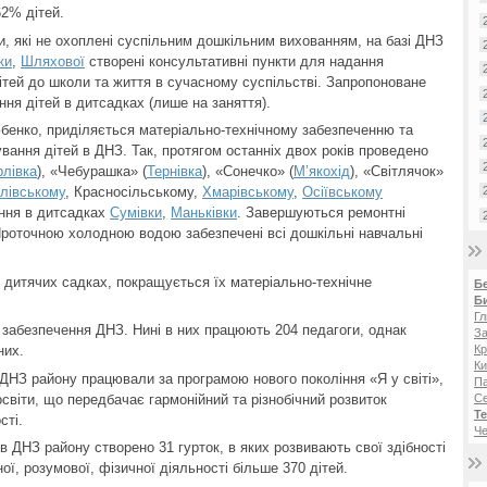
2% дітей.
и, які не охоплені суспільним дошкільним вихованням, на базі ДНЗ
ки
,
Шляхової
створені консультативні пункти для надання
ітей до школи та життя в сучасному суспільстві. Запропоноване
ня дітей в дитсадках (лише на заняття).
бенко, приділяється матеріально-технічному забезпеченню та
ання дітей в ДНЗ. Так, протягом останніх двох років проведено
рлівка
), «Чебурашка» (
Тернівка
), «Сонечко» (
М’якохід
), «Світлячок»
лівському
, Красносільському,
Хмарівському
,
Осіївському
ння в дитсадках
Сумівки
,
Маньківки
. Завершуються ремонтні
Проточною холодною водою забезпечені всі дошкільні навчальні
 дитячих садках, покращується їх матеріально-технічне
Б
Б
Гл
е забезпечення ДНЗ. Нині в них працюють 204 педагоги, однак
За
Кр
них.
Ки
ДНЗ району працювали за програмою нового покоління «Я у світі»,
Па
освіти, що передбачає гармонійний та різнобічний розвиток
С
Те
сті.
Че
в ДНЗ району створено 31 гурток, в яких розвивають свої здібності
ої, розумової, фізичної діяльності більше 370 дітей.