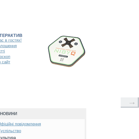
НТЕРАКТИВ
ас в гостях!
олошення
тті
оскоп
 сайт
→
НОВИНИ
фіційні повідомлення
успільство
Культура