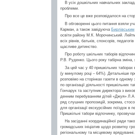
В усіх дошкільних навчальних заклада
проблеми.
Про все це вже розповідалося на стор
В обговоренні цього питання взяли уча
Карман, а також завідуюча
Бирлівським
освіти району М.К. Морочинський. Лейтм
всіх рівнів, батьків, спонсорів, педагог
щасливе дитинство.
Про роботу шкільних таборів відпочин
Р.В. Руденко. Цього року табірна зміна,
За цей час у 40 пришкільних таборах в
(у минулому році – 64%). Детальніше пр
розповімо на сторінках газети в одному
по організації діяльності пришкільних та
Гончарук та заступник директора з вихо
денним перебуванням дітей «Джуя» Л.А.
ряд слушних пропозицій, зокрема, стосо
для організації екскурсійних поїздок в 
Пришкільні табори відпочинку, прозвучало
На засіданні координаційної ради так
громадських ініціатив щодо розвитку гр
регіональному та місцевому врядуванні.