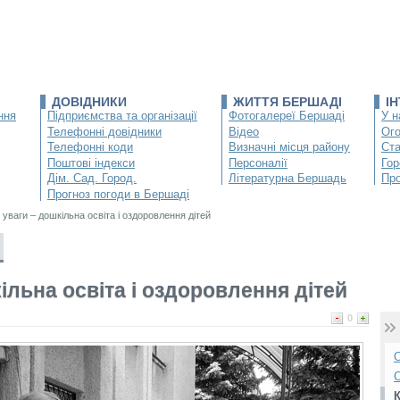
ДОВІДНИКИ
ЖИТТЯ БЕРШАДІ
І
ння
Підприємства та організації
Фотогалереї Бершаді
У н
Телефонні довідники
Відео
Ог
Телефонні коди
Визначні місця району
Ста
Поштові індекси
Персоналії
Гор
Дім. Сад. Город.
Літературна Бершадь
Про
Прогноз погоди в Бершаді
і уваги – дошкільна освіта і оздоровлення дітей
кільна освіта і оздоровлення дітей
0
О
С