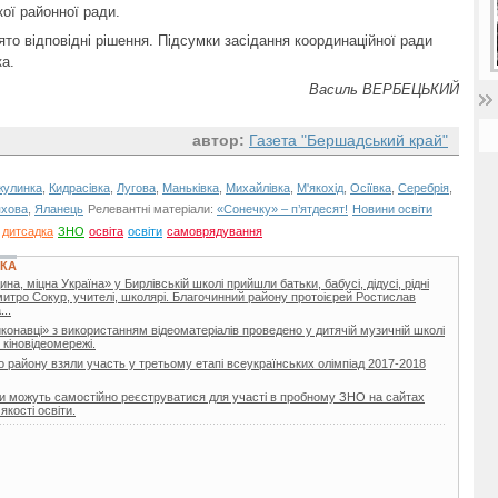
ої районної ради.
ято відповідні рішення. Підсумки засідання координаційної ради
ка.
Василь ВЕРБЕЦЬКИЙ
автор:
Газета "Бершадський край"
жулинка
,
Кидрасівка
,
Лугова
,
Маньківка
,
Михайлівка
,
М'якохід
,
Осіївка
,
Серебрія
,
хова
,
Яланець
Релевантні матеріали:
«Сонечку» – п’ятдесят!
Новини освіти
дитсадка
ЗНО
освіта
освіти
самоврядування
УКА
а, міцна Україна» у Бирлівській школі прийшли батьки, бабусі, дідусі, рідні
Дмитро Сокур, учителі, школярі. Благочинний району протоієрей Ростислав
..
иконавці» з використанням відеоматеріалів проведено у дитячій музичній школі
 кіновідеомережі.
го району взяли участь у третьому етапі всеукраїнських олімпіад 2017-2018
ієнти можуть самостійно реєструватися для участі в пробному ЗНО на сайтах
якості освіти.