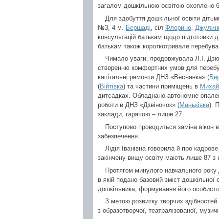
загалом дошкільною освітою охоплено 6
Для здобуття дошкільної освіти дітьм
№3, 4 м.
Бершаді
, сіл
Флорино
,
Джулин
консультацій батькам щодо підготовки д
батькам також короткотривале перебуван
Чимало уваги, продовжувала Л.І. Дзю
створенню комфортних умов для перебув
капітальні ремонти ДНЗ «Веснянка» (
Би
(
Війтівка
) та частини приміщень в
Михай
дитсадках. Обладнано автономне опале
роботи в ДНЗ «Дзвіночок» (
Маньківка
). 
заклади, гарячою – лише 27.
Поступово проводиться заміна вікон в
забезпечення.
Лідія Іванівна говорила й про кадров
закінчену вищу освіту мають лише 87 з 
Протягом минулого навчального року 
в якій подано базовий зміст дошкільної 
дошкільника, формування його особисто
З метою розвитку творчих здібностей 
з образотворчої, театралізованої, музичн