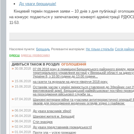
До уваги бершадців!
Кінцевий термін подання заяви – 10 днів з дня публікації оголоше
на конкурс подаються у запечатаному конверті адміністрації РДЮС
11-53.
Населені пункти:
Бершадь
Релевантні матеріали:
Не тільки стрільба
Сесія район
рдюсш
рдюсш «ровесник»
ДИВІТЬСЯ ТАКОЖ В РОЗДІЛІ
ОГОЛОШЕННЯ
»
30.08.2018
07.09.2018 року в приміщені Бершадського районного відділу дер
територіального управління юстиції у Вінницькій області за адрес
України 8, з 10.00 години до 13.00 години...
»
15.06.2018
на газети та журнали на друге півріччя 2018 року.
»
15.06.2018
Останнім часом у країні змінюється ставлення до Збройних сил У
вмотивованій армії. Бершадський райвійськкомат постійно проводит
на проходження військової служби за...
»
07.04.2018
Шановні ветерани війни та учасники антитерористичної операції! 
лікарів для проходження медичних оглядів згідно з графіком:
»
06.04.2018
До уваги власників зброї!
»
06.04.2018
Шановні жителі м. Бершаді!
»
06.04.2018
Стіл знахідок
»
02.04.2018
До уваги представників громадськості!
»
01.04.2018
Проти зла – усією громадою