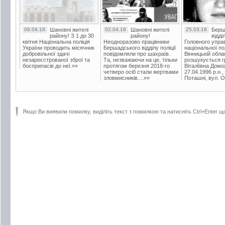
06.04.18
Шановні жителі
02.04.18
Шановні жителі
25.03.18
Берш
району! З 1 до 30
району!
відді
квітня Національна поліція
Неодноразово працівники
Головного упра
України проводить місячник
Бершадського відділу поліції
національної пол
добровільної здачі
повідомляли про шахраїв.
Вінницькій обла
незареєстрованої зброї та
Та, незважаючи на це, тільки
розшукується гр
боєприпасів до неї.»»
протягом березня 2018-го
Віталіївна Домо
четверо осіб стали жертвами
27.04.1996 р.н.,
зловмисників....»»
Поташні, вул. Ос
Якщо Ви виявили помилку, виділіть текст з помилкою та натисніть Ctrl+Enter щ