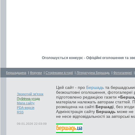
Оголошується конкурс - Офіційні оголошення та зв
Бершадщина
|
Форуми
|
Сторінками історії
|
Літературна Бершадь
|
Фотогалереї
Цей сайт - про
Бершадь
та бершадський
безкоштовні оголошення, фотогалереї р
Зворотній зв'язок
підготовлено редакцією газети
«Берша
Публічна угода
матеріали належать авторам статтей. 
Мапа сайту
розміщена на сайті
Бершаді
, без згод
PDA-версія
Адміністрація сайту
Бершадь
може не п
RSS
не несе відповідальності за авторські м
09.01.2026 22:03:09