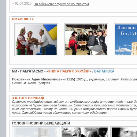
»
01.04.2018
На військову службу за контрактом
ЦІКАВІ ФОТО
4 фото
2 фото
4 фото
МИ - ПАМ’ЯТАЄМО - «
КНИГА ПАМ’ЯТІ УКРАЇНИ
» /
БАЛАНІВКА
Покрайник Адам Миколайович (1925)
1925 р., українець, селянин. Мобілізов
Похов. м. Ясси, Румунія.
З ІСТОРІЇ БЕРШАДІ
Славною традицією став зв'язок з трудівниками соціалістичних ланів - вже 
колгоспом «Перемога» села Поташні. Серед інших бершадських підприємств,
«Сільгосптехніки», якому на честь 50-річчя Комуністичної партії України бу
праці. Самовіддана праця здруженого колективу об'єднання...
ГОЛОВНІ НОВИНИ БЕРШАДЩИНИ