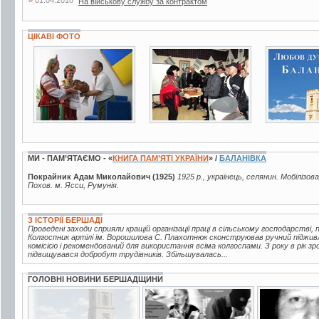
На військову службу за контрактом
ЦІКАВІ ФОТО
4 фото
2 фото
4 фото
МИ - ПАМ’ЯТАЄМО - «
КНИГА ПАМ’ЯТІ УКРАЇНИ
» /
БАЛАНІВКА
Покрайник Адам Миколайович (1925)
1925 р., українець, селянин. Мобілізов
Похов. м. Ясси, Румунія.
З ІСТОРІЇ БЕРШАДІ
Проведені заходи сприяли кращій організації праці в сільському господарстві, 
Колгоспник артілі ім. Ворошилова С. Плахотнюк сконструював ручний піджив
комісією і рекомендований для використання всіма колгоспами. З року в рік з
підвищувався добробут трудівників. Збільшувалась...
ГОЛОВНІ НОВИНИ БЕРШАДЩИНИ