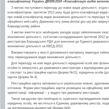
класифiкатор України ДК009:2010 «Класифiкація видів економі
З метою поступового переходу до нових видів діяльності, згідно 
класифікатором, протягом 2012 року буде дiяти класифiкація видів 
про новий класифікатор видів економічної діяльності та перехідні т
офіційного веб-сайту Держкомстату (www.ukrstat.gov.ua) або зверну
Бершадському районі.
З метою вжиття всіх необхiдних заходiв щодо забезпечення своє
економічної діяльності, суб’єктам господарювання протягом 2012 р
реєстратора Бершадської РДА для внесення до Єдиного держаного 
економічної діяльності за КВЕД-2010.
Використовувати у якості допоміжного матеріалу перехідні табли
типу перекодування видів економічної діяльності.
Для переходу на нові види діяльності юридичній особі або фізич
особисто звернутись до державного реєстратора з відповідними до
– паспорт та реєстраційна картка (форма №11); юридична особа (для
картка (форма № 4).
Реєстраційна картка заповнюється українською мовою, друкован
клітинках. Форми реєстраційних карток розміщені на офіційному ве
адміністрації, інформації – у відділі про державну реєстрацію.
Також нагадуємо про необхідність щорічного підтвердження кері
юридичну особу, які містяться в Єдиному державному реєстрі, пода
на підтвердження відомостей (форма №6).