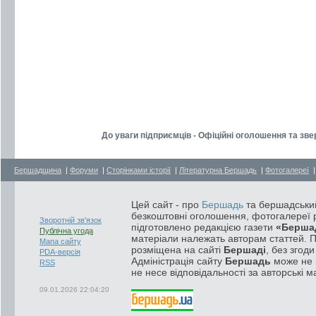
До уваги підприємців - Офіційні оголошення та зв
Бершадщина
|
Форуми
|
Сторінками історії
|
Літературна Бершадь
|
Фотогалереї
Цей сайт - про
Бершадь
та бершадський
безкоштовні оголошення, фотогалереї р
Зворотній зв'язок
підготовлено редакцією газети
«Берша
Публічна угода
матеріали належать авторам статтей. 
Мапа сайту
розміщена на сайті
Бершаді
, без згод
PDA-версія
Адміністрація сайту
Бершадь
може не п
RSS
не несе відповідальності за авторські м
09.01.2026 22:04:20