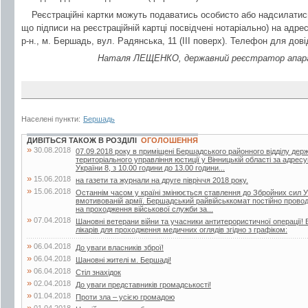
Реєстраційні картки можуть подаватись особисто або надсилати
що підписи на реєстраційній картці посвідчені нотаріально) на адре
р-н., м. Бершадь, вул. Радянська, 11 (ІІІ поверх). Телефон для довід
Наталя ЛЕЩЕНКО, державний реєстратор апарат
Населені пункти:
Бершадь
ДИВІТЬСЯ ТАКОЖ В РОЗДІЛІ
ОГОЛОШЕННЯ
»
30.08.2018
07.09.2018 року в приміщені Бершадського районного відділу дер
територіального управління юстиції у Вінницькій області за адрес
України 8, з 10.00 години до 13.00 години...
»
15.06.2018
на газети та журнали на друге півріччя 2018 року.
»
15.06.2018
Останнім часом у країні змінюється ставлення до Збройних сил У
вмотивованій армії. Бершадський райвійськкомат постійно проводит
на проходження військової служби за...
»
07.04.2018
Шановні ветерани війни та учасники антитерористичної операції! 
лікарів для проходження медичних оглядів згідно з графіком:
»
06.04.2018
До уваги власників зброї!
»
06.04.2018
Шановні жителі м. Бершаді!
»
06.04.2018
Стіл знахідок
»
02.04.2018
До уваги представників громадськості!
»
01.04.2018
Проти зла – усією громадою
»
01.04.2018