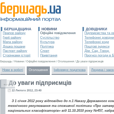
БЕРШАДЩИНА
НОВИНИ
ДОВІДНИКИ
Прапор району
Офіційні повідомлення
Підприємства та ор
Герб району
Суспільство
Телефонні довідни
Мапа району
Культура
Телефонні коди
Дошка пошани
Політика
Поштові індекси
Паспорт району
Спорт
Дім. Сад. Город.
Сторінками історії
Привітання
Прогноз погоди в 
Бершадь
/
Новини
/
Офіційні повідомлення
/
Оголошення
/
До уваги підприємців
Нове в роботі
Оголошення
Інформує податкова
Людина і зако
До уваги підприємців
←
22 Лютого 2012, 23:40
З 1 січня 2012 року вiдповiдно до п.1 Наказу Державного к
технiчного регулювання та споживчої полiтики «Про затве
нацiональних класифiкаторів» вiд 11.10.2010 року №457, наб