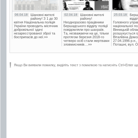
06.04.18
Шановні жителі
02.04.18
Шановні жителі
25.03.18
Берш
району! З 1 до 30
району!
відді
квітня Національна поліція
Неодноразово працівники
Головного упра
України проводить місячник
Бершадського відділу поліції
національної пол
добровільної здачі
повідомляли про шахраїв.
Вінницькій обла
незареєстрованої зброї та
Та, незважаючи на це, тільки
розшукується гр
боєприпасів до неї.»»
протягом березня 2018-го
Віталіївна Домо
четверо осіб стали жертвами
27.04.1996 р.н.,
зловмисників....»»
Поташні, вул. Ос
Якщо Ви виявили помилку, виділіть текст з помилкою та натисніть Ctrl+Enter щ