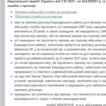
Національної гвардії України» від 7.07.2017 - го №178/2017 р.
заходів з призову:
Переваги військової служби за контрактом
Військова служба за контрактом
явці на призовні дільниці Бершадського району для призову на
військову службу підлягають усі громадяни 1997 року народже
виповниться 20 років, а також громадяни, які народилися у 199
відстрочка від призову, або не призвані раніше на строкову ві
усі громадяни, які підлягають призову на строкову військову с
Бершадського району, зобов’язані прибути на призовну дільни
Шевченка 30, у встановлений час із документами, які зазначені
громадяни, які не отримали особистих повісток для призову на 
прибути до райвійськкомату до 8 серпня 2017 року та мати при 
усі особи призовного віку, які підлягають призову на строкову
перебувають на території Бершадського району, зобов’язані не
проживання та з’явитися у районний військовий комісаріат для 
на підставі Закону України «Про військовий обов’язок і військ
установ, організацій, навчальних закладів, незалежно від їх п
зобов’язані відкликати призовників із відряджень для забезпеч
призовну дільницю;
громадяни, які ухиляються від призову і не з’являються за пов
відповідальність згідно з чинним законодавством.
Андрій МАКАРЧУК, т.в.о. військового к