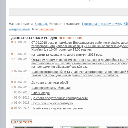
Населені пункти:
Бершадь
Релевантні матеріали:
Призов на строкову службу
Ві
контрактником
Теги:
шевченка
ДИВІТЬСЯ ТАКОЖ В РОЗДІЛІ
ОГОЛОШЕННЯ
»
30.08.2018
07.09.2018 року в приміщені Бершадського районного відділу дер
територіального управління юстиції у Вінницькій області за адрес
України 8, з 10.00 години до 13.00 години...
»
15.06.2018
на газети та журнали на друге півріччя 2018 року.
»
15.06.2018
Останнім часом у країні змінюється ставлення до Збройних сил У
вмотивованій армії. Бершадський райвійськкомат постійно проводит
на проходження військової служби за...
»
07.04.2018
Шановні ветерани війни та учасники антитерористичної операції! 
лікарів для проходження медичних оглядів згідно з графіком:
»
06.04.2018
До уваги власників зброї!
»
06.04.2018
Шановні жителі м. Бершаді!
»
06.04.2018
Стіл знахідок
»
02.04.2018
До уваги представників громадськості!
»
01.04.2018
Проти зла – усією громадою
»
01.04.2018
На військову службу за контрактом
ЦІКАВІ ФОТО