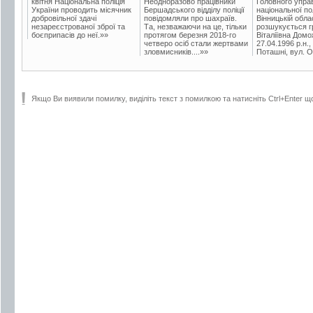
квітня Національна поліція
Неодноразово працівники
Головного упра
України проводить місячник
Бершадського відділу поліції
національної пол
добровільної здачі
повідомляли про шахраїв.
Вінницькій обла
незареєстрованої зброї та
Та, незважаючи на це, тільки
розшукується гр
боєприпасів до неї.»»
протягом березня 2018-го
Віталіївна Домо
четверо осіб стали жертвами
27.04.1996 р.н.,
зловмисників....»»
Поташні, вул. Ос
Якщо Ви виявили помилку, виділіть текст з помилкою та натисніть Ctrl+Enter щ