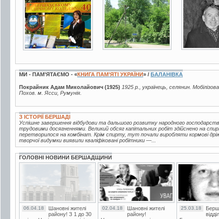
3 фото
7 фото
4 фото
МИ - ПАМ’ЯТАЄМО - «
КНИГА ПАМ’ЯТІ УКРАЇНИ
» /
БАЛАНІВКА
Покрайник Адам Миколайович (1925)
1925 р., українець, селянин. Мобілізов
Похов. м. Ясси, Румунія.
З ІСТОРІЇ БЕРШАДІ
Успішне завершення відбудови та дальшого розвитку народного господарств
трудовими досягненнями. Великий обсяг капітальних робіт здійснено на спир
перетворилося на комбінат. Крім спирту, тут почали виробляти кормові дріжд
творчої видумки виявили кваліфіковані робітники —...
ГОЛОВНІ НОВИНИ БЕРШАДЩИНИ
06.04.18
Шановні жителі
02.04.18
Шановні жителі
25.03.18
Берш
району! З 1 до 30
району!
відді