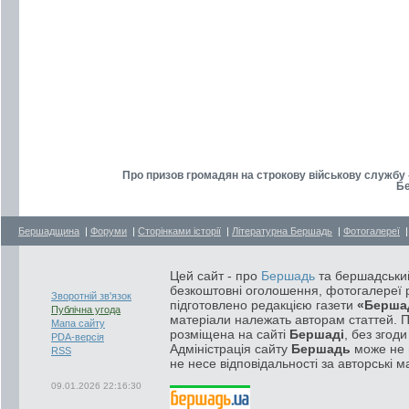
Про призов громадян на строкову військову службу -
Бе
Бершадщина
|
Форуми
|
Сторінками історії
|
Літературна Бершадь
|
Фотогалереї
Цей сайт - про
Бершадь
та бершадський
безкоштовні оголошення, фотогалереї р
Зворотній зв'язок
підготовлено редакцією газети
«Берша
Публічна угода
матеріали належать авторам статтей. 
Мапа сайту
розміщена на сайті
Бершаді
, без згод
PDA-версія
Адміністрація сайту
Бершадь
може не п
RSS
не несе відповідальності за авторські м
09.01.2026 22:16:30