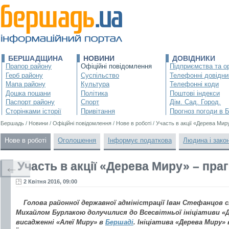
БЕРШАДЩИНА
НОВИНИ
ДОВІДНИКИ
Прапор району
Офіційні повідомлення
Підприємства та ор
Герб району
Суспільство
Телефонні довідни
Мапа району
Культура
Телефонні коди
Дошка пошани
Політика
Поштові індекси
Паспорт району
Спорт
Дім. Сад. Город.
Сторінками історії
Привітання
Прогноз погоди в 
Бершадь
/
Новини
/
Офіційні повідомлення
/
Нове в роботі
/
Участь в акції «Дерева Мир
Нове в роботі
Оголошення
Інформує податкова
Людина і зако
Участь в акції «Дерева Миру» – пра
←
2 Квітня 2016, 09:00
Голова районної державної адміністрації Іван Стефанцов с
Михайлом Бурлакою долучилися до Всесвітньої ініціативи «
висадженні «Алеї Миру» в
Бершаді
. Ініціатива «Дерева Миру» 