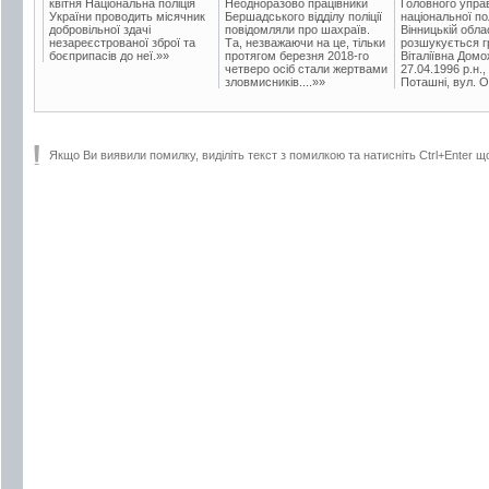
квітня Національна поліція
Неодноразово працівники
Головного упра
України проводить місячник
Бершадського відділу поліції
національної пол
добровільної здачі
повідомляли про шахраїв.
Вінницькій обла
незареєстрованої зброї та
Та, незважаючи на це, тільки
розшукується гр
боєприпасів до неї.»»
протягом березня 2018-го
Віталіївна Домо
четверо осіб стали жертвами
27.04.1996 р.н.,
зловмисників....»»
Поташні, вул. Ос
Якщо Ви виявили помилку, виділіть текст з помилкою та натисніть Ctrl+Enter щ