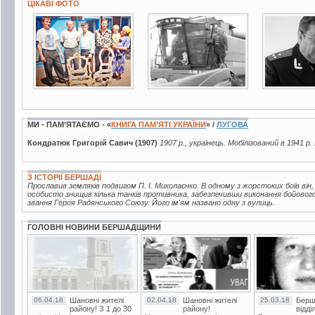
ЦІКАВІ ФОТО
5 фото
3 фото
5 фото
МИ - ПАМ’ЯТАЄМО - «
КНИГА ПАМ’ЯТІ УКРАЇНИ
» /
ЛУГОВА
Кондратюк Григорій Савич (1907)
1907 р., українець. Мобілізований в 1941 р.
З ІСТОРІЇ БЕРШАДІ
Прославив земляків подвигом П. І. Миколаєнко. В одному з жорстоких боїв він
особисто знищив кілька танків противника, забезпечивши виконання бойового
звання Героя Радянського Союзу. Його ім'ям названо одну з вулиць.
ГОЛОВНІ НОВИНИ БЕРШАДЩИНИ
06.04.18
Шановні жителі
02.04.18
Шановні жителі
25.03.18
Берш
району! З 1 до 30
району!
відді