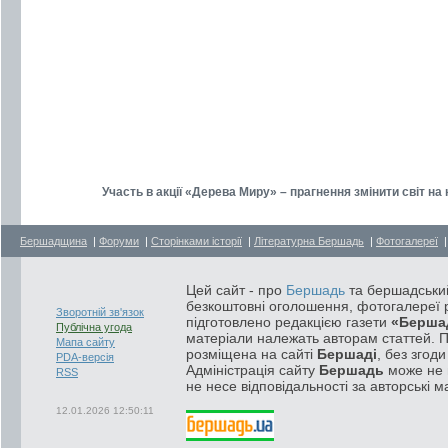
Участь в акції «Дерева Миру» – прагнення змінити світ н
Бершадщина
|
Форуми
|
Сторінками історії
|
Літературна Бершадь
|
Фотогалереї
Цей сайт - про
Бершадь
та бершадський
безкоштовні оголошення, фотогалереї р
Зворотній зв'язок
підготовлено редакцією газети
«Берша
Публічна угода
матеріали належать авторам статтей. 
Мапа сайту
розміщена на сайті
Бершаді
, без згод
PDA-версія
Адміністрація сайту
Бершадь
може не п
RSS
не несе відповідальності за авторські м
12.01.2026 12:50:11