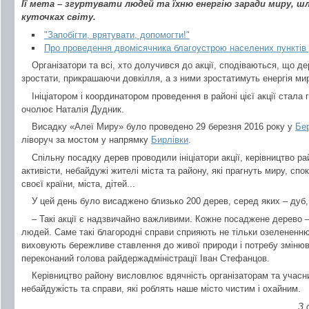
Її мета – згуртувати людей та їхню енергію заради миру, ш
куточках світу.
"Запобігти, врятувати, допомогти!"
Про проведення двомісячника благоустрою населених пунктів
Організатори та всі, хто долучився до акції, сподіваються, що д
зростати, прикрашаючи довкілля, а з ними зростатимуть енергія мир
Ініціатором і координатором проведення в районі цієї акції стала
очолює Наталія Дудник.
Висадку «Алеї Миру» було проведено 29 березня 2016 року у
Бе
ліворуч за мостом у напрямку
Бирлівки
.
Спільну посадку дерев проводили ініціатори акції, керівництво ра
активісти, небайдужі жителі міста та району, які прагнуть миру, сп
своєї країни, міста, дітей...
У цей день було висаджено близько 200 дерев, серед яких – дуб,
– Такі акції є надзвичайно важливими. Кожне посаджене дерево – 
людей. Саме такі благородні справи сприяють не тільки озелененню
виховують бережливе ставлення до живої природи і потребу змінюв
переконаний голова райдержадміністрації Іван Стефанцов.
Керівництво району висловлює вдячність організаторам та учасника
небайдужість та справи, які роблять наше місто чистим і охайним.
З 