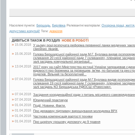
Населені пункти:
Бершадь
,
Бирлівка
Релевантні матеріали:
Охорона праці, життя,
допустимо корупції!
Теги:
довкілля
ДИВІТЬСЯ ТАКОЖ В РОЗДІЛІ
НОВЕ В РОБОТІ
»
15.06.2018
У цьому році розпочата реформа первинної ланки медичних закла
сімейних лікарів.
»
15.06.2018
Голова Бершадської районної ради М.Г. Бурлака видав розпорядж
скликання 20 сесії районної ради 7 скликання», пленарне засіданн
залі засідань комунальної організації...
»
13.04.2018
2017 року на сайті Міністерства юстиції України запрацював єдин
відомості про боржника за прізвищем, ім’ям, по батькові та реєс
податків. Вільний та безоплатний...
»
07.04.2018
Голова Бершадської районної ради М.Г.Бурлака видав розпорядже
скликання 19 сесії районної ради 7 скликання», пленарне засіданн
залі засідань КО Бершадська РДЮСШ «Ровесник».
»
07.04.2018
Засідання координаційної ради з питань місцевого самоврядуван
»
07.04.2018
Юридичний практикум
»
01.04.2018
Події. Новини. Факти.
»
01.04.2018
Про державну підтримку вирощування молодняка ВРХ
»
01.04.2018
Часткова компенсація вартості техніки
»
01.04.2018
Про щорічну грошову допомогу до 9 травня