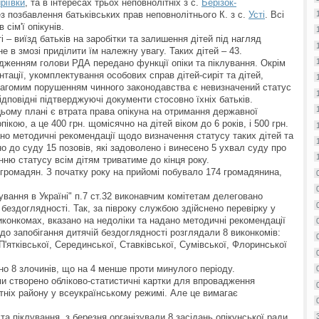
ріївки
, та в інтересах трьох неповнолітніх з с.
Берізок-
ез позбавлення батьківських прав неповнолітнього К. з с.
Усті
. Всі
сім'ї опікунів.
– виїзд батьків на заробітки та залишення дітей під нагляд
 не в змозі приділити їм належну увагу. Таких дітей – 43.
дженням голови РДА передано функції опіки та піклування. Окрім
тації, укомплектування особових справ дітей-сиріт та дітей,
 вагомим порушенням чинного законодавства є невизначений статус
 відповідні підтверджуючі документи стосовно їхніх батьків.
ьому плані є втрата права опікуна на отримання державної
ікою, а це 400 грн. щомісячно на дітей віком до 6 років, і 500 грн.
но методичні рекомендації щодо визначення статусу таких дітей та
 до суду 15 позовів, які задоволено і винесено 5 ухвал суду про
ню статусу всім дітям триватиме до кінця року.
ромадян. З початку року на прийомі побувало 174 громадянина,
вання в Україні" п.7 ст.32 виконавчим комітетам делеговано
бездоглядності. Так, за півроку службою здійснено перевірку у
конкомах, вказано на недоліки та надано методичні рекомендації
до запобігання дитячій бездоглядності розглядали 8 виконкомів:
П'ятківської, Серединської, Ставківської, Сумівської, Флоринської
но 8 злочинів, що на 4 менше проти минулого періоду.
и створено обліково-статистичні картки для впровадження
тніх району у всеукраїнському режимі. Але це вимагає
та піклування, з березня організували 8 засідань опікунської ради,