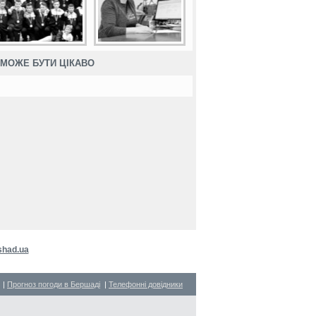
МОЖЕ БУТИ ЦІКАВО
shad.ua
|
Прогноз погоди в Бершаді
|
Телефонні довідники