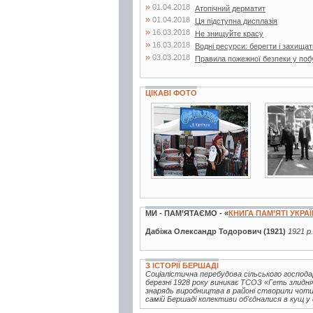
»
01.04.2018
Атопічний дерматит
»
01.04.2018
Ця підступна дисплазія
»
16.03.2018
Не знищуйте красу
»
16.03.2018
Водні ресурси: берегти і захищат
»
03.03.2018
Правила пожежної безпеки у поб
ЦІКАВІ ФОТО
1 фото
6 фото
МИ - ПАМ’ЯТАЄМО - «
КНИГА ПАМ’ЯТІ УКРА
Дабіжа Олександр Тодорович (1921)
1921 р
З ІСТОРІЇ БЕРШАДІ
Соціалістична перебудова сільського господ
березні 1928 року виникає ТСОЗ «Геть злидн
знарядь виробництва в районі створили чотир
самій Бершаді колективи об'єдналися в кущ у 