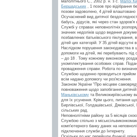
малолітнього С., 2002 р. н. з с.
Малої Ки
Бершадських
, 1 позов про відібрання б
позови задоволено, 4 дітей влаштовано в 
Осучаснений вид дитячої бездоглядності 
бабусь, дідусів, які через стан здоров'я
Службі у справах неповнолітніх розпоря
значних недоліків щодо ведення докумен
позбавлених батьківського піклування,
дітей цих категорій. У 35 дітей відсутні
Наслідком порушення законодавства в ц
допомоги на дітей, які перебувають під оп
– до 18 . Тому кожному виконкому розда
укомплектування особових справ. Подано
провадження справи. Робота по визначен
Службою щоденно проводиться прийом г
всім надано допомогу чи роз'яснення.
Законом України "Про місцеве самовряду
повноваження щодо запобігання дитячій 
Маньківському
та Великокиріївському ви
для їх усунення. Крім цього, питання що
Бирлівської, Голдашівської, Дяківської, 
сільських рад.
Неповнолітніми району за 5 місяців скоє
Службою спільно з міськсільвиконкомам
комп'ютерного банку даних на неповнолі
підключення служби до Інтернету.
Оскільки до нас перейшли функції опіки 