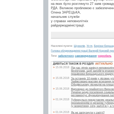
на яких було розглянуто 27 заяв громад
РДА. Великою проблемою є забезпечення
Олена ЗАРЕЦЬКА,
начальник служби
у справах неповнолітніх
райдержадміністрації.
Населені пункти:
Шумилів
,
Устя
,
Берізки-Бершад
Голова облдержадміністрації Валерій Коровій про
Теги:
заболотного
самоврядування
чорнобиль
ДИВІТЬСЯ ТАКОЖ В РОЗДІЛІ
АКТУАЛЬНО
»
15.06.2018
Під час літніх канікул неповнолі
безпечним, щоб запобігти вчине
працівники Бершадського відділу п
»
15.06.2018
За останніх 10 років у лісових у
Зафіксовано масове всихання граб
Ободівському лісництві на площі 2
»
15.06.2018
Відповідно до прийнятого Верхо
України щодо посилення соціально
регламентує функціонування патр
»
01.04.2018
Туберкульоз представляє реальну
проникненням в організм туберку
(у мокротинні, сечі, калі й ін.), а т
»
01.04.2018
Як не загрузнути у смітті?