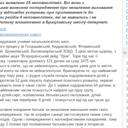
ких виявлено 25 неповнолітніх. Всі вони з
П
тькам винесено попередження про неналежне виховання
у відповідні установи про притягнення їх до
 рейдів 4 неповнолітніх, які не навчались і не
П
дитину влаштовано в Брацлавську школу-інтернат.
осіб
Р
отиепізоотичної комісії
ідування учнями загальноосвітніх шкіл,
Н
ного процесу (в Голдашівській, Кидрасівській, Флоринській,
ій, Шумилівській, Великокиріївській ЗОШ). З цією метою щороку, з
йоні акція "Всеукраїнський рейд "Урок". Торік під час її
ву, гуманітарну допомогу 121 дитині на суму 2475 грн.
ться в сім'ях, що не забезпечують необхідних умов для їх життя,
мей взято на облік як неблагополучні. Враховуючи те, що найважчий
одну пору року, з грудня служба почала оздоровлювати дітей у
протягом 52 днів лікують порушення психічного розвитку, нервові
увають вони в таких сім'ях. До 1 червня оздоровлено 64 дитини, в
 найближчим часом планується набрати ще одну групу.
ітей-сиріт, позбавлених батьківського піклування, дітей-
ний час там перебуває 9 дітей, і планується від'їзд ще трьох до
ативне покарання батьків за неналежне виконання ними своїх
попередження, так як штрафні санкції застосовувати немає сенсу
доходів. Однак і попередження є малоефективним покаранням, тому
уду 2 позови про позбавлення батьківських прав в інтересах