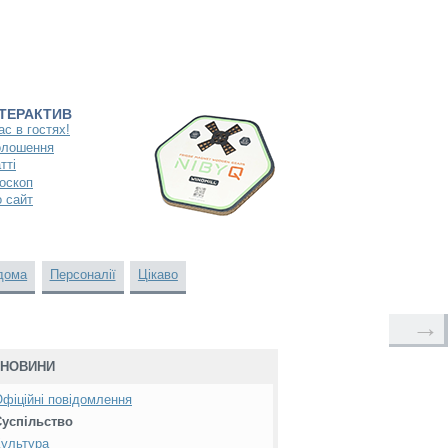
НТЕРАКТИВ
ас в гостях!
олошення
тті
оскоп
 сайт
дома
Персоналії
Цікаво
→
НОВИНИ
фіційні повідомлення
Суспільство
ультура