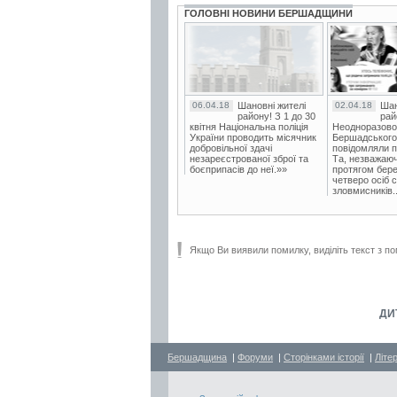
ГОЛОВНІ НОВИНИ БЕРШАДЩИНИ
06.04.18
Шановні жителі
02.04.18
Шан
району! З 1 до 30
рай
квітня Національна поліція
Неодноразово
України проводить місячник
Бершадського в
добровільної здачі
повідомляли п
незареєстрованої зброї та
Та, незважаюч
боєприпасів до неї.»»
протягом бере
четверо осіб 
зловмисників..
Якщо Ви виявили помилку, виділіть текст з по
ДИТ
Бершадщина
|
Форуми
|
Сторінками історії
|
Літе