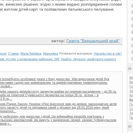
ян, винесено рішення, згідно з якими видано розпорядження голови
 житлом дітей-сиріт та позбавлених батьківського піклування.
автор:
Газета "Бершадський край"
ські
,
Ставки
,
Мала Киріївка
,
Маньківка
Релевантні матеріали:
Насильство в сім’ї
вів зустріч з керівниками районних ЗМІ
Знайти, лікувати, вилікувати кожного
Б
тні потребують особливої уваги з боку дорослих. Аби відпочинок дітей був
Би
нню ними і щодо них кримінальних та адміністративних правопорушень,
оліції...
Гл
За
гіддях нашого держлісгоспу загинули майже всі ялинові насадження – до 55 га.
а на території Сумівського лісництва на площі 26 га., ясеня – в
Кр
,8 га,...
Ки
вною Радою Закону України «Про внесення змін до деяких законодавчих актів
Па
го захисту дітей та підтримки сімей з дітьми» від 26.01.2016 року, який
С
онатної...
Те
 небезпеку для дорослих і дітей. Це інфекційна хвороба пов’язана з
Чо
льозних мікобактерій, які живуть у виділеннях людей, хворих туберкульозом
акож у...