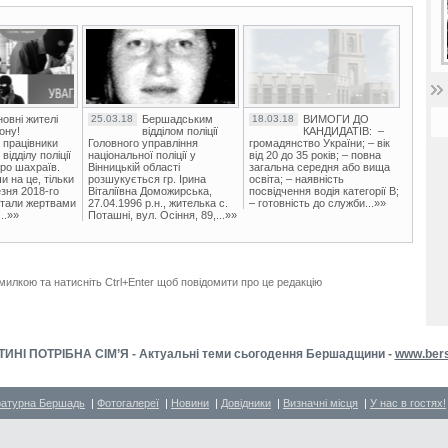
овні жителі
25.03.18
Бершадським
18.03.18
ВИМОГИ ДО
ону!
відділом поліції
КАНДИДАТІВ: –
 працівники
Головного управління
громадянство України; – вік
ідділу поліції
національної поліції у
від 20 до 35 років; – повна
ро шахраїв.
Вінницькій області
загальна середня або вища
и на це, тільки
розшукується гр. Ірина
освіта; – наявність
зня 2018-го
Віталіївна Доможирська,
посвідчення водія категорії В;
стали жертвами
27.04.1996 р.н., жителька с.
– готовність до служби...»»
..»»
Поташні, вул. Осіння, 89,...»»
милкою та натисніть Ctrl+Enter щоб повідомити про це редакцію
ИНІ ПОТРІБНА СІМ’Я - Актуальні теми сьогодення Бершадщини -
www.ber
ратурна Бершадь
|
Фотогалереї
|
Новини
|
Довідники
|
Визначні місця
|
У нас в гостях!