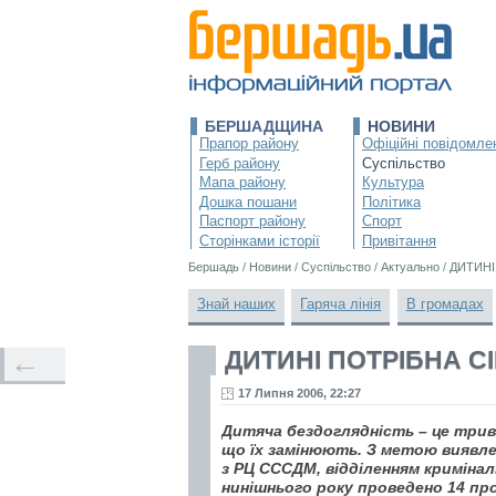
БЕРШАДЩИНА
НОВИНИ
Прапор району
Офіційні повідомле
Герб району
Суспільство
Мапа району
Культура
Дошка пошани
Політика
Паспорт району
Спорт
Сторінками історії
Привітання
Бершадь
/
Новини
/
Суспільство
/
Актуально
/
ДИТИНІ
Знай наших
Гаряча лінія
В громадах
ДИТИНІ ПОТРІБНА СІ
←
17 Липня 2006, 22:27
Дитяча бездоглядність – це трив
що їх замінюють. З метою виявле
з РЦ СССДМ, відділенням криміналь
нинішнього року проведено 14 про