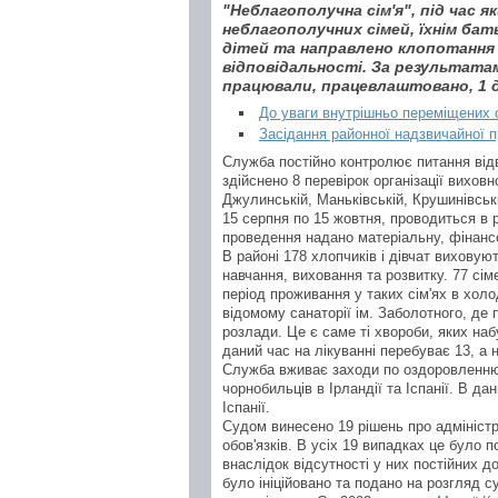
"Неблагополучна сім'я", під час я
неблагополучних сімей, їхнім ба
дітей та направлено клопотання 
відповідальності. За результатами
працювали, працевлаштовано, 1 
До уваги внутрішньо переміщених 
Засідання районної надзвичайної пр
Служба постійно контролює питання відв
здійснено 8 перевірок організації вихов
Джулинській, Маньківській, Крушинівськ
15 серпня по 15 жовтня, проводиться в ра
проведення надано матеріальну, фінансо
В районі 178 хлопчиків і дівчат виховую
навчання, виховання та розвитку. 77 сі
період проживання у таких сім'ях в хол
відомому санаторії ім. Заболотного, де 
розлади. Це є саме ті хвороби, яких наб
даний час на лікуванні перебуває 13, а
Служба вживає заходи по оздоровленню д
чорнобильців в Ірландії та Іспанії. В да
Іспанії.
Судом винесено 19 рішень про адміністр
обов'язків. В усіх 19 випадках це було 
внаслідок відсутності у них постійних 
було ініційовано та подано на розгляд с