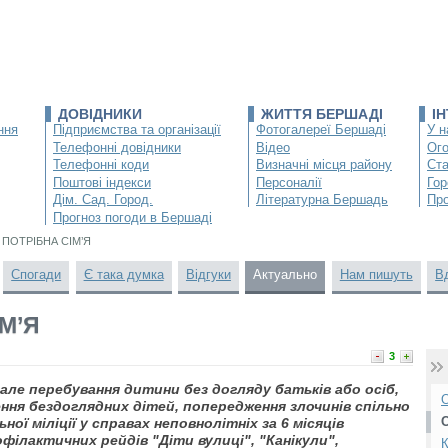
ДОВІДНИКИ
ЖИТТЯ БЕРШАДІ
І
ння
Підприємства та організації
Фотогалереї Бершаді
У н
Телефонні довідники
Відео
Ог
Телефонні коди
Визначні місця району
Ста
Поштові індекси
Персоналії
Гор
Дім. Сад. Город.
Літературна Бершадь
Про
Прогноз погоди в Бершаді
 ПОТРІБНА СІМ’Я
Спогади
Є така думка
Відгуки
Актуально
Нам пишуть
В
М’Я
3
але перебування дитини без догляду батьків або осіб,
О
ння бездоглядних дітей, попередження злочинів спільно
ної міліції у справах неповнолітніх за 6 місяців
філактичних рейдів "Діти вулиці", "Канікули",
К