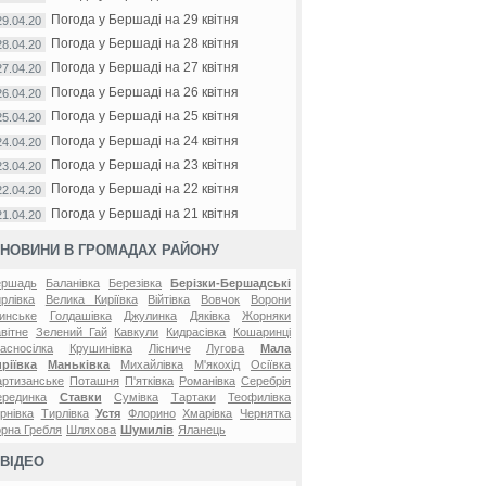
Погода у Бершаді на 29 квітня
29.04.20
Погода у Бершаді на 28 квітня
28.04.20
Погода у Бершаді на 27 квітня
27.04.20
Погода у Бершаді на 26 квітня
26.04.20
Погода у Бершаді на 25 квітня
25.04.20
Погода у Бершаді на 24 квітня
24.04.20
Погода у Бершаді на 23 квітня
23.04.20
Погода у Бершаді на 22 квітня
22.04.20
Погода у Бершаді на 21 квітня
21.04.20
НОВИНИ В ГРОМАДАХ РАЙОНУ
ершадь
Баланівка
Березівка
Берізки-Бершадські
рлівка
Велика Киріївка
Війтівка
Вовчок
Ворони
инське
Голдашівка
Джулинка
Дяківка
Жорняки
вітне
Зелений Гай
Кавкули
Кидрасівка
Кошаринці
асносілка
Крушинівка
Лісниче
Лугова
Мала
ріївка
Маньківка
Михайлівка
М'якохід
Осіївка
ртизанське
Поташня
П'ятківка
Романівка
Серебрія
ерединка
Ставки
Сумівка
Тартаки
Теофилівка
рнівка
Тирлівка
Устя
Флорино
Хмарівка
Чернятка
рна Гребля
Шляхова
Шумилів
Яланець
ВІДЕО