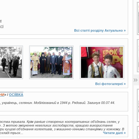
и
уті
Всі статті розділу
Актуально
»
3 фото
10 фото
Всі фотогалереї »
ЇНИ
» /
ОСІЇВКА
., українець, селянин. Мобілізований в 1944 р. Рядовий. Загинув 00.07.44.
арства тривала. Крім раніше створених кооперативних об'єднань селян, у
і». З метою зміцнення невеликих господарств, кращого використання
и кущові об'єднання колективів, з машинно-хінними станціями у кожному. В
складі трьох...
Читати далі »