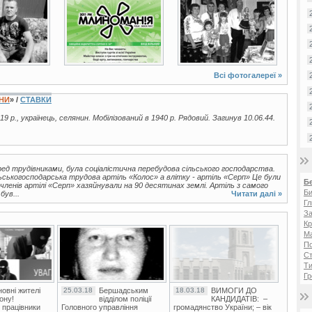
Всі фотогалереї »
ЇНИ
» /
СТАВКИ
19 р., українець, селянин. Мобілізований в 1940 р. Рядовий. Загинув 10.06.44.
ед трудівниками, була соціалістична перебудова сільського господарства.
ьськогосподарська трудова артіль «Колос» а влітку - артіль «Серп» Це були
Б
 членів артілі «Серп» хазяйнували на 90 десятинах землі. Артіль з самого
Би
був...
Читати далі »
Гл
За
Кр
Ма
П
Ст
Ти
Гр
овні жителі
25.03.18
Бершадським
18.03.18
ВИМОГИ ДО
ону!
відділом поліції
КАНДИДАТІВ: –
 працівники
Головного управління
громадянство України; – вік