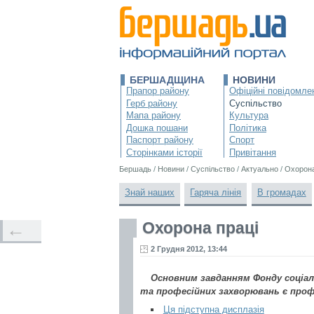
БЕРШАДЩИНА
НОВИНИ
Прапор району
Офіційні повідомле
Герб району
Суспільство
Мапа району
Культура
Дошка пошани
Політика
Паспорт району
Спорт
Сторінками історії
Привітання
Бершадь
/
Новини
/
Суспільство
/
Актуально
/
Охорона
Знай наших
Гаряча лінія
В громадах
Охорона праці
←
2 Грудня 2012, 13:44
Основним завданням Фонду соціал
та професійних захворювань є проф
Ця підступна дисплазія