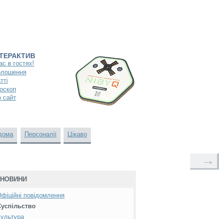
НТЕРАКТИВ
ас в гостях!
олошення
тті
оскоп
 сайт
дома
Персоналії
Цікаво
→
НОВИНИ
фіційні повідомлення
Суспільство
ультура