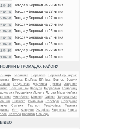
Погода у Бершаді на 29 квітня
29.04.20
Погода у Бершаді на 28 квітня
28.04.20
Погода у Бершаді на 27 квітня
27.04.20
Погода у Бершаді на 26 квітня
26.04.20
Погода у Бершаді на 25 квітня
25.04.20
Погода у Бершаді на 24 квітня
24.04.20
Погода у Бершаді на 23 квітня
23.04.20
Погода у Бершаді на 22 квітня
22.04.20
Погода у Бершаді на 21 квітня
21.04.20
НОВИНИ В ГРОМАДАХ РАЙОНУ
ершадь
Баланівка
Березівка
Берізки-Бершадські
рлівка
Велика Киріївка
Війтівка
Вовчок
Ворони
инське
Голдашівка
Джулинка
Дяківка
Жорняки
вітне
Зелений Гай
Кавкули
Кидрасівка
Кошаринці
асносілка
Крушинівка
Лісниче
Лугова
Мала Киріївка
ньківка
Михайлівка
М'якохід
Осіївка
Партизанське
оташня
П'ятківка
Романівка
Серебрія
Серединка
авки
Сумівка
Тартаки
Теофилівка
Тернівка
рлівка
Устя
Флорино
Хмарівка
Чернятка
Чорна
ебля
Шляхова
Шумилів
Яланець
ВІДЕО