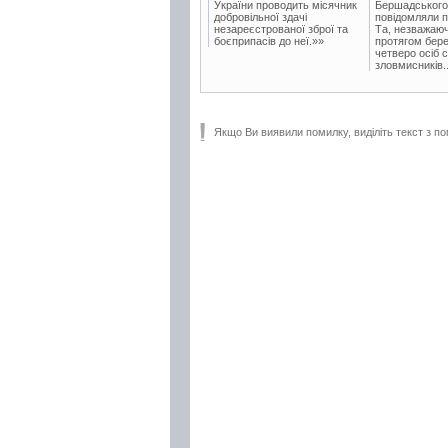
України проводить місячник
Бершадського в
добровільної здачі
повідомляли п
незареєстрованої зброї та
Та, незважаюч
боєприпасів до неї.»»
протягом бере
четверо осіб 
зловмисників..
Якщо Ви виявили помилку, виділіть текст з по