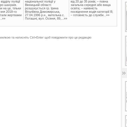
ідділу поліції
національної поліції у
від 20 до 35 років; – повна
ро шахраїв.
Вінницькій області
загальна середня або вища
и на це, тільки
розшукується гр. Ірина
освіта; – наявність
зня 2018-го
Віталіївна Доможирська,
посвідчення водія категорії В;
стали жертвами
27.04.1996 р.н., жителька с.
– готовність до служби...»»
..»»
Поташні, вул. Осіння, 89,...»»
милкою та натисніть Ctrl+Enter щоб повідомити про це редакцію