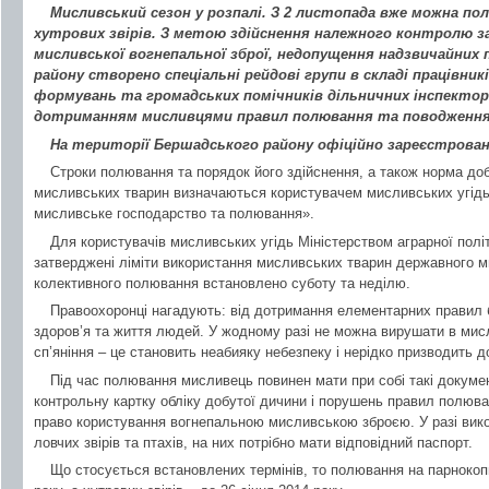
Мисливський сезон у розпалі. З 2 листопада вже можна по
хутрових звірів. З метою здійснення належного контролю 
мисливської вогнепальної зброї, недопущення надзвичайних 
району створено спеціальні рейдові групи в складі працівникі
формувань та громадських помічників дільничних інспектор
дотриманням мисливцями правил полювання та поводження 
На території Бершадського району офіційно зареєстровано
Строки полювання та порядок його здійснення, а також норма до
мисливських тварин визначаються користувачем мисливських угідь 
мисливське господарство та полювання».
Для користувачів мисливських угідь Міністерством аграрної полі
затверджені ліміти використання мисливських тварин державного 
колективного полювання встановлено суботу та неділю.
Правоохоронці нагадують: від дотримання елементарних правил 
здоров’я та життя людей. У жодному разі не можна вирушати в мисл
сп’яніння – це становить неабияку небезпеку і нерідко призводить до
Під час полювання мисливець повинен мати при собі такі докуме
контрольну картку обліку добутої дичини і порушень правил полюван
право користування вогнепальною мисливською зброєю. У разі вик
ловчих звірів та птахів, на них потрібно мати відповідний паспорт.
Що стосується встановлених термінів, то полювання на парнокоп