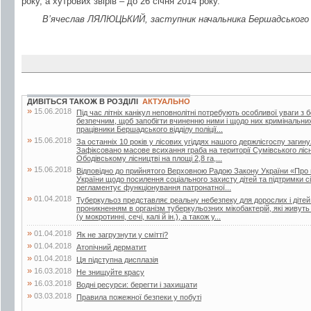
року, а хутрових звірів – до 26 січня 2014 року.
В’ячеслав ЛЯЛЮЦЬКИЙ, заступник начальника Бершадського Р
ДИВІТЬСЯ ТАКОЖ В РОЗДІЛІ
АКТУАЛЬНО
»
15.06.2018
Під час літніх канікул неповнолітні потребують особливої уваги з 
безпечним, щоб запобігти вчиненню ними і щодо них кримінальни
працівники Бершадського відділу поліції...
»
15.06.2018
За останніх 10 років у лісових угіддях нашого держлісгоспу загин
Зафіксовано масове всихання граба на території Сумівського лісни
Ободівському лісництві на площі 2,8 га,...
»
15.06.2018
Відповідно до прийнятого Верховною Радою Закону України «Про 
України щодо посилення соціального захисту дітей та підтримки сі
регламентує функціонування патронатної...
»
01.04.2018
Туберкульоз представляє реальну небезпеку для дорослих і дітей.
проникненням в організм туберкульозних мікобактерій, які живут
(у мокротинні, сечі, калі й ін.), а також у...
»
01.04.2018
Як не загрузнути у смітті?
»
01.04.2018
Атопічний дерматит
»
01.04.2018
Ця підступна дисплазія
»
16.03.2018
Не знищуйте красу
»
16.03.2018
Водні ресурси: берегти і захищати
»
03.03.2018
Правила пожежної безпеки у побуті