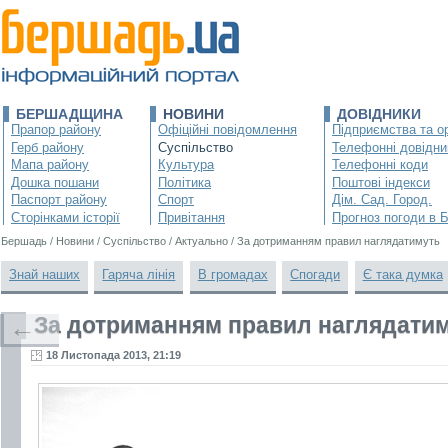
БЕРШАДЩИНА
НОВИНИ
ДОВІДНИКИ
Прапор району
Офіційні повідомлення
Підприємства та ор
Герб району
Суспільство
Телефонні довідни
Мапа району
Культура
Телефонні коди
Дошка пошани
Політика
Поштові індекси
Паспорт району
Спорт
Дім. Сад. Город.
Сторінками історії
Привітання
Прогноз погоди в 
Бершадь
/
Новини
/
Суспільство
/
Актуально
/
За дотриманням правил наглядатимуть
Знай наших
Гаряча лінія
В громадах
Спогади
Є така думка
За дотриманням правил наглядати
←
18 Листопада 2013, 21:19