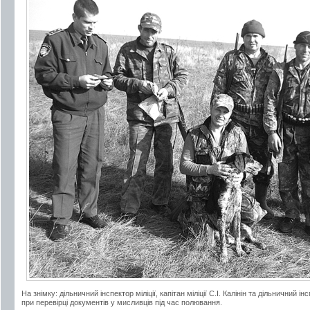
На знімку: дільничний інспектор міліції, капітан міліції С.І. Калінін та дільничний і
при перевірці документів у мисливців під час полювання.