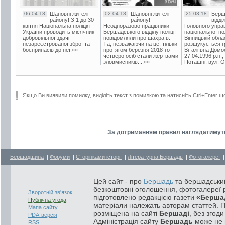
06.04.18
Шановні жителі
02.04.18
Шановні жителі
25.03.18
Берш
району! З 1 до 30
району!
відді
квітня Національна поліція
Неодноразово працівники
Головного упра
України проводить місячник
Бершадського відділу поліції
національної пол
добровільної здачі
повідомляли про шахраїв.
Вінницькій обла
незареєстрованої зброї та
Та, незважаючи на це, тільки
розшукується гр
боєприпасів до неї.»»
протягом березня 2018-го
Віталіївна Домо
четверо осіб стали жертвами
27.04.1996 р.н.,
зловмисників....»»
Поташні, вул. Ос
Якщо Ви виявили помилку, виділіть текст з помилкою та натисніть Ctrl+Enter щ
За дотриманням правил наглядатимуть
Бершадщина
|
Форуми
|
Сторінками історії
|
Літературна Бершадь
|
Фотогалереї
Цей сайт - про
Бершадь
та бершадський
безкоштовні оголошення, фотогалереї р
Зворотній зв'язок
підготовлено редакцією газети
«Берша
Публічна угода
матеріали належать авторам статтей. 
Мапа сайту
розміщена на сайті
Бершаді
, без згод
PDA-версія
Адміністрація сайту
Бершадь
може не п
RSS