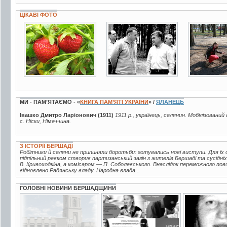
ЦІКАВІ ФОТО
7 фото
6 фото
9 фото
МИ - ПАМ’ЯТАЄМО - «
КНИГА ПАМ’ЯТІ УКРАЇНИ
» /
ЯЛАНЕЦЬ
Івашко Дмитро Ларіонович (1911)
1911 р., українець, селянин. Мобілізований
с. Ніски, Німеччина.
З ІСТОРІЇ БЕРШАДІ
Робітники й селяни не припиняли боротьби: готувались нові виступи. Для їх ор
підпільний ревком створив партизанський загін з жителів Бершаді та сусідні
В. Кривоходкіна, а комісаром — П. Соболевського. Внаслідок переможного по
відновлено Радянську владу. Народна влада...
ГОЛОВНІ НОВИНИ БЕРШАДЩИНИ