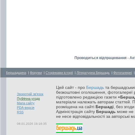
Проводиться відпрацювання - Ак
Бершадщина
|
Форуми
|
Сторінками історії
|
Літературна Бершадь
|
Фотогалереї
Цей сайт - про
Бершадь
та бершадський
безкоштовні оголошення, фотогалереї р
Зворотній зв'язок
підготовлено редакцією газети
«Берша
Публічна угода
матеріали належать авторам статтей. 
Мапа сайту
розміщена на сайті
Бершаді
, без згод
PDA-версія
Адміністрація сайту
Бершадь
може не п
RSS
не несе відповідальності за авторські м
08.01.2026 16:16:35