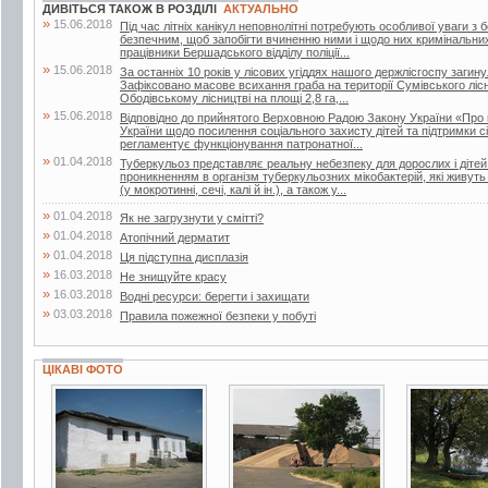
ДИВІТЬСЯ ТАКОЖ В РОЗДІЛІ
АКТУАЛЬНО
»
15.06.2018
Під час літніх канікул неповнолітні потребують особливої уваги з 
безпечним, щоб запобігти вчиненню ними і щодо них кримінальни
працівники Бершадського відділу поліції...
»
15.06.2018
За останніх 10 років у лісових угіддях нашого держлісгоспу загин
Зафіксовано масове всихання граба на території Сумівського лісни
Ободівському лісництві на площі 2,8 га,...
»
15.06.2018
Відповідно до прийнятого Верховною Радою Закону України «Про 
України щодо посилення соціального захисту дітей та підтримки сі
регламентує функціонування патронатної...
»
01.04.2018
Туберкульоз представляє реальну небезпеку для дорослих і дітей.
проникненням в організм туберкульозних мікобактерій, які живут
(у мокротинні, сечі, калі й ін.), а також у...
»
01.04.2018
Як не загрузнути у смітті?
»
01.04.2018
Атопічний дерматит
»
01.04.2018
Ця підступна дисплазія
»
16.03.2018
Не знищуйте красу
»
16.03.2018
Водні ресурси: берегти і захищати
»
03.03.2018
Правила пожежної безпеки у побуті
ЦІКАВІ ФОТО
6 фото
11 фото
25 фото