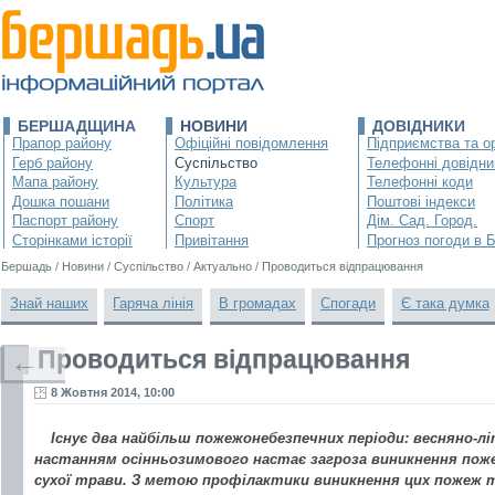
БЕРШАДЩИНА
НОВИНИ
ДОВІДНИКИ
Прапор району
Офіційні повідомлення
Підприємства та ор
Герб району
Суспільство
Телефонні довідни
Мапа району
Культура
Телефонні коди
Дошка пошани
Політика
Поштові індекси
Паспорт району
Спорт
Дім. Сад. Город.
Сторінками історії
Привітання
Прогноз погоди в 
Бершадь
/
Новини
/
Суспільство
/
Актуально
/
Проводиться відпрацювання
Знай наших
Гаряча лінія
В громадах
Спогади
Є така думка
Проводиться відпрацювання
←
8 Жовтня 2014, 10:00
Існує два найбільш пожежонебезпечних періоди: весняно-лі
настанням осінньозимового настає загроза виникнення поже
сухої трави. З метою профілактики виникнення цих пожеж 