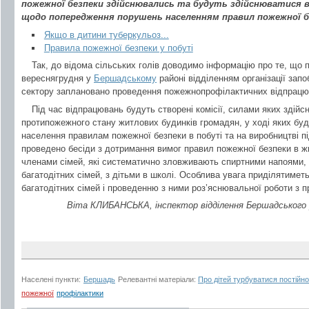
пожежної безпеки здійснювались та будуть здійснюватися в
щодо попередження порушень населенням правил пожежної б
Якщо в дитини туберкульоз...
Правила пожежної безпеки у побуті
Так, до відома сільських голів доводимо інформацію про те, що 
вереснягрудня у
Бершадському
районі відділенням організації зап
сектору заплановано проведення пожежнопрофілактичних відпрацюв
Під час відпрацювань будуть створені комісії, силами яких здійс
протипожежного стану житлових будинків громадян, у ході яких бу
населення правилам пожежної безпеки в побуті та на виробництві під
проведено бесіди з дотримання вимог правил пожежної безпеки в ж
членами сімей, які систематично зловживають спиртними напоями, 
багатодітних сімей, з дітьми в школі. Особлива увага приділятимет
багатодітних сімей і проведенню з ними роз’яснювальної роботи з п
Віта КЛИБАНСЬКА, інспектор відділення Бершадського
Населені пункти:
Бершадь
Релевантні матеріали:
Про дітей турбуватися постійно
пожежної
профілактики