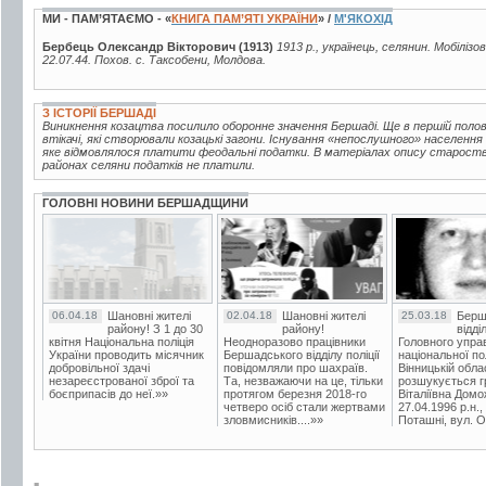
МИ - ПАМ’ЯТАЄМО - «
КНИГА ПАМ’ЯТІ УКРАЇНИ
» /
М'ЯКОХІД
Бербець Олександр Вікторович (1913)
1913 р., українець, селянин. Мобіліз
22.07.44. Похов. с. Таксобени, Молдова.
З ІСТОРІЇ БЕРШАДІ
Виникнення козацтва посилило оборонне значення Бершаді. Ще в першій половин
втікачі, які створювали козацькі загони. Існування «непослушного» населення
яке відмовлялося платити феодальні податки. В матеріалах опису староства 
районах селяни податків не платили.
ГОЛОВНІ НОВИНИ БЕРШАДЩИНИ
06.04.18
Шановні жителі
02.04.18
Шановні жителі
25.03.18
Берш
району! З 1 до 30
району!
відді
квітня Національна поліція
Неодноразово працівники
Головного упра
України проводить місячник
Бершадського відділу поліції
національної пол
добровільної здачі
повідомляли про шахраїв.
Вінницькій обла
незареєстрованої зброї та
Та, незважаючи на це, тільки
розшукується гр
боєприпасів до неї.»»
протягом березня 2018-го
Віталіївна Домо
четверо осіб стали жертвами
27.04.1996 р.н.,
зловмисників....»»
Поташні, вул. Ос