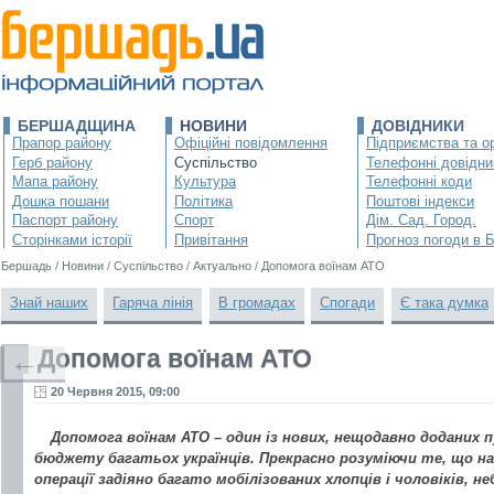
БЕРШАДЩИНА
НОВИНИ
ДОВІДНИКИ
Прапор району
Офіційні повідомлення
Підприємства та ор
Герб району
Суспільство
Телефонні довідни
Мапа району
Культура
Телефонні коди
Дошка пошани
Політика
Поштові індекси
Паспорт району
Спорт
Дім. Сад. Город.
Сторінками історії
Привітання
Прогноз погоди в 
Бершадь
/
Новини
/
Суспільство
/
Актуально
/
Допомога воїнам АТО
Знай наших
Гаряча лінія
В громадах
Спогади
Є така думка
Допомога воїнам АТО
←
20 Червня 2015, 09:00
Допомога воїнам АТО – один із нових, нещодавно доданих 
бюджету багатьох українців. Прекрасно розуміючи те, що н
операції задіяно багато мобілізованих хлопців і чоловіків, н