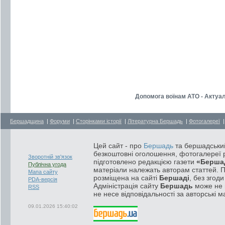
Допомога воїнам АТО - Актуа
Бершадщина
|
Форуми
|
Сторінками історії
|
Літературна Бершадь
|
Фотогалереї
Цей сайт - про
Бершадь
та бершадський
безкоштовні оголошення, фотогалереї р
Зворотній зв'язок
підготовлено редакцією газети
«Берша
Публічна угода
матеріали належать авторам статтей. 
Мапа сайту
розміщена на сайті
Бершаді
, без згод
PDA-версія
Адміністрація сайту
Бершадь
може не п
RSS
не несе відповідальності за авторські м
09.01.2026 15:40:02