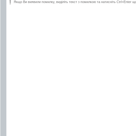
Якщо Ви виявили помилку, виділіть текст з помилкою та натисніть Ctrl+Enter щ