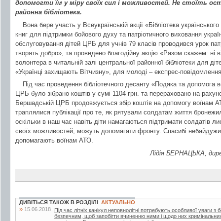
допомогти їм у міру своїх сил і можливостей. Не стоїть о
районна бібліотека.
Вона бере участь у Всеукраїнській акції «Бібліотека українського 
книг для підтримки бойового духу та патріотичного виховання україн
обслуговування дітей ЦРБ для учнів 79 класів проводився урок пат
творять добро», та проведено благодійну акцію «Разом скажем: ні в
волонтера в читальній залі центральної районної бібліотеки для ді
«Українці захищають Вітчизну», для молоді – експрес-повідомленн
Під час проведення бібліотечного десанту «Подяка та допомога 
ЦРБ було зібрано коштів у сумі 1104 грн. та перераховано на рахун
Бершадській ЦРБ продовжується збір коштів на допомогу воїнам А
траплялися публікації про те, як рятували солдатам життя бронежил
оскільки в наш час навіть діти намагаються підтримати солдатів ли
своїх можливостей, можуть допомагати фронту. Спасибі небайдужи
допомагають воїнам АТО.
Лідія БЕРНАЦЬКА, дире
ДИВІТЬСЯ ТАКОЖ В РОЗДІЛІ
АКТУАЛЬНО
»
15.06.2018
Під час літніх канікул неповнолітні потребують особливої уваги з 
безпечним, щоб запобігти вчиненню ними і щодо них кримінальни