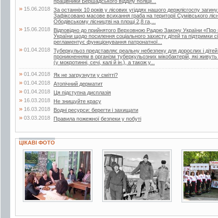
працівники Бершадського відділу поліції...
»
15.06.2018
За останніх 10 років у лісових угіддях нашого держлісгоспу загин
Зафіксовано масове всихання граба на території Сумівського лісни
Ободівському лісництві на площі 2,8 га,...
»
15.06.2018
Відповідно до прийнятого Верховною Радою Закону України «Про 
України щодо посилення соціального захисту дітей та підтримки сі
регламентує функціонування патронатної...
»
01.04.2018
Туберкульоз представляє реальну небезпеку для дорослих і дітей.
проникненням в організм туберкульозних мікобактерій, які живут
(у мокротинні, сечі, калі й ін.), а також у...
»
01.04.2018
Як не загрузнути у смітті?
»
01.04.2018
Атопічний дерматит
»
01.04.2018
Ця підступна дисплазія
»
16.03.2018
Не знищуйте красу
»
16.03.2018
Водні ресурси: берегти і захищати
»
03.03.2018
Правила пожежної безпеки у побуті
ЦІКАВІ ФОТО
3 фото
2 фото
31 фото