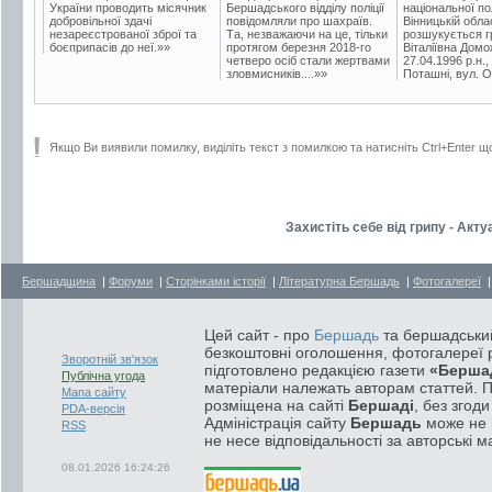
України проводить місячник
Бершадського відділу поліції
національної пол
добровільної здачі
повідомляли про шахраїв.
Вінницькій обла
незареєстрованої зброї та
Та, незважаючи на це, тільки
розшукується гр
боєприпасів до неї.»»
протягом березня 2018-го
Віталіївна Домо
четверо осіб стали жертвами
27.04.1996 р.н.,
зловмисників....»»
Поташні, вул. Ос
Якщо Ви виявили помилку, виділіть текст з помилкою та натисніть Ctrl+Enter щ
Захистіть себе від грипу - Ак
Бершадщина
|
Форуми
|
Сторінками історії
|
Літературна Бершадь
|
Фотогалереї
Цей сайт - про
Бершадь
та бершадський
безкоштовні оголошення, фотогалереї р
Зворотній зв'язок
підготовлено редакцією газети
«Берша
Публічна угода
матеріали належать авторам статтей. 
Мапа сайту
розміщена на сайті
Бершаді
, без згод
PDA-версія
Адміністрація сайту
Бершадь
може не п
RSS
не несе відповідальності за авторські м
08.01.2026 16:24:26