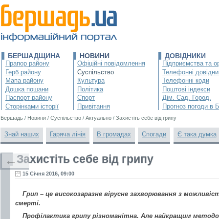
БЕРШАДЩИНА
НОВИНИ
ДОВІДНИКИ
Прапор району
Офіційні повідомлення
Підприємства та ор
Герб району
Суспільство
Телефонні довідни
Мапа району
Культура
Телефонні коди
Дошка пошани
Політика
Поштові індекси
Паспорт району
Спорт
Дім. Сад. Город.
Сторінками історії
Привітання
Прогноз погоди в 
Бершадь
/
Новини
/
Суспільство
/
Актуально
/
Захистіть себе від грипу
Знай наших
Гаряча лінія
В громадах
Спогади
Є така думка
Захистіть себе від грипу
←
15 Січня 2016, 09:00
Грип – це високозаразне вірусне захворювання з можливі
смерті.
Профілактика грипу різноманітна. Але найкращим методо