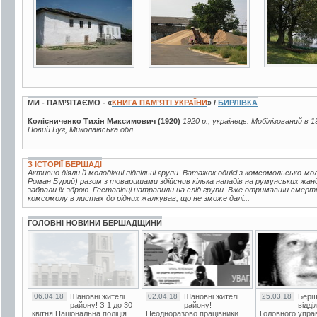
6 фото
11 фото
25 фото
МИ - ПАМ’ЯТАЄМО - «
КНИГА ПАМ’ЯТІ УКРАЇНИ
» /
БИРЛІВКА
Колісниченко Тихін Максимович (1920)
1920 р., українець. Мобілізований в 
Новий Буг, Миколаївська обл.
З ІСТОРІЇ БЕРШАДІ
Активно діяли й молодіжні підпільні групи. Ватажок однієї з комсомольсько-мо
Роман Бурий) разом з товаришами здійснив кілька нападів на румунських жанд
забрали їх зброю. Гестапівці натрапили на слід групи. Вже отримавши смерт
комсомолу в листах до рідних жалкував, що не зможе далі...
ГОЛОВНІ НОВИНИ БЕРШАДЩИНИ
06.04.18
Шановні жителі
02.04.18
Шановні жителі
25.03.18
Берш
району! З 1 до 30
району!
відді
квітня Національна поліція
Неодноразово працівники
Головного упра