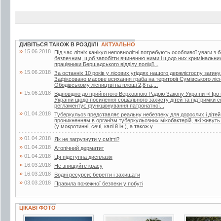
ДИВІТЬСЯ ТАКОЖ В РОЗДІЛІ
АКТУАЛЬНО
»
15.06.2018
Під час літніх канікул неповнолітні потребують особливої уваги з 
безпечним, щоб запобігти вчиненню ними і щодо них кримінальни
працівники Бершадського відділу поліції...
»
15.06.2018
За останніх 10 років у лісових угіддях нашого держлісгоспу загин
Зафіксовано масове всихання граба на території Сумівського лісни
Ободівському лісництві на площі 2,8 га,...
»
15.06.2018
Відповідно до прийнятого Верховною Радою Закону України «Про 
України щодо посилення соціального захисту дітей та підтримки сі
регламентує функціонування патронатної...
»
01.04.2018
Туберкульоз представляє реальну небезпеку для дорослих і дітей.
проникненням в організм туберкульозних мікобактерій, які живут
(у мокротинні, сечі, калі й ін.), а також у...
»
01.04.2018
Як не загрузнути у смітті?
»
01.04.2018
Атопічний дерматит
»
01.04.2018
Ця підступна дисплазія
»
16.03.2018
Не знищуйте красу
»
16.03.2018
Водні ресурси: берегти і захищати
»
03.03.2018
Правила пожежної безпеки у побуті
ЦІКАВІ ФОТО