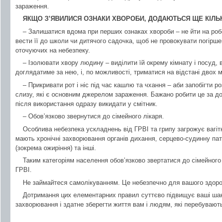
зараження.
ЯКЩО З’ЯВИЛИСЯ ОЗНАКИ ХВОРОБИ, ДОДАЮТЬСЯ ЩЕ КІЛЬК
– Залишатися вдома при перших ознаках хвороби – не йти на роб
вести її до школи чи дитячого садочка, щоб не провокувати погірше
оточуючих на небезпеку.
– Ізолювати хвору людину – виділити їй окрему кімнату і посуд,
доглядатиме за нею, і, по можливості, триматися на відстані двох м
– Прикривати рот і ніс під час кашлю та чхання – аби запобігти 
слизу, які є основним джерелом зараження. Бажано робити це за д
після використання одразу викидати у смітник.
– Обов’язково звернутися до сімейного лікаря.
Особлива небезпека ускладнень від ГРВІ та грипу загрожує вагітн
мають хронічні захворювання органів дихання, серцево-судинну па
(зокрема ожиріння) та інші.
Таким категоріям населення обов’язково звертатися до сімейного 
ГРВІ.
Не займайтеся самолікуванням. Це небезпечно для вашого здоров
Дотримання цих елементарних правил суттєво підвищує ваші ша
захворювання і здатне зберегти життя вам і людям, які перебувають