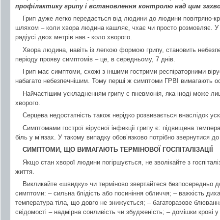
профілактику грипу і встановлення контролю над цим захво
Грип дуже легко передається від людини до людини повітряно-к
шляхом – коли хвора людина кашляє, чхає чи просто розмовляє. У 
радіусі двох метрів нав - коло хворого.
Хвора людина, навіть із легкою формою грипу, становить небезп
періоду прояву симптомів – це, в середньому, 7 днів.
Грип має симптоми, схожі з іншими гострими респіраторними віру
набагато небезпечнішим. Тому перші ж симптоми ГРВІ вимагають ос
Найчастішим ускладненням грипу є пневмонія, яка іноді може лиш
хворого.
Серцева недостатність також нерідко розвивається внаслідок ус
Симптомами гострої вірусної інфекції грипу є: підвищена температ
біль у м’язах. У такому випадку обов’язково потрібно звернутися до
СИМПТОМИ, ЩО ВИМАГАЮТЬ ТЕРМІНОВОЇ ГОСПІТАЛІЗАЦІЇ
Якщо стан хворої людини погіршується, не зволікайте з госпіталіз
життя.
Викликайте «швидку» чи терміново звертайтеся безпосередньо до 
симптоми: – сильна блідість або посиніння обличчя; – важкість дихан
температура тіла, що довго не знижується; – багаторазове блюван
свідомості – надмірна сонливість чи збудженість; – домішки крові у 