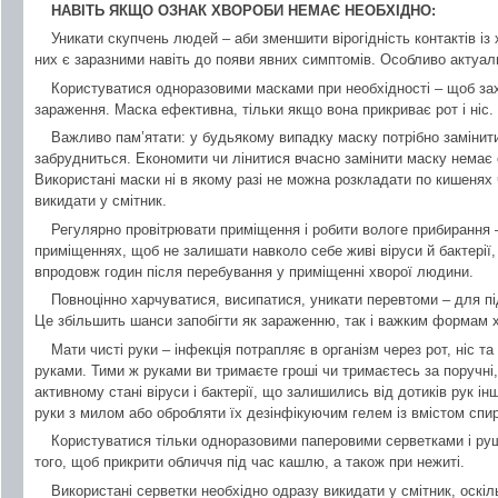
НАВІТЬ ЯКЩО ОЗНАК ХВОРОБИ НЕМАЄ НЕОБХІДНО:
Уникати скупчень людей – аби зменшити вірогідність контактів із
них є заразними навіть до появи явних симптомів. Особливо актуаль
Користуватися одноразовими масками при необхідності – щоб зах
зараження. Маска ефективна, тільки якщо вона прикриває рот і ніс.
Важливо пам’ятати: у будьякому випадку маску потрібно замінити
забрудниться. Економити чи лінитися вчасно замінити маску немає 
Використані маски ні в якому разі не можна розкладати по кишенях 
викидати у смітник.
Регулярно провітрювати приміщення і робити вологе прибирання – 
приміщеннях, щоб не залишати навколо себе живі віруси й бактері
впродовж годин після перебування у приміщенні хворої людини.
Повноцінно харчуватися, висипатися, уникати перевтоми – для пі
Це збільшить шанси запобігти як зараженню, так і важким формам х
Мати чисті руки – інфекція потрапляє в організм через рот, ніс та
руками. Тими ж руками ви тримаєте гроші чи тримаєтесь за поручні,
активному стані віруси і бактерії, що залишились від дотиків рук і
руки з милом або обробляти їх дезінфікуючим гелем із вмістом спир
Користуватися тільки одноразовими паперовими серветками і рушн
того, щоб прикрити обличчя під час кашлю, а також при нежиті.
Використані серветки необхідно одразу викидати у смітник, оск