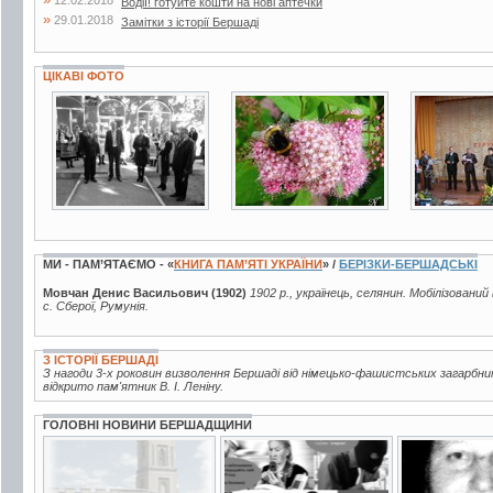
12.02.2018
Водії! готуйте кошти на нові аптечки
»
29.01.2018
Замітки з історії Бершаді
ЦІКАВІ ФОТО
6 фото
48 фото
4 фото
МИ - ПАМ’ЯТАЄМО - «
КНИГА ПАМ’ЯТІ УКРАЇНИ
» /
БЕРІЗКИ-БЕРШАДСЬКІ
Мовчан Денис Васильович (1902)
1902 р., українець, селянин. Мобілізований
с. Сберої, Румунія.
З ІСТОРІЇ БЕРШАДІ
З нагоди 3-х роковин визволення Бершаді від німецько-фашистських загарбни
відкрито пам'ятник В. І. Леніну.
ГОЛОВНІ НОВИНИ БЕРШАДЩИНИ