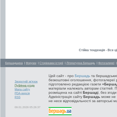
Стійка тенденція - Все ц
Бершадщина
|
Форуми
|
Сторінками історії
|
Літературна Бершадь
|
Фотогалереї
Цей сайт - про
Бершадь
та бершадський
безкоштовні оголошення, фотогалереї р
Зворотній зв'язок
підготовлено редакцією газети
«Берша
Публічна угода
матеріали належать авторам статтей. 
Мапа сайту
розміщена на сайті
Бершаді
, без згод
PDA-версія
Адміністрація сайту
Бершадь
може не п
RSS
не несе відповідальності за авторські м
09.01.2026 05:26:37