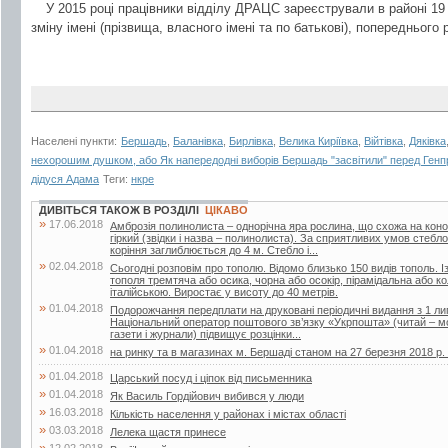
У 2015 році працівники відділу ДРАЦС зареєстрували в районі 19 
зміну імені (прізвища, власного імені та по батькові), попереднього 
Населені пункти:
Бершадь
,
Баланівка
,
Бирлівка
,
Велика Киріївка
,
Війтівка
,
Дяківка
нехорошим душком, або Як напередодні виборів Бершадь "засвітили" перед Ген
дідуся Адама
Теги:
нкре
ДИВІТЬСЯ ТАКОЖ В РОЗДІЛІ
ЦІКАВО
»
17.06.2018
Амброзія полинолиста – однорічна яра рослина, що схожа на кон
гіркий (звідки і назва – полинолиста). За сприятливих умов стебл
коріння заглиблюється до 4 м. Стебло і...
»
02.04.2018
Сьогодні розповім про тополю. Відомо близько 150 видів тополь. Із
тополя тремтяча або осика, чорна або осокір, пірамідальна або 
італійською. Виростає у висоту до 40 метрів.
»
01.04.2018
Подорожчання передплати на друковані періодичні видання з 1 лип
Національний оператор поштового зв’язку «Укрпошта» (читай – мо
газети і журнали) підвищує розцінки...
»
01.04.2018
на ринку та в магазинах м. Бершаді станом на 27 березня 2018 р. (г
»
01.04.2018
Царський посуд і ціпок від письменника
»
01.04.2018
Як Василь Гордійович вибився у люди
»
16.03.2018
Кількість населення у районах і містах області
»
03.03.2018
Лелека щастя принесе
»