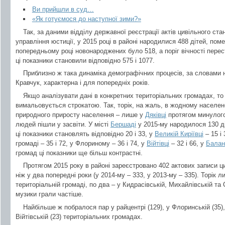
Ви прийшли в суд…
«Як готуємося до наступної зими?»
Так, за даними відділу державної реєстрації актів цивільного ста
управління юстиції, у 2015 році в районі народилися 488 дітей, пом
попередньому році новонароджених було 518, а поріг вічності пере
ці показники становили відповідно 575 і 1077.
Приблизно ж така динаміка демографічних процесів, за словам
Кравчук, характерна і для попередніх років.
Якщо аналізувати дані в конкретних територіальних громадах, то
вимальовується строкатою. Так, торік, на жаль, в жодному населен
природного приросту населення – лише у
Дяківці
протягом минулого
людей пішли у засвіти. У місті
Бершаді
у 2015-му народилося 130 ді
ці показники становлять відповідно 20 і 33, у
Великій Киріївці
– 15 і
громаді – 35 і 72, у Флориному – 36 і 74, у
Війтівці
– 32 і 66, у
Балан
громад ці показники ще більш контрастні.
Протягом 2015 року в районі зареєстровано 402 актових записи ц
ніж у два попередні роки (у 2014-му – 333, у 2013-му – 335). Торік 
територіальній громаді, по два – у Кидрасівській, Михайлівській та 
музики грали частіше.
Найбільше ж побралося пар у райцентрі (129), у Флоринській (35),
Війтівській (23) територіальних громадах.