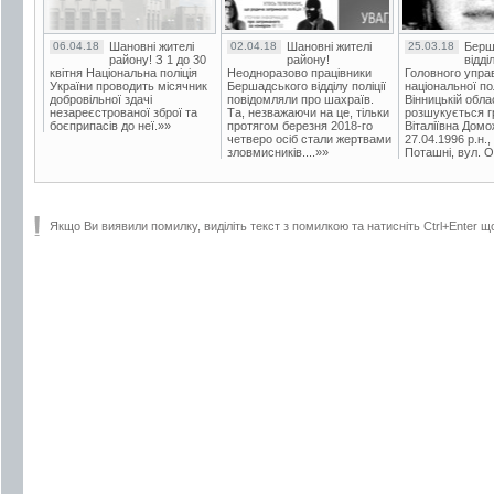
06.04.18
Шановні жителі
02.04.18
Шановні жителі
25.03.18
Берш
району! З 1 до 30
району!
відді
квітня Національна поліція
Неодноразово працівники
Головного упра
України проводить місячник
Бершадського відділу поліції
національної пол
добровільної здачі
повідомляли про шахраїв.
Вінницькій обла
незареєстрованої зброї та
Та, незважаючи на це, тільки
розшукується гр
боєприпасів до неї.»»
протягом березня 2018-го
Віталіївна Домо
четверо осіб стали жертвами
27.04.1996 р.н.,
зловмисників....»»
Поташні, вул. Ос
Якщо Ви виявили помилку, виділіть текст з помилкою та натисніть Ctrl+Enter щ