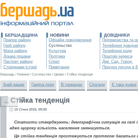
БЕРШАДЩИНА
НОВИНИ
ДОВІДНИКИ
Прапор району
Офіційні повідомлення
Підприємства та ор
Герб району
Суспільство
Телефонні довідни
Мапа району
Культура
Телефонні коди
Дошка пошани
Політика
Поштові індекси
Паспорт району
Спорт
Дім. Сад. Город.
Сторінками історії
Привітання
Прогноз погоди в 
Бершадь
/
Новини
/
Суспільство
/
Цікаво
/
Стійка тенденція
Знай наших
Гаряча лінія
В громадах
Спогади
Є така думка
Стійка тенденція
←
15 Січня 2016, 09:00
Статисти стверджують: демографічна ситуація на селі 
адже щороку кількість населення зменшується.
Ця стійка тенденція простежується протягом багатьох ос