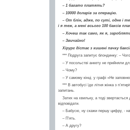
– 1 багато платять?
– 10000 доларів за операцію.
– От блін, адже, по суті, одне і
і я теж, а мені всього 100 баксів пл
– Хочеш так само, як я, зароблят
– Звичайно!
Хірург дістає з кишені пачку бакс
*** Подруга запитує блондинку: – Чог
– У посольстві анкету не прийняли для
– Чому?
– У самому кінці, у графі «Не заповн
*** В автобусі їде літня жінка з п’яти
запитань.
Затих на хвильку, а тоді звертається 
відповідати.
– Бабусю, ну скажи першу цифру, - на
– П’ять.
– А другу?