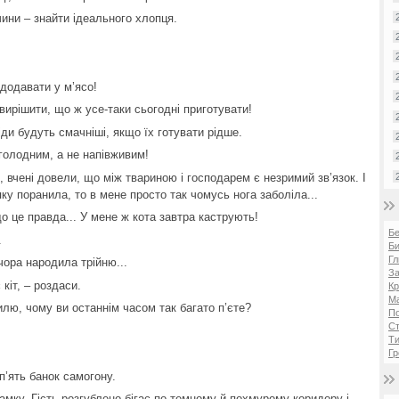
чини – знайти ідеального хлопця.
 додавати у м’ясо!
 вирішити, що ж усе-таки сьогодні приготувати!
іди будуть смачніші, якщо їх готувати рідше.
вголодним, а не напівживим!
зі, вчені довели, що між твариною і господарем є незримий зв’язок. І
ку поранила, то в мене просто так чомусь нога заболіла...
о це правда... У мене ж кота завтра каструють!
Б
.
Би
Гл
чора народила трійню...
За
кіт, – роздаси.
Кр
Ма
илю, чому ви останнім часом так багато п’єте?
П
Ст
Ти
Гр
п’ять банок самогону.
замку. Гість розгублено бігає по темному й похмурому коридору і