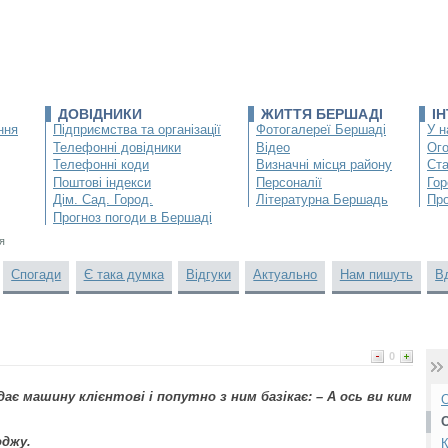
ДОВІДНИКИ
ЖИТТЯ БЕРШАДІ
І
ння
Підприємства та організації
Фотогалереї Бершаді
У н
Телефонні довідники
Відео
Ог
Телефонні коди
Визначні місця району
Ста
Поштові індекси
Персоналії
Гор
Дім. Сад. Город.
Літературна Бершадь
Про
Прогноз погоди в Бершаді
я
Спогади
Є така думка
Відгуки
Актуально
Нам пишуть
В
0
є машину клієнтові і попутно з ним базікає: – А ось ви ким
О
оджу.
К