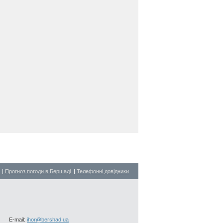
|
Прогноз погоди в Бершаді
|
Телефонні довідники
E-mail:
ihor@bershad.ua