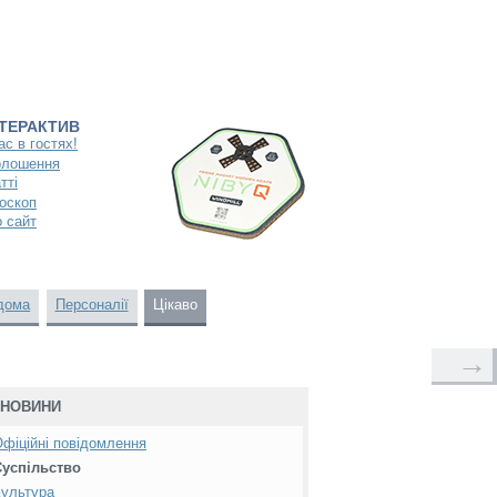
НТЕРАКТИВ
ас в гостях!
олошення
тті
оскоп
 сайт
дома
Персоналії
Цікаво
→
НОВИНИ
фіційні повідомлення
Суспільство
ультура