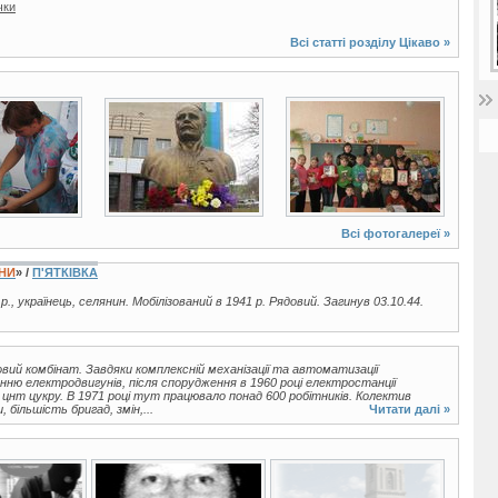
чки
Всі статті розділу
Цікаво
»
3 фото
4 фото
Всі фотогалереї »
ЇНИ
» /
П'ЯТКІВКА
р., українець, селянин. Мобілізований в 1941 р. Рядовий. Загинув 03.10.44.
ий комбінат. Завдяки комплексній механізації та автоматизації
ню електродвигунів, після спорудження в 1960 році електростанції
 цнт цукру. В 1971 році тут працювало понад 600 робітників. Колектив
більшість бригад, змін,...
Читати далі »