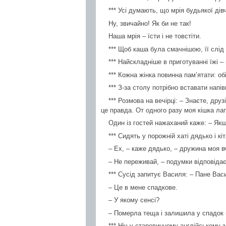
*** Усі думають, що мрія будьякої дів
Ну, звичайно! Як би не так!
Наша мрія – їсти і не товстіти.
*** Щоб каша була смачнішою, її слід
*** Найскладніше в приготуванні їжі –
*** Кожна жінка повинна пам’ятати: об
*** З-за столу потрібно вставати напі
*** Розмова на вечірці: – Знаєте, дру
це правда. От одного разу моя кішка лап
Один із гостей нажаханий каже: – Якщ
*** Сидять у порожній хаті дядько і кіт
– Ех, – каже дядько, – дружина моя в
– Не переживай, – подумки відповідає 
*** Сусід запитує Василя: – Пане Вас
– Це в мене спадкове.
– У якому сенсі?
– Померла теща і залишила у спадок 
*** Ніч у старовинному англійському 