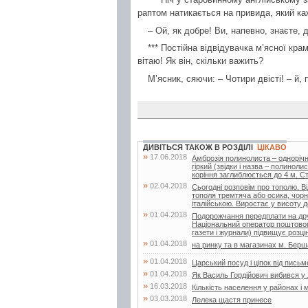
раптом натикається на привида, який ка
– Ой, як добре! Ви, напевно, знаєте, д
*** Постійна відвідувачка м’ясної кра
вітаю! Як він, скільки важить?
М’ясник, сяючи: – Чотири двісті! – й,
ДИВІТЬСЯ ТАКОЖ В РОЗДІЛІ
ЦІКАВО
»
17.06.2018
Амброзія полинолиста – одноріч
гіркий (звідки і назва – полинол
коріння заглиблюється до 4 м. Сте
»
02.04.2018
Сьогодні розповім про тополю. Ві
тополя тремтяча або осика, чорн
італійською. Виростає у висоту д
»
01.04.2018
Подорожчання передплати на друк
Національний оператор поштового
газети і журнали) підвищує розцін
»
01.04.2018
на ринку та в магазинах м. Бершад
»
01.04.2018
Царський посуд і ціпок від пись
»
01.04.2018
Як Василь Гордійович вибився у
»
16.03.2018
Кількість населення у районах і 
»
03.03.2018
Лелека щастя принесе