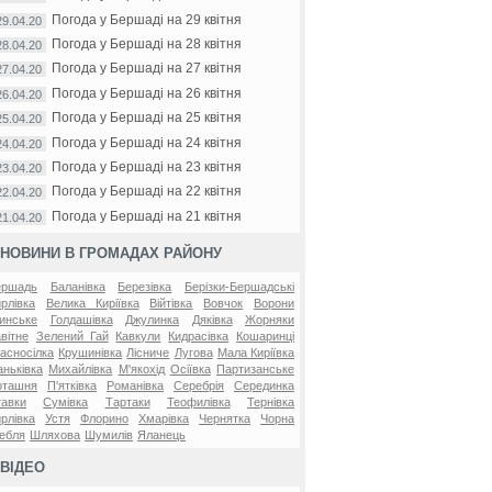
Погода у Бершаді на 29 квітня
29.04.20
Погода у Бершаді на 28 квітня
28.04.20
Погода у Бершаді на 27 квітня
27.04.20
Погода у Бершаді на 26 квітня
26.04.20
Погода у Бершаді на 25 квітня
25.04.20
Погода у Бершаді на 24 квітня
24.04.20
Погода у Бершаді на 23 квітня
23.04.20
Погода у Бершаді на 22 квітня
22.04.20
Погода у Бершаді на 21 квітня
21.04.20
НОВИНИ В ГРОМАДАХ РАЙОНУ
ершадь
Баланівка
Березівка
Берізки-Бершадські
рлівка
Велика Киріївка
Війтівка
Вовчок
Ворони
инське
Голдашівка
Джулинка
Дяківка
Жорняки
вітне
Зелений Гай
Кавкули
Кидрасівка
Кошаринці
асносілка
Крушинівка
Лісниче
Лугова
Мала Киріївка
ньківка
Михайлівка
М'якохід
Осіївка
Партизанське
оташня
П'ятківка
Романівка
Серебрія
Серединка
авки
Сумівка
Тартаки
Теофилівка
Тернівка
рлівка
Устя
Флорино
Хмарівка
Чернятка
Чорна
ебля
Шляхова
Шумилів
Яланець
ВІДЕО