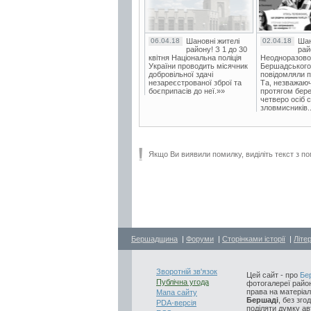
06.04.18
Шановні жителі
02.04.18
Шан
району! З 1 до 30
рай
квітня Національна поліція
Неодноразово
України проводить місячник
Бершадського в
добровільної здачі
повідомляли п
незареєстрованої зброї та
Та, незважаюч
боєприпасів до неї.»»
протягом бере
четверо осіб 
зловмисників..
Якщо Ви виявили помилку, виділіть текст з по
Бершадщина
|
Форуми
|
Сторінками історії
|
Літе
Зворотній зв'язок
Цей сайт - про
Бе
Публічна угода
фотогалереї район
права на матеріал
Мапа сайту
Бершаді
, без зго
PDA-версія
поділяти думку авт