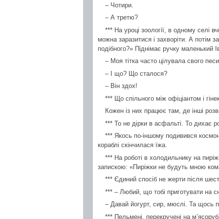
– Чотири.
– А третю?
*** На уроці зоології, в одному селі 
можна заразитися і захворіти. А потім 
подібного?» Піднімає ручку маленький Ів
– Моя тітка часто цілувала свого песи
– І що? Що сталося?
– Він здох!
*** Що спільного між офіціантом і гін
Кожен із них працює там, де інші роз
*** То не дірки в асфальті. То дихає
*** Якось по-іншому подивився космо
кораблі скінчилася їжа.
*** На роботі в холодильнику на пиріж
запискою: «Пиріжки не будуть мною ком
*** Єдиний спосіб не жерти після шести
*** – Любий, що тобі приготувати на 
– Давай йогурт, сир, мюслі. Та щось 
*** Пельмені, перекручені на м’ясору