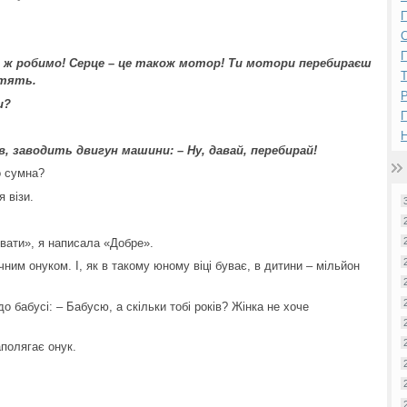
П
П
 те ж робимо! Серце – це також мотор! Ти мотори перебираєш
атять.
Р
и?
Н
ів, заводить двигун машини: – Ну, давай, перебирай!
о сумна?
 візи.
ювати», я написала «Добре».
річним онуком. І, як в такому юному віці буває, в дитини – мільйон
до бабусі: – Бабусю, а скільки тобі років? Жінка не хоче
полягає онук.