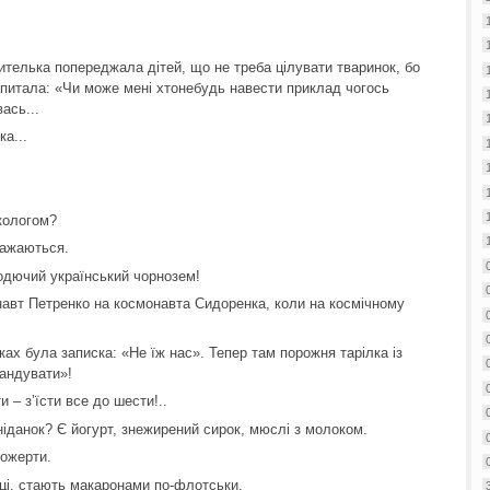
вчителька попереджала дітей, що не треба цілувати тваринок, бо
запитала: «Чи може мені хтонебудь навести приклад чогось
ась...
ка...
екологом?
важаються.
 родючий український чорнозем!
навт Петренко на космонавта Сидоренка, коли на космічному
ках була записка: «Не їж нас». Тепер там порожня тарілка із
андувати»!
 – з’їсти все до шести!..
сніданок? Є йогурт, знежирений сирок, мюслі з молоком.
пожерти.
бці, стають макаронами по-флотськи.