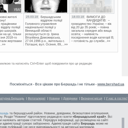
овні жителі
25.03.18
Бершадським
18.03.18
ВИМОГИ ДО
ону!
відділом поліції
КАНДИДАТІВ: –
 працівники
Головного управління
громадянство України; – вік
ідділу поліції
національної поліції у
від 20 до 35 років; – повна
ро шахраїв.
Вінницькій області
загальна середня або вища
и на це, тільки
розшукується гр. Ірина
освіта; – наявність
зня 2018-го
Віталіївна Доможирська,
посвідчення водія категорії В;
стали жертвами
27.04.1996 р.н., жителька с.
– готовність до служби...»»
..»»
Поташні, вул. Осіння, 89,...»»
милкою та натисніть Ctrl+Enter щоб повідомити про це редакцію
Посміхніться - Все цікаве про Бершадь і не тільки -
www.bershad.ua
ратурна Бершадь
|
Фотогалереї
|
Новини
|
Довідники
|
Визначні місця
|
У нас в гостях!
ршадь
та бершадський район. Новини, довідники, безкоштовні оголошення,
у. Розділ "Новини" підготовлено редакцією газети
«Бершадський край»
. Всі
и належать авторам статтей. Передрук інформації, що розміщена на сайті
ди адміністрації суворо заборонено. Адміністрація сайту
Бершадь
може не
орів публікацій і не несе відповідальності за авторські матеріали.