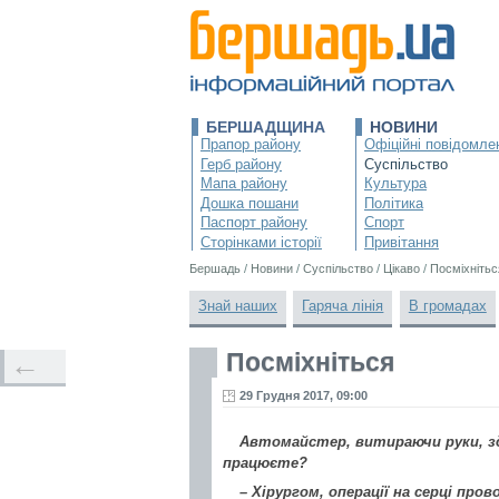
БЕРШАДЩИНА
НОВИНИ
Прапор району
Офіційні повідомле
Герб району
Суспільство
Мапа району
Культура
Дошка пошани
Політика
Паспорт району
Спорт
Сторінками історії
Привітання
Бершадь
/
Новини
/
Суспільство
/
Цікаво
/
Посміхнітьс
Знай наших
Гаряча лінія
В громадах
Посміхніться
←
29 Грудня 2017, 09:00
Автомайстер, витираючи руки, зда
працюєте?
– Хірургом, операції на серці пров