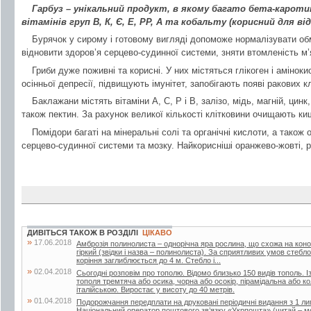
Гарбуз – унікальний продукт, в якому багато бета-каротину
вітамінів груп В, К, Є, Е, РР, А та кобальту (корисний для ві
Бурячок у сирому і готовому вигляді допоможе нормалізувати об
відновити здоров’я серцево-судинної системи, зняти втомленість м’я
Гриби дуже поживні та корисні. У них містяться глікоген і амінок
осінньої депресії, підвищують імунітет, запобігають появі ракових кл
Баклажани містять вітаміни А, С, Р і В, залізо, мідь, магній, цинк
також пектин. За рахунок великої кількості клітковини очищають ки
Помідори багаті на мінеральні солі та органічні кислоти, а також
серцево-судинної системи та мозку. Найкорисніші оранжево-жовті, р
ДИВІТЬСЯ ТАКОЖ В РОЗДІЛІ
ЦІКАВО
»
17.06.2018
Амброзія полинолиста – однорічна яра рослина, що схожа на кон
гіркий (звідки і назва – полинолиста). За сприятливих умов стебл
коріння заглиблюється до 4 м. Стебло і...
»
02.04.2018
Сьогодні розповім про тополю. Відомо близько 150 видів тополь. Із
тополя тремтяча або осика, чорна або осокір, пірамідальна або 
італійською. Виростає у висоту до 40 метрів.
»
01.04.2018
Подорожчання передплати на друковані періодичні видання з 1 лип
Національний оператор поштового зв’язку «Укрпошта» (читай – мо