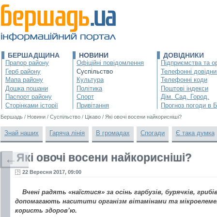
БЕРШАДЩИНА
НОВИНИ
ДОВІДНИКИ
Прапор району
Офіційні повідомлення
Підприємства та ор
Герб району
Суспільство
Телефонні довідни
Мапа району
Культура
Телефонні коди
Дошка пошани
Політика
Поштові індекси
Паспорт району
Спорт
Дім. Сад. Город.
Сторінками історії
Привітання
Прогноз погоди в 
Бершадь
/
Новини
/
Суспільство
/
Цікаво
/
Які овочі восени найкорисніші?
Знай наших
Гаряча лінія
В громадах
Спогади
Є така думка
Які овочі восени найкорисніші?
←
22 Вересня 2017, 09:00
Вчені радять «наїстися» за осінь гарбузів, бурячків, грибів
допомагають наситити організм вітамінами та мікроелеме
користь здоров’ю.