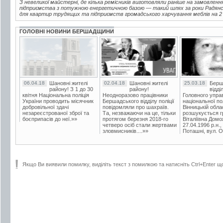
З невеликої майстерні, де кілька ремісників виготовляли раніше на замовленн
підприємства з потужною енергетичною базою — такий шлях за роки Радянськ
для квартир трудящих та підприємств громадського харчування меблів на 2 м
ГОЛОВНІ НОВИНИ БЕРШАДЩИНИ
06.04.18
Шановні жителі
02.04.18
Шановні жителі
25.03.18
Берш
району! З 1 до 30
району!
відді
квітня Національна поліція
Неодноразово працівники
Головного упра
України проводить місячник
Бершадського відділу поліції
національної пол
добровільної здачі
повідомляли про шахраїв.
Вінницькій обла
незареєстрованої зброї та
Та, незважаючи на це, тільки
розшукується гр
боєприпасів до неї.»»
протягом березня 2018-го
Віталіївна Домо
четверо осіб стали жертвами
27.04.1996 р.н.,
зловмисників....»»
Поташні, вул. Ос
Якщо Ви виявили помилку, виділіть текст з помилкою та натисніть Ctrl+Enter щ