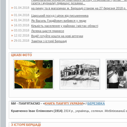
газети і журнали) підвищує розцінки...
»
01.04.2018
на ринку та в магазинах м. Бершаді станом на 27 березня 2018 р. (г
»
01.04.2018
Царський посуд і ціпок від письменника
»
01.04.2018
Як Василь Гордійович вибився у люди
»
16.03.2018
Кількість населення у районах і містах області
»
03.03.2018
Лелека щастя принесе
»
12.02.2018
Водії! готуйте кошти на нові аптечки
»
29.01.2018
Замітки з історії Бершаді
ЦІКАВІ ФОТО
10 фото
3 фото
4 фото
МИ - ПАМ’ЯТАЄМО - «
КНИГА ПАМ’ЯТІ УКРАЇНИ
» /
БЕРЕЗІВКА
Кравченко Іван Оліянович (1914)
1914 р., українець, селянин. Мобілізований 
З ІСТОРІЇ БЕРШАДІ