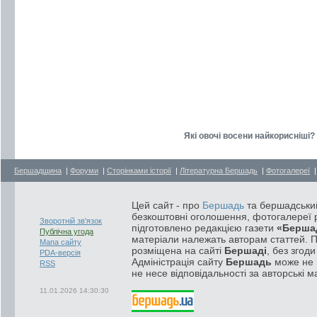
Які овочі восени найкорисніші? 
Бершадщина
|
Форуми
|
Сторінками історії
|
Літературна Бершадь
|
Фотогалереї
Цей сайт - про
Бершадь
та бершадський
безкоштовні оголошення, фотогалереї р
Зворотній зв'язок
підготовлено редакцією газети
«Берша
Публічна угода
матеріали належать авторам статтей. 
Мапа сайту
розміщена на сайті
Бершаді
, без згод
PDA-версія
Адміністрація сайту
Бершадь
може не п
RSS
не несе відповідальності за авторські м
11.01.2026 14:30:30