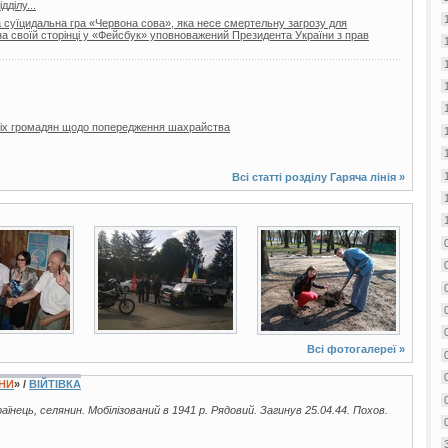
ділу...
а суїцидальна гра «Червона сова», яка несе смертельну загрозу для
 на своїй сторінці у «Фейсбук» уповноважений Президента України з прав
 всіх громадян щодо попередження шахрайства
Всі статті розділу
Гаряча лінія
»
4 фото
9 фото
Всі фотогалереї »
ЇНИ
» /
ВІЙТІВКА
раїнець, селянин. Мобілізований в 1941 р. Рядовий. Загинув 25.04.44. Похов.