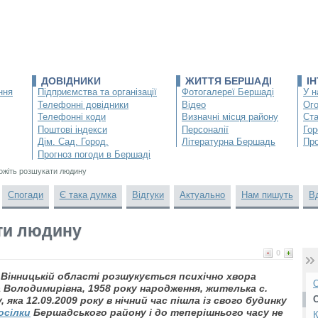
ДОВІДНИКИ
ЖИТТЯ БЕРШАДІ
І
ння
Підприємства та організації
Фотогалереї Бершаді
У н
Телефонні довідники
Відео
Ог
Телефонні коди
Визначні місця району
Ста
Поштові індекси
Персоналії
Гор
Дім. Сад. Город.
Літературна Бершадь
Про
Прогноз погоди в Бершаді
жіть розшукати людину
Спогади
Є така думка
Відгуки
Актуально
Нам пишуть
В
ти людину
0
Вінницькій області розшукується психічно хвора
О
 Володимирівна, 1958 року народження, жителька с.
яка 12.09.2009 року в нічний час пішла із свого будинку
осілки
Бершадського району і до теперішнього часу не
К