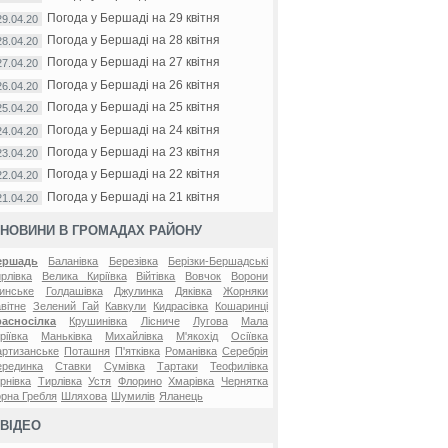
Погода у Бершаді на 29 квітня
29.04.20
Погода у Бершаді на 28 квітня
28.04.20
Погода у Бершаді на 27 квітня
27.04.20
Погода у Бершаді на 26 квітня
26.04.20
Погода у Бершаді на 25 квітня
25.04.20
Погода у Бершаді на 24 квітня
24.04.20
Погода у Бершаді на 23 квітня
23.04.20
Погода у Бершаді на 22 квітня
22.04.20
Погода у Бершаді на 21 квітня
21.04.20
НОВИНИ В ГРОМАДАХ РАЙОНУ
ершадь
Баланівка
Березівка
Берізки-Бершадські
рлівка
Велика Киріївка
Війтівка
Вовчок
Ворони
инське
Голдашівка
Джулинка
Дяківка
Жорняки
вітне
Зелений Гай
Кавкули
Кидрасівка
Кошаринці
расносілка
Крушинівка
Лісниче
Лугова
Мала
ріївка
Маньківка
Михайлівка
М'якохід
Осіївка
ртизанське
Поташня
П'ятківка
Романівка
Серебрія
ерединка
Ставки
Сумівка
Тартаки
Теофилівка
рнівка
Тирлівка
Устя
Флорино
Хмарівка
Чернятка
рна Гребля
Шляхова
Шумилів
Яланець
ВІДЕО