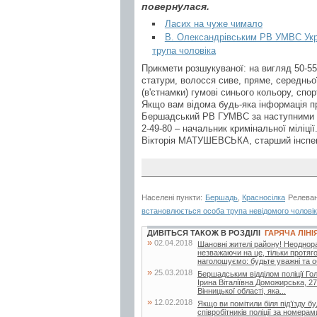
повернулася.
Ласих на чуже чимало
В. Олександрівським РВ УМВС Укра
трупа чоловіка
Прикмети розшукуваної: на вигляд 50-55 
статури, волосся сиве, пряме, середньо
(в'єтнамки) гумові синього кольору, спо
Якщо вам відома будь-яка інформація пр
Бершадський РВ ГУМВС за наступними те
2-49-80 – начальник кримінальної міліції
Вікторія МАТУШЕВСЬКА, старший інспе
Населені пункти:
Бершадь
,
Красносілка
Релеван
встановлюється особа трупа невідомого чолові
ДИВІТЬСЯ ТАКОЖ В РОЗДІЛІ
ГАРЯЧА ЛІНІ
»
02.04.2018
Шановні жителі району! Неоднора
незважаючи на це, тільки протяг
наголошуємо: будьте уважні та о
»
25.03.2018
Бершадським відділом поліції Гол
Ірина Віталіївна Доможирська, 27
Вінницької області, яка...
»
12.02.2018
Якщо ви помітили біля під’їзду 
співробітників поліції за номер