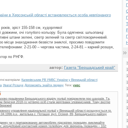
П
їни в Херсонській області встановлюється особа невпізнаного
П
років, зріст 155-158 см, худорлявої
Р
ї довжини, очі голубого кольору. Була одягнена: шльопанці
ртивні штани зелені, светр зелений та светр світлокоричневий.
о місце знаходження безвісти зниклої, просимо повідомити
Н
лефонами: 2-21-00 – чергова частина, 2-24-81 – карний розшук,
.
ктор по РНГФ.
автор:
Газета "Бершадський край"
тні матеріали:
Калинівським РВ УМВС України у Вінницькій області
ка
Увага! Розшук
Допоможіть знайти людину
Теги:
умвс
Я
зово працівники Бершадського відділу поліції повідомляли про шахраїв. Та,
ом березня 2018-го четверо осіб стали жертвами зловмисників. Тому вкотре
бережні!
овного управління національної поліції у Вінницькій області розшукується гр.
.04.1996 р.н., жителька с. Поташні, вул. Осіння, 89, Бершадського району
будинку чи у припаркованих автомобілях підозрілих громадян, викликайте
ами: цілодобовий контактний номер телефону для звернень громадян – 102;