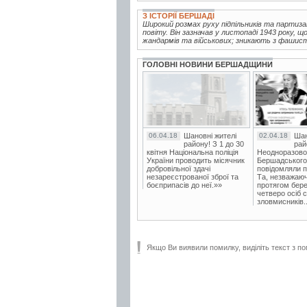
З ІСТОРІЇ БЕРШАДІ
Широкий розмах руху підпільників та партиз
повіту. Він зазначав у листопаді 1943 року, 
жандармів та військових; зникають з фашистс
ГОЛОВНІ НОВИНИ БЕРШАДЩИНИ
06.04.18
Шановні жителі
02.04.18
Шан
району! З 1 до 30
рай
квітня Національна поліція
Неодноразово
України проводить місячник
Бершадського в
добровільної здачі
повідомляли п
незареєстрованої зброї та
Та, незважаюч
боєприпасів до неї.»»
протягом бере
четверо осіб 
зловмисників..
Якщо Ви виявили помилку, виділіть текст з по