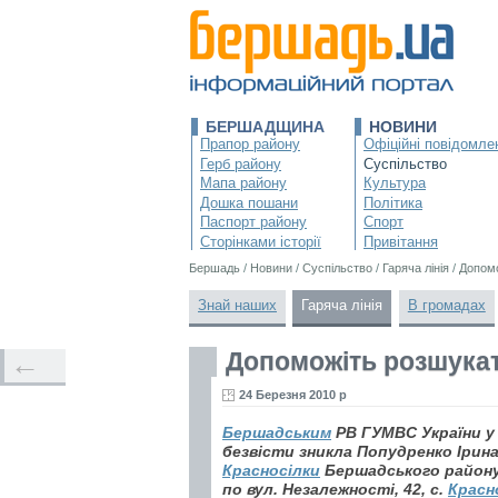
БЕРШАДЩИНА
НОВИНИ
Прапор району
Офіційні повідомле
Герб району
Суспільство
Мапа району
Культура
Дошка пошани
Політика
Паспорт району
Спорт
Сторінками історії
Привітання
Бершадь
/
Новини
/
Суспільство
/
Гаряча лінія
/
Допомо
Знай наших
Гаряча лінія
В громадах
Допоможіть розшука
←
24 Березня 2010 р
Бершадським
РВ ГУМВС України у 
безвісти зникла Попудренко Ірина
Красносілки
Бершадського району, 
по вул. Незалежності, 42, с.
Красн