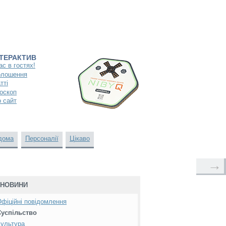
НТЕРАКТИВ
ас в гостях!
олошення
тті
оскоп
 сайт
дома
Персоналії
Цікаво
→
НОВИНИ
фіційні повідомлення
Суспільство
ультура