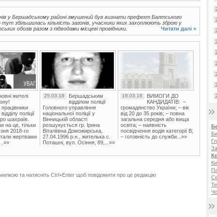
анів у Бершадському районі змушений був визнати префект Балтського
що тут збільшилась кількість загонів, учасники яких захоплюють зброю у
ьких обозів разом з підводами місцеві провідники.
Читати далі »
овні жителі
25.03.18
Бершадським
18.03.18
ВИМОГИ ДО
ону!
відділом поліції
КАНДИДАТІВ: –
 працівники
Головного управління
громадянство України; – вік
ідділу поліції
національної поліції у
від 20 до 35 років; – повна
ро шахраїв.
Вінницькій області
загальна середня або вища
и на це, тільки
розшукується гр. Ірина
освіта; – наявність
Б
зня 2018-го
Віталіївна Доможирська,
посвідчення водія категорії В;
Би
стали жертвами
27.04.1996 р.н., жителька с.
– готовність до служби...»»
Гл
..»»
Поташні, вул. Осіння, 89,...»»
За
К
Ки
Па
милкою та натисніть Ctrl+Enter щоб повідомити про це редакцію
С
Те
Чо