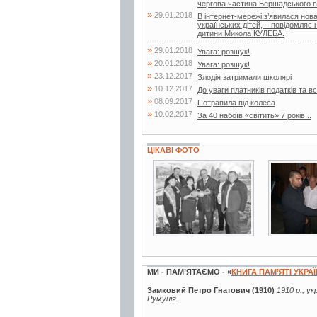
чергова частина Бершадського від
»
29.01.2018
В інтернет-мережі з’явилася нов
українських дітей, – повідомляє
дитини Микола КУЛЕБА.
»
29.01.2018
Увага: розшук!
»
20.01.2018
Увага: розшук!
»
23.12.2017
Злодія затримали школярі
»
10.12.2017
До уваги платників податків та
»
08.09.2017
Потрапила під колеса
»
10.02.2017
За 40 набоїв «світить» 7 років...
ЦІКАВІ ФОТО
2 фото
3 фото
МИ - ПАМ’ЯТАЄМО - «
КНИГА ПАМ’ЯТІ УКРА
Замковий Петро Гнатович (1910)
1910 р., ук
Румунія.