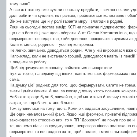
тому вина?
А все ж і техніку вже зуміли непогану придбати, і землю почали уд
далі робити чи купляти, як і раніше, приймаються колективно і обов
Він же виступає ще й у ролі гаранта миру і злагоди в родині.
Якби на сьогодні постав вибір: КСП чи приватне підприємство, фе
що не в його віці вже щось обирати. А от Олена Костянтинівна, що 
фермерське господарство, якби довелося працювати з чужими люд
Коли ж сім’єю, родиною – усе під контролем.
Не легко, звичайно, доводиться родині. Але у ній виробилася вже св
Наприклад, коли не вистачало грошей, доводилося навіть із пенсій 
з людьми за роботу.
Щоб підтримувати економіку, займаються свинарством.
Бухгалтерію, на відміну від інших, навіть менших фермерських гос
сама.
На думку цієї родини: для того, щоб фермерувати, багато не треба
знати і уміти бачити. А ще, за кожну ділянку хтось повинен конкретн
Набагато краще було б, звичайно, щоб мати хоча б тисячу гектарів 
затрат, як і проблем, стане більше.
Тож зупинилися на тому, що є. Коли рік видався засушливим, навіт
Ще один немаловажний факт. Якщо інші фермери, приватні підприєм
законодавство стосовно них, то у ПП "Добробут" не почув про це ні
те, що нема пільг на кредитування, непрозора цінова політика на е
фермерство, то вся родина за те, щоб і великі, і малі сільгоспфор