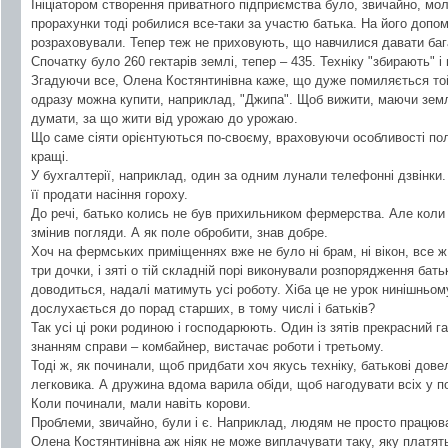
Ініціатором створення приватного підприємства було, звичайно, мол
прорахунки тоді робилися все-таки за участю батька. На його допомо
розраховували. Тепер теж не приховують, що навчилися давати баг
Спочатку було 260 гектарів землі, тепер – 435. Техніку "збирають" і 
Згадуючи все, Олена Костянтинівна каже, що дуже помиляється той
одразу можна купити, наприклад, "Джипа". Щоб вижити, маючи землю
думати, за що жити від урожаю до урожаю.
Що саме сіяти орієнтуються по-своєму, враховуючи особливості пол
кращі.
У бухгалтерії, наприклад, один за одним лунали телефонні дзвінки.
її продати насіння гороху.
До речі, батько колись не був прихильником фермерства. Але коли
змінив погляди. А як поле обробити, знав добре.
Хоч на фермських приміщеннях вже не було ні брам, ні вікон, все ж з
три дочки, і зяті о тій складній порі виконували розпорядження бать
доводиться, надалі матимуть усі роботу. Хіба це не урок нинішньом
дослухається до порад старших, в тому числі і батьків?
Так усі ці роки родиною і господарюють. Один із зятів прекрасний г
знанням справи – комбайнер, вистачає роботи і третьому.
Тоді ж, як починали, щоб придбати хоч якусь техніку, батькові дов
легковика. А дружина вдома варила обіди, щоб нагодувати всіх у по
Коли починали, мали навіть корови.
Проблеми, звичайно, були і є. Наприклад, людям не просто працюват
Олена Костянтинівна аж ніяк не може виплачувати таку, яку платять н