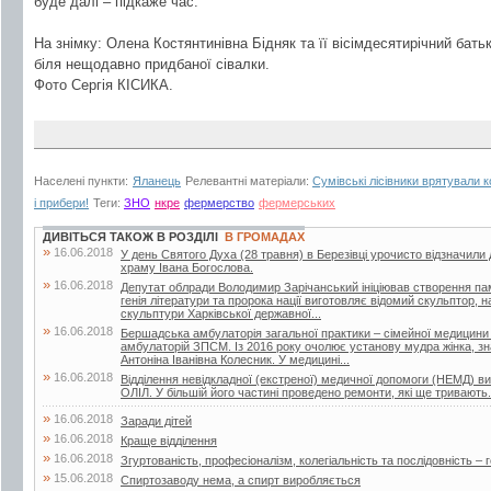
буде далі – підкаже час.
На знімку: Олена Костянтинівна Бідняк та її вісімдесятирічний ба
біля нещодавно придбаної сівалки.
Фото Сергія КІСИКА.
Населені пункти:
Яланець
Релевантні матеріали:
Сумівські лісівники врятували 
і прибери!
Теги:
ЗНО
нкре
фермерство
фермерських
ДИВІТЬСЯ ТАКОЖ В РОЗДІЛІ
В ГРОМАДАХ
»
16.06.2018
У день Святого Духа (28 травня) в Березівці урочисто відзначили
храму Івана Богослова.
»
16.06.2018
Депутат облради Володимир Зарічанський ініціював створення пам’я
генія літератури та пророка нації виготовляє відомий скульптор,
скульптури Харківської державної...
»
16.06.2018
Бершадська амбулаторія загальної практики – сімейної медицини
амбулаторій ЗПСМ. Із 2016 року очолює установу мудра жінка, зна
Антоніна Іванівна Колесник. У медицині...
»
16.06.2018
Відділення невідкладної (екстреної) медичної допомоги (НЕМД) 
ОЛІЛ. У більшій його частині проведено ремонти, які ще тривають.
»
16.06.2018
Заради дітей
»
16.06.2018
Краще відділення
»
16.06.2018
Згуртованість, професіоналізм, колегіальність та послідовність – г
»
15.06.2018
Спиртозаводу нема, а спирт виробляється