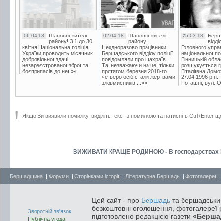
06.04.18
Шановні жителі
02.04.18
Шановні жителі
25.03.18
Берш
району! З 1 до 30
району!
відді
квітня Національна поліція
Неодноразово працівники
Головного упра
України проводить місячник
Бершадського відділу поліції
національної пол
добровільної здачі
повідомляли про шахраїв.
Вінницькій обла
незареєстрованої зброї та
Та, незважаючи на це, тільки
розшукується гр
боєприпасів до неї.»»
протягом березня 2018-го
Віталіївна Домо
четверо осіб стали жертвами
27.04.1996 р.н.,
зловмисників....»»
Поташні, вул. Ос
Якщо Ви виявили помилку, виділіть текст з помилкою та натисніть Ctrl+Enter щ
ВИЖИВАТИ КРАЩЕ РОДИНОЮ - В господарствах і г
Бершадщина
|
Форуми
|
Сторінками історії
|
Літературна Бершадь
|
Фотогалереї
Цей сайт - про
Бершадь
та бершадський
безкоштовні оголошення, фотогалереї р
Зворотній зв'язок
підготовлено редакцією газети
«Берша
Публічна угода