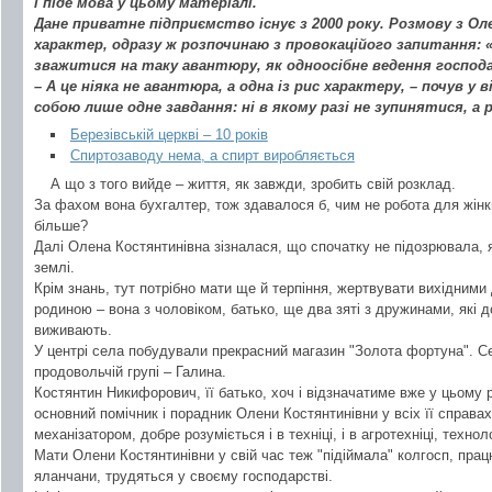
і піде мова у цьому матеріалі.
Дане приватне підприємство існує з 2000 року. Розмову з О
характер, одразу ж розпочинаю з провокаційого запитання: «
зважитися на таку авантюру, як одноосібне ведення господ
– А це ніяка не авантюра, а одна із рис характеру, – почув у 
собою лише одне завдання: ні в якому разі не зупинятися, а 
Березівській церкві – 10 років
Спиртозаводу нема, а спирт виробляється
А що з того вийде – життя, як завжди, зробить свій розклад.
За фахом вона бухгалтер, тож здавалося б, чим не робота для жінк
більше?
Далі Олена Костянтинівна зізналася, що спочатку не підозрювала, 
землі.
Крім знань, тут потрібно мати ще й терпіння, жертвувати вихідним
родиною – вона з чоловіком, батько, ще два зяті з дружинами, які д
виживають.
У центрі села побудували прекрасний магазин "Золота фортуна". Се
продовольчій групі – Галина.
Костянтин Никифорович, її батько, хоч і відзначатиме вже у цьому ро
основний помічник і порадник Олени Костянтинівни у всіх її справ
механізатором, добре розуміється і в техніці, і в агротехніці, технол
Мати Олени Костянтинівни у свій час теж "підіймала" колгосп, працю
яланчани, трудяться у своєму господарстві.