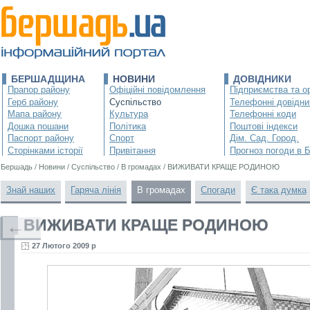
БЕРШАДЩИНА
НОВИНИ
ДОВІДНИКИ
Прапор району
Офіційні повідомлення
Підприємства та ор
Герб району
Суспільство
Телефонні довідни
Мапа району
Культура
Телефонні коди
Дошка пошани
Політика
Поштові індекси
Паспорт району
Спорт
Дім. Сад. Город.
Сторінками історії
Привітання
Прогноз погоди в 
Бершадь
/
Новини
/
Суспільство
/
В громадах
/
ВИЖИВАТИ КРАЩЕ РОДИНОЮ
Знай наших
Гаряча лінія
В громадах
Спогади
Є така думка
ВИЖИВАТИ КРАЩЕ РОДИНОЮ
←
27 Лютого 2009 р