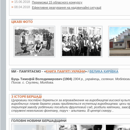
»
15.06.2018
Переможці 15 обласного конкурсу
»
08.04.2018
Ефективне реагування на надзвичайні ситуації
ЦІКАВІ ФОТО
2 фото
2 фото
6 фото
МИ - ПАМ’ЯТАЄМО - «
КНИГА ПАМ’ЯТІ УКРАЇНИ
» /
ВЕЛИКА КИРІЇВКА
Буць Тимофій Володимирович (1904)
1904 р., українець, селянин. Мобілізо
Похов. с. Скуляни, Молдова.
З ІСТОРІЇ БЕРШАДІ
Цукровики постійно борються за впровадження на виробництві високої куль
виробничих планів багато уваги приділяється естетиці виробництва: цехи про
території заводу робітники посадили фруктовий сад, розбили квітники, заа
струмені невеликого фонтану, поруч - альтанки. В центрі скверу...
ГОЛОВНІ НОВИНИ БЕРШАДЩИНИ