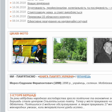
»
16.06.2018
Краще відділення
»
16.06.2018
Згуртованість, професіоналізм, колегіальність та послідовність – г
»
15.06.2018
Спиртозаводу нема, а спирт виробляється
»
15.06.2018
Переможці 15 обласного конкурсу
»
08.04.2018
Ефективне реагування на надзвичайні ситуації
ЦІКАВІ ФОТО
3 фото
7 фото
4 фото
МИ - ПАМ’ЯТАЄМО - «
КНИГА ПАМ’ЯТІ УКРАЇНИ
» /
ЯЛАНЕЦЬ
Мороз Євдоким Ферапонтович (1898)
1898 р., українець, селянин. Мобілізов
З ІСТОРІЇ БЕРШАДІ
За роки відбудови народного господарства зросло політичне та економічне зна
Бершадь стала центром Ольгопільського повіту. Тепер у місті працювало чот
бібліотека. Поліпшилося й медичне обслуговування: в лікарні працювали 17 ме
міжнародних умовах, коли імперіалістичні уряди всіляко...