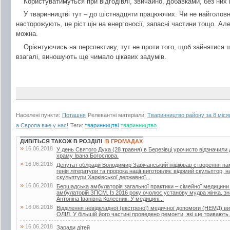
Користуватимуться при відгодівлі, звичайно, добавками, без них 
У тваринництві тут – до шістнадцяти працюючих. Чи не найголовні
насторожують, це ріст цін на енергоносії, запасні частини тощо. Ал
можна.
Орієнтуючись на перспективу, тут не проти того, щоб зайнятися 
взагалі, виношують ще чимало цікавих задумів.
Населені пункти:
Поташня
Релевантні матеріали:
Тваринництво району за 8 міся
а Європа вже у нас!
Теги:
тваринництві
тваринництво
ДИВІТЬСЯ ТАКОЖ В РОЗДІЛІ
В ГРОМАДАХ
»
16.06.2018
У день Святого Духа (28 травня) в Березівці урочисто відзначили
храму Івана Богослова.
»
16.06.2018
Депутат облради Володимир Зарічанський ініціював створення пам’я
генія літератури та пророка нації виготовляє відомий скульптор,
скульптури Харківської державної...
»
16.06.2018
Бершадська амбулаторія загальної практики – сімейної медицини
амбулаторій ЗПСМ. Із 2016 року очолює установу мудра жінка, зна
Антоніна Іванівна Колесник. У медицині...
»
16.06.2018
Відділення невідкладної (екстреної) медичної допомоги (НЕМД) 
ОЛІЛ. У більшій його частині проведено ремонти, які ще тривають.
»
16.06.2018
Заради дітей