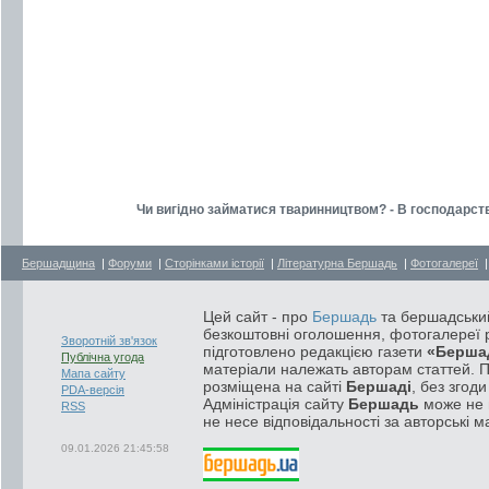
Чи вигідно займатися тваринництвом? - В господарст
Бершадщина
|
Форуми
|
Сторінками історії
|
Літературна Бершадь
|
Фотогалереї
Цей сайт - про
Бершадь
та бершадський
безкоштовні оголошення, фотогалереї р
Зворотній зв'язок
підготовлено редакцією газети
«Берша
Публічна угода
матеріали належать авторам статтей. 
Мапа сайту
розміщена на сайті
Бершаді
, без згод
PDA-версія
Адміністрація сайту
Бершадь
може не п
RSS
не несе відповідальності за авторські м
09.01.2026 21:45:58