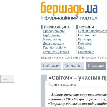
БЕРШАДЩИНА
НОВИНИ
Прапор району
Офіційні повідомле
Герб району
Суспільство
Мапа району
Культура
Дошка пошани
Політика
Паспорт району
Спорт
Сторінками історії
Привітання
Бершадь
/
Новини
/
Суспільство
/
В громадах
/
«Світо
Знай наших
Гаряча лінія
В громадах
«Світоч» – учасник п
←
1 Квітня 2012, 20:59
Влітку минулого року розпочалас
розвитку ООН «Місцевий розвиток, 
підтримку сільських громад у вирі