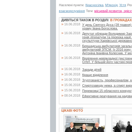
Населені пункти:
Красносілка
,
М'якохід
,
Устя
Ре
взаєморозуміння
Теги:
місцевий розвиток, оріє
ДИВІТЬСЯ ТАКОЖ В РОЗДІЛІ
В ГРОМАДАХ
»
16.06.2018
У день Святого Духа (28 травня)
храму Івана Богослова.
»
16.06.2018
Депутат облради Володимир Заріча
генія літератури та пророка нац
скульптури Харківської державної
»
16.06.2018
Бершадська амбулаторія загальн
амбулаторій ЗПСМ. Із 2016 року 
Антоніна Іванівна Колесник. У мед
»
16.06.2018
Відділення невідкладної (екстр
ОЛІЛ. У більшій його частині про
»
16.06.2018
Заради дітей
»
16.06.2018
Краще відділення
»
16.06.2018
Згуртованість, професіоналізм, ко
»
15.06.2018
Спиртозаводу нема, а спирт вир
»
15.06.2018
Переможці 15 обласного конкурс
»
08.04.2018
Ефективне реагування на надзвич
ЦІКАВІ ФОТО
3 фото
2 фото