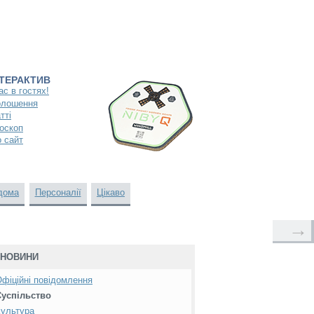
НТЕРАКТИВ
ас в гостях!
олошення
тті
оскоп
 сайт
дома
Персоналії
Цікаво
→
НОВИНИ
фіційні повідомлення
Суспільство
ультура