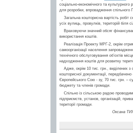
соціально-економічного та культурного 
для розробки, впровадження спільного П
Загальна кошторисна вартість робіт с
усіх вулиць, провулків, територій біля с
Враховуючи значний обсяг фінансуван
використання коштів.
Реалізація Проекту МРГ-2, окрім отри
самоорганізації населення запровадженн
технічного обслуговування об’єктів міс
надходження коштів для розвитку терит
Адже, окрім 10 тис. грн., виділених 
кошторисної документації, передбачено о
Європейського Сою - зу, 70 тис. грн. – с
бюджету та членів громади.
Спільно із сільською радою проводим
підприємств, установ, організацій, прив
території громади.
Оксана ТИХ