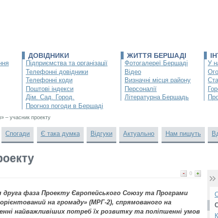
ДОВІДНИКИ
ЖИТТЯ БЕРШАДІ
І
ння
Підприємства та організації
Фотогалереї Бершаді
У н
Телефонні довідники
Відео
Ог
Телефонні коди
Визначні місця району
Ста
Поштові індекси
Персоналії
Гор
Дім. Сад. Город.
Літературна Бершадь
Про
Прогноз погоди в Бершаді
ч» – учасник проекту
Спогади
Є така думка
Відгуки
Актуально
Нам пишуть
В
роекту
0
я друга фаза Проекту Європейського Союзу та Програми
О
орієнтований на громаду» (МРГ-2), спрямованого на
шенні найважливіших потреб їх розвитку та поліпшенні умов
К