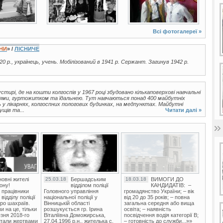
Всі фотогалереї »
ЇНИ
» /
ЛІСНИЧЕ
20 р., українець, учень. Мобілізований в 1941 р. Сержант. Загинув 1942 р.
тирі, де на кошти колгоспів у 1967 році збудовано кількаповерхові навчальні
ями, гуртожитком та їдальнею. Тут навчаються понад 400 майбутніх
у лікарнях, колгоспних пологових будинках, на медпунктах. Майбутні
ущів та...
Читати далі »
овні жителі
25.03.18
Бершадським
18.03.18
ВИМОГИ ДО
ону!
відділом поліції
КАНДИДАТІВ: –
 працівники
Головного управління
громадянство України; – вік
ідділу поліції
національної поліції у
від 20 до 35 років; – повна
ро шахраїв.
Вінницькій області
загальна середня або вища
и на це, тільки
розшукується гр. Ірина
освіта; – наявність
зня 2018-го
Віталіївна Доможирська,
посвідчення водія категорії В;
стали жертвами
27.04.1996 р.н., жителька с.
– готовність до служби...»»