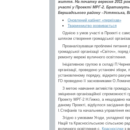
життя. На початку вересня 2011 рок
участі у Проекті МРГ-2. Братимуть
Бершадського району –Устянська, Ві
Оновлений кабінет «переїхав»
Тваринництво розвивається
Однією з умов участі в Проекті є само
шляхом створення громадської організаці
Проаналізувавши проблемні питання р
громадської організації «Світоч», поря
ремонту мережі вуличного освітлення.
Ініціативною групою в складі П.Черне
організації, проведено установчі збори, 
установленому порядку, відкрито рахунк
ГО проведено її засновниками О.Ломач
З метою навчання активістів громадськ
зміцнення організаційної спроможності 
Проекту МРГ-2 Н.Гижко, а нещодавно на 
даному Проекті, відбулося засідання ф
І.Стефанів та начальника управління е
Згідно з умовами Угоди, укладеної пр
Націй та Красносільською сільською ра
вуличного освітлення с.
Красносілки
з в