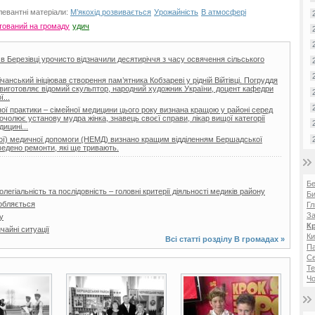
левантні матеріали:
М’якохід розвивається
Урожайність
В атмосфері
нтований на громаду
удич
 в Березівці урочисто відзначили десятиріччя з часу освячення сільського
нський ініціював створення пам’ятника Кобзареві у рідній Війтівці. Погруддя
ії виготовляє відомий скульптор, народний художник України, доцент кафедри
...
ої практики – сімейної медицини цього року визнана кращою у районі серед
очолює установу мудра жінка, знавець своєї справи, лікар вищої категорії
ицині...
еної) медичної допомоги (НЕМД) визнано кращим відділенням Бершадської
ведено ремонти, які ще тривають.
Б
легіальність та послідовність – головні критерії діяльності медиків району
Би
обляється
Гл
За
у
К
айні ситуації
Ки
Всі статті розділу
В громадах
»
Па
С
Те
Чо
2 фото
10 фото