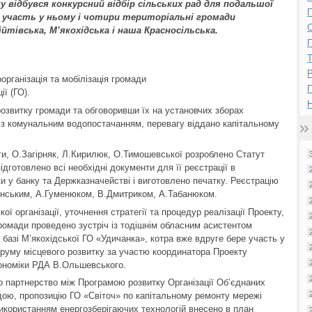
у відбувся конкурсний відбір сільських рад для подальшої
П
 участь у ньому і чотири територіальні громади
йтівська, М’якохідська і наша Красносільська.
П
Р
організація та мобілізація громади
ї (ГО).
Н
озвитку громади та обговоривши їх на установчих зборах
д із комунальним водопостачанням, перевагу віддано капітальному
ги, О.Загірняк, Л.Кирилюк, О.Тимошевської розроблено Статут
підготовлено всі необхідні документи для її реєстрації в
и у банку та Держказначействі і виготовлено печатку. Реєстрацію
енським, А.Гуменюком, В.Дмитриком, А.Табанюком.
ої організації, уточнення стратегії та процедур реалізації Проекту,
громади проведено зустріч із тодішнім обласним асистентом
базі М’якохідської ГО «Удичанка», котра вже вдруге бере участь у
оруму місцевого розвитку за участю координатора Проекту
кономіки РДА В.Ольшевського.
о партнерство між Програмою розвитку Організації Об’єднаних
дою, пропозицію ГО «Світоч» по капітальному ремонту мережі
икористанням енергозберігаючих технологій внесено в план