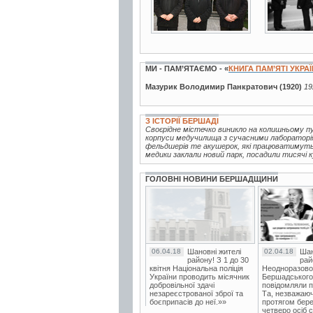
МИ - ПАМ’ЯТАЄМО - «
КНИГА ПАМ’ЯТІ УКРА
Мазурик Володимир Панкратович (1920)
19
З ІСТОРІЇ БЕРШАДІ
Своєрідне містечко виникло на колишньому пус
корпуси медучилища з сучасними лабораторі
фельдшерів те акушерок, які працюватимуть 
медики заклали новий парк, посадили тисячі к
ГОЛОВНІ НОВИНИ БЕРШАДЩИНИ
06.04.18
Шановні жителі
02.04.18
Шан
району! З 1 до 30
рай
квітня Національна поліція
Неодноразово
України проводить місячник
Бершадського в
добровільної здачі
повідомляли п
незареєстрованої зброї та
Та, незважаюч
боєприпасів до неї.»»
протягом бере
четверо осіб 