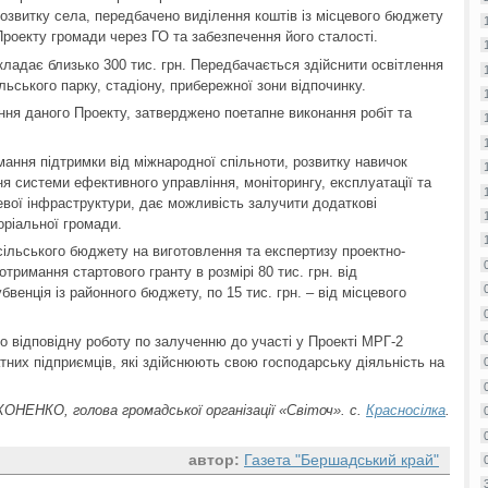
розвитку села, передбачено виділення коштів із місцевого бюджету
роекту громади через ГО та забезпечення його сталості.
кладає близько 300 тис. грн. Передбачається здійснити освітлення
ільського парку, стадіону, прибережної зони відпочинку.
ня даного Проекту, затверджено поетапне виконання робіт та
мання підтримки від міжнародної спільноти, розвитку навичок
я системи ефективного управління, моніторингу, експлуатації та
цевої інфраструктури, дає можливість залучити додаткові
оріальної громади.
з сільського бюджету на виготовлення та експертизу проектно-
тримання стартового гранту в розмірі 80 тис. грн. від
убвенція із районного бюджету, по 15 тис. грн. – від місцевого
о відповідну роботу по залученню до участі у Проекті МРГ-2
атних підприємців, які здійснюють свою господарську діяльність на
ОНЕНКО, голова громадської організації «Світоч». с.
Красносілка
.
автор:
Газета "Бершадський край"