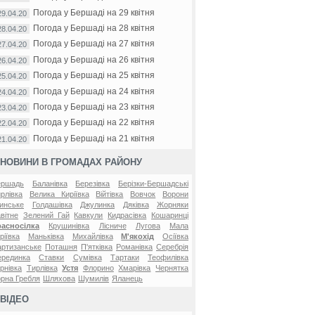
Погода у Бершаді на 29 квітня
29.04.20
Погода у Бершаді на 28 квітня
28.04.20
Погода у Бершаді на 27 квітня
27.04.20
Погода у Бершаді на 26 квітня
26.04.20
Погода у Бершаді на 25 квітня
25.04.20
Погода у Бершаді на 24 квітня
24.04.20
Погода у Бершаді на 23 квітня
23.04.20
Погода у Бершаді на 22 квітня
22.04.20
Погода у Бершаді на 21 квітня
21.04.20
НОВИНИ В ГРОМАДАХ РАЙОНУ
ершадь
Баланівка
Березівка
Берізки-Бершадські
рлівка
Велика Киріївка
Війтівка
Вовчок
Ворони
инське
Голдашівка
Джулинка
Дяківка
Жорняки
вітне
Зелений Гай
Кавкули
Кидрасівка
Кошаринці
расносілка
Крушинівка
Лісниче
Лугова
Мала
ріївка
Маньківка
Михайлівка
М'якохід
Осіївка
ртизанське
Поташня
П'ятківка
Романівка
Серебрія
ерединка
Ставки
Сумівка
Тартаки
Теофилівка
рнівка
Тирлівка
Устя
Флорино
Хмарівка
Чернятка
рна Гребля
Шляхова
Шумилів
Яланець
ВІДЕО