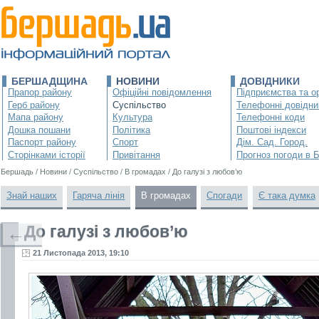
БЕРШАДЩИНА
НОВИНИ
ДОВІДНИКИ
Прапор району
Офіційні повідомлення
Підприємства та ор
Герб району
Суспільство
Телефонні довідни
Мапа району
Культура
Телефонні коди
Дошка пошани
Політика
Поштові індекси
Паспорт району
Спорт
Дім. Сад. Город.
Сторінками історії
Привітання
Прогноз погоди в 
Бершадь
/
Новини
/
Суспільство
/
В громадах
/
До галузі з любов’ю
Знай наших
Гаряча лінія
В громадах
Спогади
Є така думка
До галузі з любов’ю
←
21 Листопада 2013, 19:10