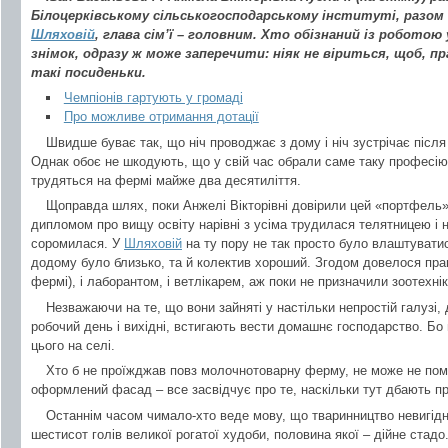
Білоцерківському сільськогосподарському інституті, разом
Шляховій
, глава сім’ї – головним. Хто обізнаний із робото
знімок, одразу ж може заперечити: ніяк не віриться, щоб, пра
такі посиденьки.
Чемпіонів гартують у громаді
Про можливе отримання дотації
Швидше буває так, що ніч проводжає з дому і ніч зустрічає після
Однак обоє не шкодують, що у свій час обрали саме таку професію
трудяться на фермі майже два десятиліття.
Щоправда шлях, поки Анжелі Вікторівні довірили цей «портфель»
дипломом про вищу освіту нарівні з усіма трудилася телятницею і ні
соромилася. У
Шляховій
на ту пору не так просто було влаштуватис
додому було близько, та й колектив хороший. Згодом довелося прац
фермі), і лаборантом, і ветлікарем, аж поки не призначили зоотехні
Незважаючи на те, що вони зайняті у настільки непростій галузі
робочий день і вихідні, встигають вести домашнє господарство. Бо
цього на селі.
Хто б не проїжджав повз молочнотоварну ферму, не може не поміти
оформлений фасад – все засвідчує про те, наскільки тут дбають пр
Останнім часом чимало-хто веде мову, що тваринництво невигід
шестисот голів великої рогатої худоби, половина якої – дійне стадо