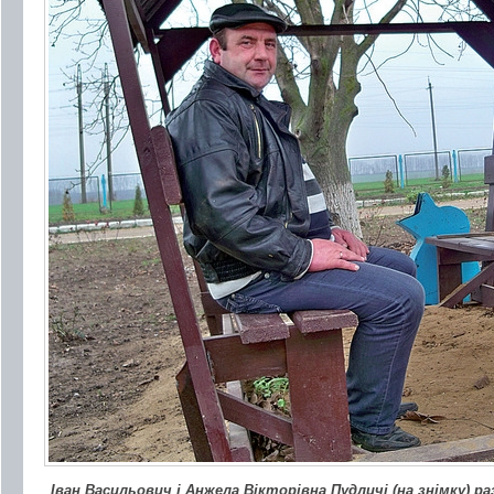
Іван Васильович і Анжела Вікторівна Пудличі (на знімку) р