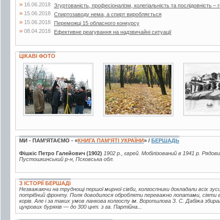
»
16.06.2018
Згуртованість, професіоналізм, колегіальність та послідовність – г
»
15.06.2018
Спиртозаводу нема, а спирт виробляється
»
15.06.2018
Переможці 15 обласного конкурсу
»
08.04.2018
Ефективне реагування на надзвичайні ситуації
ЦІКАВІ ФОТО
7 фото
9 фото
3 фото
МИ - ПАМ’ЯТАЄМО - «
КНИГА ПАМ’ЯТІ УКРАЇНИ
» /
БЕРШАДЬ
Фішкіс Петро Галейович (1902)
1902 р., єврей. Мобілізований в 1941 р. Рядов
Пустошкинський р-н, Псковська обл.
З ІСТОРІЇ БЕРШАДІ
Незважаючи на труднощі першої мирної сівби, колгоспники докладали всіх зу
потрібний фронту. Поля доводилося обробляти переважно лопатами, сіяти 
корів. Але і за таких умов ланкова колгоспу ім. Воропшлова З. С. Дабіжа збир
цукрових буряків — до 300 цнт. з га. Партійна...