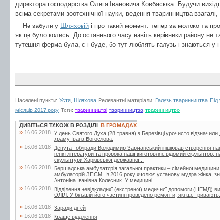
директора господарства Олега Івановича Ковбасюка. Будучи вихідце
всіма секретами зоотехнічної науки, ведення тваринництва взагалі, 
Не забули у
Шляховій
і про такий момент: тепер за молоко та про
як це було колись. До останнього часу навіть керівники району не т
тутешня ферма була, є і буде, бо тут люблять галузь і знаються у н
Населені пункти:
Устя
,
Шляхова
Релевантні матеріали:
Галузь тваринництва
Під
місяців 2017 року
Теги:
тваринництві
тваринництва
тваринництво
ДИВІТЬСЯ ТАКОЖ В РОЗДІЛІ
В ГРОМАДАХ
»
16.06.2018
У день Святого Духа (28 травня) в Березівці урочисто відзначили
храму Івана Богослова.
»
16.06.2018
Депутат облради Володимир Зарічанський ініціював створення пам’я
генія літератури та пророка нації виготовляє відомий скульптор,
скульптури Харківської державної...
»
16.06.2018
Бершадська амбулаторія загальної практики – сімейної медицини
амбулаторій ЗПСМ. Із 2016 року очолює установу мудра жінка, зна
Антоніна Іванівна Колесник. У медицині...
»
16.06.2018
Відділення невідкладної (екстреної) медичної допомоги (НЕМД) 
ОЛІЛ. У більшій його частині проведено ремонти, які ще тривають.
»
16.06.2018
Заради дітей
»
16.06.2018
Краще відділення