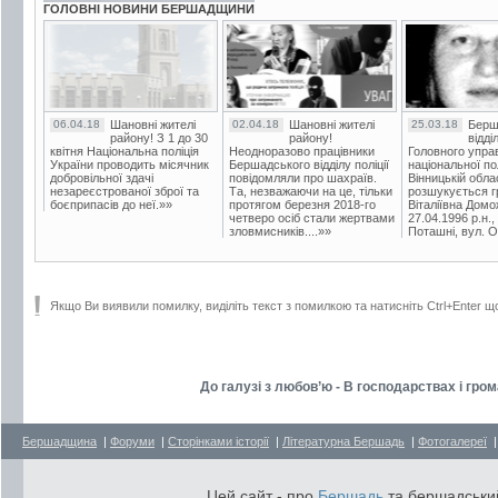
ГОЛОВНІ НОВИНИ БЕРШАДЩИНИ
06.04.18
Шановні жителі
02.04.18
Шановні жителі
25.03.18
Берш
району! З 1 до 30
району!
відді
квітня Національна поліція
Неодноразово працівники
Головного упра
України проводить місячник
Бершадського відділу поліції
національної пол
добровільної здачі
повідомляли про шахраїв.
Вінницькій обла
незареєстрованої зброї та
Та, незважаючи на це, тільки
розшукується гр
боєприпасів до неї.»»
протягом березня 2018-го
Віталіївна Домо
четверо осіб стали жертвами
27.04.1996 р.н.,
зловмисників....»»
Поташні, вул. Ос
Якщо Ви виявили помилку, виділіть текст з помилкою та натисніть Ctrl+Enter щ
До галузі з любов’ю - В господарствах і гр
Бершадщина
|
Форуми
|
Сторінками історії
|
Літературна Бершадь
|
Фотогалереї
Цей сайт - про
Бершадь
та бершадський