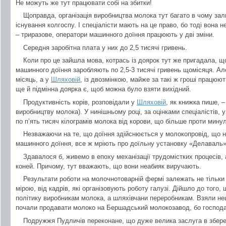
Не можуть же тут працювати собі на збитки!
Щоправда, організація виробництва молока тут багато в чому за
існування колгоспу. І спеціалісти мають на це право, бо тоді вона
– триразове, оператори машинного доїння працюють у дві зміни.
Середня заробітна плата у них до 2,5 тисячі гривень.
Коли про це зайшла мова, котрась із доярок тут же пригадала, 
машинного доїння заробляють по 2,5-3 тисячі гривень щомісяця. Ал
місяць, а у
Шляховій
, із двозмінкою, майже за такі ж гроші працюют
ще й підмінна доярка є, щоб можна було взяти вихідний.
Продуктивність корів, розповідали у
Шляховій
, як книжка пише, 
виробництву молока). У нинішньому році, за оцінками спеціалістів, 
по п’ять тисяч кілограмів молока від корови, що більше проти минул
Незважаючи на те, що доїння здійснюється у молокопровід, що 
машинного доїння, все ж мріють про доїльну установку «Делаваль»
Здавалося б, живемо в епоху механізації трудомістких процесів,
коней. Причому, тут вважають, що вони неабияк виручають.
Результати роботи на молочнотоварній фермі залежать не тільки 
мірою, від кадрів, які організовують роботу галузі. Дійшло до того
політику виробникам молока, а шляхівчани переробникам. Взяли не
почали продавати молоко на Бершадський молокозавод, бо господар
Подружжя Пудличів переконане, що дуже велика заслуга в збере