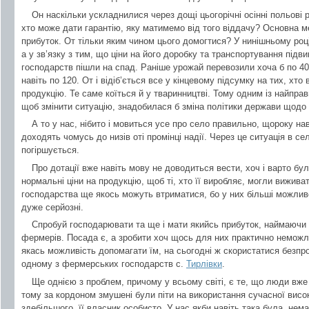
Он наскільки ускладнилися через дощі цьогорічні осінні польові 
хто може дати гарантію, яку матимемо від того віддачу? Основна м
прибуток. От тільки яким чином цього домогтися? У нинішньому році
а у зв’язку з тим, що ціни на його доробку та транспортування пі
господарств пішли на спад. Раніше урожай перевозили хоча б по 40
навіть по 120. От і відіб’ється все у кінцевому підсумку на тих, хт
продукцію. Те саме коїться й у тваринництві. Тому одним із найпра
щоб змінити ситуацію, знадобилася б зміна політики держави щодо
А то у нас, нібито і мовиться усе про село правильно, щороку на
доходять чомусь до низів оті промінці надії. Через це ситуація в се
погіршується.
Про дотації вже навіть мову не доводиться вести, хоч і варто бу
нормальні ціни на продукцію, щоб ті, хто її виробляє, могли вижива
господарства ще якось можуть втриматися, бо у них більші можлив
дуже серйозні.
Спробуй господарювати та ще і мати якийсь прибуток, наймаючи т
фермерів. Посада є, а зробити хоч щось для них практично неможл
якась можливість допомагати їм, на сьогодні ж скористатися безп
одному з фермерських господарств с.
Тирлівки
.
Ще однією з проблем, причому у всьому світі, є те, що люди вже 
тому за кордоном змушені були піти на використання сучасної висок
здебільшого, її власник особисто. У нас якби навіть така була, нем