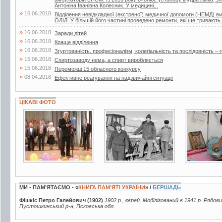
Антоніна Іванівна Колесник. У медицині...
»
16.06.2018
Відділення невідкладної (екстреної) медичної допомоги (НЕМД) 
ОЛІЛ. У більшій його частині проведено ремонти, які ще тривають.
»
16.06.2018
Заради дітей
»
16.06.2018
Краще відділення
»
16.06.2018
Згуртованість, професіоналізм, колегіальність та послідовність – г
»
15.06.2018
Спиртозаводу нема, а спирт виробляється
»
15.06.2018
Переможці 15 обласного конкурсу
»
08.04.2018
Ефективне реагування на надзвичайні ситуації
ЦІКАВІ ФОТО
3 фото
2 фото
8 фото
МИ - ПАМ’ЯТАЄМО - «
КНИГА ПАМ’ЯТІ УКРАЇНИ
» /
БЕРШАДЬ
Фішкіс Петро Галейович (1902)
1902 р., єврей. Мобілізований в 1941 р. Рядов
Пустошкинський р-н, Псковська обл.