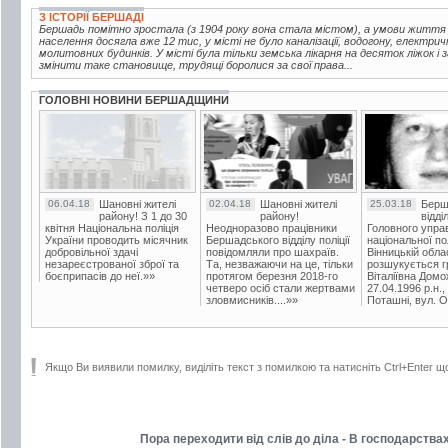
З ІСТОРІЇ БЕРШАДІ
Бершадь помітно зростала (з 1904 року вона стала містом), а умови життя
населення досягла вже 12 тис, у місті не було каналізації, водогону, електрич
молитовних будинків. У місті була тільки земська лікарня на десяток ліжок і
змінити таке становище, трудящі боролися за свої права...
ГОЛОВНІ НОВИНИ БЕРШАДЩИНИ
06.04.18
Шановні жителі
02.04.18
Шановні жителі
25.03.18
Берш
району! З 1 до 30
району!
відді
квітня Національна поліція
Неодноразово працівники
Головного упра
України проводить місячник
Бершадського відділу поліції
національної пол
добровільної здачі
повідомляли про шахраїв.
Вінницькій обла
незареєстрованої зброї та
Та, незважаючи на це, тільки
розшукується гр
боєприпасів до неї.»»
протягом березня 2018-го
Віталіївна Домо
четверо осіб стали жертвами
27.04.1996 р.н.,
зловмисників....»»
Поташні, вул. Ос
Якщо Ви виявили помилку, виділіть текст з помилкою та натисніть Ctrl+Enter щ
Пора переходити від слів до діла - В господарства