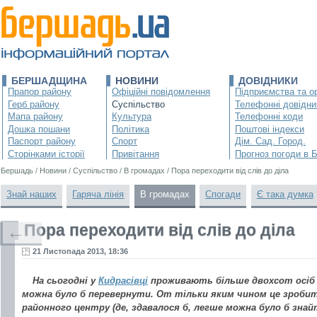
БЕРШАДЩИНА
НОВИНИ
ДОВІДНИКИ
Прапор району
Офіційні повідомлення
Підприємства та ор
Герб району
Суспільство
Телефонні довідни
Мапа району
Культура
Телефонні коди
Дошка пошани
Політика
Поштові індекси
Паспорт району
Спорт
Дім. Сад. Город.
Сторінками історії
Привітання
Прогноз погоди в 
Бершадь
/
Новини
/
Суспільство
/
В громадах
/
Пора переходити від слів до діла
Знай наших
Гаряча лінія
В громадах
Спогади
Є така думка
Пора переходити від слів до діла
←
21 Листопада 2013, 18:36
На сьогодні у
Кидрасівці
проживають більше двохсот осіб п
можна було б перевернути. От тільки яким чином це зробити
районного центру (де, здавалося б, легше можна було б знай