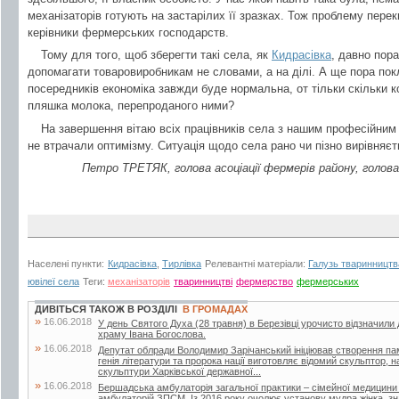
механізаторів готують на застарілих її зразках. Тож проблему пере
керівники фермерських господарств.
Тому для того, щоб зберегти такі села, як
Кидрасівка
, давно пора
допомагати товаровиробникам не словами, а на ділі. А ще пора пок
посередників економіка завжди буде нормальна, от тільки скільки 
пляшка молока, перепроданого ними?
На завершення вітаю всіх працівників села з нашим професійним
не втрачали оптимізму. Ситуація щодо села рано чи пізно вирівняєт
Петро ТРЕТЯК, голова асоціації фермерів району, голо
Населені пункти:
Кидрасівка
,
Тирлівка
Релевантні матеріали:
Галузь тваринництв
ювілеї села
Теги:
механізаторів
тваринництві
фермерство
фермерських
ДИВІТЬСЯ ТАКОЖ В РОЗДІЛІ
В ГРОМАДАХ
»
16.06.2018
У день Святого Духа (28 травня) в Березівці урочисто відзначили
храму Івана Богослова.
»
16.06.2018
Депутат облради Володимир Зарічанський ініціював створення пам’я
генія літератури та пророка нації виготовляє відомий скульптор,
скульптури Харківської державної...
»
16.06.2018
Бершадська амбулаторія загальної практики – сімейної медицини
амбулаторій ЗПСМ. Із 2016 року очолює установу мудра жінка, зна