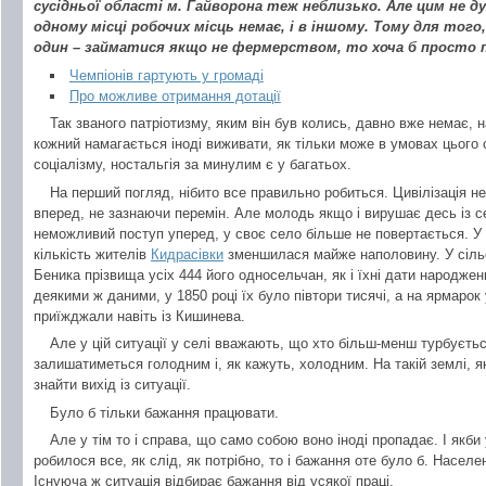
сусідньої області м. Гайворона теж неблизько. Але цим не ду
одному місці робочих місць немає, і в іншому. Тому для тог
один – займатися якщо не фермерством, то хоча б просто 
Чемпіонів гартують у громаді
Про можливе отримання дотації
Так званого патріотизму, яким він був колись, давно вже немає, 
кожний намагається іноді виживати, як тільки може в умовах цього 
соціалізму, ностальгія за минулим є у багатьох.
На перший погляд, нібито все правильно робиться. Цивілізація н
вперед, не зазнаючи перемін. Але молодь якщо і вирушає десь із с
неможливий поступ уперед, у своє село більше не повертається. У р
кількість жителів
Кидрасівки
зменшилася майже наполовину. У сільс
Беника прізвища усіх 444 його односельчан, як і їхні дати народженн
деякими ж даними, у 1850 році їх було півтори тисячі, а на ярмарок
приїжджали навіть із Кишинева.
Але у цій ситуації у селі вважають, що хто більш-менш турбуєтьс
залишатиметься голодним і, як кажуть, холодним. На такій землі, 
знайти вихід із ситуації.
Було б тільки бажання працювати.
Але у тім то і справа, що само собою воно іноді пропадає. І якб
робилося все, як слід, як потрібно, то і бажання оте було б. Насел
Існуюча ж ситуація відбирає бажання від усякої праці.