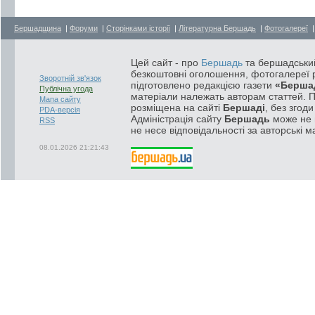
Бершадщина
|
Форуми
|
Сторінками історії
|
Літературна Бершадь
|
Фотогалереї
Цей сайт - про
Бершадь
та бершадський
безкоштовні оголошення, фотогалереї р
Зворотній зв'язок
підготовлено редакцією газети
«Берша
Публічна угода
матеріали належать авторам статтей. 
Мапа сайту
розміщена на сайті
Бершаді
, без згод
PDA-версія
Адміністрація сайту
Бершадь
може не п
RSS
не несе відповідальності за авторські м
08.01.2026 21:21:43