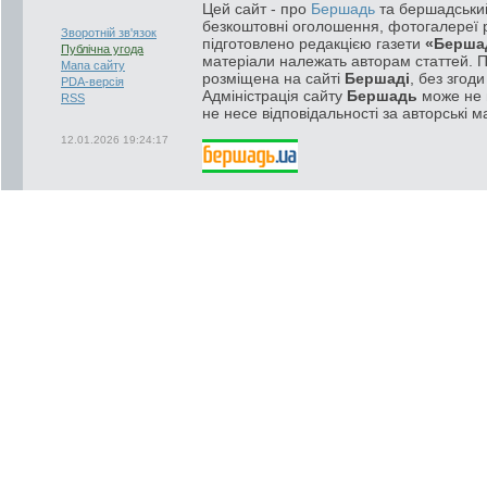
Цей сайт - про
Бершадь
та бершадський
безкоштовні оголошення, фотогалереї р
Зворотній зв'язок
підготовлено редакцією газети
«Берша
Публічна угода
матеріали належать авторам статтей. 
Мапа сайту
розміщена на сайті
Бершаді
, без згод
PDA-версія
Адміністрація сайту
Бершадь
може не п
RSS
не несе відповідальності за авторські м
12.01.2026 19:24:17