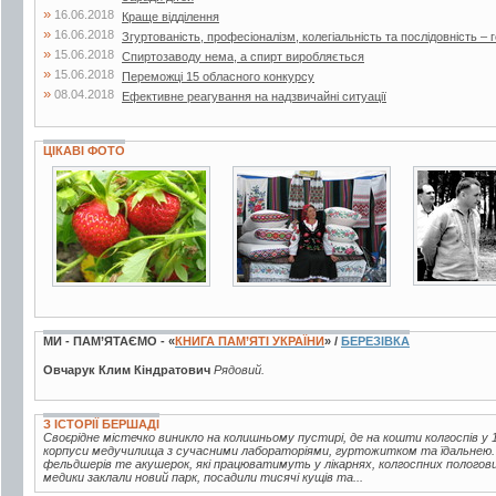
»
16.06.2018
Краще відділення
»
16.06.2018
Згуртованість, професіоналізм, колегіальність та послідовність – г
»
15.06.2018
Спиртозаводу нема, а спирт виробляється
»
15.06.2018
Переможці 15 обласного конкурсу
»
08.04.2018
Ефективне реагування на надзвичайні ситуації
ЦІКАВІ ФОТО
7 фото
14 фото
6 фото
МИ - ПАМ’ЯТАЄМО - «
КНИГА ПАМ’ЯТІ УКРАЇНИ
» /
БЕРЕЗІВКА
Овчарук Клим Кіндратович
Рядовий.
З ІСТОРІЇ БЕРШАДІ
Своєрідне містечко виникло на колишньому пустирі, де на кошти колгоспів у 1
корпуси медучилища з сучасними лабораторіями, гуртожитком та їдальнею.
фельдшерів те акушерок, які працюватимуть у лікарнях, колгоспних пологов
медики заклали новий парк, посадили тисячі кущів та...