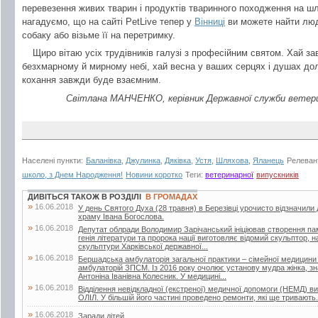
перевезення живих тварин і продуктів тваринного походження на 
нагадуємо, що на сайті PetLive тепер у
Вінниці
ви можете найти люд
собаку або візьме її на перетримку.
Щиро вітаю усіх трудівників галузі з професійним святом. Хай за
безхмарному й мирному небі, хай весна у ваших серцях і душах дол
кохання завжди буде взаємним.
Світлана МАНЧЕНКО, керівник Державної служби ветери
Населені пункти:
Баланівка
,
Джулинка
,
Дяківка
,
Устя
,
Шляхова
,
Яланець
Релеван
школо, з Днем Народження!
Новини коротко
Теги:
ветеринарної
випускників
ДИВІТЬСЯ ТАКОЖ В РОЗДІЛІ
В ГРОМАДАХ
»
16.06.2018
У день Святого Духа (28 травня) в Березівці урочисто відзначили
храму Івана Богослова.
»
16.06.2018
Депутат облради Володимир Зарічанський ініціював створення пам’я
генія літератури та пророка нації виготовляє відомий скульптор,
скульптури Харківської державної...
»
16.06.2018
Бершадська амбулаторія загальної практики – сімейної медицини
амбулаторій ЗПСМ. Із 2016 року очолює установу мудра жінка, зна
Антоніна Іванівна Колесник. У медицині...
»
16.06.2018
Відділення невідкладної (екстреної) медичної допомоги (НЕМД) 
ОЛІЛ. У більшій його частині проведено ремонти, які ще тривають.
»
16.06.2018
Заради дітей