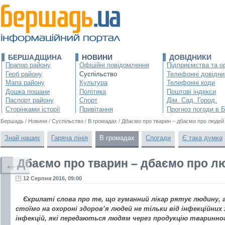
БЕРШАДЩИНА
НОВИНИ
ДОВІДНИКИ
Прапор району
Офіційні повідомлення
Підприємства та ор
Герб району
Суспільство
Телефонні довідни
Мапа району
Культура
Телефонні коди
Дошка пошани
Політика
Поштові індекси
Паспорт району
Спорт
Дім. Сад. Город.
Сторінками історії
Привітання
Прогноз погоди в 
Бершадь
/
Новини
/
Суспільство
/
В громадах
/
Дбаємо про тварин – дбаємо про людей
Знай наших
Гаряча лінія
В громадах
Спогади
Є така думка
Дбаємо про тварин – дбаємо про л
←
12 Серпня 2016, 09:00
Єкрилаті слова про те, що гуманний лікар рятує людину,
стоїмо на охороні здоров’я людей не тільки від інфекційних 
інфекцій, які передаються людям через продукцію тваринно