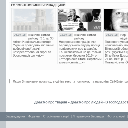
ГОЛОВНІ НОВИНИ БЕРШАДЩИНИ
06.04.18
Шановні жителі
02.04.18
Шановні жителі
25.03.18
Берш
району! З 1 до 30
району!
відді
квітня Національна поліція
Неодноразово працівники
Головного упра
України проводить місячник
Бершадського відділу поліції
національної пол
добровільної здачі
повідомляли про шахраїв.
Вінницькій обла
незареєстрованої зброї та
Та, незважаючи на це, тільки
розшукується гр
боєприпасів до неї.»»
протягом березня 2018-го
Віталіївна Домо
четверо осіб стали жертвами
27.04.1996 р.н.,
зловмисників....»»
Поташні, вул. Ос
Якщо Ви виявили помилку, виділіть текст з помилкою та натисніть Ctrl+Enter щ
Дбаємо про тварин – дбаємо про людей - В господарст
Бершадщина
|
Форуми
|
Сторінками історії
|
Літературна Бершадь
|
Фотогалереї