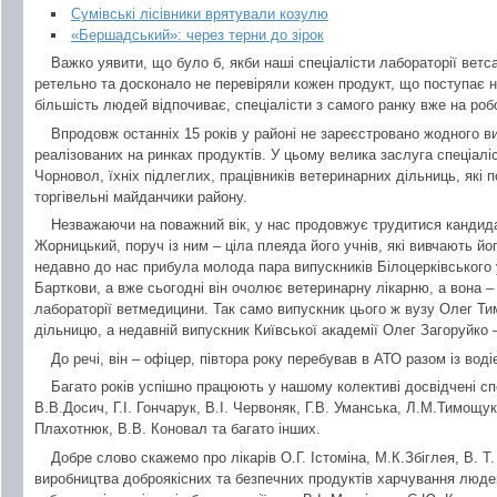
Сумівські лісівники врятували козулю
«Бершадський»: через терни до зірок
Важко уявити, що було б, якби наші спеціалісти лабораторії ветс
ретельно та досконало не перевіряли кожен продукт, що поступає н
більшість людей відпочиває, спеціалісти з самого ранку вже на робо
Впродовж останніх 15 років у районі не зареєстровано жодного в
реалізованих на ринках продуктів. У цьому велика заслуга спеціалі
Чорновол, їхніх підлеглих, працівників ветеринарних дільниць, які 
торгівельні майданчики району.
Незважаючи на поважний вік, у нас продовжує трудитися кандида
Жорницький, поруч із ним – ціла плеяда його учнів, які вивчають йо
недавно до нас прибула молода пара випускників Білоцерківського 
Барткови, а вже сьогодні він очолює ветеринарну лікарню, а вона – 
лабораторії ветмедицини. Так само випускник цього ж вузу Олег 
дільницю, а недавній випускник Київської академії Олег Загоруйко 
До речі, він – офіцер, півтора року перебував в АТО разом із вод
Багато років успішно працюють у нашому колективі досвідчені сп
В.В.Досич, Г.І. Гончарук, В.І. Червоняк, Г.В. Уманська, Л.М.Тимощу
Плахотнюк, В.В. Коновал та багато інших.
Добре слово скажемо про лікарів О.Г. Істоміна, М.К.Збіглея, В. Т.
виробництва доброякісних та безпечних продуктів харчування люде