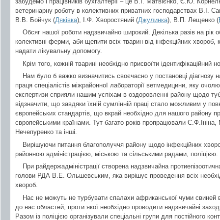
забудемо і працівників бухгалтерії – це В.І. Матвієнко, Є.Ю. Корне
ветеринарну роботу в колективних приватних господарствах В.І. Са
В.В. Бойчук (
Дяківка
), І.Ф. Хворостяний (
Джулинка
), В.П. Лещенко (
Обсяг нашої роботи надзвичайно широкий. Декілька разів на рік 
колективні ферми, аби щепити всіх тварин від інфекційних хвороб, кл
надати лікувальну допомогу.
Крім того, кожній тварині необхідно присвоїти ідентифікаційний н
Нам було б важко визначитись своєчасно у постановці діагнозу н
праця спеціалістів міжрайонної лабораторії ветмедицини, яку очолює
експертизи сприяли нашим успіхам в оздоровленні району щодо ту
відзначити, що завдяки їхній сумлінній праці стало можливим у повн
європейських стандартів, що вкрай необхідно для нашого району при
європейськими країнами. Тут багато років пропрацювали С.Ф.Ініна,
Нечепуренко та інші.
Вирішуючи питання благополуччя району щодо інфекційних хвороб
районною адміністрацією, міською та сільськими радами, поліцією.
При райдержадміністрації створена надзвичайна протиепізоотична
голови РДА В.Е. Ольшевським, яка вирішує проведення всіх необхі
хвороб.
Нас не можуть не турбувати спалахи африканської чуми свиней 
до нас областей, проти якої необхідно проводити надзвичайні заходи
Разом із поліцією організували спеціальні групи для постійного кон