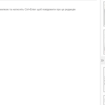
милкою та натисніть Ctrl+Enter щоб повідомити про це редакцію