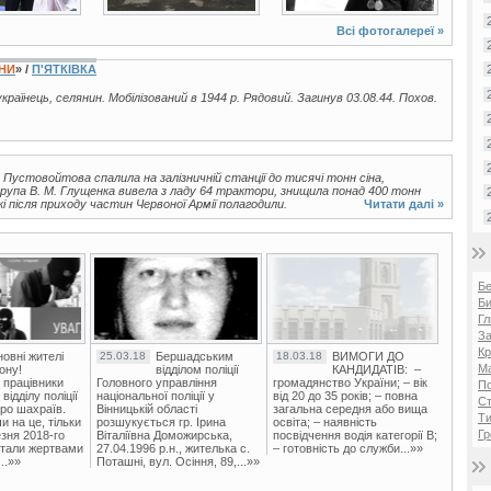
Всі фотогалереї »
ЇНИ
» /
П'ЯТКІВКА
 українець, селянин. Мобілізований в 1944 р. Рядовий. Загинув 03.08.44. Похов.
. Пустовойтова спалила на залізничній станції до тисячі тонн сіна,
група В. М. Глущенка вивела з ладу 64 трактори, знищила понад 400 тонн
кі після приходу частин Червоної Армії полагодили.
Читати далі »
Б
Би
Гл
За
Кр
овні жителі
25.03.18
Бершадським
18.03.18
ВИМОГИ ДО
Ма
ону!
відділом поліції
КАНДИДАТІВ: –
 працівники
Головного управління
громадянство України; – вік
П
ідділу поліції
національної поліції у
від 20 до 35 років; – повна
Ст
ро шахраїв.
Вінницькій області
загальна середня або вища
Ти
и на це, тільки
розшукується гр. Ірина
освіта; – наявність
Гр
зня 2018-го
Віталіївна Доможирська,
посвідчення водія категорії В;
стали жертвами
27.04.1996 р.н., жителька с.
– готовність до служби...»»
..»»
Поташні, вул. Осіння, 89,...»»