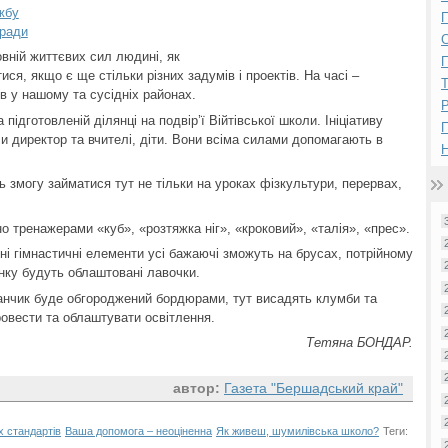
жбу
П
лради
овній життєвих сил людині, як
П
я, якщо є ще стільки різних задумів і проектів. На часі –
в у нашому та сусідніх районах.
Р
підготовленій ділянці на подвір’ї Війтівської школи. Ініціативу
 директор та вчителі, діти. Вони всіма силами допомагають в
Н
 змогу займатися тут не тільки на уроках фізкультури, перервах,
 тренажерами «куб», «розтяжка ніг», «кроковий», «талія», «прес».
зні гімнастичні елементи усі бажаючі зможуть на брусах, потрійному
инку будуть облаштовані лавочки.
анчик буде обгороджений бордюрами, тут висадять клумби та
овести та облаштувати освітлення.
Тетяна БОНДАР.
автор:
Газета "Бершадський край"
х стандартів
Ваша допомога – неоціненна
Як живеш, шумилівська школо?
Теги: