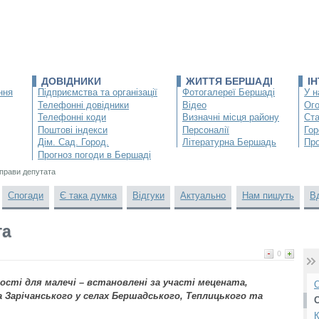
ДОВІДНИКИ
ЖИТТЯ БЕРШАДІ
І
ння
Підприємства та організації
Фотогалереї Бершаді
У н
Телефонні довідники
Відео
Ог
Телефонні коди
Визначні місця району
Ста
Поштові індекси
Персоналії
Гор
Дім. Сад. Город.
Літературна Бершадь
Про
Прогноз погоди в Бершаді
справи депутата
Спогади
Є така думка
Відгуки
Актуально
Нам пишуть
В
та
0
ості для малечі – встановлені за участі мецената,
О
 Зарічанського у селах Бершадського, Теплицького та
К