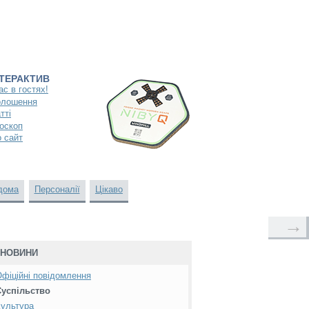
НТЕРАКТИВ
ас в гостях!
олошення
тті
оскоп
 сайт
дома
Персоналії
Цікаво
→
НОВИНИ
фіційні повідомлення
Суспільство
ультура