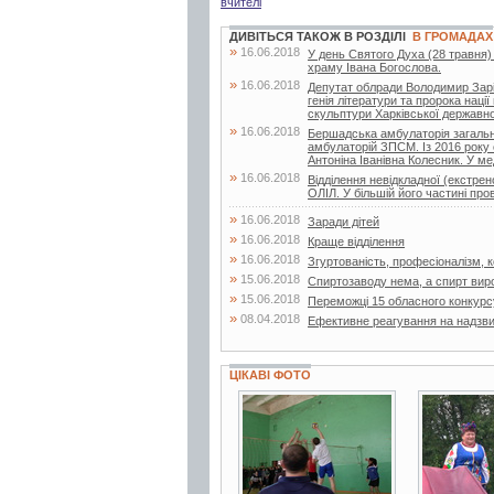
вчителі
ДИВІТЬСЯ ТАКОЖ В РОЗДІЛІ
В ГРОМАДАХ
»
16.06.2018
У день Святого Духа (28 травня)
храму Івана Богослова.
»
16.06.2018
Депутат облради Володимир Заріча
генія літератури та пророка нац
скульптури Харківської державної
»
16.06.2018
Бершадська амбулаторія загальн
амбулаторій ЗПСМ. Із 2016 року 
Антоніна Іванівна Колесник. У мед
»
16.06.2018
Відділення невідкладної (екстр
ОЛІЛ. У більшій його частині про
»
16.06.2018
Заради дітей
»
16.06.2018
Краще відділення
»
16.06.2018
Згуртованість, професіоналізм, ко
»
15.06.2018
Спиртозаводу нема, а спирт вир
»
15.06.2018
Переможці 15 обласного конкурс
»
08.04.2018
Ефективне реагування на надзвич
ЦІКАВІ ФОТО
5 фото
15 фото