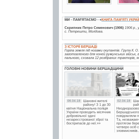
МИ - ПАМ’ЯТАЄМО - «
КНИГА ПАМ’ЯТІ УКРА
Скрипник Петро Семенович (1906)
1906 р.,
с. Петрешти, Молдова.
З ІСТОРІЇ БЕРШАДІ
Горіла земля під ногами окупантів. Група К. О
заготовленого для коней румунських військ, 
пального, сховала 12 розібраних тракторів, я
ГОЛОВНІ НОВИНИ БЕРШАДЩИНИ
06.04.18
Шановні жителі
02.04.18
Шан
району! З 1 до 30
рай
квітня Національна поліція
Неодноразово
України проводить місячник
Бершадського в
добровільної здачі
повідомляли п
незареєстрованої зброї та
Та, незважаюч
боєприпасів до неї.»»
протягом бере
четверо осіб 
зловмисників..