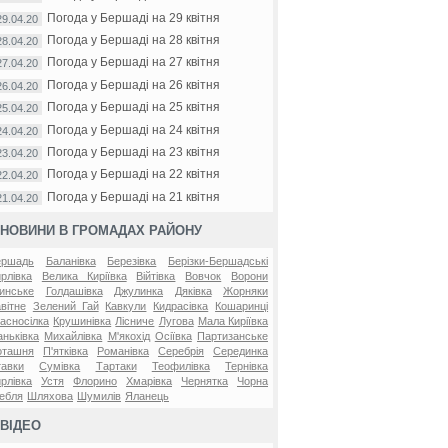
Погода у Бершаді на 29 квітня
29.04.20
Погода у Бершаді на 28 квітня
28.04.20
Погода у Бершаді на 27 квітня
27.04.20
Погода у Бершаді на 26 квітня
26.04.20
Погода у Бершаді на 25 квітня
25.04.20
Погода у Бершаді на 24 квітня
24.04.20
Погода у Бершаді на 23 квітня
23.04.20
Погода у Бершаді на 22 квітня
22.04.20
Погода у Бершаді на 21 квітня
21.04.20
НОВИНИ В ГРОМАДАХ РАЙОНУ
ершадь
Баланівка
Березівка
Берізки-Бершадські
рлівка
Велика Киріївка
Війтівка
Вовчок
Ворони
инське
Голдашівка
Джулинка
Дяківка
Жорняки
вітне
Зелений Гай
Кавкули
Кидрасівка
Кошаринці
асносілка
Крушинівка
Лісниче
Лугова
Мала Киріївка
ньківка
Михайлівка
М'якохід
Осіївка
Партизанське
оташня
П'ятківка
Романівка
Серебрія
Серединка
авки
Сумівка
Тартаки
Теофилівка
Тернівка
рлівка
Устя
Флорино
Хмарівка
Чернятка
Чорна
ебля
Шляхова
Шумилів
Яланець
ВІДЕО