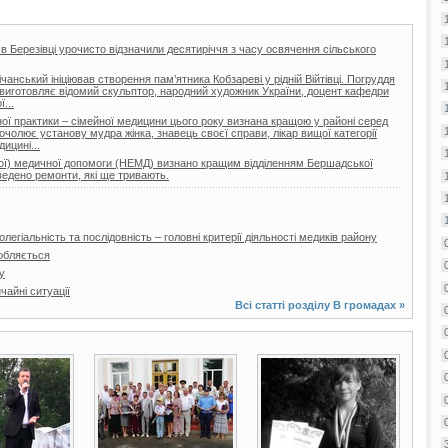
 в Березівці урочисто відзначили десятиріччя з часу освячення сільського
нський ініціював створення пам’ятника Кобзареві у рідній Війтівці. Погруддя
ії виготовляє відомий скульптор, народний художник України, доцент кафедри
...
ої практики – сімейної медицини цього року визнана кращою у районі серед
очолює установу мудра жінка, знавець своєї справи, лікар вищої категорії
ицині...
еної) медичної допомоги (НЕМД) визнано кращим відділенням Бершадської
ведено ремонти, які ще тривають.
легіальність та послідовність – головні критерії діяльності медиків району
обляється
у
айні ситуації
Всі статті розділу
В громадах
»
6 фото
2 фото