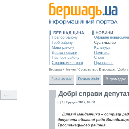
БЕРШАДЩИНА
НОВИНИ
Прапор району
Офіційні повідомле
Герб району
Суспільство
Мапа району
Культура
Дошка пошани
Політика
Паспорт району
Спорт
Сторінками історії
Привітання
Бершадь
/
Новини
/
Суспільство
/
В громадах
/
Добрі 
Знай наших
Гаряча лінія
В громадах
Добрі справи депута
←
15 Грудня 2017, 09:00
Дитячі майданчики – острівці рад
депутата обласної ради Володимира
Тростянецького районів.