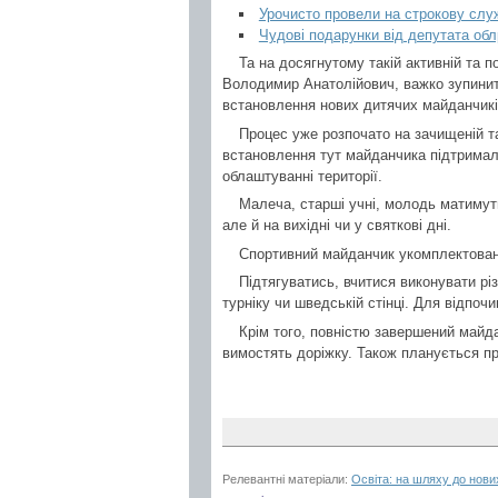
Урочисто провели на строкову слу
Чудові подарунки від депутата об
Та на досягнутому такій активній та п
Володимир Анатолійович, важко зупинитис
встановлення нових дитячих майданчикі
Процес уже розпочато на зачищеній та 
встановлення тут майданчика підтримали
облаштуванні території.
Малеча, старші учні, молодь матимуть
але й на вихідні чи у святкові дні.
Спортивний майданчик укомплектовано
Підтягуватись, вчитися виконувати рі
турніку чи шведській стінці. Для відпоч
Крім того, повністю завершений майд
вимостять доріжку. Також планується пр
Релевантні матеріали:
Освіта: на шляху до нови