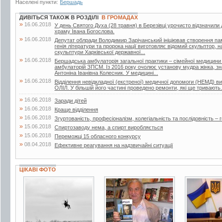
Населені пункти:
Бершадь
ДИВІТЬСЯ ТАКОЖ В РОЗДІЛІ
В ГРОМАДАХ
»
16.06.2018
У день Святого Духа (28 травня) в Березівці урочисто відзначили
храму Івана Богослова.
»
16.06.2018
Депутат облради Володимир Зарічанський ініціював створення пам’я
генія літератури та пророка нації виготовляє відомий скульптор,
скульптури Харківської державної...
»
16.06.2018
Бершадська амбулаторія загальної практики – сімейної медицини
амбулаторій ЗПСМ. Із 2016 року очолює установу мудра жінка, зна
Антоніна Іванівна Колесник. У медицині...
»
16.06.2018
Відділення невідкладної (екстреної) медичної допомоги (НЕМД) 
ОЛІЛ. У більшій його частині проведено ремонти, які ще тривають.
»
16.06.2018
Заради дітей
»
16.06.2018
Краще відділення
»
16.06.2018
Згуртованість, професіоналізм, колегіальність та послідовність – г
»
15.06.2018
Спиртозаводу нема, а спирт виробляється
»
15.06.2018
Переможці 15 обласного конкурсу
»
08.04.2018
Ефективне реагування на надзвичайні ситуації
ЦІКАВІ ФОТО
2 фото
2 фото
6 фото