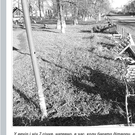
У вечір і ніч 7 січня, напевно, в час, коли багато дітвори, 