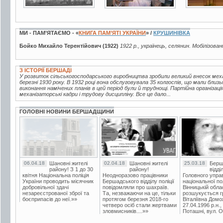
МИ - ПАМ’ЯТАЄМО - «
КНИГА ПАМ’ЯТІ УКРАЇНИ
» /
КРУШИНІВКА
Бойко Михайло Терентійович (1922)
1922 р., українець, селянин. Мобілізован
З ІСТОРІЇ БЕРШАДІ
У розвиток сільськогосподарського виробництва зробили великий внесок мех
березні 1930 року. В 1932 році вона обслуговувала 35 колгоспів, що мали близь
виконання намічених планів в цей період були й труднощі. Партійна організац
механізаторські кадри і трудову дисципліну. Все це дало...
ГОЛОВНІ НОВИНИ БЕРШАДЩИНИ
06.04.18
Шановні жителі
02.04.18
Шановні жителі
25.03.18
Берш
району! З 1 до 30
району!
відді
квітня Національна поліція
Неодноразово працівники
Головного упра
України проводить місячник
Бершадського відділу поліції
національної пол
добровільної здачі
повідомляли про шахраїв.
Вінницькій обла
незареєстрованої зброї та
Та, незважаючи на це, тільки
розшукується гр
боєприпасів до неї.»»
протягом березня 2018-го
Віталіївна Домо
четверо осіб стали жертвами
27.04.1996 р.н.,
зловмисників....»»
Поташні, вул. Ос