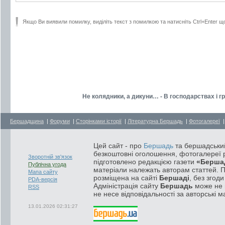
Якщо Ви виявили помилку, виділіть текст з помилкою та натисніть Ctrl+Enter щ
Не колядники, а дикуни… - В господарствах і 
Бершадщина
|
Форуми
|
Сторінками історії
|
Літературна Бершадь
|
Фотогалереї
Цей сайт - про
Бершадь
та бершадський
безкоштовні оголошення, фотогалереї р
Зворотній зв'язок
підготовлено редакцією газети
«Берша
Публічна угода
матеріали належать авторам статтей. 
Мапа сайту
розміщена на сайті
Бершаді
, без згод
PDA-версія
Адміністрація сайту
Бершадь
може не п
RSS
не несе відповідальності за авторські м
13.01.2026 02:31:27