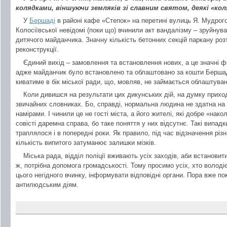
колядками, віншуючи земляків зі славним святом, деякі «ко
У
Бершаді
в районі кафе «Степок» на перетині вулиць Я. Мудрого
Колосіївської невідомі (поки що) вчинили акт вандалізму – зруйнув
дитячого майданчика. Значну кількість бетонних секцій паркану ро
реконструкції.
Єдиний вихід – замовлення та встановлення нових, а це значні ф
адже майданчик було встановлено та облаштовано за кошти Бершадс
киватиме в бік міської ради, що, мовляв, не займається облаштуван
Коли дивишся на результати цих дикунських дій, на думку приход
звичайних словниках. Бо, справді, нормальна людина не здатна на 
намірами. І чинили це не гості міста, а його жителі, які добре «на
совісті даремна справа, бо таке поняття у них відсутнє. Такі випадк
траплялося і в попередні роки. Як правило, під час відзначення різ
кількість випитого затуманює залишки мізків.
Міська рада, відділ поліції вживають усіх заходів, аби встановит
ж, потрібна допомога громадськості. Тому просимо усіх, хто волод
цього негідного вчинку, інформувати відповідні органи. Пора вже п
антилюдським діям.