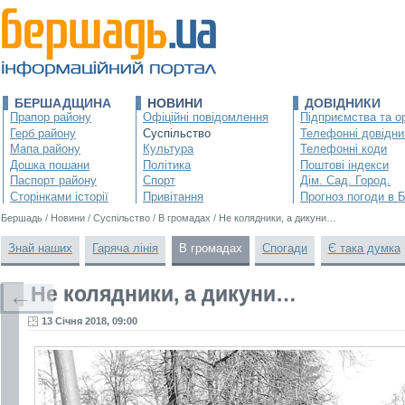
БЕРШАДЩИНА
НОВИНИ
ДОВІДНИКИ
Прапор району
Офіційні повідомлення
Підприємства та ор
Герб району
Суспільство
Телефонні довідни
Мапа району
Культура
Телефонні коди
Дошка пошани
Політика
Поштові індекси
Паспорт району
Спорт
Дім. Сад. Город.
Сторінками історії
Привітання
Прогноз погоди в 
Бершадь
/
Новини
/
Суспільство
/
В громадах
/
Не колядники, а дикуни…
Знай наших
Гаряча лінія
В громадах
Спогади
Є така думка
Не колядники, а дикуни…
←
13 Січня 2018, 09:00