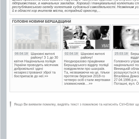
підприємствах, в навчальних закладах. Хоровий і танцювальний колективи 
республіканського огляду колективів художньої самодіяльності. Незмінним ус
й в області хор вчителів міста, естрадний оркестр,...
ГОЛОВНІ НОВИНИ БЕРШАДЩИНИ
06.04.18
Шановні жителі
02.04.18
Шановні жителі
25.03.18
Берш
району! З 1 до 30
району!
відді
квітня Національна поліція
Неодноразово працівники
Головного упра
України проводить місячник
Бершадського відділу поліції
національної пол
добровільної здачі
повідомляли про шахраїв.
Вінницькій обла
незареєстрованої зброї та
Та, незважаючи на це, тільки
розшукується гр
боєприпасів до неї.»»
протягом березня 2018-го
Віталіївна Домо
четверо осіб стали жертвами
27.04.1996 р.н.,
зловмисників....»»
Поташні, вул. Ос
Якщо Ви виявили помилку, виділіть текст з помилкою та натисніть Ctrl+Enter щ