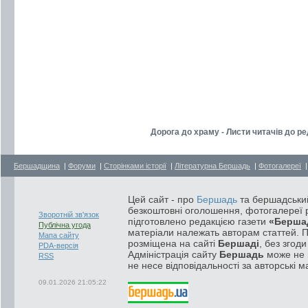
Дорога до храму - Листи читачів до ре
Бершадщина
|
Форуми
|
Сторінками історії
|
Літературна Бершадь
|
Фотогалереї
Цей сайт - про
Бершадь
та бершадський
безкоштовні оголошення, фотогалереї р
Зворотній зв'язок
підготовлено редакцією газети
«Берша
Публічна угода
матеріали належать авторам статтей. 
Мапа сайту
розміщена на сайті
Бершаді
, без згод
PDA-версія
Адміністрація сайту
Бершадь
може не п
RSS
не несе відповідальності за авторські м
09.01.2026 21:05:22