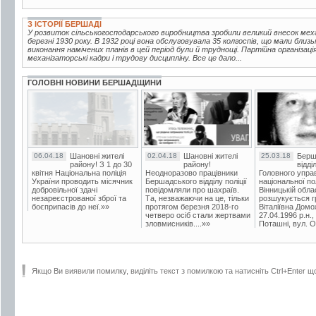
З ІСТОРІЇ БЕРШАДІ
У розвиток сільськогосподарського виробництва зробили великий внесок мех
березні 1930 року. В 1932 році вона обслуговувала 35 колгоспів, що мали близь
виконання намічених планів в цей період були й труднощі. Партійна організац
механізаторські кадри і трудову дисципліну. Все це дало...
ГОЛОВНІ НОВИНИ БЕРШАДЩИНИ
06.04.18
Шановні жителі
02.04.18
Шановні жителі
25.03.18
Берш
району! З 1 до 30
району!
відді
квітня Національна поліція
Неодноразово працівники
Головного упра
України проводить місячник
Бершадського відділу поліції
національної пол
добровільної здачі
повідомляли про шахраїв.
Вінницькій обла
незареєстрованої зброї та
Та, незважаючи на це, тільки
розшукується гр
боєприпасів до неї.»»
протягом березня 2018-го
Віталіївна Домо
четверо осіб стали жертвами
27.04.1996 р.н.,
зловмисників....»»
Поташні, вул. Ос
Якщо Ви виявили помилку, виділіть текст з помилкою та натисніть Ctrl+Enter щ