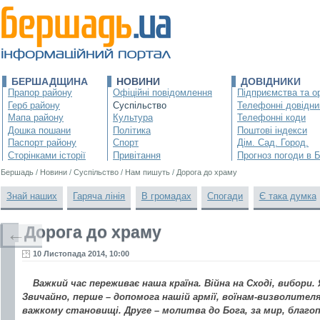
БЕРШАДЩИНА
НОВИНИ
ДОВІДНИКИ
Прапор району
Офіційні повідомлення
Підприємства та ор
Герб району
Суспільство
Телефонні довідни
Мапа району
Культура
Телефонні коди
Дошка пошани
Політика
Поштові індекси
Паспорт району
Спорт
Дім. Сад. Город.
Сторінками історії
Привітання
Прогноз погоди в 
Бершадь
/
Новини
/
Суспільство
/
Нам пишуть
/
Дорога до храму
Знай наших
Гаряча лінія
В громадах
Спогади
Є така думка
Дорога до храму
←
10 Листопада 2014, 10:00
Важкий час переживає наша країна. Війна на Сході, вибор
Звичайно, перше – допомога нашій армії, воїнам-визволителя
важкому становищі. Друге – молитва до Бога, за мир, благоп