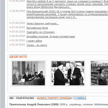
»
16.06.2018
Даруйте любов! А як її дарувати, якщо не словами в книжках? Дуже
читачі із захопленням гортають сторінки творів своїх земляків. Пі
книги фонд бібліотеки Джулинської...
»
15.06.2018
При Бершадській ЗОШ І-ІІІ ступенів №3 із кінця травня працював п
перебуванням школярів. У ньому відпочивали та оздоровлювалися 
задоволенням поспішали сюди учні 1-9...
»
07.04.2018
Через баночку цибульки…
»
07.04.2018
Батьківська пісня
»
07.04.2018
Завітайте до «Орхідеї»
»
01.04.2018
Шукаймо позитив, будьмо оптимістами
»
01.04.2018
І знову війна
»
01.04.2018
Уроки – як свято
ЦІКАВІ ФОТО
5 фото
2 фото
2 фото
МИ - ПАМ’ЯТАЄМО - «
КНИГА ПАМ’ЯТІ УКРАЇНИ
» /
СУМІВКА
Приятельчук Андрій Левкович (1909)
1909 р., українець, селянин. Мобілізова