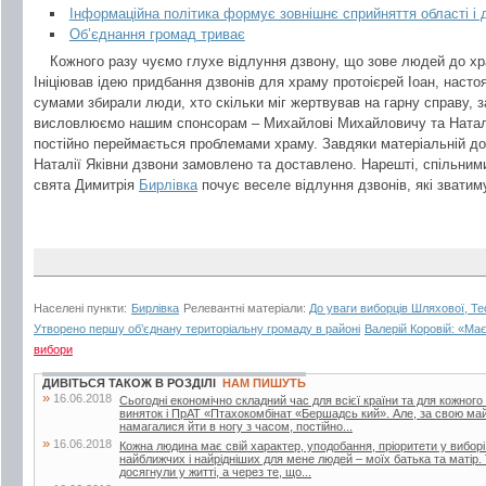
Інформаційна політика формує зовнішнє сприйняття області і 
Об’єднання громад триває
Кожного разу чуємо глухе відлуння дзвону, що зове людей до хр
Ініціював ідею придбання дзвонів для храму протоієрей Іоан, наст
сумами збирали люди, хто скільки міг жертвував на гарну справу, 
висловлюємо нашим спонсорам – Михайлові Михайловичу та Наталії
постійно переймається проблемами храму. Завдяки матеріальній д
Наталії Яківни дзвони замовлено та доставлено. Нарешті, спільним
свята Димитрія
Бирлівка
почує веселе відлуння дзвонів, які зватим
Населені пункти:
Бирлівка
Релевантні матеріали:
До уваги виборців Шляхової, Тео
Утворено першу об’єднану територіальну громаду в районі
Валерій Коровій: «Ма
вибори
ДИВІТЬСЯ ТАКОЖ В РОЗДІЛІ
НАМ ПИШУТЬ
»
16.06.2018
Сьогодні економічно складний час для всієї країни та для кожного
виняток і ПрАТ «Птахокомбінат «Бершадсь кий». Але, за свою май
намагалися йти в ногу з часом, постійно...
»
16.06.2018
Кожна людина має свій характер, уподобання, пріоритети у вибор
найближчих і найрідніших для мене людей – моїх батька та матір.
досягнули у житті, а через те, що...