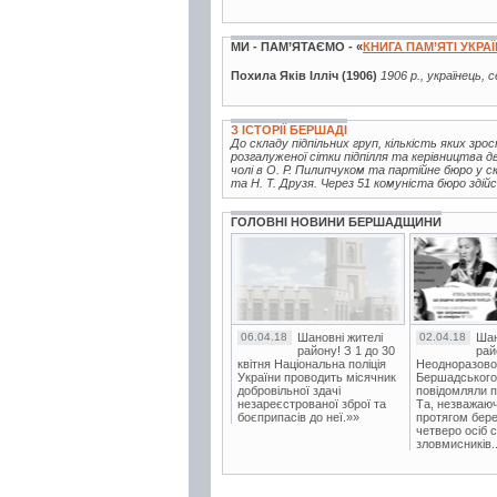
МИ - ПАМ’ЯТАЄМО - «
КНИГА ПАМ’ЯТІ УКРА
Похила Яків Ілліч (1906)
1906 р., українець, 
З ІСТОРІЇ БЕРШАДІ
До складу підпільних груп, кількість яких зро
розгалуженої сітки підпілля та керівництва 
чолі в О. Р. Пилипчуком та партійне бюро у с
та Н. Т. Друзя. Через 51 комуніста бюро здійс
ГОЛОВНІ НОВИНИ БЕРШАДЩИНИ
06.04.18
Шановні жителі
02.04.18
Шан
району! З 1 до 30
рай
квітня Національна поліція
Неодноразово
України проводить місячник
Бершадського в
добровільної здачі
повідомляли п
незареєстрованої зброї та
Та, незважаюч
боєприпасів до неї.»»
протягом бере
четверо осіб 
зловмисників..