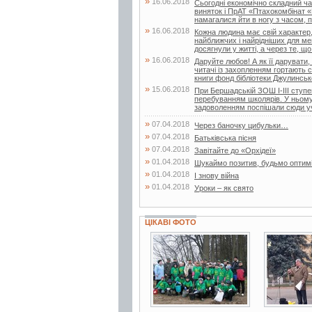
»
16.06.2018
Сьогодні економічно складний час
виняток і ПрАТ «Птахокомбінат «
намагалися йти в ногу з часом, по
»
16.06.2018
Кожна людина має свій характер,
найближчих і найрідніших для ме
досягнули у житті, а через те, що.
»
16.06.2018
Даруйте любов! А як її дарувати,
читачі із захопленням гортають с
книги фонд бібліотеки Джулинсько
»
15.06.2018
При Бершадській ЗОШ І-ІІІ ступен
перебуванням школярів. У ньому 
задоволенням поспішали сюди учн
»
07.04.2018
Через баночку цибульки…
»
07.04.2018
Батьківська пісня
»
07.04.2018
Завітайте до «Орхідеї»
»
01.04.2018
Шукаймо позитив, будьмо оптим
»
01.04.2018
І знову війна
»
01.04.2018
Уроки – як свято
ЦІКАВІ ФОТО
5 фото
3 фото