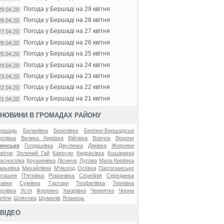
Погода у Бершаді на 29 квітня
29.04.20
Погода у Бершаді на 28 квітня
28.04.20
Погода у Бершаді на 27 квітня
27.04.20
Погода у Бершаді на 26 квітня
26.04.20
Погода у Бершаді на 25 квітня
25.04.20
Погода у Бершаді на 24 квітня
24.04.20
Погода у Бершаді на 23 квітня
23.04.20
Погода у Бершаді на 22 квітня
22.04.20
Погода у Бершаді на 21 квітня
21.04.20
НОВИНИ В ГРОМАДАХ РАЙОНУ
ершадь
Баланівка
Березівка
Берізки-Бершадські
рлівка
Велика Киріївка
Війтівка
Вовчок
Ворони
линське
Голдашівка
Джулинка
Дяківка
Жорняки
вітне
Зелений Гай
Кавкули
Кидрасівка
Кошаринці
асносілка
Крушинівка
Лісниче
Лугова
Мала Киріївка
ньківка
Михайлівка
М'якохід
Осіївка
Партизанське
оташня
П'ятківка
Романівка
Серебрія
Серединка
авки
Сумівка
Тартаки
Теофилівка
Тернівка
рлівка
Устя
Флорино
Хмарівка
Чернятка
Чорна
ебля
Шляхова
Шумилів
Яланець
ВІДЕО