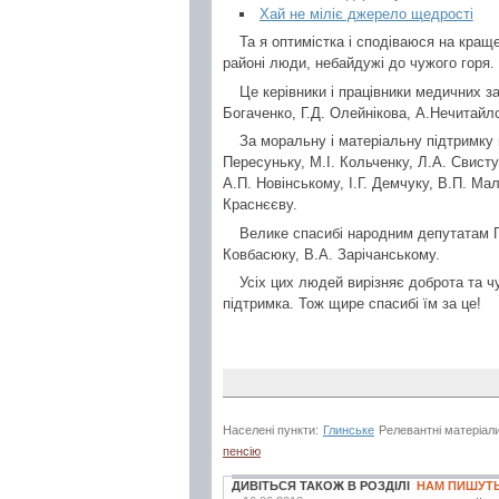
Хай не міліє джерело щедрості
Та я оптимістка і сподіваюся на кращ
районі люди, небайдужі до чужого горя.
Це керівники і працівники медичних за
Богаченко, Г.Д. Олейнікова, А.Нечитайло
За моральну і матеріальну підтримку 
Пересуньку, М.І. Кольченку, Л.А. Свист
А.П. Новінському, І.Г. Демчуку, В.П. Ма
Краснєєву.
Велике спасибі народним депутатам Г
Ковбасюку, В.А. Зарічанському.
Усіх цих людей вирізняє доброта та 
підтримка. Тож щире спасибі їм за це!
Населені пункти:
Глинське
Релевантні матеріал
пенсію
ДИВІТЬСЯ ТАКОЖ В РОЗДІЛІ
НАМ ПИШУТ