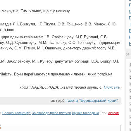
П
е майбутнє. Тим більше, що є у нашому
П
кладів Л.І. Брикуля, І.Г. Пікула, О.В. Гріщенко, В.В. Менюк, С.Ю.
 та інші.
Р
щиро вдячна керівникам І.В. Стефанцову, М.Г. Бурлаці, С.В.
уну, О.Д. Суховітруку, М.М. Палисюку, О.О. Гончаруку, підприємцям
Н
ланчуку, О.М. Пітику, М.І. Онищуку, директору держлісгоспу М.В.
.М. Заболотному, М.І. Кучеру, депутатам облради Ю.А. Бойку, О.І.
чуйність. Вони переймаються проблемами людей, яким потрібна
Лідія ГЛАДИБОРОДА, інвалід першої групи, с.
Глинське
.
автор:
Газета "Бершадський край"
и:
Спасибі колективу!
За свободу треба платити
Шукаю господиню
Теги:
лісгосп
Ь