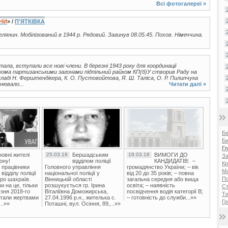
Всі фотогалереї »
ЇНИ
» /
П'ЯТКІВКА
селянин. Мобілізований в 1944 р. Рядовий. Загинув 08.05.45. Похов. Німеччина.
стала, вступали все нові члени. В березні 1943 року для координації
двома партизанськими загонами підпільний райком КП(б)У створив Раду на
кладі Н. Ферштендікера, К. О. Пустовойтова, Я. Ш. Таліса, О. Р. Пилипчука
нювало...
Читати далі »
Б
Би
Г
овні жителі
25.03.18
Бершадським
18.03.18
ВИМОГИ ДО
За
ону!
відділом поліції
КАНДИДАТІВ: –
Кр
 працівники
Головного управління
громадянство України; – вік
Ма
ідділу поліції
національної поліції у
від 20 до 35 років; – повна
П
ро шахраїв.
Вінницькій області
загальна середня або вища
и на це, тільки
розшукується гр. Ірина
освіта; – наявність
Ст
зня 2018-го
Віталіївна Доможирська,
посвідчення водія категорії В;
Ти
стали жертвами
27.04.1996 р.н., жителька с.
– готовність до служби...»»
Гр
..»»
Поташні, вул. Осіння, 89,...»»