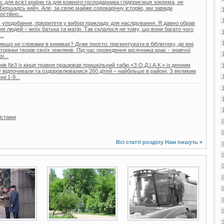
 для всієї країни та для кожного господарника і підприємця зокрема, не
Бершадсь кий». Але, за свою майже сорокарічну історію, ми завжди
стійно...
 уподобання, пріоритети у виборі прикладу для наслідування. Я давно обрав
не людей – моїх батька та матір. Так склалося не тому, що вони багато чого
..
 якщо не словами в книжках? Дуже просто: презентувати в бібліотеку, де юні
торінки творів своїх земляків. Під час проведення місячника крає - знавчої
ї...
ів №3 із кінця травня працював пришкільний табір «З.О.Д.І.А.К.» із денним
відпочивали та оздоровлювалися 260 дітей – найбільше в районі. З великим
і 1-9...
істами
Всі статті розділу
Нам пишуть
»
7 фото
3 фото