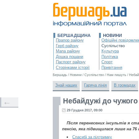
БЕРШАДЩИНА
НОВИНИ
Прапор району
Офіційні повідомле
Герб району
Суспільство
Мапа району
Культура
Дошка пошани
Політика
Паспорт району
Спорт
Сторінками історії
Привітання
Бершадь
/
Новини
/
Суспільство
/
Нам пишуть
/
Небай
Знай наших
Гаряча лінія
В громадах
Небайдужі до чужого
←
29 Грудня 2017, 09:00
Після перенесених інсультів я ста
пенсію, яка підвищилася лише на 76 г
Спасибі за підтримку