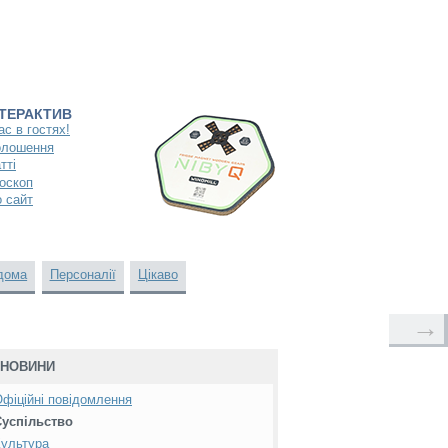
НТЕРАКТИВ
ас в гостях!
олошення
тті
оскоп
 сайт
дома
Персоналії
Цікаво
→
НОВИНИ
фіційні повідомлення
Суспільство
ультура