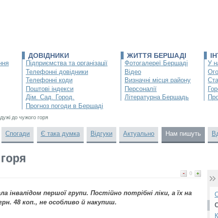
ДОВІДНИКИ
ЖИТТЯ БЕРШАДІ
І
ння
Підприємства та організації
Фотогалереї Бершаді
У н
Телефонні довідники
Відео
Ог
Телефонні коди
Визначні місця району
Ста
Поштові індекси
Персоналії
Гор
Дім. Сад. Город.
Літературна Бершадь
Про
Прогноз погоди в Бершаді
дужі до чужого горя
Спогади
Є така думка
Відгуки
Актуально
Нам пишуть
В
 горя
0
ла інвалідом першої групи. Постійно потрібні ліки, а їх на
О
рн. 48 коп., не особливо й накупиш.
К