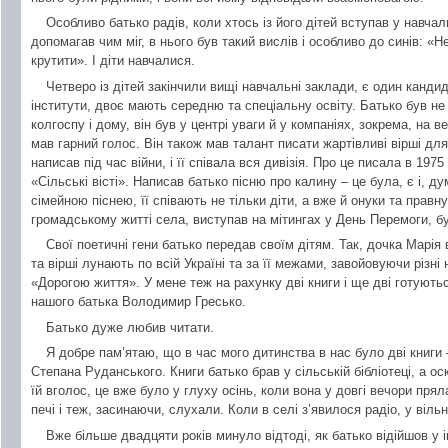
Особливо батько радів, коли хтось із його дітей вступав у навча
допомагав чим міг, в нього був такий вислів і особливо до синів: «
крутити». І діти навчалися.
Четверо із дітей закінчили вищі навчальні заклади, є один канди
інститути, двоє мають середню та спеціальну освіту. Батько був н
колгоспу і дому, він був у центрі уваги й у компаніях, зокрема, на в
мав гарний голос. Він також мав талант писати жартівливі вірші для
написав під час війни, і її співала вся дивізія. Про це писала в 19
«Сільські вісті». Написав батько пісню про калину – це була, є і,
сімейною піснею, її співають не тільки діти, а вже й онуки та правн
громадському житті села, виступав на мітингах у День Перемоги, б
Свої поетичні гени батько передав своїм дітям. Так, дочка Марія в 
та вірші лунають по всій Україні та за її межами, завойовуючи різн
«Дорогою життя». У мене теж на рахунку дві книги і ще дві готують
нашого батька Володимир Гресько.
Батько дуже любив читати.
Я добре пам’ятаю, що в час мого дитинства в нас було дві книги 
Степана Руданського. Книги батько брав у сільській бібліотеці, а о
їй вголос, це вже було у глуху осінь, коли вона у довгі вечори прял
печі і теж, засинаючи, слухали. Коли в селі з’явилося радіо, у віл
Вже більше двадцяти років минуло відтоді, як батько відійшов у і