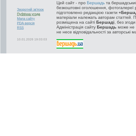
Цей сайт - про
Бершадь
та бершадський
безкоштовні оголошення, фотогалереї р
Зворотній зв'язок
підготовлено редакцією газети
«Берша
Публічна угода
матеріали належать авторам статтей. 
Мапа сайту
розміщена на сайті
Бершаді
, без згод
PDA-версія
Адміністрація сайту
Бершадь
може не п
RSS
не несе відповідальності за авторські м
10.01.2026 19:03:03