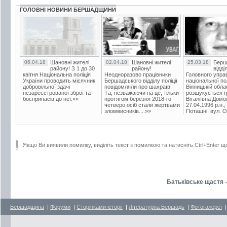
ГОЛОВНІ НОВИНИ БЕРШАДЩИНИ
06.04.18
Шановні жителі
02.04.18
Шановні жителі
25.03.18
Берш
району! З 1 до 30
району!
відді
квітня Національна поліція
Неодноразово працівники
Головного упра
України проводить місячник
Бершадського відділу поліції
національної пол
добровільної здачі
повідомляли про шахраїв.
Вінницькій обла
незареєстрованої зброї та
Та, незважаючи на це, тільки
розшукується гр
боєприпасів до неї.»»
протягом березня 2018-го
Віталіївна Домо
четверо осіб стали жертвами
27.04.1996 р.н.,
зловмисників....»»
Поташні, вул. Ос
Якщо Ви виявили помилку, виділіть текст з помилкою та натисніть Ctrl+Enter щ
Батьківське щастя 
Бершадщина
|
Форуми
|
Сторінками історії
|
Літературна Бершадь
|
Фотогалереї