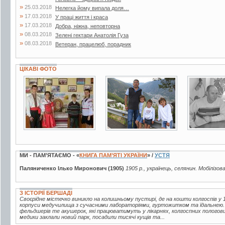
»
25.03.2018
Нелегка йому випала доля…
»
17.03.2018
У праці життя і краса
»
17.03.2018
Добра, ніжна, неповторна
»
08.03.2018
Зелені гектари Анатолія Гуза
»
08.03.2018
Ветеран, працелюб, порадник
ЦІКАВІ ФОТО
5 фото
7 фото
2 фото
МИ - ПАМ’ЯТАЄМО - «
КНИГА ПАМ’ЯТІ УКРАЇНИ
» /
УСТЯ
Паляниченко Ілько Миронович (1905)
1905 р., українець, селянин. Мобілізов
З ІСТОРІЇ БЕРШАДІ
Своєрідне містечко виникло на колишньому пустирі, де на кошти колгоспів у 1
корпуси медучилища з сучасними лабораторіями, гуртожитком та їдальнею.
фельдшерів те акушерок, які працюватимуть у лікарнях, колгоспних пологов
медики заклали новий парк, посадили тисячі кущів та...