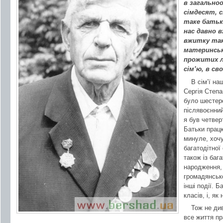
в загально
сімдесят, 
таке батьк
нас давно 
вжитку такі
материнськ
прожитих л
сім’ю, в св
В сім’ї на
Сергія Степ
було шестеро
післявоєнний
я був четвер
Батьки працю
минуле, хочу
багатодітної
також із бага
народження, 
громадянсько
інші події. Б
класів, і, як
Тож не ди
все життя п