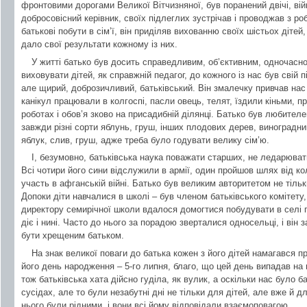
фронтовими дорогами Великої Вітчизняної, був поранений двічі, війн
добросовісний керівник, своїх підлеглих зустрічав і проводжав з роб
батькові побути в сім’ї, він приділяв вихованню своїх шістьох дітей
дало свої результати кожному із них.
У житті батько був досить справедливим, об’єктивним, одночасно 
виховувати дітей, як справжній педагог, до кожного із нас був свій пі
але щирий, доброзичливий, батьківський. Він змалечку привчав нас до
канікул працювали в колгоспі, пасли овець, телят, їздили кіньми, пр
роботах і обов’я зково на присадибній ділянці. Батько був любител
завжди різні сорти яблунь, груш, інших плодових дерев, виноградн
яблук, слив, груш, адже треба було годувати велику сім’ю.
І, безумовно, батьківська наука поважати старших, не ледарювати
Всі чотири його сини відслужили в армії, один пройшов шлях від ко
участь в афганській війні. Батько був великим авторитетом не тільки
Допоки діти навчалися в школі – був членом батьківського комітету,
директору семирічної школи вдалося домогтися побудувати в селі 
діє і нині. Часто до нього за порадою зверталися односельці, і ві
бути хрещеним батьком.
На знак великої поваги до батька кожен з його дітей намагався п
його день народження – 5-го липня, благо, що цей день випадав на п
тож батьківська хата дійсно гуділа, як вулик, а оскільки нас було ба
сусідах, але то були незабутні дні не тільки для дітей, але вже й дл
нього були рідними, і вони всі йому відповідали взаємоповагою.