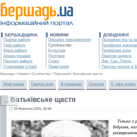
БЕРШАДЩИНА
НОВИНИ
ДОВІДНИКИ
Прапор району
Офіційні повідомлення
Підприємства та ор
Герб району
Суспільство
Телефонні довідни
Мапа району
Культура
Телефонні коди
Дошка пошани
Політика
Поштові індекси
Паспорт району
Спорт
Дім. Сад. Город.
Сторінками історії
Привітання
Прогноз погоди в 
Бершадь
/
Новини
/
Суспільство
/
Персоналії
/
Батьківське щастя
Знай наших
Гаряча лінія
В громадах
Спогади
Є така думка
Батьківське щастя
←
20 Вересня 2015, 18:56
Тільки з
дідусем, к
університе