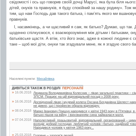
свідомості і ось що говорив своїй дочці Марусі, яка була біля ньо
дітей, онуків та правнуків, я буду спокійний за нашу родину». Тож м
тим, що нам Господь дав такого батька, і пам’ять якого ми вшановує
правнуків.
І, насамкінець, а чи щасливий я сам, як батько? Думаю, що так. Д
щоденно спілкуємося, є взаєморозуміння між дітьми і батьками, ону
батьківське щастя. А втім, хто його знає, адже в кожної людини є 
таке – щоб мої діти, онуки так згадували мене, як я згадую свого 
Населені пункти:
Михайлівка
ДИВІТЬСЯ ТАКОЖ В РОЗДІЛІ
ПЕРСОНАЛІЇ
»
16.06.2018
Людмила Володимирівна Колесник – лікар загальної практики – с
ЗПСМ. Працює на цій відповідальній посаді з 2008 року.
»
16.06.2018
Досвідчений лікар і мудрий колега Оксана Богданівна Шелест наро
не дивно, що і професію обрала відповідну.
»
08.04.2018
Марко Іванович Грищук народився у квітні 1943 року в П’ятківці, в 
батько пішов на війну, і вихованням сина займалася мати.
»
07.04.2018
Наполегливий, працьовитий, відповідальний, організований – ци
володіє добрий господар, люблячий чоловік і батько, надійний т
Народився чоловік у квітня 1963 року...
»
25.03.2018
Головне – здоров’я людей