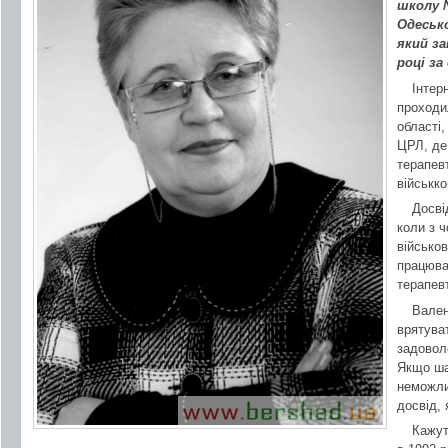
школу 
Одеськ
який за
році за
Інтер
проходи
області
ЦРЛ, де
терапевт
військко
Досві
коли з 
військо
працюва
терапевт
Вален
врятуват
задовол
Якщо ша
неможли
досвід, 
Кажут