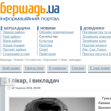
БЕРШАДЩИНА
НОВИНИ
ДОВІДНИКИ
Прапор району
Офіційні повідомлення
Підприємства та ор
Герб району
Суспільство
Телефонні довідни
Мапа району
Культура
Телефонні коди
Дошка пошани
Політика
Поштові індекси
Паспорт району
Спорт
Дім. Сад. Город.
Сторінками історії
Привітання
Прогноз погоди в 
Бершадь
/
Новини
/
Суспільство
/
Персоналії
/
І лікар, і викладач
Знай наших
Гаряча лінія
В громадах
Спогади
Є така думка
І лікар, і викладач
←
18 Червня 2016, 09:00
Гунь
Євгена 
Богоміл