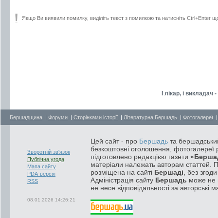
Якщо Ви виявили помилку, виділіть текст з помилкою та натисніть Ctrl+Enter щ
І лікар, і викладач
Бершадщина
|
Форуми
|
Сторінками історії
|
Літературна Бершадь
|
Фотогалереї
Цей сайт - про
Бершадь
та бершадський
безкоштовні оголошення, фотогалереї р
Зворотній зв'язок
підготовлено редакцією газети
«Берша
Публічна угода
матеріали належать авторам статтей. 
Мапа сайту
розміщена на сайті
Бершаді
, без згод
PDA-версія
Адміністрація сайту
Бершадь
може не п
RSS
не несе відповідальності за авторські м
08.01.2026 14:26:21