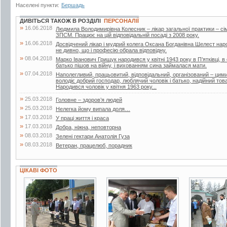
Населені пункти:
Бершадь
ДИВІТЬСЯ ТАКОЖ В РОЗДІЛІ
ПЕРСОНАЛІЇ
»
16.06.2018
Людмила Володимирівна Колесник – лікар загальної практики – с
ЗПСМ. Працює на цій відповідальній посаді з 2008 року.
»
16.06.2018
Досвідчений лікар і мудрий колега Оксана Богданівна Шелест наро
не дивно, що і професію обрала відповідну.
»
08.04.2018
Марко Іванович Грищук народився у квітні 1943 року в П’ятківці, в 
батько пішов на війну, і вихованням сина займалася мати.
»
07.04.2018
Наполегливий, працьовитий, відповідальний, організований – ци
володіє добрий господар, люблячий чоловік і батько, надійний т
Народився чоловік у квітня 1963 року...
»
25.03.2018
Головне – здоров’я людей
»
25.03.2018
Нелегка йому випала доля…
»
17.03.2018
У праці життя і краса
»
17.03.2018
Добра, ніжна, неповторна
»
08.03.2018
Зелені гектари Анатолія Гуза
»
08.03.2018
Ветеран, працелюб, порадник
ЦІКАВІ ФОТО
3 фото
6 фото
3 фото