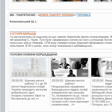
МИ - ПАМ’ЯТАЄМО - «
КНИГА ПАМ’ЯТІ УКРАЇНИ
» /
ТЕРНІВКА
Копиловський Ш. І.
З ІСТОРІЇ БЕРШАДІ
І в наступні роки не вщухала на цих землях боротьба проти поневолювачів.
під проводом С, Палія. Тут було сформовано сотню на чолі з сотником Лук'ян
польських військ Немирів. 1734 року надвірні козаки Бершаді підтримали се
повстання. В 50-х роках, коли знову пожвавився гайдамацький...
ГОЛОВНІ НОВИНИ БЕРШАДЩИНИ
06.04.18
Шановні жителі
02.04.18
Шановні жителі
25.03.18
Берш
району! З 1 до 30
району!
відді
квітня Національна поліція
Неодноразово працівники
Головного упра
України проводить місячник
Бершадського відділу поліції
національної пол
добровільної здачі
повідомляли про шахраїв.
Вінницькій обла
незареєстрованої зброї та
Та, незважаючи на це, тільки
розшукується гр
боєприпасів до неї.»»
протягом березня 2018-го
Віталіївна Домо
четверо осіб стали жертвами
27.04.1996 р.н.,
зловмисників....»»
Поташні, вул. Ос