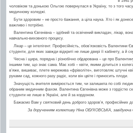
в 1992 р
чоловіком та донькою Ольгою повернулася в Україну, то з того часу
медичному коледжі.
Бути здоровим – не просто бажання, а ціла наука. Хто і як донес
важливо і потрібно.
Валентина Євгенівна – здібний та освічений викладач, лікар, во
навчально-виховного процесу.
Лікар – це інтелігент. Професійність, обов’язковість Валентини Єв
студенти, для яких завжди відкриті не лише двері її кабінету, а й се
Чесна і щира, порядна і різнобічно обдарована – це про Валентин
іншими тим, що знає сама. Має хобі – квіти, якими ділиться з коле
в’яже, вишиває, плете мережива «фріволіте», виготовляє штучні к
руками сад, кожного разу радіє, коли він цвіте і приносить плоди.
Значущість вчителя вимірюється тим, чи залишила по собі людин
обраним медичним фахом. Валентина Євгенівна може з гордістю сказ
студенти не лише в Україні, але й за кордоном.
Бажаємо Вам у святковий день доброго здоров’я, професійних до
За дорученням колективу Ніна ОБУХОВСЬКА, завідуюча 