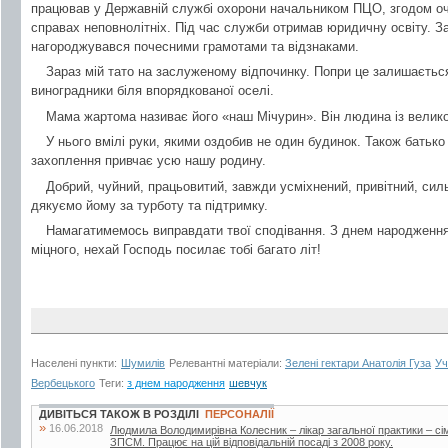
працював у Державній службі охорони начальником ПЦО, згодом очол
справах неповнолітніх. Під час служби отримав юридичну освіту. З
нагороджувався почесними грамотами та відзнаками.
Зараз мій тато на заслуженому відпочинку. Попри це залишаєтьс
виноградники біля впорядкованої оселі.
Мама жартома називає його «наш Мічурин». Він людина із велико
У нього вмілі руки, якими оздобив не один будинок. Також батьк
захоплення привчає усю нашу родину.
Добрий, чуйний, працьовитий, завжди усміхнений, привітний, сил
дякуємо йому за турботу та підтримку.
Намагатимемось виправдати твої сподівання. З днем народження
міцного, нехай Господь посилає тобі багато літ!
Населені пункти:
Шумилів
Релевантні матеріали:
Зелені гектари Анатолія Гуза
Уч
Вербецького
Теги:
з днем народження
шевчук
ДИВІТЬСЯ ТАКОЖ В РОЗДІЛІ
ПЕРСОНАЛІЇ
»
16.06.2018
Людмила Володимирівна Колесник – лікар загальної практики – с
ЗПСМ. Працює на цій відповідальній посаді з 2008 року.