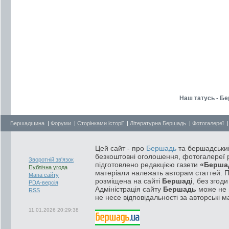
Наш татусь - Бе
Бершадщина
|
Форуми
|
Сторінками історії
|
Літературна Бершадь
|
Фотогалереї
Цей сайт - про
Бершадь
та бершадський
безкоштовні оголошення, фотогалереї р
Зворотній зв'язок
підготовлено редакцією газети
«Берша
Публічна угода
матеріали належать авторам статтей. 
Мапа сайту
розміщена на сайті
Бершаді
, без згод
PDA-версія
Адміністрація сайту
Бершадь
може не п
RSS
не несе відповідальності за авторські м
11.01.2026 20:29:38