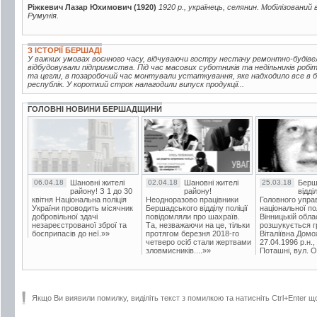
Ріжкевич Лазар Юхимович (1920)
1920 р., українець, селянин. Мобілізований 
Румунія.
З ІСТОРІЇ БЕРШАДІ
У важких умовах воєнного часу, відчуваючи гостру нестачу ремонтно-будівел
відбудовували підприємства. Під час масових суботників та недільників робі
та цегли, в позаробочий час монтували устаткування, яке надходило все в бі
республік. У короткий строк налагодили випуск продукції...
ГОЛОВНІ НОВИНИ БЕРШАДЩИНИ
06.04.18
Шановні жителі
02.04.18
Шановні жителі
25.03.18
Берш
району! З 1 до 30
району!
відді
квітня Національна поліція
Неодноразово працівники
Головного упра
України проводить місячник
Бершадського відділу поліції
національної пол
добровільної здачі
повідомляли про шахраїв.
Вінницькій обла
незареєстрованої зброї та
Та, незважаючи на це, тільки
розшукується гр
боєприпасів до неї.»»
протягом березня 2018-го
Віталіївна Домо
четверо осіб стали жертвами
27.04.1996 р.н.,
зловмисників....»»
Поташні, вул. Ос
Якщо Ви виявили помилку, виділіть текст з помилкою та натисніть Ctrl+Enter щ