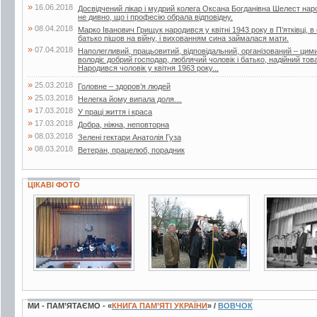
»
16.06.2018
Досвідчений лікар і мудрий колега Оксана Богданівна Шелест наро
не дивно, що і професію обрала відповідну.
»
08.04.2018
Марко Іванович Грищук народився у квітні 1943 року в П’ятківці, в 
батько пішов на війну, і вихованням сина займалася мати.
»
07.04.2018
Наполегливий, працьовитий, відповідальний, організований – ци
володіє добрий господар, люблячий чоловік і батько, надійний т
Народився чоловік у квітня 1963 року...
»
25.03.2018
Головне – здоров’я людей
»
25.03.2018
Нелегка йому випала доля…
»
17.03.2018
У праці життя і краса
»
17.03.2018
Добра, ніжна, неповторна
»
08.03.2018
Зелені гектари Анатолія Гуза
»
08.03.2018
Ветеран, працелюб, порадник
ЦІКАВІ ФОТО
3 фото
7 фото
2 фото
МИ - ПАМ’ЯТАЄМО - «
КНИГА ПАМ’ЯТІ УКРАЇНИ
» /
ВОВЧОК