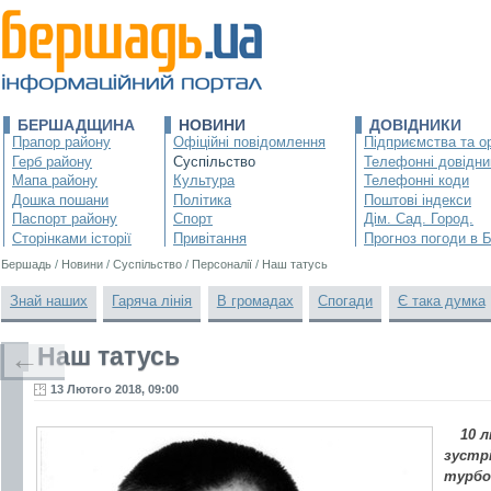
БЕРШАДЩИНА
НОВИНИ
ДОВІДНИКИ
Прапор району
Офіційні повідомлення
Підприємства та ор
Герб району
Суспільство
Телефонні довідни
Мапа району
Культура
Телефонні коди
Дошка пошани
Політика
Поштові індекси
Паспорт району
Спорт
Дім. Сад. Город.
Сторінками історії
Привітання
Прогноз погоди в 
Бершадь
/
Новини
/
Суспільство
/
Персоналії
/
Наш татусь
Знай наших
Гаряча лінія
В громадах
Спогади
Є така думка
Наш татусь
←
13 Лютого 2018, 09:00
10 л
зустр
турбо