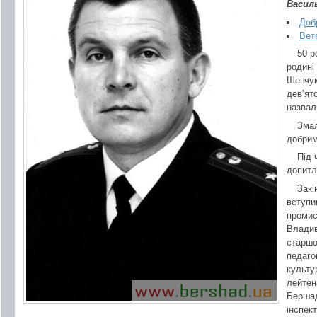
Васил
Доб
Вет
50 р
родині
Шевчук
дев’ят
назвал
Змал
добрим
Під 
допитл
Закі
вступи
промис
Владив
старшо
педаго
культу
лейтен
Бершад
інспек