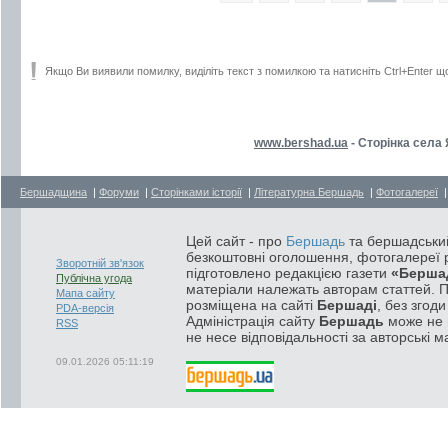
Якщо Ви виявили помилку, виділіть текст з помилкою та натисніть Ctrl+Enter щ
www.bershad.ua
- Сторінка села
Бершадщина
|
Форуми
|
Сторінками історії
|
Літературна Бершадь
|
Фотогалереї
Цей сайт - про
Бершадь
та бершадський
безкоштовні оголошення, фотогалереї р
Зворотній зв'язок
підготовлено редакцією газети
«Берша
Публічна угода
матеріали належать авторам статтей. 
Мапа сайту
розміщена на сайті
Бершаді
, без згод
PDA-версія
Адміністрація сайту
Бершадь
може не п
RSS
не несе відповідальності за авторські м
09.01.2026 05:11:19