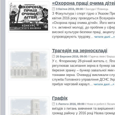
«Охорона праці очима діте
3 Квітня 2016, 09:00
/
Заходи
/
Яланець
З Фізкультура і спорт гідно з Указом Пр
квітня 2016 року проводиться Всеукраї
«Охорона праці очима дітей». Його мета
т.ч. активної молоді, до проблем у сфе
високої культури безпеки праці, акцент
супроводжують трудову...
читати далі ...»
Трагедія на зерноскладі
26 Березня 2016, 09:00
/
Гаряча лінія
/
Берш
У с. Флориному 28-річний житель с. Ял
регулював засипання зерна в бункер за
березня зранку – бункер завальної ями о
тоннами зерна. Очевидці викликали слу
служба Головного управління ДСНС Украї
прибув черговий караул...
читати далі ...»
Графік
1 Лютого 2016, 09:00
/
Нове в роботі
/
Лісни
виїздів з питань вивчення та вирішення
громад району у 2016 році Назва гром