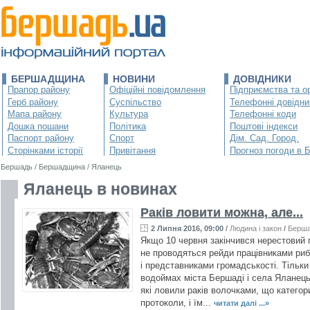
БЕРШАДЩИНА
НОВИНИ
ДОВІДНИКИ
Прапор району
Офіційні повідомлення
Підприємства та ор
Герб району
Суспільство
Телефонні довідни
Мапа району
Культура
Телефонні коди
Дошка пошани
Політика
Поштові індекси
Паспорт району
Спорт
Дім. Сад. Город.
Сторінками історії
Привітання
Прогноз погоди в 
Бершадь
/
Бершадщина
/
Яланець
Яланець в новинах
Раків ловити можна, але...
2 Липня 2016, 09:00
/
Людина і закон
/
Берш
Якщо 10 червня закінчився нерестовий п
не проводяться рейди працівниками рибо
і представниками громадськості. Тільки 
водоймах міста Бершаді і села Яланець
які ловили раків волочками, що категор
протоколи, і їм...
читати далі ...»