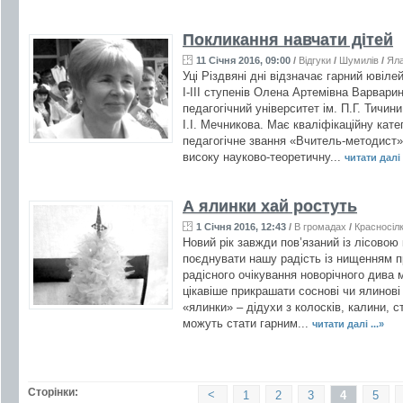
Покликання навчати дітей
11 Січня 2016, 09:00
/
Відгуки
/
Шумилів
/
Ял
Уці Різдвяні дні відзначає гарний ювіл
І-ІІІ ступенів Олена Артемівна Варвари
педагогічний університет ім. П.Г. Тичин
І.І. Мечникова. Має кваліфікаційну кате
педагогічне звання «Вчитель-методист»
високу науково-теоретичну...
читати далі .
А ялинки хай ростуть
1 Січня 2016, 12:43
/
В громадах
/
Красносіл
Новий рік завжди пов’язаний із лісово
поєднувати нашу радість із нищенням п
радісного очікування новорічного дива
цікавіше прикрашати соснові чи ялинові 
«ялинки» – дідухи з колосків, калини, с
можуть стати гарним...
читати далі ...»
Сторінки:
<
1
2
3
4
5