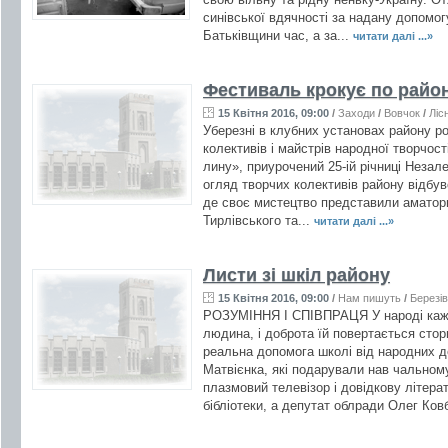
синівської вдячності за надану допомог
Батьківщини час, а за...
читати далі ...»
Фестиваль крокує по райо
15 Квітня 2016, 09:00
/
Заходи
/
Вовчок
/
Ліс
Уберезні в клубних установах району 
колективів і майстрів народної творчост
лину», приурочений 25-ій річниці Незал
огляд творчих колективів району відбув
де своє мистецтво представили аматори
Тирлівського та...
читати далі ...»
Листи зі шкіл району
15 Квітня 2016, 09:00
/
Нам пишуть
/
Березі
РОЗУМІННЯ І СПІВПРАЦЯ У народі каж
людина, і доброта їй повертається сто
реальна допомога школі від народних д
Матвієнка, які подарували нав чальном
плазмовий телевізор і довідкову літера
бібліотеки, а депутат облради Олег Ков