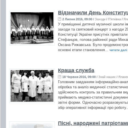
Відзначили День Конституц
2 Липня 2016, 09:00
/
Заходи
/
П'ятківка
/
Ял
У приміщенні дитячої музичної школи ім
заходи та святковий концерт з нагоди 20
Конституції України присутніх привітали
Стефанцов, голова районної ради Михай
Оксана Рижавська. Було продемонстро
основні етапи становлення...
читати далі .
Краща служба
18 Червня 2016, 09:00
/
Знай наших
/
Ялане
Головним завданням інформаційно-аналіт
обробка та аналіз медичної статистично
здійснюють контроль за правильним вед
приймають медико-статистичні документ
звітні форми. Одночасно розраховують
збір оперативної інформації про роботу.
Пісні, народжені патріотам