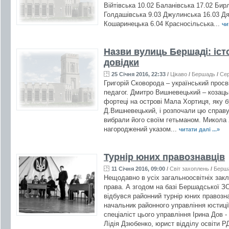
Війтівська 10.02 Баланівська 17.02 Бир
Голдашівська 9.03 Джулинська 16.03 Дя
Кошаринецька 6.04 Красносільська...
чи
Назви вулиць Бершаді: істо
довідки
25 Січня 2016, 22:33
/
Цікаво
/
Бершадь
/
Се
Григорій Сковорода – український просв
педагог. Дмитро Вишневецький – козаць
фортеці на острові Мала Хортиця, яку б
Д.Вишневецький, і розпочали цю справу,
вибрали його своїм гетьманом. Микола 
нагороджений указом...
читати далі ...»
Турнір юних правознавців
11 Січня 2016, 09:00
/
Світ захоплень
/
Берш
Нещодавно в усіх загальноосвітніх зак
права. А згодом на базі Бершадської ЗО
відбувся районний турнір юних правозна
начальник районного управління юстиц
спеціаліст цього управління Ірина Дов 
Лідія Дзюбенко, юрист відділу освіти Р