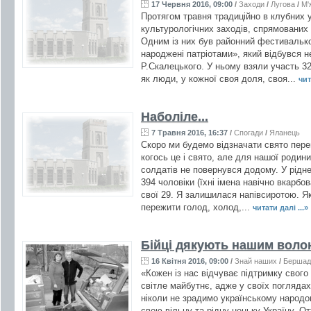
17 Червня 2016, 09:00
/
Заходи
/
Лугова
/
М'
Протягом травня традиційно в клубних 
культурологічних заходів, спрямованих 
Одним із них був районний фестивалькон
народжені патріотами», який відбувся н
Р.Скалецького. У ньому взяли участь 32 
як люди, у кожної своя доля, своя...
чит
Наболіле...
7 Травня 2016, 16:37
/
Спогади
/
Яланець
Скоро ми будемо відзначати свято пе
когось це і свято, але для нашої родин
солдатів не повернувся додому. У рідне
394 чоловіки (їхні імена навічно вкарбов
свої 29. Я залишилася напівсиротою. Я
пережити голод, холод,...
читати далі ...»
Бійці дякують нашим воло
16 Квітня 2016, 09:00
/
Знай наших
/
Бершад
«Кожен із нас відчуває підтримку свого 
світле майбутнє, адже у своїх погляда
ніколи не зрадимо українському народ
свою вільну та рідну неньку-Україну. О