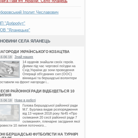
нига Пам’яті України. Село Яланець
боровський Іполит Чеславович
мівка
/
Флорино
/
Шляхова
/
Яланець
П "Добробут"
ОВ "Яланецьке"
НОВИНИ СЕЛА ЯЛАНЕЦЬ
НАГОРОДИ УКРАЇНСЬКОГО КОЗАЦТВА
Знай наших
16.06.18
14 орденів знайшли своїх героїв.
Днями під час чергової поїздки на
Схід України до зони проведення
Операції об’єднаних сил (ООС)
вінницькі та бершадські волонтери
оставили на фронт нагороди і...
СЕСІЯ РАЙОННОЇ РАДИ ВІДБУДЕТЬСЯ 10
ЛИПНЯ
Нове в роботі
15.06.18
Голова Бершадської районної ради
М.Г. Бурлака видав розпорядження
від 13 червня 2018 року №45 «Про
скликання 20 сесії районної ради 7
скликання», пленарне засідання якої
ровести 10 липня поточного...
ЮНІ БЕРШАДСЬКІ ФУТБОЛІСТИ НА ТУРНІРІ