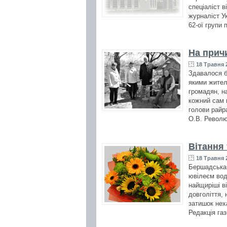
спеціаліст 
журналіст Ук
62-ої групи 
На прич
18 Травня 2
Здавалося б,
якими жител
громадян, н
кожний сам 
голови райр
О.В. Револю
Вітання
18 Травня 2
Бершадська 
ювілеєм вод
найщиріші в
довголіття, 
затишок нех
Редакція газ