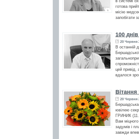
в системі ох
готова прий
місію медсе
запобігати 
100 днів
20 Червня 
В останній 
Бершадської
загальноприй
спроможніст
цей привід, 
вдалося зро
Вітання
20 Червня 
Бершадська 
ювілею секр
ГРИНИК (11.
Вам міцного 
задумів і п
завжди впев