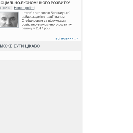
СОЦІАЛЬНО-ЕКОНОМІЧНОГО РОЗВИТКУ
Нове в роботі
06.02.18
Інтерв’ю з головою Бершадської
райдержадміністрації Іваном
Стефанцовим за підсумками
соціально-економічного розвитку
району у 2017 році
всі новини...»
МОЖЕ БУТИ ЦІКАВО
нець