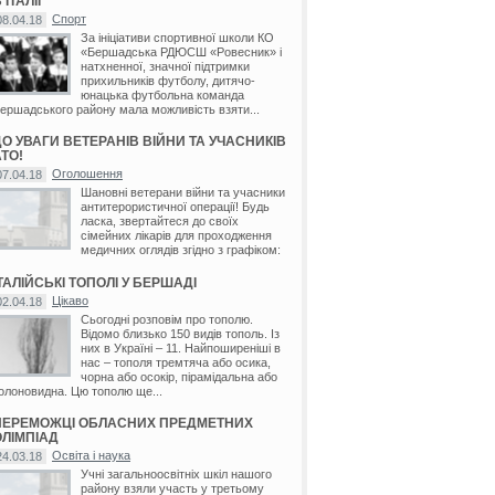
 ІТАЛІЇ
Спорт
08.04.18
За ініціативи спортивної школи КО
«Бершадська РДЮСШ «Ровесник» і
натхненної, значної підтримки
прихильників футболу, дитячо-
юнацька футбольна команда
ершадського району мала можливість взяти...
ДО УВАГИ ВЕТЕРАНІВ ВІЙНИ ТА УЧАСНИКІВ
ТО!
Оголошення
07.04.18
Шановні ветерани війни та учасники
антитерористичної операції! Будь
ласка, звертайтеся до своїх
сімейних лікарів для проходження
медичних оглядів згідно з графіком:
ТАЛІЙСЬКІ ТОПОЛІ У БЕРШАДІ
Цікаво
02.04.18
Сьогодні розповім про тополю.
Відомо близько 150 видів тополь. Із
них в Україні – 11. Найпоширеніші в
нас – тополя тремтяча або осика,
чорна або осокір, пірамідальна або
олоновидна. Цю тополю ще...
ПЕРЕМОЖЦІ ОБЛАСНИХ ПРЕДМЕТНИХ
ОЛІМПІАД
Освіта і наука
24.03.18
Учні загальноосвітніх шкіл нашого
району взяли участь у третьому