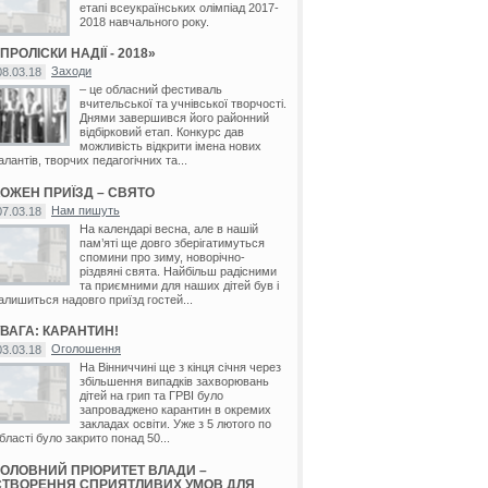
етапі всеукраїнських олімпіад 2017-
2018 навчального року.
ПРОЛІСКИ НАДІЇ - 2018»
Заходи
08.03.18
– це обласний фестиваль
вчительської та учнівської творчості.
Днями завершився його районний
відбірковий етап. Конкурс дав
хайлівка
/
Поташня
/
Серебрія
/
Серединка
/
Тернівка
/
Устя
/
Флорино
/
Яланець
можливість відкрити імена нових
алантів, творчих педагогічних та...
КОЖЕН ПРИЇЗД – СВЯТО
Нам пишуть
07.03.18
На календарі весна, але в нашій
пам’яті ще довго зберігатимуться
спомини про зиму, новорічно-
різдвяні свята. Найбільш радісними
та приємними для наших дітей був і
алишиться надовго приїзд гостей...
УВАГА: КАРАНТИН!
ь
Оголошення
03.03.18
На Вінниччині ще з кінця січня через
збільшення випадків захворювань
дітей на грип та ГРВІ було
запроваджено карантин в окремих
закладах освіти. Уже з 5 лютого по
бласті було закрито понад 50...
ГОЛОВНИЙ ПРІОРИТЕТ ВЛАДИ –
СТВОРЕННЯ СПРИЯТЛИВИХ УМОВ ДЛЯ