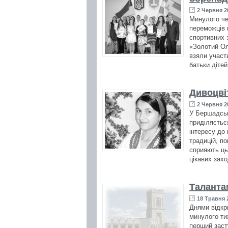
2 Червня 2
Минулого че
переможців 
спортивних з
«Золотий Ол
взяли участь
батьки дітей
Дивоцвіт
2 Червня 2
У Бершадські
приділяєтьс
інтересу до
традицій, п
сприяють ць
цікавих захо
Таланта
18 Травня 2
Днями відкр
минулого ти
перший заст