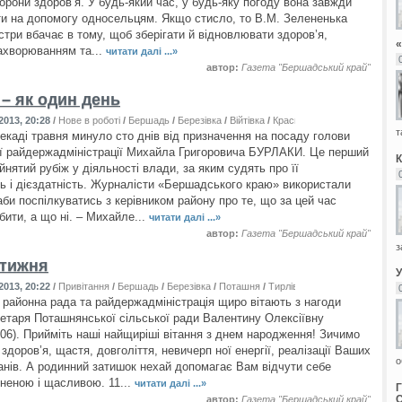
орони здоров’я. У будь-який час, у будь-яку погоду вона завжди
ти на допомогу односельцям. Якщо стисло, то В.М. Зелененька
стри вбачає в тому, щоб зберігати й відновлювати здоров’я,
«
захворюванням та...
читати далі ...»
автор:
Газета "Бершадський край"
 – як один день
2013, 20:28
/
Нове в роботі
/
Бершадь
/
Березівка
/
Війтівка
/
Красносілка
/
Маньківка
/
Ми
т
декаді травня минуло сто днів від призначення на посаду голови
 райдержадміністрації Михайла Григоровича БУРЛАКИ. Це перший
нятий рубіж у діяльності влади, за яким судять про її
ь і дієздатність. Журналісти «Бершадського краю» використали
аби поспілкуватись з керівником району про те, що за цей час
бити, а що ні. – Михайле...
читати далі ...»
автор:
Газета "Бершадський край"
з
 тижня
2013, 20:22
/
Привітання
/
Бершадь
/
Березівка
/
Поташня
/
Тирлівка
/
Флорино
/
Яланец
районна рада та райдержадміністрація щиро вітають з нагоди
етаря Поташнянської сільської ради Валентину Олексіївну
06). Прийміть наші найщиріші вітання з днем народження! Зичимо
здоров’я, щастя, довголіття, невичерп ної енергії, реалізації Ваших
о
ланів. А родинний затишок нехай допомагає Вам відчути себе
неною і щасливою. 11...
читати далі ...»
автор:
Газета "Бершадський край"