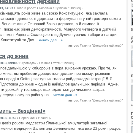
В
незалежності держави
3, 14:23
/
Нове в роботі
/
Бирлівка
/
Сумівка
/
Яланець
 сімнадцять років живе за своєю Конституцією, яка заклала
ганізації і діяльності держави та формування у ній громадянського
. Вона не лише Основний Закон держави, а й символ її
і, показник рівня демократичності. Минулого четверга в дитячій
Б
лі імені Родіона Скалецького відбулися урочисті збори з нагоди
і Конституції та Дня...
читати далі ...»
А
автор:
Газета "Бершадський край"
ся до жнив
2013, 09:00
/
В громадах
/
Осіївка
/
Устя
/
Яланець
дповідальнішою у хліборобів є пора збирання урожаю. Про те, як
о жнив, які проблеми доведеться долати при цьому, розповів
І
а нараді в Осіївці заступник голови райдержадміністрації В.Я.
дготовка до жнив – один із найвідповідальніших періодів. Адже,
ти урожай, у господарствах вдаються до чималих затрат.
у середньому по району на...
читати далі ...»
автор:
Газета "Бершадський край"
к
мить – безцінна!»
013, 11:42
/
Персоналії
/
Яланець
й девіз роботи медсестри Яланецької амбулаторії загальної
сімейної медицини Валентини Зелененької, яка вже 23 роки працює