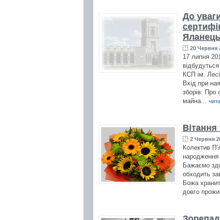
До уваг
сертифік
Яланець
20 Червня 
17 липня 201
відбудуться
КСП ім. Лес
Вхід при на
зборів: Про 
майна...
чита
Вітання
2 Червня 2
Колектив П’я
народження 
Бажаємо здо
обходить за
Божа хранит
довго прожи
Зорепад