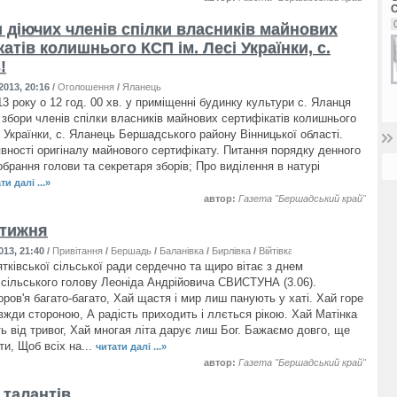
и діючих членів спілки власників майнових
атів колишнього КСП ім. Лесі Українки, с.
!
2013, 20:16
/
Оголошення
/
Яланець
3 року о 12 год. 00 хв. у приміщенні будинку культури с. Яланця
 збори членів спілки власників майнових сертифікатів колишнього
і Українки, с. Яланець Бершадського району Вінницької області.
явності оригіналу майнового сертифікату. Питання порядку денного
обрання голови та секретаря зборів; Про виділення в натурі
ти далі ...»
автор:
Газета "Бершадський край"
 тижня
013, 21:40
/
Привітання
/
Бершадь
/
Баланівка
/
Бирлівка
/
Війтівка
/
Поташня
/
Устя
/
Яла
тківської сільської ради сердечно та щиро вітає з днем
сільського голову Леоніда Андрійовича СВИСТУНА (3.06).
ров'я багато-багато, Хай щастя і мир лиш панують у хаті. Хай горе
вжди стороною, А радість приходить і ллється рікою. Хай Матінка
ь від тривог, Хай многая літа дарує лиш Бог. Бажаємо довго, ще
ти, Щоб всіх на...
читати далі ...»
автор:
Газета "Бершадський край"
 талантів