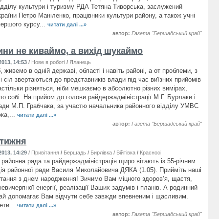
відділу культури і туризму РДА Тетяна Тиворська, заслужений
раїни Петро Маніленко, працівники культури району, а також учні
першого курсу...
читати далі ...»
автор:
Газета "Бершадський край"
ини не киваймо, а вихід шукаймо
013, 14:53
/
Нове в роботі
/
Яланець
 живемо в одній державі, області і навіть районі, а от проблеми, з
і сіл звертаються до представників влади під час виїзних прийомів
астільки різняться, ніби мешкаємо в абсолютно різних вимірах,
по собі. На прийом до голови райдержадміністрації М.Г. Бурлаки і
ади М.П. Грабчака, за участю начальника районного відділу УМВС
ка,...
читати далі ...»
автор:
Газета "Бершадський край"
 тижня
013, 14:29
/
Привітання
/
Бершадь
/
Бирлівка
/
Війтівка
/
Красносілка
/
Крушинівка
/
Мань
районна рада та райдержадміністрація щиро вітають із 55-річним
ія районної ради Василя Миколайовича ДЯКА (1.05). Прийміть наші
ітання з днем народження! Зичимо Вам міцного здоров’я, щастя,
невичерпної енергії, реалізації Ваших задумів і планів. А родинний
ай допомагає Вам відчути себе завжди впевненим і щасливим.
ети...
читати далі ...»
автор:
Газета "Бершадський край"