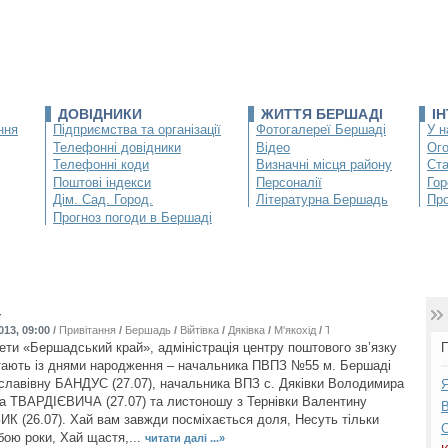
ДОВІДНИКИ
ЖИТТЯ БЕРШАДІ
І
ння
Підприємства та організації
Фотогалереї Бершаді
У н
Телефонні довідники
Відео
Ог
Телефонні коди
Визначні місця району
Ста
Поштові індекси
Персоналії
Гор
Дім. Сад. Город.
Літературна Бершадь
Про
Прогноз погоди в Бершаді
!
013, 09:00
/
Привітання
/
Бершадь
/
Війтівка
/
Дяківка
/
М'якохід
/
Тернівка
/
Яланець
зети «Бершадський край», адміністрація центру поштового зв’язку
П
ають із днями народження – начальника ПВПЗ №55 м. Бершаді
славівну БАНДУС (27.07), начальника ВПЗ с. Дяківки Володимира
Я
 ТВАРДІЄВИЧА (27.07) та листоношу з Тернівки Валентину
В
ЗИК (26.07). Хай вам завжди посміхається доля, Несуть тільки
С
бою роки, Хай щастя,...
читати далі ...»