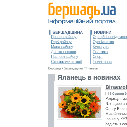
БЕРШАДЩИНА
НОВИНИ
Прапор району
Офіційні повідомле
Герб району
Суспільство
Мапа району
Культура
Дошка пошани
Політика
Паспорт району
Спорт
Сторінками історії
Привітання
Бершадь
/
Бершадщина
/
Яланець
Яланець в новинах
Вітаємо
6 Серпня 2
Редакція га
№7 щиро віт
Ольгу В’яче
Михайловича
Іванівну КУ
радість з со