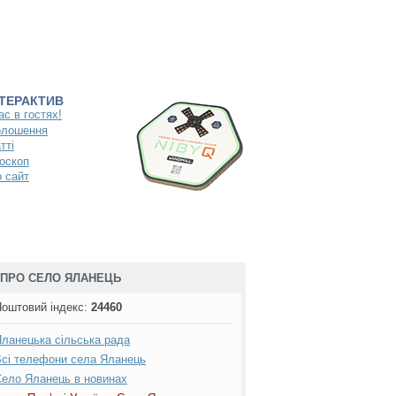
НТЕРАКТИВ
ас в гостях!
олошення
тті
оскоп
 сайт
ПРО СЕЛО ЯЛАНЕЦЬ
оштовий індекс
:
24460
ланецька сільська рада
сі телефони села Яланець
ело Яланець в новинах