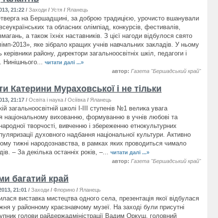
013, 21:22
/
Заходи
/
Устя
/
Яланець
тверга на Бершадщині, за доброю традицією, урочисто вшанували
всеукраїнських та обласних олімпіад, конкурсів, фестивалів,
магань, а також їхніх наставників. З цієї нагоди відбулося свято
імп-2013», яке зібрало кращих учнів навчальних закладів. У ньому
 керівники району, директори загальноосвітніх шкіл, педагоги і
. Нинішнього...
читати далі ...»
автор:
Газета "Бершадський край"
и Катерини Мураховської і не тільки
013, 21:17
/
Освіта і наука
/
Осіївка
/
Яланець
й загальноосвітній школі І-ІІІ ступенів №1 велика увага
я національному вихованню, формуванню в учнів любові та
 народної творчості, вивченню і збереженню етнокультурних
опуляризації духовного надбання національної культури. Активно
ому тижні народознавства, в рамках яких проводиться чимало
дів. – За декілька останніх років, –...
читати далі ...»
автор:
Газета "Бершадський край"
ми багатий край
013, 21:01
/
Заходи
/
Флорино
/
Яланець
илася виставка мистецтва одного села, презентація якої відбулася
жня у районному краєзнавчому музеї. На заході були присутні
упник голови райдержадміністрації Вадим Оркуш, головний