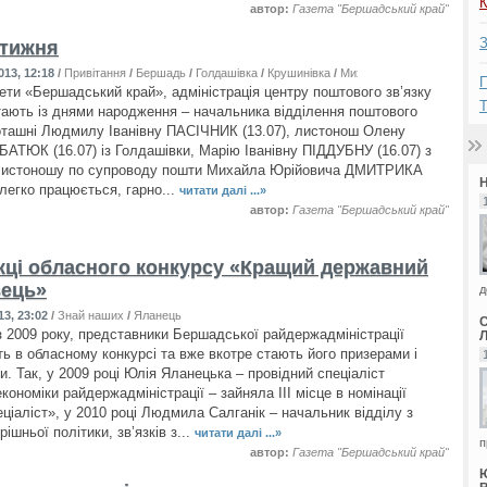
К
автор:
Газета "Бершадський край"
З
 тижня
013, 12:18
/
Привітання
/
Бершадь
/
Голдашівка
/
Крушинівка
/
Михайлівка
/
Поташня
/
Су
П
зети «Бершадський край», адміністрація центру поштового зв’язку
Т
ають із днями народження – начальника відділення поштового
Поташні Людмилу Іванівну ПАСІЧНИК (13.07), листонош Олену
БАТЮК (16.07) із Голдашівки, Марію Іванівну ПІДДУБНУ (16.07) з
 листоношу по супроводу пошти Михайла Юрійовича ДМИТРИКА
 легко працюється, гарно...
читати далі ...»
автор:
Газета "Бершадський край"
ці обласного конкурсу «Кращий державний
ець»
д
3, 23:02
/
Знай наших
/
Яланець
 2009 року, представники Бершадської райдержадміністрації
ть в обласному конкурсі та вже вкотре стають його призерами і
. Так, у 2009 році Юлія Яланецька – провідний спеціаліст
кономіки райдержадміністрації – зайняла ІІІ місце в номінації
ціаліст», у 2010 році Людмила Салганік – начальник відділу з
рішньої політики, зв’язків з...
читати далі ...»
п
автор:
Газета "Бершадський край"