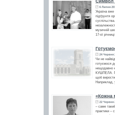
Символ 
6 Липня 201
Україна вже
підґрунтя ор
суспільства
незалежност
музичній шко
17-ої річниц
Готуємо
24 Червня 
Чи не найві
готуємося д
нещодавно н
КУШПЕЛА. Пі
щоб вирости
Наприклад, 
«Кожна 
22 Червня 2
– саме таки
практики – 