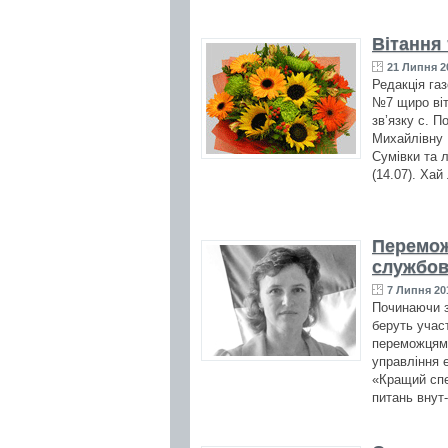
Вітання
21 Липня 2
Редакція га
№7 щиро віт
зв’язку с. 
Михайлівну 
Сумівки та
(14.07). Хай
Перемож
службов
7 Липня 201
Починаючи з
беруть учас
переможцями
управління е
«Кращий спе
питань внут-