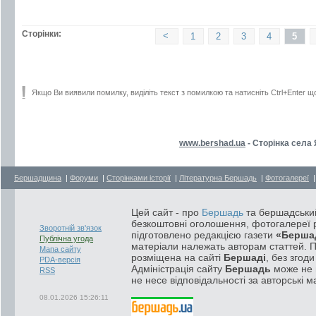
Сторінки:
<
1
2
3
4
5
Якщо Ви виявили помилку, виділіть текст з помилкою та натисніть Ctrl+Enter щ
www.bershad.ua
- Сторінка села
Бершадщина
|
Форуми
|
Сторінками історії
|
Літературна Бершадь
|
Фотогалереї
Цей сайт - про
Бершадь
та бершадський
безкоштовні оголошення, фотогалереї р
Зворотній зв'язок
підготовлено редакцією газети
«Берша
Публічна угода
матеріали належать авторам статтей. 
Мапа сайту
розміщена на сайті
Бершаді
, без згод
PDA-версія
Адміністрація сайту
Бершадь
може не п
RSS
не несе відповідальності за авторські м
08.01.2026 15:26:11