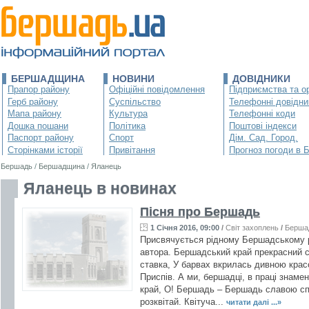
БЕРШАДЩИНА
НОВИНИ
ДОВІДНИКИ
Прапор району
Офіційні повідомлення
Підприємства та ор
Герб району
Суспільство
Телефонні довідни
Мапа району
Культура
Телефонні коди
Дошка пошани
Політика
Поштові індекси
Паспорт району
Спорт
Дім. Сад. Город.
Сторінками історії
Привітання
Прогноз погоди в 
Бершадь
/
Бершадщина
/
Яланець
Яланець в новинах
Пісня про Бершадь
1 Січня 2016, 09:00
/
Світ захоплень
/
Берша
Присвячується рідному Бершадському р
автора. Бершадський край прекрасний с
ставка, У барвах вкрилась дивною крас
Приспів. А ми, бершадці, в праці знам
край, О! Бершадь – Бершадь славою спо
розквітай. Квітуча...
читати далі ...»