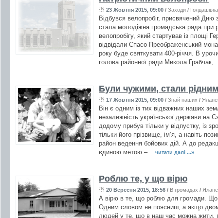
23 Жовтня 2015, 09:00
/
Заходи
/
Голдашівка
Відбувся велопробіг, присвячений Дню 
стала молодіжна громадська рада при р
велопробігу, який стартував із площі Ге
відвідали Спасо-Преображенський мона
року буде святкувати 400-річчя. В уроч
голова районної ради Микола Грабчак,.
Були чужими, стали рідни
17 Жовтня 2015, 09:00
/
Знай наших
/
Ялане
Він є одним із тих відважних наших зем
незалежність української держави на Сх
додому прибув тільки у відпустку, із з
тільки його прізвище, ім’я, а навіть по
район ведення бойових дій. А до редакці
єдиною метою –...
читати далі ...»
Роблю те, у що вірю
20 Вересня 2015, 18:56
/
В громадах
/
Ялане
А вірю в те, що роблю для громади. Що
Одним словом не поясниш, а якщо двома
людей у те, що в наш час можна жити, 