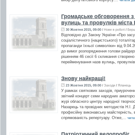
читати дал
Громадське обговорення з
вулиць та провулків міста
30 Жовтня 2015, 09:00
/
Нове в роботі
/
Бер
Відповідно до Закону України «Про засу
соціалістичного (нацистського) тоталіта
пропаганди їхньої символіки» від 9.04.2
до вимог розпорядження голови райдержа
рішенням 46 сесії 6 скликання створено
перейменування назв вулиць, провулків
Знову найкращі!
23 Жовтня 2015, 09:00
/
Заходи
/
Яланець
У рамках святкових заходів, приурочен
звітний концерт семи народних аматор
журі обласного центру народної творчос
Назарець та провідних методистів Н.І.
професійну виконавську майстерність, в
спрямованість репертуару. Отже,...
читат
Патріотичний велопробіг