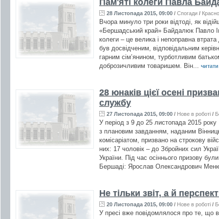
Пам'яті колеги Павла Бай
28 Листопада 2015, 09:00
/
Спогади
/
Красно
Вчора минуло три роки відтоді, як відій
«Бершадський край» Байдалюк Павло І
колеги – це велика і непоправна втрата 
був досвідченим, відповідальним керів
гарним сім’янином, турботливим батько
доброзичливим товаришем. Він...
читати 
28 юнаків цієї осені призв
службу
27 Листопада 2015, 09:00
/
Нове в роботі
/
Б
У період з 9 до 25 листопада 2015 рок
з плановим завданням, наданим Вінниц
комісаріатом, призвано на строкову вій
них: 17 чоловік – до Збройних сил Украї
України. Під час осіннього призову бул
Бершаді: Ярослав Олександрович Меню
Не тільки звіт, а й перспек
20 Листопада 2015, 09:00
/
Нове в роботі
/
Б
У пресі вже повідомлялося про те, що в