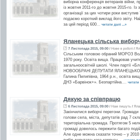
виборна конференція ветеранів війни, п
із жовтня 2011-го до жовтня 2015-го. Із
організації за цих чотири роки виступи
подаємо короткий виклад його звіту. Н
за цей період 600...
читати далі ...»
Яланецька сільська виборч
7 Листопада 2015, 09:00
/
Нове в роботі
/
Ял
Сільським головою обраний МОРОЗ Во
1970 року. Освіта вища. Працював учите
загальноосвітній школі. Член партії «Б
НОВООБРАНІ ДЕПУТАТИ ЯЛАНЕЦЬКОЇ 
Галина Пилипівна, 1964 р.н., освіта ви
ДНЗ «Барвінок+». Безпартійна....
читати 
Дякую за співпрацю
6 Листопада 2015, 09:00
/
Нам пишуть
/
Яла
Закінчилися виборчі перегони. Громади
голови села, міста, депутатів рад 7 скл
територіальна громада. Протягом 5 нел
громаді довелось пережити багато подій
Але одне можна сказати точно – у 2010
вибір депутатського корпусу....