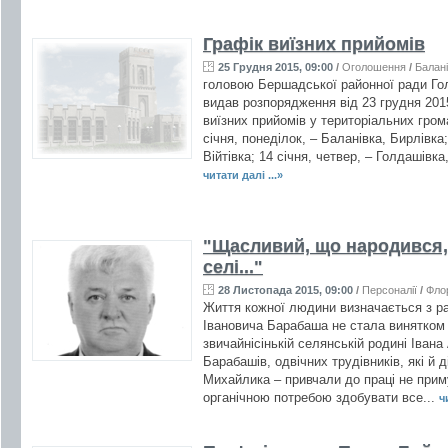
Графік виїзних прийомів
25 Грудня 2015, 09:00
/
Оголошення
/
Балан
головою Бершадської районної ради Го
видав розпорядження від 23 грудня 201
виїзних прийомів у територіальних гром
січня, понеділок, – Баланівка, Бирлівка;
Війтівка; 14 січня, четвер, – Голдашівка
читати далі ...»
"Щасливий, що народився,
селі..."
28 Листопада 2015, 09:00
/
Персоналії
/
Фло
Життя кожної людини визначається з ра
Івановича Барабаша не стала винятком і
звичайнісінькій селянській родині Івана
Барабашів, одвічних трудівників, які й 
Михайлика – привчали до праці не при
органічною потребою здобувати все...
ч