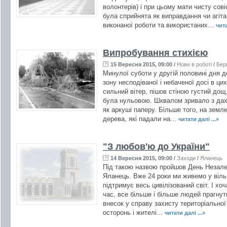
волонтерів) і при цьому мати чисту сові
була сприйнята як виправдання чи агіта
виконаної роботи та використаних...
чита
Випробування стихією
15 Вересня 2015, 09:00
/
Нове в роботі
/
Бер
Минулої суботи у другій половині дня д
зону несподіваної і небаченої досі в цих
сильний вітер, пішов стіною густий дощ
була нульовою. Шквалом зривало з дахі
як аркуші паперу. Більше того, на земл
дерева, які падали на...
читати далі ...»
"З любов'ю до України"
14 Вересня 2015, 09:00
/
Заходи
/
Яланець
Під такою назвою пройшов День Незалеж
Яланець. Вже 24 роки ми живемо у вільні
підтримує весь цивілізований світ. І хо
час, все більше і більше людей прагнут
внесок у справу захисту територіально
осторонь і жителі...
читати далі ...»