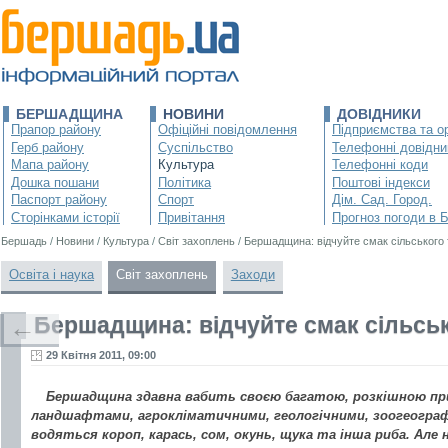
БЕРШАДЩИНА
НОВИНИ
ДОВІДНИКИ
Прапор району
Офіційні повідомлення
Підприємства та ор
Герб району
Суспільство
Телефонні довідни
Мапа району
Культура
Телефонні коди
Дошка пошани
Політика
Поштові індекси
Паспорт району
Спорт
Дім. Сад. Город.
Сторінками історії
Привітання
Прогноз погоди в 
Бершадь
/
Новини
/
Культура
/
Світ захоплень
/
Бершадщина: відчуйте смак сільського
Освіта і наука
Світ захоплень
Заходи
Бершадщина: відчуйте смак сільсь
←
29 Квітня 2011, 09:00
Бершадщина здавна вабить своєю багатою, розкішною пр
ландшафтами, агрокліматичними, геологічними, зоогеографі
водяться короп, карась, сом, окунь, щука та інша риба. Але