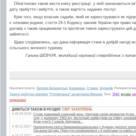
Обов’язково також вести книгу реєстрації, у якій зазначаються ім’
дату прибуття і вибуття, а також вартість наданих послуг.
Крім того, якщо власник садиби, який не зареєструвався як підпр
є членами родини, стаття 24-1 Кодексу законів України про право 
договір з таким працівником та протягом тижня зареєструвати цей д
зайнятості.
Щиро сподіваємось, що дана інформація стане в добрій нагоді вс
сільського зеленого туризму.
Галина ШЕВЧУК, молодший науковий співробітник з пита
Населені пункти:
Берізки-Бершадські
,
Кошаринці
,
Ставки
,
Шумилів
Релевантні ма
Творчі здобутки земляка
"П'ятківчанка" зачарувала Вінницю
Теги:
ЗНО
музею
ор
податкової
ДИВІТЬСЯ ТАКОЖ В РОЗДІЛІ
СВІТ ЗАХОПЛЕНЬ
»
02.04.2018
Стояв травневий сонячний день. Напував своїм ароматом бузок, 
тоді, у далекому 1962-му, фотограф зафіксував на плівку хоровий
були учні 5-7 класів. Керувала...
»
30.12.2017
Напередодні свята Варваривишивальниці у будинку дитячої творчо
Оксаною Шуляр. Присутні ознайомилися з її роботами та навіть 
»
16.12.2017
– так називається книга братів Григорія та Віктора Погончиків. Це 