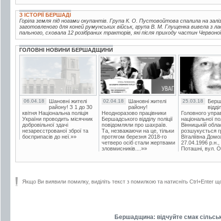
З ІСТОРІЇ БЕРШАДІ
Горіла земля під ногами окупантів. Група К. О. Пустовойтова спалила на заліз
заготовленого для коней румунських військ, група В. М. Глущенка вивела з л
пального, сховала 12 розібраних тракторів, які після приходу частин Червоної
ГОЛОВНІ НОВИНИ БЕРШАДЩИНИ
06.04.18
Шановні жителі
02.04.18
Шановні жителі
25.03.18
Берш
району! З 1 до 30
району!
відді
квітня Національна поліція
Неодноразово працівники
Головного упра
України проводить місячник
Бершадського відділу поліції
національної пол
добровільної здачі
повідомляли про шахраїв.
Вінницькій обла
незареєстрованої зброї та
Та, незважаючи на це, тільки
розшукується гр
боєприпасів до неї.»»
протягом березня 2018-го
Віталіївна Домо
четверо осіб стали жертвами
27.04.1996 р.н.,
зловмисників....»»
Поташні, вул. Ос
Якщо Ви виявили помилку, виділіть текст з помилкою та натисніть Ctrl+Enter щ
Бершадщина: відчуйте смак сільськ