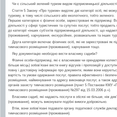
Чи є сільський зелений туризм видом підприємницької діяльност
Стаття 5 Закону «Про туризм» виділяє дві категорії осіб, які мож
туризму, в тому числі сільського або екологічного, тобто зеленого.
Першою категорією є фізичні особи, зареєстровані як підприємці. 
діяльності у сфері туристичних та супутніх послуг, тобто продають 
до категорії «інших суб’єктів підприємницької діяльності, що нада
(проживання), харчування, екскурсійних, розважальних та інших ту
Друга категорія включає фізичних осіб, які не зареєстровані як п
тимчасового розміщення (проживання), харчування тощо.
Яку документацію необхідно вести власнику садиби?
Фізичні особи-підприємці, які є власниками чи орендарями колект
більше місць) зобов’язані вести книгу відгуків і пропозицій у досту
повну і достовірну інформацію про документи, якими вони керуються
вартість та умови одержання послуг, правила ефективного і безпе
розміщення, найменування та адресу виконавця послуг, а також ад
органів захисту тимчасового розміщення (пункт 5 Постанови КМУ «
тимчасового розміщення (проживання) №297 від 15.03.2006 р.»).
Власники садиб, які надають послуги в обсязі не більше, ніж де
(проживання), можуть виконувати подібні вимоги добровільно.
Втім, вони зобов’язані подавати органу податкової служби декла
тимчасового розміщення (проживання).