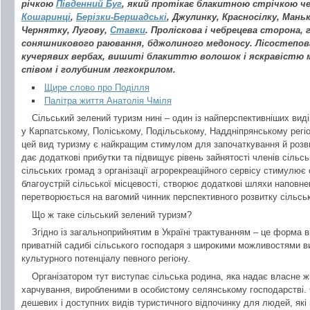
річкою
Південний Буг
, який протікає блакитною стрічкою ч
Кошаринці
,
Берізки-Бершадські
, Джулинку, Красносілку, Маньк
Чернятку, Лугову,
Ставки
. Проліскова і чебрецева сторона, 
соняшникового раювання, бджолиного медоносу. Лісостепова
кучерявих вербах, вишиті блакиттю волошок і яскравістю м
співом і голубиним легкокрилом.
Щире слово про Поділля
Палітра життя Анатолія Чміля
Сільський зелений туризм нині – один із найперспективніших виді
у Карпатському, Поліському, Подільському, Наддніпрянському регіо
цей вид туризму є найкращим стимулом для започаткування й розви
дає додаткові прибутки та підвищує рівень зайнятості членів сільсь
сільських громад з організації агрорекреаційного сервісу стимулює
благоустрій сільської місцевості, створює додаткові шляхи наповн
перетворюється на вагомий чинник перспективного розвитку сільськ
Що ж таке сільський зелений туризм?
Згідно із загальноприйнятим в Україні трактуванням – це форма ві
приватній садибі сільського господаря з широкими можливостями в
культурного потенціалу певного регіону.
Організатором тут виступає сільська родина, яка надає власне 
харчування, виробленими в особистому селянському господарстві. 
дешевих і доступних видів туристичного відпочинку для людей, які