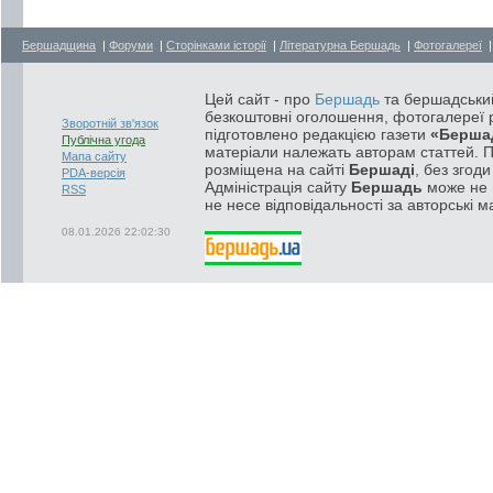
Бершадщина
|
Форуми
|
Сторінками історії
|
Літературна Бершадь
|
Фотогалереї
Цей сайт - про
Бершадь
та бершадський
безкоштовні оголошення, фотогалереї р
Зворотній зв'язок
підготовлено редакцією газети
«Берша
Публічна угода
матеріали належать авторам статтей. 
Мапа сайту
розміщена на сайті
Бершаді
, без згод
PDA-версія
Адміністрація сайту
Бершадь
може не п
RSS
не несе відповідальності за авторські м
08.01.2026 22:02:30