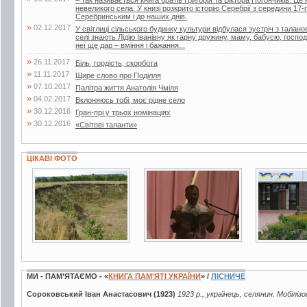
невеликого села. У книзі розкрито історію Серебрії з середини 17
Серебринським і до наших днів.
»
02.12.2017
У світлиці сільського будинку культури відбулася зустріч з тала
селі знають Лідію Іванівну як гарну дружину, маму, бабусю, госпо
неї ще дар – вміння і бажання...
»
26.11.2017
Біль, гордість, скорбота
»
11.11.2017
Щире слово про Поділля
»
07.10.2017
Палітра життя Анатолія Чміля
»
04.02.2017
Вклоняюсь тобі, моє рідне село
»
30.12.2016
Гран-прі у трьох номінаціях
»
30.12.2016
«Світові таланти»
ЦІКАВІ ФОТО
14 фото
7 фото
13 фото
МИ - ПАМ’ЯТАЄМО - «
КНИГА ПАМ’ЯТІ УКРАЇНИ
» /
ЛІСНИЧЕ
Сороковський Іван Анастасович (1923)
1923 р., українець, селянин. Мобіліз