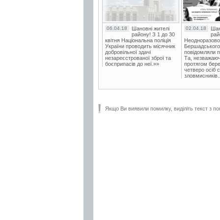
06.04.18
Шановні жителі
02.04.18
Шан
району! З 1 до 30
рай
квітня Національна поліція
Неодноразово
України проводить місячник
Бершадського в
добровільної здачі
повідомляли п
незареєстрованої зброї та
Та, незважаюч
боєприпасів до неї.»»
протягом бере
четверо осіб 
зловмисників..
Якщо Ви виявили помилку, виділіть текст з по