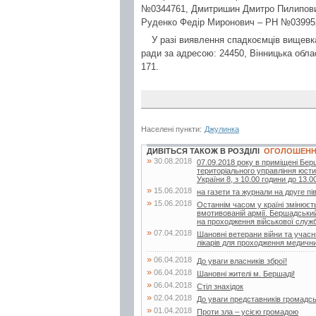
№0344761, Дмитришин Дмитро Пилипови
Руденко Федір Миронович – РН №03995
У разі виявлення спадкоємців вищевк
ради за адресою: 24450, Вінницька обла
171.
Населені пункти:
Джулинка
ДИВІТЬСЯ ТАКОЖ В РОЗДІЛІ
ОГОЛОШЕН
»
30.08.2018
07.09.2018 року в приміщені Бер
територіального управління юстиц
України 8, з 10.00 години до 13.00
»
15.06.2018
на газети та журнали на друге пі
»
15.06.2018
Останнім часом у країні змінюєт
вмотивованій армії. Бершадський 
на проходження військової служби
»
07.04.2018
Шановні ветерани війни та учасн
лікарів для проходження медичних
»
06.04.2018
До уваги власників зброї!
»
06.04.2018
Шановні жителі м. Бершаді!
»
06.04.2018
Стіл знахідок
»
02.04.2018
До уваги представників громадсь
»
01.04.2018
Проти зла – усією громадою