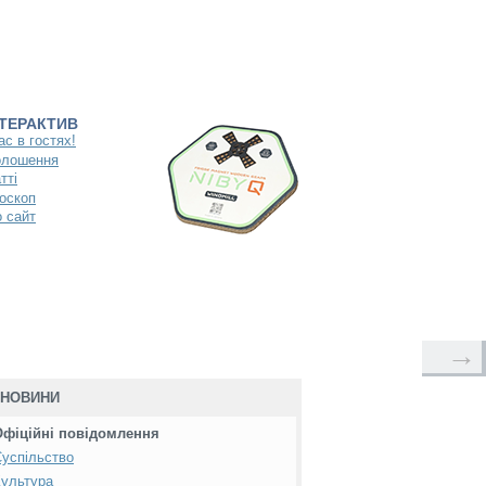
НТЕРАКТИВ
ас в гостях!
олошення
тті
оскоп
 сайт
→
НОВИНИ
Офіційні повідомлення
успільство
ультура