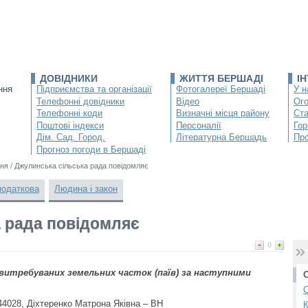
ДОВІДНИКИ
ЖИТТЯ БЕРШАДІ
І
ння
Підприємства та організації
Фотогалереї Бершаді
У н
Телефонні довідники
Відео
Ог
Телефонні коди
Визначні місця району
Ста
Поштові індекси
Персоналії
Гор
Дім. Сад. Город.
Літературна Бершадь
Про
Прогноз погоди в Бершаді
ня
/
Джулинська сільська рада повідомляє
податкова
Людина і закон
 рада повідомляє
0
евитребуваних земельних часток (паїв) за наступними
С
4028, Діхтеренко Матрона Яківна – ВН
К