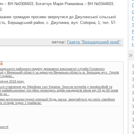
ч – ВН №0306603, Богатчук Марія Романівна – ВН №0344603,
П
2.
азаних громадян просимо звернутися до Джулинської сільської
П
сть, Бершадський район, с. Джулинка, вул. Соборна, 1, тел. 57-
Р
автор:
Газета "Бершадський край"
Н
НЯ
шадського районного відділу державної виконавчої служби Головного
ії у Вінницькій області за адресую Вінницька область м. Бершадь вул.. Героїв
 години...
вріччя 2018 року.
ься ставлення до Збройних сил України. Зросла потреба у професійній та
райвійськкомат постійно проводить відбір кандидатів віком від 18 до 60 років
 за...
ики антитерористичної операції! Будь ласка, звертайтеся до своїх сімейних
 оглядів згідно з графіком:
кості!