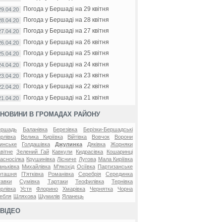
Погода у Бершаді на 29 квітня
29.04.20
Погода у Бершаді на 28 квітня
28.04.20
Погода у Бершаді на 27 квітня
27.04.20
Погода у Бершаді на 26 квітня
26.04.20
Погода у Бершаді на 25 квітня
25.04.20
Погода у Бершаді на 24 квітня
24.04.20
Погода у Бершаді на 23 квітня
23.04.20
Погода у Бершаді на 22 квітня
22.04.20
Погода у Бершаді на 21 квітня
21.04.20
НОВИНИ В ГРОМАДАХ РАЙОНУ
ершадь
Баланівка
Березівка
Берізки-Бершадські
рлівка
Велика Киріївка
Війтівка
Вовчок
Ворони
инське
Голдашівка
Джулинка
Дяківка
Жорняки
вітне
Зелений Гай
Кавкули
Кидрасівка
Кошаринці
асносілка
Крушинівка
Лісниче
Лугова
Мала Киріївка
ньківка
Михайлівка
М'якохід
Осіївка
Партизанське
оташня
П'ятківка
Романівка
Серебрія
Серединка
авки
Сумівка
Тартаки
Теофилівка
Тернівка
рлівка
Устя
Флорино
Хмарівка
Чернятка
Чорна
ебля
Шляхова
Шумилів
Яланець
ВІДЕО