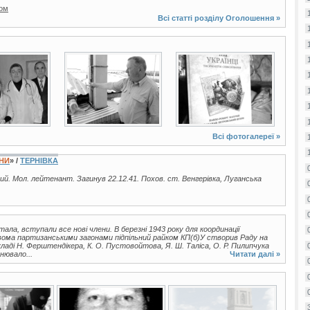
том
Всі статті розділу
Оголошення
»
4 фото
2 фото
Всі фотогалереї »
ЇНИ
» /
ТЕРНІВКА
ий. Мол. лейтенант. Загинув 22.12.41. Похов. ст. Венгерівка, Луганська
стала, вступали все нові члени. В березні 1943 року для координації
двома партизанськими загонами підпільний райком КП(б)У створив Раду на
кладі Н. Ферштендікера, К. О. Пустовойтова, Я. Ш. Таліса, О. Р. Пилипчука
нювало...
Читати далі »