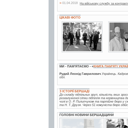
»
01.04.2018
На військову службу за контрак
ЦІКАВІ ФОТО
6 фото
3 фото
МИ - ПАМ’ЯТАЄМО - «
КНИГА ПАМ’ЯТІ УКРА
Рудий Леонід Гаврилович
Українець. Кадров
обл.
З ІСТОРІЇ БЕРШАДІ
До складу підпільних груп, кількість яких зро
розгалуженої сітки підпілля та керівництва 
чолі в О. Р. Пилипчуком та партійне бюро у с
та Н. Т. Друзя. Через 51 комуніста бюро здійс
ГОЛОВНІ НОВИНИ БЕРШАДЩИНИ