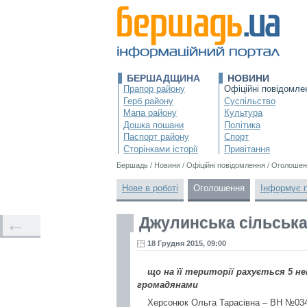
БЕРШАДЩИНА
НОВИНИ
Прапор району
Офіційні повідомле
Герб району
Суспільство
Мапа району
Культура
Дошка пошани
Політика
Паспорт району
Спорт
Сторінками історії
Привітання
Бершадь
/
Новини
/
Офіційні повідомлення
/
Оголошен
Нове в роботі
Оголошення
Інформує 
Джулинська сільська
←
18 Грудня 2015, 09:00
що на її території рахується 5 н
громадянами
Херсонюк Ольга Тарасівна – ВН №034