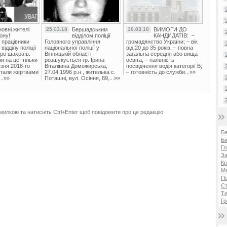
овні жителі
25.03.18
Бершадським
18.03.18
ВИМОГИ ДО
ону!
відділом поліції
КАНДИДАТІВ: –
 працівники
Головного управління
громадянство України; – вік
ідділу поліції
національної поліції у
від 20 до 35 років; – повна
ро шахраїв.
Вінницькій області
загальна середня або вища
и на це, тільки
розшукується гр. Ірина
освіта; – наявність
зня 2018-го
Віталіївна Доможирська,
посвідчення водія категорії В;
стали жертвами
27.04.1996 р.н., жителька с.
– готовність до служби...»»
..»»
Поташні, вул. Осіння, 89,...»»
милкою та натисніть Ctrl+Enter щоб повідомити про це редакцію
Б
Би
Гл
За
Кр
Ма
П
Ст
Ти
Гр