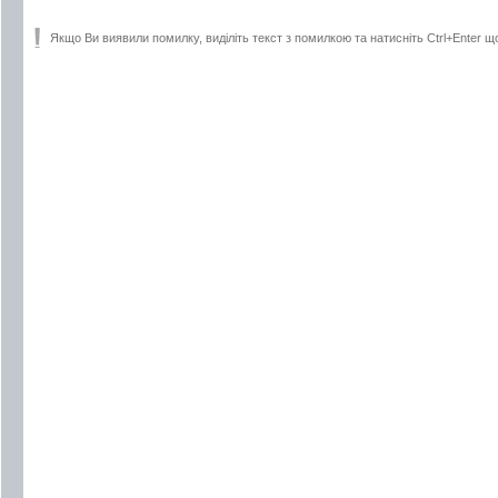
Якщо Ви виявили помилку, виділіть текст з помилкою та натисніть Ctrl+Enter щ