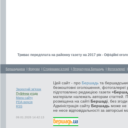
Триває передплата на районну газету на 2017 рік - Офіційні ого
Бершадщина
|
Форуми
|
Сторінками історії
|
Літературна Бершадь
|
Фотогалереї
Цей сайт - про
Бершадь
та бершадський
безкоштовні оголошення, фотогалереї р
Зворотній зв'язок
підготовлено редакцією газети
«Берша
Публічна угода
матеріали належать авторам статтей. 
Мапа сайту
розміщена на сайті
Бершаді
, без згод
PDA-версія
Адміністрація сайту
Бершадь
може не п
RSS
не несе відповідальності за авторські м
09.01.2026 14:42:13