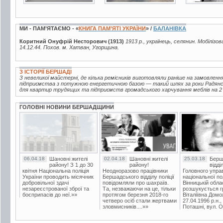
МИ - ПАМ’ЯТАЄМО - «
КНИГА ПАМ’ЯТІ УКРАЇНИ
» /
БАЛАНІВКА
Коритний Онуфрій Несторович (1913)
1913 р., українець, селянин. Мобілізо
14.12.44. Похов. м. Хатван, Угорщина.
З ІСТОРІЇ БЕРШАДІ
З невеликої майстерні, де кілька ремісників виготовляли раніше на замовленн
підприємства з потужною енергетичною базою — такий шлях за роки Радянськ
для квартир трудящих та підприємств громадського харчування меблів на 2 м
ГОЛОВНІ НОВИНИ БЕРШАДЩИНИ
06.04.18
Шановні жителі
02.04.18
Шановні жителі
25.03.18
Берш
району! З 1 до 30
району!
відді
квітня Національна поліція
Неодноразово працівники
Головного упра
України проводить місячник
Бершадського відділу поліції
національної пол
добровільної здачі
повідомляли про шахраїв.
Вінницькій обла
незареєстрованої зброї та
Та, незважаючи на це, тільки
розшукується гр
боєприпасів до неї.»»
протягом березня 2018-го
Віталіївна Домо
четверо осіб стали жертвами
27.04.1996 р.н.,
зловмисників....»»
Поташні, вул. Ос