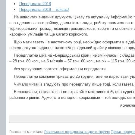
Передплата-2018
Передплата-2018 – триває!
На шпальтах видання друкують цікаву та актуальну інформацію п
сьогодення нашого району, діяльність влади, роботу промислового т
територіальних громад, позицію громадськості, творчі та спортивні
народних умільців та ще багато корисного.
Щоб мати газету і в наступному році, необхідно оформити у відді
передплату на видання, адже «Бершадський край» у кіосках не про
Передплатна ціна на «Бершадський край» не змінилась і складає: н
– 28 грн. 80 коп., на 6 місяців – 57 грн. 60 коп., на рік – 115 грн. 20 к
без урахування вартості оформлення передплати.
Передплатна кампанія триває до 25 грудня, але не варто затягув
Чимало читачів згадують про передплату лише тоді, коли газета
Бершадчани, покваптесь і не втрачайте можливості бути в курсі п
районного рівнів. Адже, хто володіє інформацією – той володіє світ
Колекти
Релевантні матеріали:
Розпочалася передплата на друге півріччя
Триває передпл