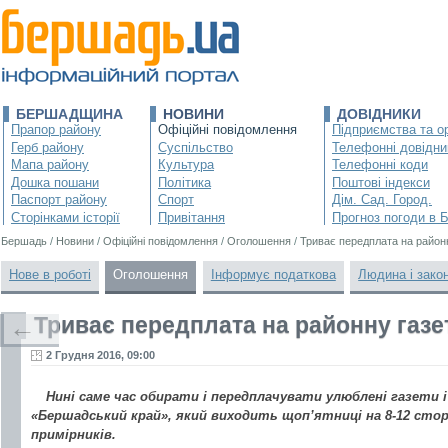
БЕРШАДЩИНА
НОВИНИ
ДОВІДНИКИ
Прапор району
Офіційні повідомлення
Підприємства та ор
Герб району
Суспільство
Телефонні довідни
Мапа району
Культура
Телефонні коди
Дошка пошани
Політика
Поштові індекси
Паспорт району
Спорт
Дім. Сад. Город.
Сторінками історії
Привітання
Прогноз погоди в 
Бершадь
/
Новини
/
Офіційні повідомлення
/
Оголошення
/
Триває передплата на районн
Нове в роботі
Оголошення
Інформує податкова
Людина і зако
Триває передплата на районну газет
←
2 Грудня 2016, 09:00
Нині саме час обирати і передплачувати улюблені газети і
«Бершадський край», який виходить щоп’ятниці на 8-12 сто
примірників.