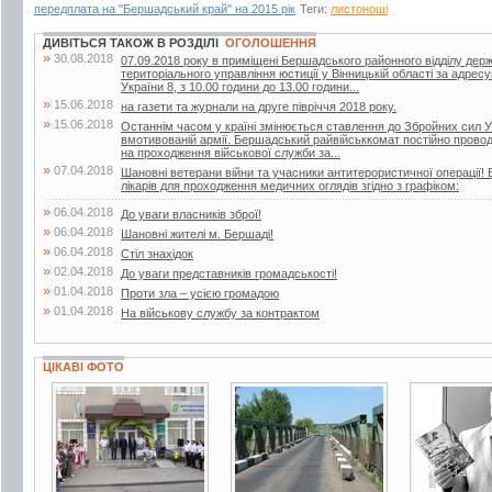
передплата на "Бершадський край" на 2015 рік
Теги:
листоноші
ДИВІТЬСЯ ТАКОЖ В РОЗДІЛІ
ОГОЛОШЕННЯ
»
30.08.2018
07.09.2018 року в приміщені Бершадського районного відділу дер
територіального управління юстиції у Вінницькій області за адрес
України 8, з 10.00 години до 13.00 години...
»
15.06.2018
на газети та журнали на друге півріччя 2018 року.
»
15.06.2018
Останнім часом у країні змінюється ставлення до Збройних сил У
вмотивованій армії. Бершадський райвійськкомат постійно проводит
на проходження військової служби за...
»
07.04.2018
Шановні ветерани війни та учасники антитерористичної операції! 
лікарів для проходження медичних оглядів згідно з графіком:
»
06.04.2018
До уваги власників зброї!
»
06.04.2018
Шановні жителі м. Бершаді!
»
06.04.2018
Стіл знахідок
»
02.04.2018
До уваги представників громадськості!
»
01.04.2018
Проти зла – усією громадою
»
01.04.2018
На військову службу за контрактом
ЦІКАВІ ФОТО
3 фото
18 фото
3 фото