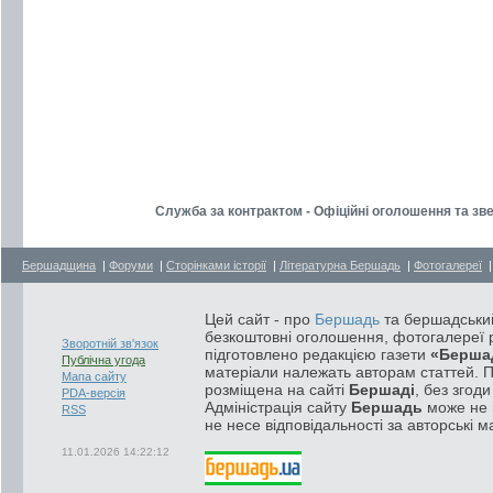
Служба за контрактом - Офіційні оголошення та зв
Бершадщина
|
Форуми
|
Сторінками історії
|
Літературна Бершадь
|
Фотогалереї
Цей сайт - про
Бершадь
та бершадський
безкоштовні оголошення, фотогалереї р
Зворотній зв'язок
підготовлено редакцією газети
«Берша
Публічна угода
матеріали належать авторам статтей. 
Мапа сайту
розміщена на сайті
Бершаді
, без згод
PDA-версія
Адміністрація сайту
Бершадь
може не п
RSS
не несе відповідальності за авторські м
11.01.2026 14:22:12