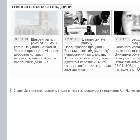
ГОЛОВНІ НОВИНИ БЕРШАДЩИНИ
06.04.18
Шановні жителі
02.04.18
Шановні жителі
25.03.18
Берш
району! З 1 до 30
району!
відді
квітня Національна поліція
Неодноразово працівники
Головного упра
України проводить місячник
Бершадського відділу поліції
національної пол
добровільної здачі
повідомляли про шахраїв.
Вінницькій обла
незареєстрованої зброї та
Та, незважаючи на це, тільки
розшукується гр
боєприпасів до неї.»»
протягом березня 2018-го
Віталіївна Домо
четверо осіб стали жертвами
27.04.1996 р.н.,
зловмисників....»»
Поташні, вул. Ос
Якщо Ви виявили помилку, виділіть текст з помилкою та натисніть Ctrl+Enter щ