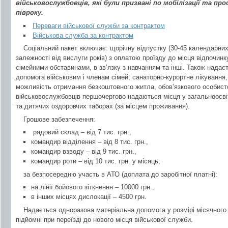
військовослужбовців, які були призвані по мобілізації та про
півроку.
Переваги військової служби за контрактом
Військова служба за контрактом
Соціальний пакет включає: щорічну відпустку (30-45 календарних
залежності від вислуги років) з оплатою проїзду до місця відпочинку
сімейними обставинами, в зв’язку з навчанням та інші. Також нада
допомога військовим і членам сімей; санаторно-курортне лікування, 
можливість отримання безкоштовного житла, обов’язкового особист
військовослужбовців першочергово надаються місця у загальноосві
та дитячих оздоровчих таборах (за місцем проживання).
Грошове забезпечення:
рядовий склад – від 7 тис. грн.,
командир відділення – від 8 тис. грн.,
командир взводу – від 9 тис. грн.,
командир роти – від 10 тис. грн. у місяць;
за безпосередню участь в АТО (доплата до заробітної платні):
на лінії бойового зіткнення – 10000 грн.,
в інших місцях дислокації – 4500 грн.
Надається одноразова матеріальна допомога у розмірі місячного 
підйомні при переїзді до нового місця військової служби.