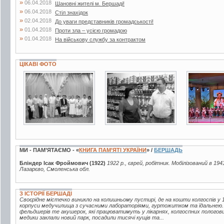
»
06.04.2018
Шановні жителі м. Бершаді!
»
06.04.2018
Стіл знахідок
»
02.04.2018
До уваги представників громадськості!
»
01.04.2018
Проти зла – усією громадою
»
01.04.2018
На військову службу за контрактом
ЦІКАВІ ФОТО
3 фото
2 фото
4 фото
МИ - ПАМ’ЯТАЄМО - «
КНИГА ПАМ’ЯТІ УКРАЇНИ
» /
БЕРШАДЬ
Бліндер Ісак Фроймович (1922)
1922 р., єврей, робітник. Мобілізований в 194
Лазарєво, Смоленська обл.
З ІСТОРІЇ БЕРШАДІ
Своєрідне містечко виникло на колишньому пустирі, де на кошти колгоспів у 1
корпуси медучилища з сучасними лабораторіями, гуртожитком та їдальнею.
фельдшерів те акушерок, які працюватимуть у лікарнях, колгоспних пологов
медики заклали новий парк, посадили тисячі кущів та...