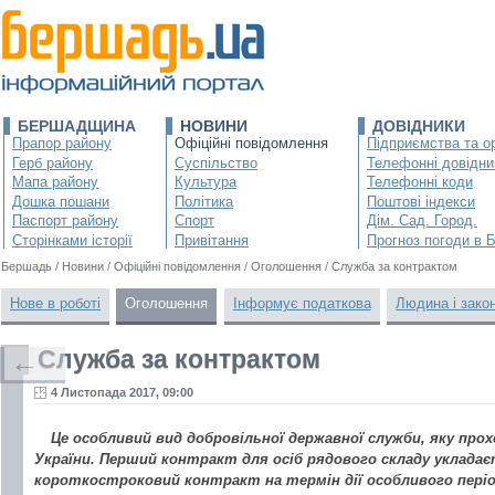
БЕРШАДЩИНА
НОВИНИ
ДОВІДНИКИ
Прапор району
Офіційні повідомлення
Підприємства та ор
Герб району
Суспільство
Телефонні довідни
Мапа району
Культура
Телефонні коди
Дошка пошани
Політика
Поштові індекси
Паспорт району
Спорт
Дім. Сад. Город.
Сторінками історії
Привітання
Прогноз погоди в 
Бершадь
/
Новини
/
Офіційні повідомлення
/
Оголошення
/
Служба за контрактом
Нове в роботі
Оголошення
Інформує податкова
Людина і зако
Служба за контрактом
←
4 Листопада 2017, 09:00
Це особливий вид добровільної державної служби, яку про
України. Перший контракт для осіб рядового складу укладаєт
короткостроковий контракт на термін дії особливого періоду