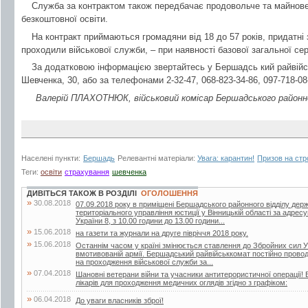
Служба за контрактом також передбачає продовольче та майнове
безкоштовної освіти.
На контракт приймаються громадяни від 18 до 57 років, придатні з
проходили військової служби, – при наявності базової загальної сер
За додатковою інформацією звертайтесь у Бершадсь кий райвійс
Шевченка, 30, або за телефонами 2-32-47, 068-823-34-86, 097-718-08
Валерій ПЛАХОТНЮК, військовий комісар Бершадського районног
Населені пункти:
Бершадь
Релевантні матеріали:
Увага: карантин!
Призов на стр
Теги:
освіти
страхування
шевченка
ДИВІТЬСЯ ТАКОЖ В РОЗДІЛІ
ОГОЛОШЕННЯ
»
30.08.2018
07.09.2018 року в приміщені Бершадського районного відділу дер
територіального управління юстиції у Вінницькій області за адрес
України 8, з 10.00 години до 13.00 години...
»
15.06.2018
на газети та журнали на друге півріччя 2018 року.
»
15.06.2018
Останнім часом у країні змінюється ставлення до Збройних сил У
вмотивованій армії. Бершадський райвійськкомат постійно проводит
на проходження військової служби за...
»
07.04.2018
Шановні ветерани війни та учасники антитерористичної операції! 
лікарів для проходження медичних оглядів згідно з графіком:
»
06.04.2018
До уваги власників зброї!