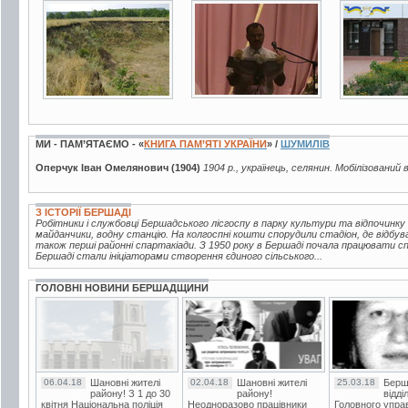
14 фото
7 фото
13 фото
МИ - ПАМ’ЯТАЄМО - «
КНИГА ПАМ’ЯТІ УКРАЇНИ
» /
ШУМИЛІВ
Оперчук Іван Омелянович (1904)
1904 р., українець, селянин. Мобілізований 
З ІСТОРІЇ БЕРШАДІ
Робітники і службовці Бершадського лісгоспу в парку культури та відпочинку
майданчики, водну станцію. На колгоспні кошти спорудили стадіон, де відбув
також перші районні спартакіади. З 1950 року в Бершаді почала працювати 
Бершаді стали ініціаторами створення єдиного сільського...
ГОЛОВНІ НОВИНИ БЕРШАДЩИНИ
06.04.18
Шановні жителі
02.04.18
Шановні жителі
25.03.18
Берш
району! З 1 до 30
району!
відді
квітня Національна поліція
Неодноразово працівники
Головного упра