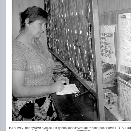
На знімку: послугами відділення давно користується голова ревізкомісії ТОВ «Ус