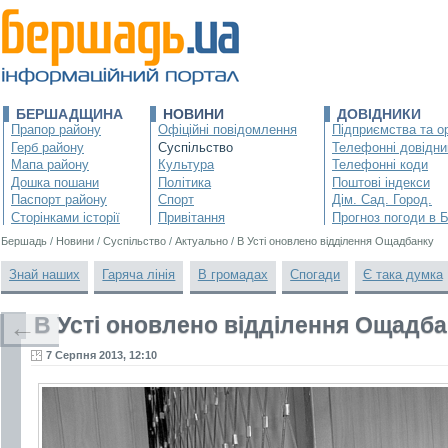
БЕРШАДЩИНА
НОВИНИ
ДОВІДНИКИ
Прапор району
Офіційні повідомлення
Підприємства та ор
Герб району
Суспільство
Телефонні довідни
Мапа району
Культура
Телефонні коди
Дошка пошани
Політика
Поштові індекси
Паспорт району
Спорт
Дім. Сад. Город.
Сторінками історії
Привітання
Прогноз погоди в 
Бершадь
/
Новини
/
Суспільство
/
Актуально
/
В Усті оновлено відділення Ощадбанку
Знай наших
Гаряча лінія
В громадах
Спогади
Є така думка
В Усті оновлено відділення Ощадб
←
7 Серпня 2013, 12:10