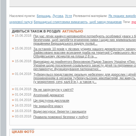
Населені пункти:
Бершадь
,
Лугова
,
Устя
Релевантні матеріали:
Як працює виробн
цукрової галузі
Бершадські спиртовики вимагають, щоб завод працював
Теги:
«у
ДИВІТЬСЯ ТАКОЖ В РОЗДІЛІ
АКТУАЛЬНО
»
15.06.2018
Під час літніх канікул неповнолітні потребують особливої уваги з 
безпечним, щоб запобігти вчиненню ними і щодо них кримінальни
працівники Бершадського відділу поліції...
»
15.06.2018
За останніх 10 років у лісових угіддях нашого держлісгоспу загин
Зафіксовано масове всихання граба на території Сумівського лісни
Ободівському лісництві на площі 2,8 га,...
»
15.06.2018
Відповідно до прийнятого Верховною Радою Закону України «Про 
України щодо посилення соціального захисту дітей та підтримки сі
регламентує функціонування патронатної...
»
01.04.2018
Туберкульоз представляє реальну небезпеку для дорослих і дітей.
проникненням в організм туберкульозних мікобактерій, які живут
(у мокротинні, сечі, калі й ін.), а також у...
»
01.04.2018
Як не загрузнути у смітті?
»
01.04.2018
Атопічний дерматит
»
01.04.2018
Ця підступна дисплазія
»
16.03.2018
Не знищуйте красу
»
16.03.2018
Водні ресурси: берегти і захищати
»
03.03.2018
Правила пожежної безпеки у побуті
ЦІКАВІ ФОТО