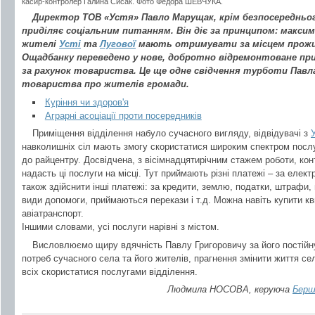
касир-контролер Галина Сисак. Фото Федора ШЕВЧУКА.
Директор ТОВ «Устя» Павло Марущак, крім безпосередньог
приділяє соціальним питанням. Він діє за принципом: максим
жителі
Усті
та
Лугової
мають отримувати за місцем прожива
Ощадбанку переведено у нове, добротно відремонтоване при
за рахунок товариства. Це ще одне свідчення турботи Пав
товариства про жителів громади.
Куріння чи здоров'я
Аграрні асоціації проти посередників
Приміщення відділення набуло сучасного вигляду, відвідувачі з
У
навколишніх сіл мають змогу скористатися широким спектром послуг 
до райцентру. Досвідчена, з вісімнадцятирічним стажем роботи, ко
надасть ці послуги на місці. Тут приймають різні платежі – за елек
також здійснити інші платежі: за кредити, землю, податки, штрафи, 
види допомоги, приймаються перекази і т.д. Можна навіть купити кв
авіатранспорт.
Іншими словами, усі послуги нарівні з містом.
Висловлюємо щиру вдячність Павлу Григоровичу за його постійн
потреб сучасного села та його жителів, прагнення змінити життя се
всіх скористатися послугами відділення.
Людмила НОСОВА, керуюча
Берш