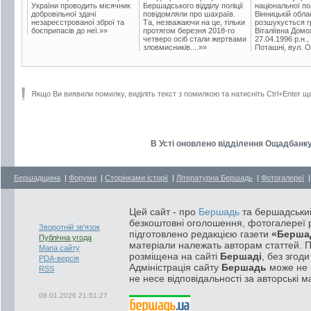
України проводить місячник
Бершадського відділу поліції
національної пол
добровільної здачі
повідомляли про шахраїв.
Вінницькій обла
незареєстрованої зброї та
Та, незважаючи на це, тільки
розшукується гр
боєприпасів до неї.»»
протягом березня 2018-го
Віталіївна Домо
четверо осіб стали жертвами
27.04.1996 р.н.,
зловмисників....»»
Поташні, вул. Ос
Якщо Ви виявили помилку, виділіть текст з помилкою та натисніть Ctrl+Enter щ
В Усті оновлено відділення Ощадбанк
Бершадщина
|
Форуми
|
Сторінками історії
|
Літературна Бершадь
|
Фотогалереї
Цей сайт - про
Бершадь
та бершадський
безкоштовні оголошення, фотогалереї р
Зворотній зв'язок
підготовлено редакцією газети
«Берша
Публічна угода
матеріали належать авторам статтей. 
Мапа сайту
розміщена на сайті
Бершаді
, без згод
PDA-версія
Адміністрація сайту
Бершадь
може не п
RSS
не несе відповідальності за авторські м
08.01.2026 21:51:27