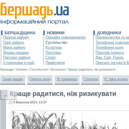
БЕРШАДЩИНА
НОВИНИ
ДОВІДНИКИ
Прапор району
Офіційні повідомлення
Підприємства та ор
Герб району
Суспільство
Телефонні довідни
Мапа району
Культура
Телефонні коди
Дошка пошани
Політика
Поштові індекси
Паспорт району
Спорт
Дім. Сад. Город.
Сторінками історії
Привітання
Прогноз погоди в 
Бершадь
/
Новини
/
Суспільство
/
Актуально
/
Краще радитися, ніж ризикувати
Знай наших
Гаряча лінія
В громадах
Спогади
Є така думка
Краще радитися, ніж ризикувати
←
5 Вересня 2013, 13:37