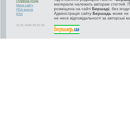
Публічна угода
матеріали належать авторам статтей. 
Мапа сайту
розміщена на сайті
Бершаді
, без згод
PDA-версія
Адміністрація сайту
Бершадь
може не п
RSS
не несе відповідальності за авторські м
11.01.2026 05:51:50