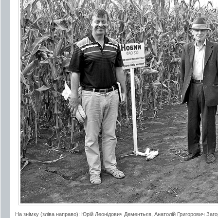
На знімку (зліва направо): Юрій Леонідович Дементьєв, Анатолій Григорович Заг