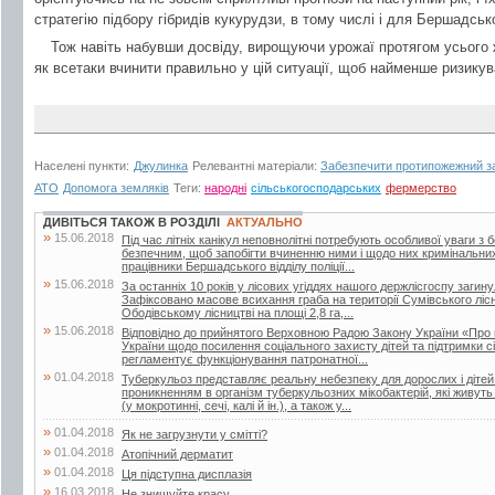
стратегію підбору гібридів кукурудзи, в тому числі і для Бершадськ
Тож навіть набувши досвіду, вирощуючи урожаї протягом усього
як всетаки вчинити правильно у цій ситуації, щоб найменше ризикув
Населені пункти:
Джулинка
Релевантні матеріали:
Забезпечити протипожежний з
АТО
Допомога земляків
Теги:
народні
сільськогосподарських
фермерство
ДИВІТЬСЯ ТАКОЖ В РОЗДІЛІ
АКТУАЛЬНО
»
15.06.2018
Під час літніх канікул неповнолітні потребують особливої уваги з 
безпечним, щоб запобігти вчиненню ними і щодо них кримінальни
працівники Бершадського відділу поліції...
»
15.06.2018
За останніх 10 років у лісових угіддях нашого держлісгоспу загин
Зафіксовано масове всихання граба на території Сумівського лісни
Ободівському лісництві на площі 2,8 га,...
»
15.06.2018
Відповідно до прийнятого Верховною Радою Закону України «Про 
України щодо посилення соціального захисту дітей та підтримки сі
регламентує функціонування патронатної...
»
01.04.2018
Туберкульоз представляє реальну небезпеку для дорослих і дітей.
проникненням в організм туберкульозних мікобактерій, які живут
(у мокротинні, сечі, калі й ін.), а також у...
»
01.04.2018
Як не загрузнути у смітті?
»
01.04.2018
Атопічний дерматит
»
01.04.2018
Ця підступна дисплазія
»
16.03.2018
Не знищуйте красу