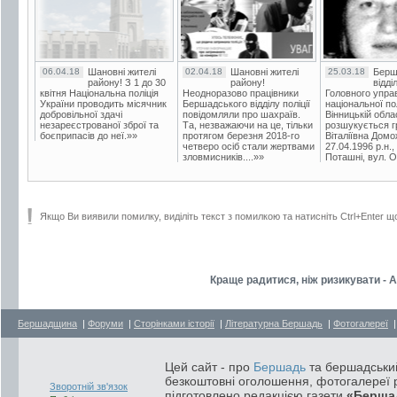
06.04.18
Шановні жителі
02.04.18
Шановні жителі
25.03.18
Берш
району! З 1 до 30
району!
відді
квітня Національна поліція
Неодноразово працівники
Головного упра
України проводить місячник
Бершадського відділу поліції
національної пол
добровільної здачі
повідомляли про шахраїв.
Вінницькій обла
незареєстрованої зброї та
Та, незважаючи на це, тільки
розшукується гр
боєприпасів до неї.»»
протягом березня 2018-го
Віталіївна Домо
четверо осіб стали жертвами
27.04.1996 р.н.,
зловмисників....»»
Поташні, вул. Ос
Якщо Ви виявили помилку, виділіть текст з помилкою та натисніть Ctrl+Enter щ
Краще радитися, ніж ризикувати -
Бершадщина
|
Форуми
|
Сторінками історії
|
Літературна Бершадь
|
Фотогалереї
Цей сайт - про
Бершадь
та бершадський
безкоштовні оголошення, фотогалереї р
Зворотній зв'язок
підготовлено редакцією газети
«Берша