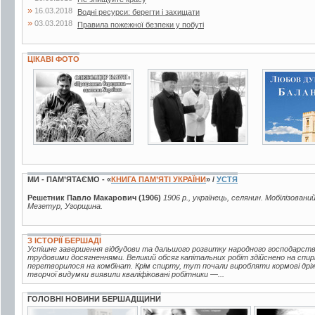
»
16.03.2018
Водні ресурси: берегти і захищати
»
03.03.2018
Правила пожежної безпеки у побуті
ЦІКАВІ ФОТО
4 фото
2 фото
4 фото
МИ - ПАМ’ЯТАЄМО - «
КНИГА ПАМ’ЯТІ УКРАЇНИ
» /
УСТЯ
Решетник Павло Макарович (1906)
1906 р., українець, селянин. Мобілізований
Мезетур, Угорщина.
З ІСТОРІЇ БЕРШАДІ
Успішне завершення відбудови та дальшого розвитку народного господарств
трудовими досягненнями. Великий обсяг капітальних робіт здійснено на спир
перетворилося на комбінат. Крім спирту, тут почали виробляти кормові дріжд
творчої видумки виявили кваліфіковані робітники —...
ГОЛОВНІ НОВИНИ БЕРШАДЩИНИ