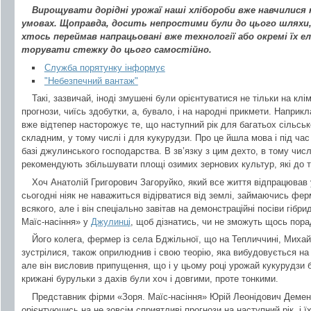
Вирощувати дорідні урожаї наші хлібороби вже навчилися
умовах. Щоправда, досить непростими були до цього шляхи, 
хтось переймав напрацьовані вже технології або окремі їх е
торувати стежку до цього самостійно.
Служба порятунку інформує
"Небезпечний вантаж"
Такі, зазвичай, іноді змушені були орієнтуватися не тільки на клі
прогнози, чиїсь здобутки, а, бувало, і на народні прикмети. Наприк
вже відтепер насторожує те, що наступний рік для багатьох сільсь
складним, у тому числі і для кукурудзи. Про це йшла мова і під ч
базі джулинського господарства. В зв’язку з цим дехто, в тому числі
рекомендують збільшувати площі озимих зернових культур, які до т
Хоч Анатолій Григорович Загоруйко, який все життя відпрацював у
сьогодні ніяк не наважиться відірватися від землі, займаючись фе
всякого, але і він спеціально завітав на демонстраційні посіви гібри
Маїс-насіння» у
Джулинці
, щоб дізнатись, чи не зможуть щось пора
Його колега, фермер із села Бджільної, що на Тепличчині, Миха
зустрілися, також оприлюднив і свою теорію, яка вибудовується на 
але він висловив припущення, що і у цьому році урожай кукурудзи б
крижані бурульки з дахів були хоч і довгими, проте тонкими.
Представник фірми «Зоря. Маїс-насіння» Юрій Леонідович Демент
орієнтуючись на не зовсім сприятливі прогнози на наступний рік, і 