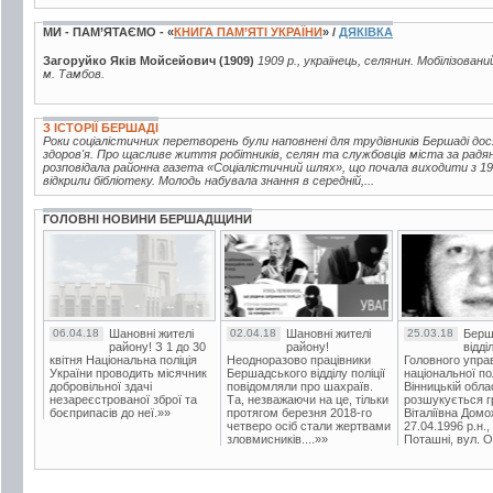
МИ - ПАМ’ЯТАЄМО - «
КНИГА ПАМ’ЯТІ УКРАЇНИ
» /
ДЯКІВКА
Загоруйко Яків Мойсейович (1909)
1909 р., українець, селянин. Мобілізовани
м. Тамбов.
З ІСТОРІЇ БЕРШАДІ
Роки соціалістичних перетворень були наповнені для трудівників Бершаді до
здоров'я. Про щасливе життя робітників, селян та службовців міста за радян
розповідала районна газета «Соціалістичний шлях», що почала виходити з 193
відкрили бібліотеку. Молодь набувала знання в середній,...
ГОЛОВНІ НОВИНИ БЕРШАДЩИНИ
06.04.18
Шановні жителі
02.04.18
Шановні жителі
25.03.18
Берш
району! З 1 до 30
району!
відді
квітня Національна поліція
Неодноразово працівники
Головного упра
України проводить місячник
Бершадського відділу поліції
національної пол
добровільної здачі
повідомляли про шахраїв.
Вінницькій обла
незареєстрованої зброї та
Та, незважаючи на це, тільки
розшукується гр
боєприпасів до неї.»»
протягом березня 2018-го
Віталіївна Домо
четверо осіб стали жертвами
27.04.1996 р.н.,
зловмисників....»»
Поташні, вул. Ос