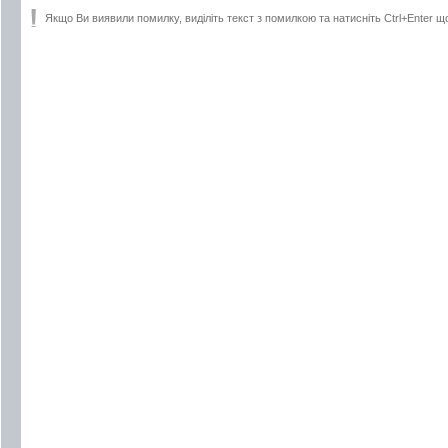
Якщо Ви виявили помилку, виділіть текст з помилкою та натисніть Ctrl+Enter щ