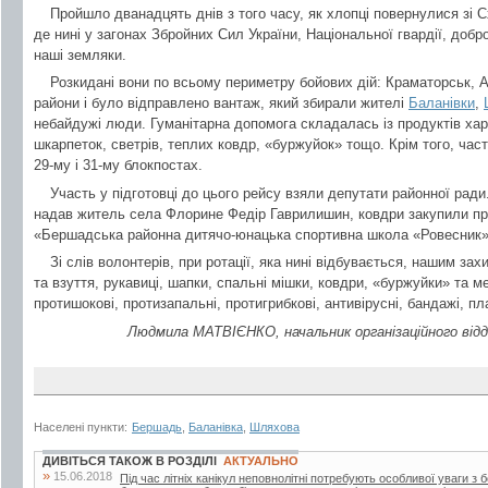
Пройшло дванадцять днів з того часу, як хлопці повернулися зі С
де нині у загонах Збройних Сил України, Національної гвардії, доб
наші земляки.
Розкидані вони по всьому периметру бойових дій: Краматорськ, А
райони і було відправлено вантаж, який збирали жителі
Баланівки
,
небайдужі люди. Гуманітарна допомога складалась із продуктів харч
шкарпеток, светрів, теплих ковдр, «буржуйок» тощо. Крім того, ча
29-му і 31-му блокпостах.
Участь у підготовці до цього рейсу взяли депутати районної ради
надав житель села Флорине Федір Гаврилишин, ковдри закупили пра
«Бершадська районна дитячо-юнацька спортивна школа «Ровесник» 
Зі слів волонтерів, при ротації, яка нині відбувається, нашим за
та взуття, рукавиці, шапки, спальні мішки, ковдри, «буржуйки» та 
протишокові, протизапальні, протигрибкові, антивірусні, бандажі, пл
Людмила МАТВІЄНКО, начальник організаційного відді
Населені пункти:
Бершадь
,
Баланівка
,
Шляхова
ДИВІТЬСЯ ТАКОЖ В РОЗДІЛІ
АКТУАЛЬНО
»
15.06.2018
Під час літніх канікул неповнолітні потребують особливої уваги з 