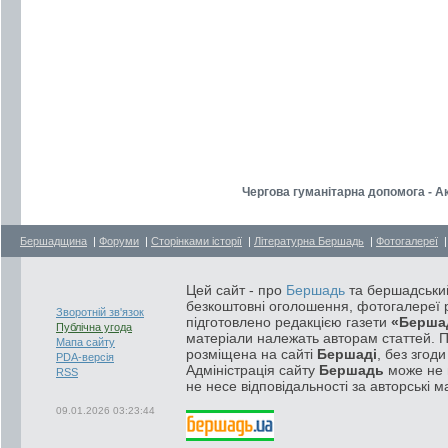
Чергова гуманітарна допомога - 
Бершадщина
|
Форуми
|
Сторінками історії
|
Літературна Бершадь
|
Фотогалереї
Цей сайт - про
Бершадь
та бершадський
безкоштовні оголошення, фотогалереї р
Зворотній зв'язок
підготовлено редакцією газети
«Берша
Публічна угода
матеріали належать авторам статтей. 
Мапа сайту
розміщена на сайті
Бершаді
, без згод
PDA-версія
Адміністрація сайту
Бершадь
може не п
RSS
не несе відповідальності за авторські м
09.01.2026 03:23:44