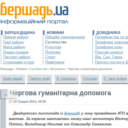
БЕРШАДЩИНА
НОВИНИ
ДОВІДНИКИ
Прапор району
Офіційні повідомлення
Підприємства та ор
Герб району
Суспільство
Телефонні довідни
Мапа району
Культура
Телефонні коди
Дошка пошани
Політика
Поштові індекси
Паспорт району
Спорт
Дім. Сад. Город.
Сторінками історії
Привітання
Прогноз погоди в 
Бершадь
/
Новини
/
Суспільство
/
Актуально
/
Чергова гуманітарна допомога
Знай наших
Гаряча лінія
В громадах
Спогади
Є така думка
Чергова гуманітарна допомога
←
14 Грудня 2014, 18:20
Двадцятого листопада із
Бершаді
у зону проведення АТО 
вантаж. За кермом вантажівки знову наші волонтери Віктор
Плітко, Володимир Ніколюк та Олександр Смажелюк.