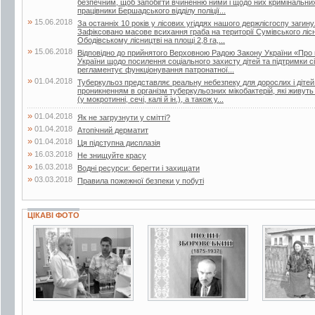
безпечним, щоб запобігти вчиненню ними і щодо них кримінальни
працівники Бершадського відділу поліції...
»
15.06.2018
За останніх 10 років у лісових угіддях нашого держлісгоспу загин
Зафіксовано масове всихання граба на території Сумівського лісни
Ободівському лісництві на площі 2,8 га,...
»
15.06.2018
Відповідно до прийнятого Верховною Радою Закону України «Про 
України щодо посилення соціального захисту дітей та підтримки сі
регламентує функціонування патронатної...
»
01.04.2018
Туберкульоз представляє реальну небезпеку для дорослих і дітей.
проникненням в організм туберкульозних мікобактерій, які живут
(у мокротинні, сечі, калі й ін.), а також у...
»
01.04.2018
Як не загрузнути у смітті?
»
01.04.2018
Атопічний дерматит
»
01.04.2018
Ця підступна дисплазія
»
16.03.2018
Не знищуйте красу
»
16.03.2018
Водні ресурси: берегти і захищати
»
03.03.2018
Правила пожежної безпеки у побуті
ЦІКАВІ ФОТО
7 фото
3 фото
2 фото