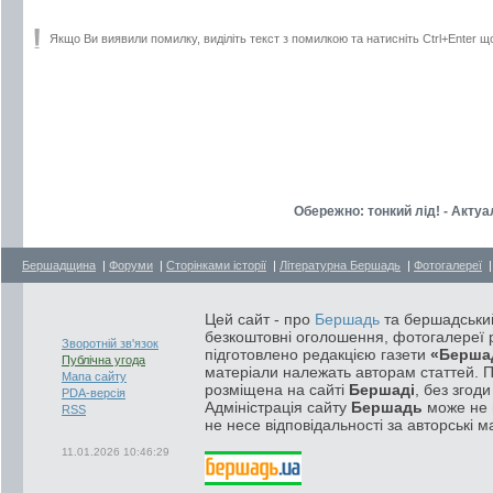
Якщо Ви виявили помилку, виділіть текст з помилкою та натисніть Ctrl+Enter щ
Обережно: тонкий лід! - Акту
Бершадщина
|
Форуми
|
Сторінками історії
|
Літературна Бершадь
|
Фотогалереї
Цей сайт - про
Бершадь
та бершадський
безкоштовні оголошення, фотогалереї р
Зворотній зв'язок
підготовлено редакцією газети
«Берша
Публічна угода
матеріали належать авторам статтей. 
Мапа сайту
розміщена на сайті
Бершаді
, без згод
PDA-версія
Адміністрація сайту
Бершадь
може не п
RSS
не несе відповідальності за авторські м
11.01.2026 10:46:29