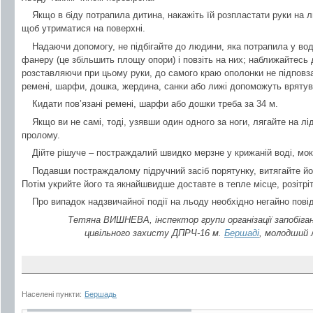
Якщо в біду потрапила дитина, накажіть їй розпластати руки на 
щоб утриматися на поверхні.
Надаючи допомогу, не підбігайте до людини, яка потрапила у воду
фанеру (це збільшить площу опори) і повзіть на них; наближайтесь 
розставляючи при цьому руки, до самого краю ополонки не підповза
ремені, шарфи, дошка, жердина, санки або лижі допоможуть вряту
Кидати пов’язані ремені, шарфи або дошки треба за 34 м.
Якщо ви не самі, тоді, узявши один одного за ноги, лягайте на л
пролому.
Дійте рішуче – постраждалий швидко мерзне у крижаній воді, мок
Подавши постраждалому підручний засіб порятунку, витягайте його 
Потім укрийте його та якнайшвидше доставте в тепле місце, розітріт
Про випадок надзвичайної події на льоду необхідно негайно пові
Тетяна ВИШНЕВА, інспектор групи організації запобіга
цивільного захисту ДПРЧ-16 м.
Бершаді
, молодший 
Населені пункти:
Бершадь