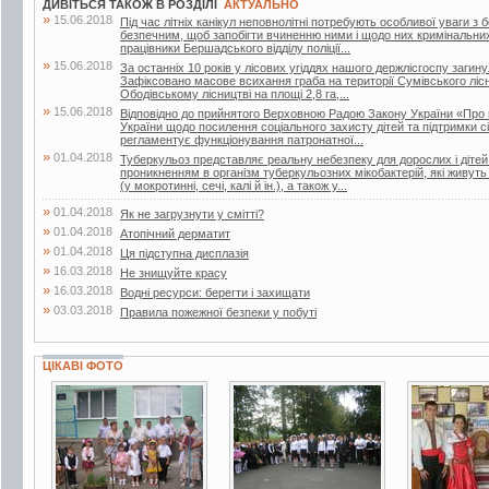
ДИВІТЬСЯ ТАКОЖ В РОЗДІЛІ
АКТУАЛЬНО
»
15.06.2018
Під час літніх канікул неповнолітні потребують особливої уваги з 
безпечним, щоб запобігти вчиненню ними і щодо них кримінальни
працівники Бершадського відділу поліції...
»
15.06.2018
За останніх 10 років у лісових угіддях нашого держлісгоспу загин
Зафіксовано масове всихання граба на території Сумівського лісни
Ободівському лісництві на площі 2,8 га,...
»
15.06.2018
Відповідно до прийнятого Верховною Радою Закону України «Про 
України щодо посилення соціального захисту дітей та підтримки сі
регламентує функціонування патронатної...
»
01.04.2018
Туберкульоз представляє реальну небезпеку для дорослих і дітей.
проникненням в організм туберкульозних мікобактерій, які живут
(у мокротинні, сечі, калі й ін.), а також у...
»
01.04.2018
Як не загрузнути у смітті?
»
01.04.2018
Атопічний дерматит
»
01.04.2018
Ця підступна дисплазія
»
16.03.2018
Не знищуйте красу
»
16.03.2018
Водні ресурси: берегти і захищати
»
03.03.2018
Правила пожежної безпеки у побуті
ЦІКАВІ ФОТО
7 фото
27 фото
5 фото