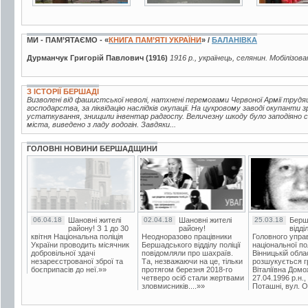
МИ - ПАМ’ЯТАЄМО - «
КНИГА ПАМ’ЯТІ УКРАЇНИ
» /
БАЛАНІВКА
Дурманчук Григорій Павлович (1916)
1916 р., українець, селянин. Мобілізова
З ІСТОРІЇ БЕРШАДІ
Визволені від фашистської неволі, натхнені перемогами Червоної Армії трудящ
господарства, за ліквідацію наслідків окупації. На цукровому заводі окупанти 
устаткування, знищили інвентар радгоспу. Величезну шкоду було заподіяно с
міста, виведено з ладу водогін. Завдяки...
ГОЛОВНІ НОВИНИ БЕРШАДЩИНИ
06.04.18
Шановні жителі
02.04.18
Шановні жителі
25.03.18
Берш
району! З 1 до 30
району!
відді
квітня Національна поліція
Неодноразово працівники
Головного упра
України проводить місячник
Бершадського відділу поліції
національної пол
добровільної здачі
повідомляли про шахраїв.
Вінницькій обла
незареєстрованої зброї та
Та, незважаючи на це, тільки
розшукується гр
боєприпасів до неї.»»
протягом березня 2018-го
Віталіївна Домо
четверо осіб стали жертвами
27.04.1996 р.н.,
зловмисників....»»
Поташні, вул. Ос