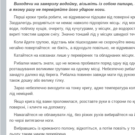
Виходячи на замерзлу водойму, візьміть із собою палицю,
в якому разу не перевіряйте його ударом ноги.
Перші кроки треба робити, не відриваючи підошви від поверхні кр
Заздалегідь роздивіться чи немає навколо підозрілих місць: лід мо
води, поблизу кущів, очерету, під кучугурами, у місцях, де водорос
вкриті товстим шаром снігу. Значно тонший лід у місцях швидкої теч
Коли йдете групою, відстань між пішоходами не скорочуйте менше
негайно повертайтеся: не біжіть, а відходьте повільно, не відриваюч
Катайтеся на ковзанах лише у перевірених та обладнаних місцях.
Рибалки мають знати, що не можна пробивати поряд одну від одн
розташування великими групами на одному місці. Небезпечно рибал
занадто далеко від берега. Рибалка повинен завжди мати під рукою
також дошку або велику гілку.
Зараз небезпечно виходити на тонку кригу, адже температура кол
лід неміцний.
Якщо крига під вами проломилася, розставте руки в сторони по 
поверхні, і кличте на допомогу.
Намагайтеся не обламувати лід, без різких рухів вибирайтеся на
по черзі витягаючи ноги.
Вибравшись із крижаного полону, відкотіться, а потім повзіть у той
льоду таким чином перевірена.