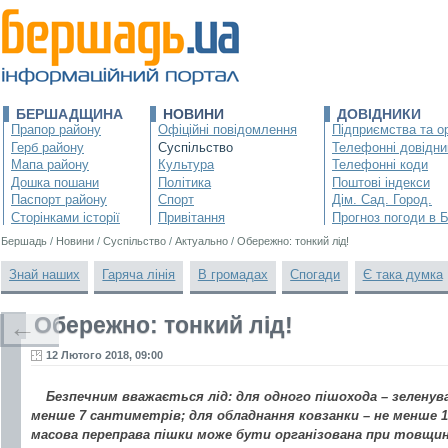
БЕРШАДЩИНА
НОВИНИ
ДОВІДНИКИ
Прапор району
Офіційні повідомлення
Підприємства та ор
Герб району
Суспільство
Телефонні довідни
Мапа району
Культура
Телефонні коди
Дошка пошани
Політика
Поштові індекси
Паспорт району
Спорт
Дім. Сад. Город.
Сторінками історії
Привітання
Прогноз погоди в 
Бершадь
/
Новини
/
Суспільство
/
Актуально
/
Обережно: тонкий лід!
Знай наших
Гаряча лінія
В громадах
Спогади
Є така думка
Обережно: тонкий лід!
←
12 Лютого 2018, 09:00
Безпечним вважається лід: для одного пішохода – зелену
менше 7 сантиметрів; для обладнання ковзанки – не менше 10
масова переправа пішки може бути організована при товщині