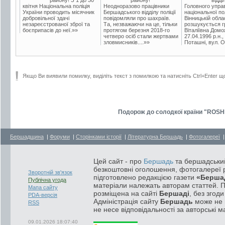
квітня Національна поліція
Неодноразово працівники
Головного упра
України проводить місячник
Бершадського відділу поліції
національної пол
добровільної здачі
повідомляли про шахраїв.
Вінницькій обла
незареєстрованої зброї та
Та, незважаючи на це, тільки
розшукується гр
боєприпасів до неї.»»
протягом березня 2018-го
Віталіївна Домо
четверо осіб стали жертвами
27.04.1996 р.н.,
зловмисників....»»
Поташні, вул. Ос
Якщо Ви виявили помилку, виділіть текст з помилкою та натисніть Ctrl+Enter щ
Подорож до солодкої країни "ROSHEN
Бершадщина
|
Форуми
|
Сторінками історії
|
Літературна Бершадь
|
Фотогалереї
Цей сайт - про
Бершадь
та бершадський
безкоштовні оголошення, фотогалереї р
Зворотній зв'язок
підготовлено редакцією газети
«Берша
Публічна угода
матеріали належать авторам статтей. 
Мапа сайту
розміщена на сайті
Бершаді
, без згод
PDA-версія
Адміністрація сайту
Бершадь
може не п
RSS
не несе відповідальності за авторські м
09.01.2026 18:07:40