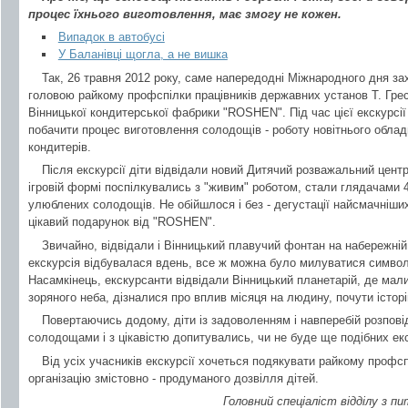
процес їхнього виготовлення, має змогу не кожен.
Випадок в автобусі
У Баланівці щогла, а не вишка
Так, 26 травня 2012 року, саме напередодні Міжнародного дня зах
головою райкому профспілки працівників державних установ Т. Грес
Вінницької кондитерської фабрики "ROSHEN". Під час цієї екскурсії
побачити процес виготовлення солодощів - роботу новітнього облад
кондитерів.
Після екскурсії діти відвідали новий Дитячий розважальний цент
ігровій формі поспілкувались з "живим" роботом, стали глядачами 4
улюблених солодощів. Не обійшлося і без - дегустації найсмачніш
цікавий подарунок від "ROSHEN".
Звичайно, відвідали і Вінницький плавучий фонтан на набережній
екскурсія відбувалася вдень, все ж можна було милуватися символ
Насамкінець, екскурсанти відвідали Вінницький планетарій, де мал
зоряного неба, дізналися про вплив місяця на людину, почути історі
Повертаючись додому, діти із задоволенням і навперебій розпов
солодощами і з цікавістю допитувались, чи не буде ще подібних екс
Від усіх учасників екскурсії хочеться подякувати райкому профс
організацію змістовно - продуманого дозвілля дітей.
Головний спеціаліст відділу з п