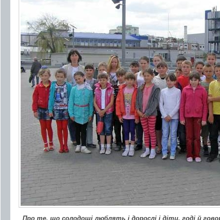
Про те, що солодощі люблять і дорослі і діти, годі й гов