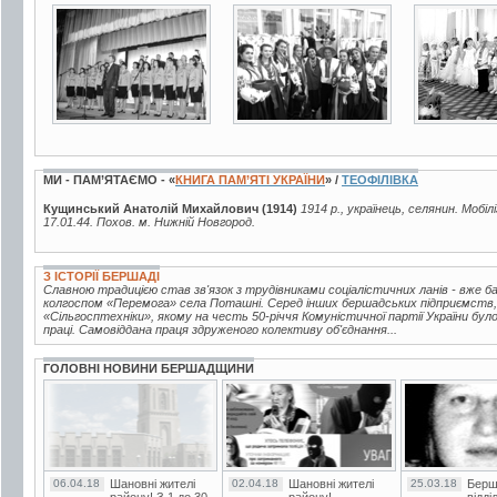
2 фото
2 фото
2 фото
МИ - ПАМ’ЯТАЄМО - «
КНИГА ПАМ’ЯТІ УКРАЇНИ
» /
ТЕОФІЛІВКА
Кущинський Анатолій Михайлович (1914)
1914 р., українець, селянин. Мобіл
17.01.44. Похов. м. Нижній Новгород.
З ІСТОРІЇ БЕРШАДІ
Славною традицією став зв'язок з трудівниками соціалістичних ланів - вже 
колгоспом «Перемога» села Поташні. Серед інших бершадських підприємств,
«Сільгосптехніки», якому на честь 50-річчя Комуністичної партії України бу
праці. Самовіддана праця здруженого колективу об'єднання...
ГОЛОВНІ НОВИНИ БЕРШАДЩИНИ
06.04.18
Шановні жителі
02.04.18
Шановні жителі
25.03.18
Берш
району! З 1 до 30
району!
відді