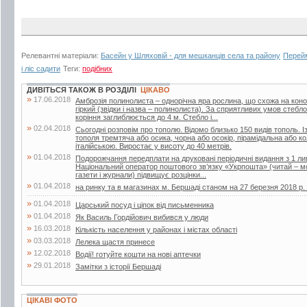
Релевантні матеріали:
Басейн у Шляховій - для мешканців села та району
Перейм
і ліс садити
Теги:
подібних
ДИВІТЬСЯ ТАКОЖ В РОЗДІЛІ
ЦІКАВО
»
17.06.2018
Амброзія полинолиста – однорічна яра рослина, що схожа на кон
гіркий (звідки і назва – полинолиста). За сприятливих умов стебл
коріння заглиблюється до 4 м. Стебло і...
»
02.04.2018
Сьогодні розповім про тополю. Відомо близько 150 видів тополь. Із
тополя тремтяча або осика, чорна або осокір, пірамідальна або 
італійською. Виростає у висоту до 40 метрів.
»
01.04.2018
Подорожчання передплати на друковані періодичні видання з 1 лип
Національний оператор поштового зв’язку «Укрпошта» (читай – мо
газети і журнали) підвищує розцінки...
»
01.04.2018
на ринку та в магазинах м. Бершаді станом на 27 березня 2018 р. (г
»
01.04.2018
Царський посуд і ціпок від письменника
»
01.04.2018
Як Василь Гордійович вибився у люди
»
16.03.2018
Кількість населення у районах і містах області
»
03.03.2018
Лелека щастя принесе
»
12.02.2018
Водії! готуйте кошти на нові аптечки
»
29.01.2018
Замітки з історії Бершаді
ЦІКАВІ ФОТО