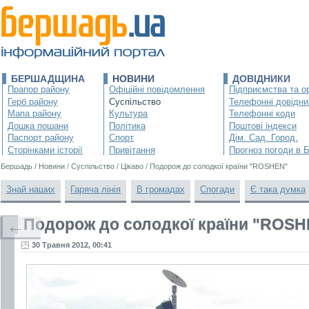
БЕРШАДЩИНА
НОВИНИ
ДОВІДНИКИ
Прапор району
Офіційні повідомлення
Підприємства та ор
Герб району
Суспільство
Телефонні довідни
Мапа району
Культура
Телефонні коди
Дошка пошани
Політика
Поштові індекси
Паспорт району
Спорт
Дім. Сад. Город.
Сторінками історії
Привітання
Прогноз погоди в 
Бершадь
/
Новини
/
Суспільство
/
Цікаво
/
Подорож до солодкої країни "ROSHEN"
Знай наших
Гаряча лінія
В громадах
Спогади
Є така думка
Подорож до солодкої країни "ROS
←
30 Травня 2012, 00:41