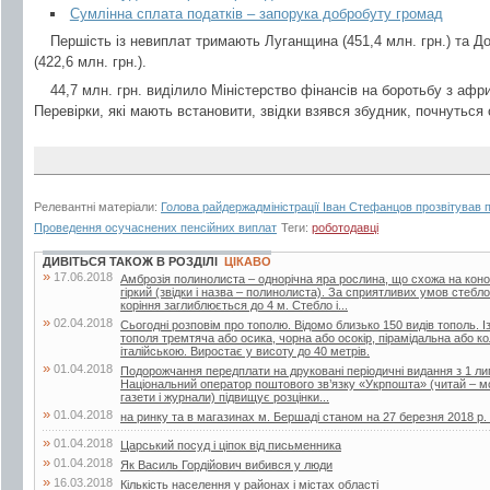
Сумлінна сплата податків – запорука добробуту громад
Першість із невиплат тримають Луганщина (451,4 млн. грн.) та Д
(422,6 млн. грн.).
44,7 млн. грн. виділило Міністерство фінансів на боротьбу з афр
Перевірки, які мають встановити, звідки взявся збудник, почнуться 
Релевантні матеріали:
Голова райдержадміністрації Іван Стефанцов прозвітував 
Проведення осучаснених пенсійних виплат
Теги:
роботодавці
ДИВІТЬСЯ ТАКОЖ В РОЗДІЛІ
ЦІКАВО
»
17.06.2018
Амброзія полинолиста – однорічна яра рослина, що схожа на кон
гіркий (звідки і назва – полинолиста). За сприятливих умов стебл
коріння заглиблюється до 4 м. Стебло і...
»
02.04.2018
Сьогодні розповім про тополю. Відомо близько 150 видів тополь. Із
тополя тремтяча або осика, чорна або осокір, пірамідальна або 
італійською. Виростає у висоту до 40 метрів.
»
01.04.2018
Подорожчання передплати на друковані періодичні видання з 1 лип
Національний оператор поштового зв’язку «Укрпошта» (читай – мо
газети і журнали) підвищує розцінки...
»
01.04.2018
на ринку та в магазинах м. Бершаді станом на 27 березня 2018 р. (г
»
01.04.2018
Царський посуд і ціпок від письменника
»
01.04.2018
Як Василь Гордійович вибився у люди
»
16.03.2018
Кількість населення у районах і містах області