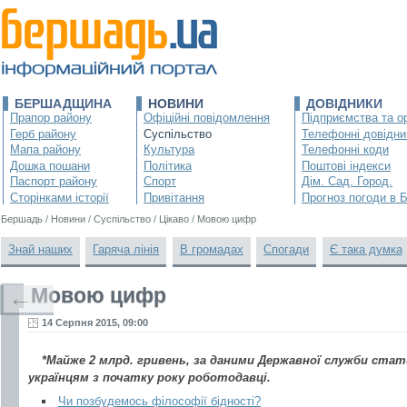
БЕРШАДЩИНА
НОВИНИ
ДОВІДНИКИ
Прапор району
Офіційні повідомлення
Підприємства та ор
Герб району
Суспільство
Телефонні довідни
Мапа району
Культура
Телефонні коди
Дошка пошани
Політика
Поштові індекси
Паспорт району
Спорт
Дім. Сад. Город.
Сторінками історії
Привітання
Прогноз погоди в 
Бершадь
/
Новини
/
Суспільство
/
Цікаво
/
Мовою цифр
Знай наших
Гаряча лінія
В громадах
Спогади
Є така думка
Мовою цифр
←
14 Серпня 2015, 09:00
*Майже 2 млрд. гривень, за даними Державної служби стат
українцям з початку року роботодавці.
Чи позбудемось філософії бідності?