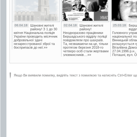
06.04.18
Шановні жителі
02.04.18
Шановні жителі
25.03.18
Берш
району! З 1 до 30
району!
відді
квітня Національна поліція
Неодноразово працівники
Головного упра
України проводить місячник
Бершадського відділу поліції
національної пол
добровільної здачі
повідомляли про шахраїв.
Вінницькій обла
незареєстрованої зброї та
Та, незважаючи на це, тільки
розшукується гр
боєприпасів до неї.»»
протягом березня 2018-го
Віталіївна Домо
четверо осіб стали жертвами
27.04.1996 р.н.,
зловмисників....»»
Поташні, вул. Ос
Якщо Ви виявили помилку, виділіть текст з помилкою та натисніть Ctrl+Enter щ