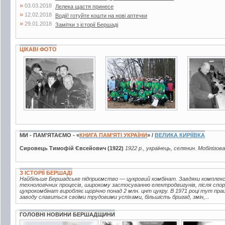
»
03.03.2018
Лелека щастя принесе
»
12.02.2018
Водії! готуйте кошти на нові аптечки
»
29.01.2018
Замітки з історії Бершаді
ЦІКАВІ ФОТО
4 фото
5 фото
4 фото
МИ - ПАМ’ЯТАЄМО - «
КНИГА ПАМ’ЯТІ УКРАЇНИ
» /
ВЕЛИКА КИРІЇВКА
Сировець Тимофій Євсейович (1922)
1922 р., українець, селянин. Мобілізов
З ІСТОРІЇ БЕРШАДІ
Найбільше Бершадське підприємство — цукровий комбінат. Завдяки комплексн
технологічних процесів, широкому застосуванню електродвигунів, після спор
цукрокомбінат виробляє щорічно понад 2 млн. цнт цукру. В 1971 році тут пра
заводу славиться своїми трудовими успіхами, більшість бригад, змін,...
ГОЛОВНІ НОВИНИ БЕРШАДЩИНИ