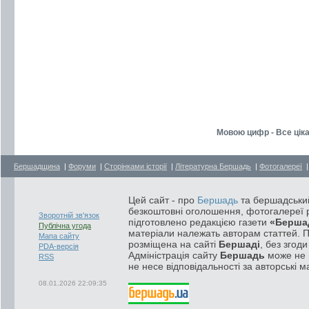
Мовою цифр - Все ціка
Бершадщина
|
Форуми
|
Сторінками історії
|
Літературна Бершадь
|
Фотогалереї
Цей сайт - про
Бершадь
та бершадський
безкоштовні оголошення, фотогалереї р
Зворотній зв'язок
підготовлено редакцією газети
«Берша
Публічна угода
матеріали належать авторам статтей. 
Мапа сайту
розміщена на сайті
Бершаді
, без згод
PDA-версія
Адміністрація сайту
Бершадь
може не п
RSS
не несе відповідальності за авторські м
08.01.2026 22:09:35