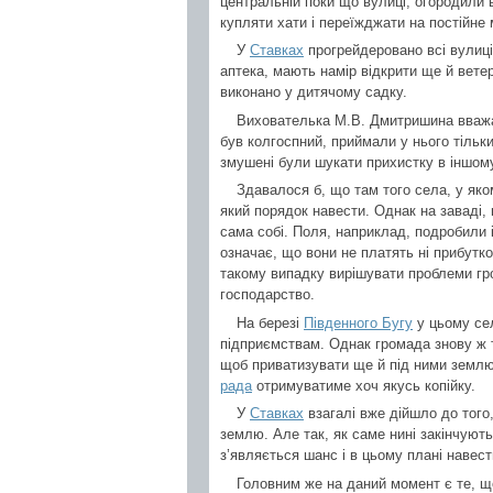
центральній поки що вулиці, огородили 
купляти хати і переїжджати на постійне
У
Ставках
прогрейдеровано всі вулиц
аптека, мають намір відкрити ще й вете
виконано у дитячому садку.
Вихователька М.В. Дмитришина вважає
був колгоспний, приймали у нього тільки
змушені були шукати прихистку в іншому 
Здавалося б, що там того села, у яко
який порядок навести. Однак на заваді,
сама собі. Поля, наприклад, подробили і 
означає, що вони не платять ні прибутко
такому випадку вирішувати проблеми гро
господарство.
На березі
Південного Бугу
у цьому сел
підприємствам. Однак громада знову ж т
щоб приватизувати ще й під ними землю
рада
отримуватиме хоч якусь копійку.
У
Ставках
взагалі вже дійшло до того,
землю. Але так, як саме нині закінчуют
з’являється шанс і в цьому плані навест
Головним же на даний момент є те, що