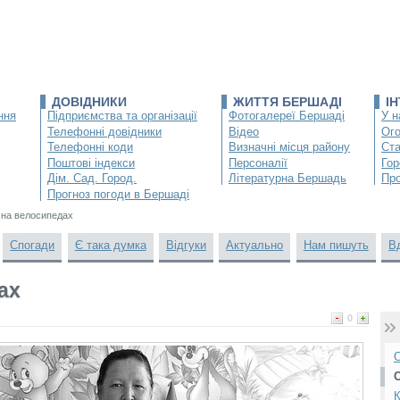
ДОВІДНИКИ
ЖИТТЯ БЕРШАДІ
І
ння
Підприємства та організації
Фотогалереї Бершаді
У н
Телефонні довідники
Відео
Ог
Телефонні коди
Визначні місця району
Ста
Поштові індекси
Персоналії
Гор
Дім. Сад. Город.
Літературна Бершадь
Про
Прогноз погоди в Бершаді
 на велосипедах
Спогади
Є така думка
Відгуки
Актуально
Нам пишуть
В
ах
0
О
К