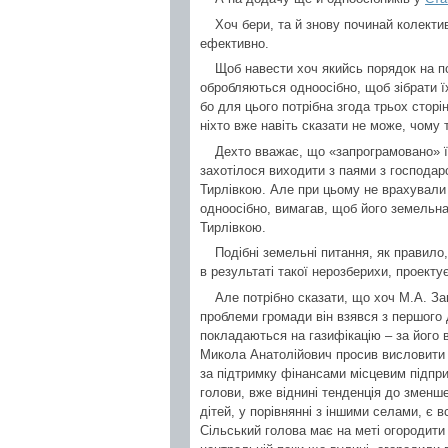
Хоч бери, та й знову починай колект
ефективно.
Щоб навести хоч якийсь порядок на по
обробляються одноосібно, щоб зібрати їх
бо для цього потрібна згода трьох сторі
ніхто вже навіть сказати не може, чому 
Дехто вважає, що «запрограмовано» її
захотілося виходити з паями з господа
Тирлівкою. Але при цьому не врахували
одноосібно, вимагав, щоб його земельна
Тирлівкою.
Подібні земельні питання, як правило
в результаті такої нерозберихи, проектує
Але потрібно сказати, що хоч М.А. За
проблеми громади він взявся з першого д
покладаються на газифікацію – за його
Микола Анатолійович просив висловити 
за підтримку фінансами місцевим підпри
голови, вже віднині тенденція до зменше
дітей, у порівнянні з іншими селами, є 
Сільський голова має на меті огородити