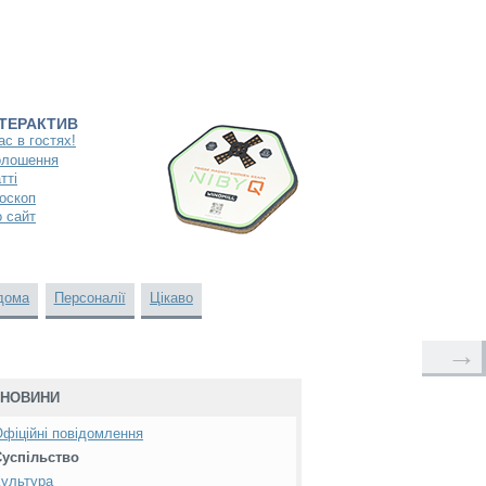
НТЕРАКТИВ
ас в гостях!
олошення
тті
оскоп
 сайт
дома
Персоналії
Цікаво
→
НОВИНИ
фіційні повідомлення
Суспільство
ультура