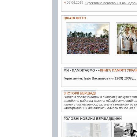
»
08.04.2018
Ефективне реагування на надзвич
ЦІКАВІ ФОТО
28 фото
7 фото
МИ - ПАМ’ЯТАЄМО - «
КНИГА ПАМ’ЯТІ УКРА
Герасимчук Іван Васильович (1909)
1909 р.,
З ІСТОРІЇ БЕРШАДІ
Поряд з досягненнями в економіці відчутні зм
виходити районна газета «Соціалістичний шля
якому з числа молоді, що мала семирічну осві
кваліфікованих викладачів навчали понад 300..
ГОЛОВНІ НОВИНИ БЕРШАДЩИНИ