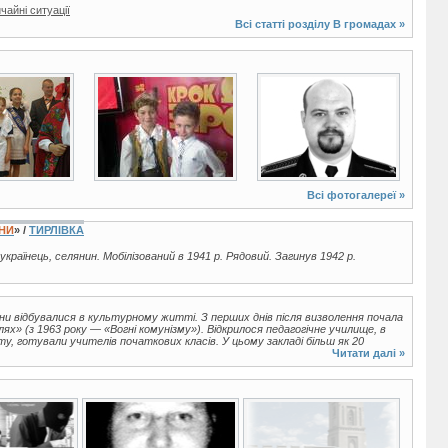
айні ситуації
Всі статті розділу
В громадах
»
10 фото
2 фото
Всі фотогалереї »
ЇНИ
» /
ТИРЛІВКА
 українець, селянин. Мобілізований в 1941 р. Рядовий. Загинув 1942 р.
іни відбувалися в культурному житті. З перших днів після визволення почала
х» (з 1963 року — «Вогні комунізму»). Відкрилося педагогічне училище, в
ту, готували учителів початкових класів. У цьому закладі більш як 20
.
Читати далі »