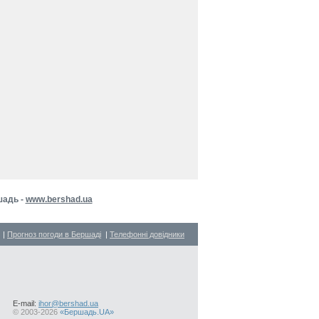
шадь -
www.bershad.ua
|
Прогноз погоди в Бершаді
|
Телефонні довідники
E-mail:
ihor@bershad.ua
©
2003-2026
«Бершадь.UA»