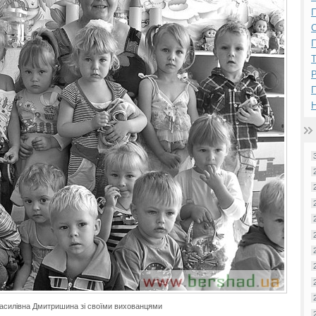
П
П
Р
Н
Василівна Дмитришина зі своїми вихованцями