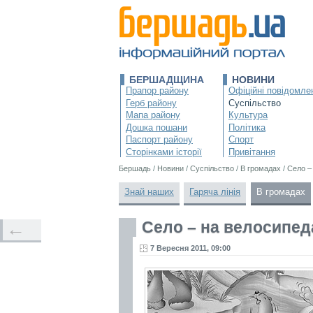
БЕРШАДЩИНА
НОВИНИ
Прапор району
Офіційні повідомле
Герб району
Суспільство
Мапа району
Культура
Дошка пошани
Політика
Паспорт району
Спорт
Сторінками історії
Привітання
Бершадь
/
Новини
/
Суспільство
/
В громадах
/
Село –
Знай наших
Гаряча лінія
В громадах
Село – на велосипед
←
7 Вересня 2011, 09:00