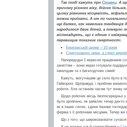
Так іноді кажуть про
Ставки
. А щ
причому різного віку, дійсно більше
цьому рівнинна місцевість, асфальт
можна проїхати. А от по чисельнос
ще далеко, хоч невелика тенденція 
народилося двоє дітей, а померло л
вісімнадцять, що є одним з найкращи
перевищив показник смертності.
Березівській церкві – 10 років
Спиртозаводу нема, а спирт вироб
Напередодні 1 вересня працівників сі
заняттям – вони якраз готували подарунк
інвалідам та з багатодітних сімей.
Кажуть, могутнішим це село було в по
Гайвороні. Щоправда, і проблем виникло
роботи. Але останнім часом тут знову н
Щодо робочих місць безпосередньо у н
було зроблено, як заявляє тепер дехто 
як в інших селах, єдине базове господар
ферма з її робочими місцями. Тепер же 
Що з того, що широкозахватні сучасні
А на додачу ще й одноосібників у
Ста