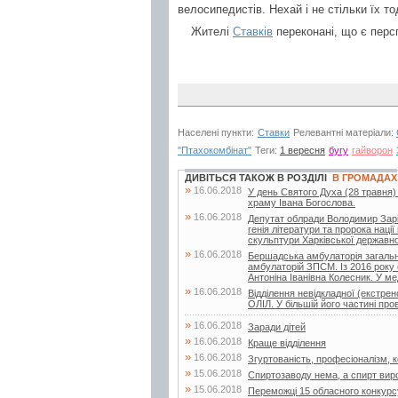
велосипедистів. Нехай і не стільки їх т
Жителі
Ставків
переконані, що є перс
Населені пункти:
Ставки
Релевантні матеріали:
"Птахокомбінат"
Теги:
1 вересня
бугу
гайворон
ДИВІТЬСЯ ТАКОЖ В РОЗДІЛІ
В ГРОМАДАХ
»
16.06.2018
У день Святого Духа (28 травня)
храму Івана Богослова.
»
16.06.2018
Депутат облради Володимир Заріча
генія літератури та пророка нац
скульптури Харківської державної
»
16.06.2018
Бершадська амбулаторія загальн
амбулаторій ЗПСМ. Із 2016 року 
Антоніна Іванівна Колесник. У мед
»
16.06.2018
Відділення невідкладної (екстр
ОЛІЛ. У більшій його частині про
»
16.06.2018
Заради дітей
»
16.06.2018
Краще відділення
»
16.06.2018
Згуртованість, професіоналізм, ко
»
15.06.2018
Спиртозаводу нема, а спирт вир
»
15.06.2018
Переможці 15 обласного конкурс