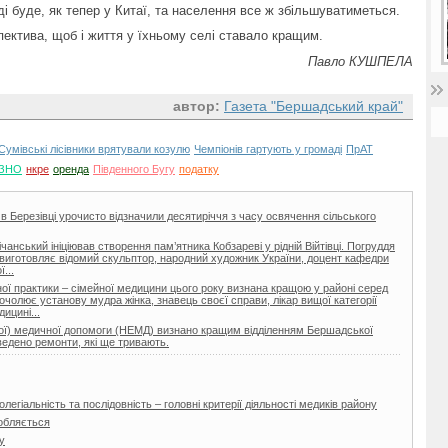
оді буде, як тепер у Китаї, та населення все ж збільшуватиметься.
пектива, щоб і життя у їхньому селі ставало кращим.
Павло КУШПЕЛА
автор:
Газета "Бершадський край"
Сумівські лісівники врятували козулю
Чемпіонів гартують у громаді
ПрАТ
ЗНО
нкре
оренда
Південного Бугу
податку
 в Березівці урочисто відзначили десятиріччя з часу освячення сільського
нський ініціював створення пам’ятника Кобзареві у рідній Війтівці. Погруддя
ії виготовляє відомий скульптор, народний художник України, доцент кафедри
...
ої практики – сімейної медицини цього року визнана кращою у районі серед
очолює установу мудра жінка, знавець своєї справи, лікар вищої категорії
ицині...
еної) медичної допомоги (НЕМД) визнано кращим відділенням Бершадської
ведено ремонти, які ще тривають.
легіальність та послідовність – головні критерії діяльності медиків району
обляється
у