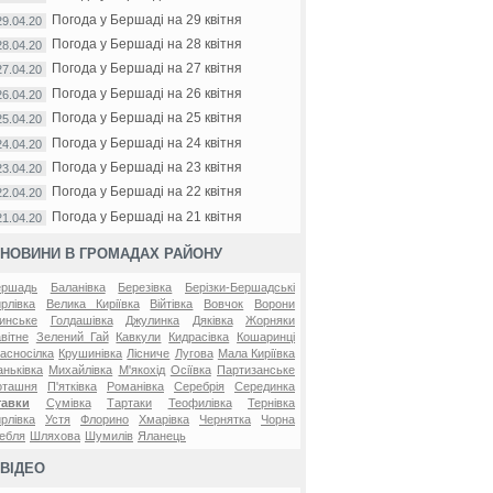
Погода у Бершаді на 29 квітня
29.04.20
Погода у Бершаді на 28 квітня
28.04.20
Погода у Бершаді на 27 квітня
27.04.20
Погода у Бершаді на 26 квітня
26.04.20
Погода у Бершаді на 25 квітня
25.04.20
Погода у Бершаді на 24 квітня
24.04.20
Погода у Бершаді на 23 квітня
23.04.20
Погода у Бершаді на 22 квітня
22.04.20
Погода у Бершаді на 21 квітня
21.04.20
НОВИНИ В ГРОМАДАХ РАЙОНУ
ершадь
Баланівка
Березівка
Берізки-Бершадські
рлівка
Велика Киріївка
Війтівка
Вовчок
Ворони
инське
Голдашівка
Джулинка
Дяківка
Жорняки
вітне
Зелений Гай
Кавкули
Кидрасівка
Кошаринці
асносілка
Крушинівка
Лісниче
Лугова
Мала Киріївка
ньківка
Михайлівка
М'якохід
Осіївка
Партизанське
оташня
П'ятківка
Романівка
Серебрія
Серединка
тавки
Сумівка
Тартаки
Теофилівка
Тернівка
рлівка
Устя
Флорино
Хмарівка
Чернятка
Чорна
ебля
Шляхова
Шумилів
Яланець
ВІДЕО