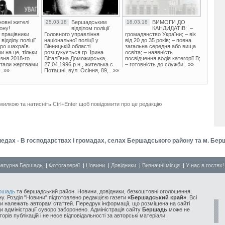
овні жителі
25.03.18
Бершадським
18.03.18
ВИМОГИ ДО
ону!
відділом поліції
КАНДИДАТІВ: –
 працівники
Головного управління
громадянство України; – вік
ідділу поліції
національної поліції у
від 20 до 35 років; – повна
ро шахраїв.
Вінницькій області
загальна середня або вища
и на це, тільки
розшукується гр. Ірина
освіта; – наявність
зня 2018-го
Віталіївна Доможирська,
посвідчення водія категорії В;
стали жертвами
27.04.1996 р.н., жителька с.
– готовність до служби...»»
..»»
Поташні, вул. Осіння, 89,...»»
милкою та натисніть Ctrl+Enter щоб повідомити про це редакцію
едах - В господарствах і громадах, селах Бершадського району та м. Бер
ратурна Бершадь
|
Фотогалереї
|
Новини
|
Довідники
|
Визначні місця
|
У нас в гостях!
ршадь
та бершадський район. Новини, довідники, безкоштовні оголошення,
у. Розділ "Новини" підготовлено редакцією газети
«Бершадський край»
. Всі
и належать авторам статтей. Передрук інформації, що розміщена на сайті
ди адміністрації суворо заборонено. Адміністрація сайту
Бершадь
може не
орів публікацій і не несе відповідальності за авторські матеріали.