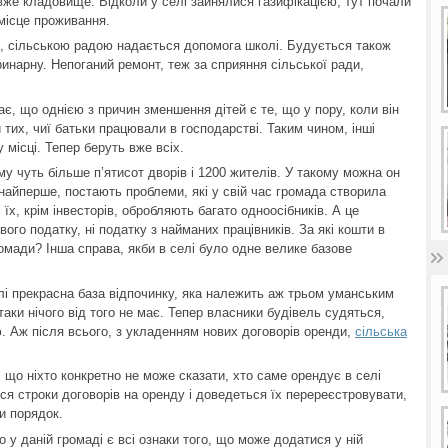
вже кладовище. Відколи у селі зайнялися газифікацією, тут почали
 місце проживання.
і, сільською радою надається допомога школі. Будується також
ринарну. Непоганий ремонт, теж за сприяння сільської ради,
, що однією з причин зменшення дітей є те, що у пору, коли він
 тих, чиї батьки працювали в господарстві. Таким чином, інші
місці. Тепер беруть вже всіх.
му чуть більше п’ятисот дворів і 1200 жителів. У такому можна он
 найперше, постають проблеми, які у свій час громада створила
їх, крім інвесторів, обробляють багато одноосібників. А це
вого податку, ні податку з найманих працівників. За які кошти в
мади? Інша справа, якби в селі було одне велике базове
і прекрасна база відпочинку, яка належить аж трьом уманським
аки нічого від того не має. Тепер власники будівель судяться,
. Аж після всього, з укладенням нових договорів оренди,
сільська
 що ніхто конкретно не може сказати, хто саме орендує в селі
ься строки договорів на оренду і доведеться їх перереєстровувати,
и порядок.
 у даній громаді є всі ознаки того, що може додатися у ній