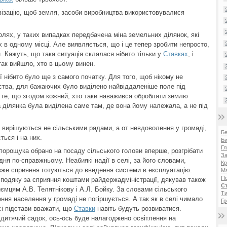
ивізацію, щоб земля, засоби виробництва використовувалися
лях, у таких випадках передбачена міна земельних ділянок, які
 в одному місці. Але виявляється, що і це тепер зробити непросто,
н. Кажуть, що така ситуація склалася нібито тільки у
Ставках
, і
так вийшло, хто в цьому винен.
 нібито було ще з самого початку. Для того, щоб нікому не
рства, для бажаючих було виділено найвіддаленіше поле під
 те, що згодом кожний, хто таки наважився обробляти землю
 ділянка була виділена саме там, де вона йому належала, а не під
, вирішуються не сільськими радами, а от невдоволення у громаді,
Б
ться і на них.
Би
Гл
порощука обрано на посаду сільського голови вперше, розгрібати
За
ня по-справжньому. Неабиякі надії в селі, за його словами,
Кр
 вже сприяння готуються до введення системи в експлуатацію.
Ма
П
подяку за сприяння коштами райдержадміністрації, дякував також
С
ємцям А.В. Телятнікову і А.Л. Бойку. За словами сільського
Ти
ння населення у громаді не погіршується. А так як в селі чимало
Гр
всі підстави вважати, що
Ставки
навіть будуть розвиватися.
 дитячий садок, ось-ось буде налагоджено освітлення на