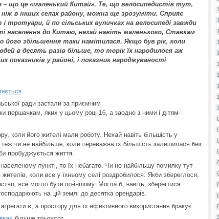
е – що це «маленький Китай». Те, що велосипедистів тут,
, ніж в інших селах району, можна ще зрозуміти. Сприяє
 і тротуари, й по сільських вуличках на велосипеді завжди
ті населення до Китаю, нехай навіть маленького, Ставкам
до його збільшення таки намітилася. Якщо був рік, коли
юдей в десять разів більше, то торік їх народилося аж
х показників у районі, і показник народжуваності
ляється
льської ради застали за приємним
и першачкам, яких у цьому році 16, а заодно з ними і дітям-
ру, коли його жителі мали роботу. Нехай навіть більшість у
 теж чи не найбільше, коли переважна їх більшість залишилася без
іби пробуджується життя.
аселеному пункті, то їх небагато. Чи не найбільшу помилку тут
з жителів, коли все у їхньому селі роздробилося. Якби збереглося,
ство, все могло бути по-іншому. Могла б, навіть, зберегтися
господарюють на цій землі до десятка орендарів.
 агрегати є, а простору для їх ефективного використання бракує.
вках
більше трьохсот.