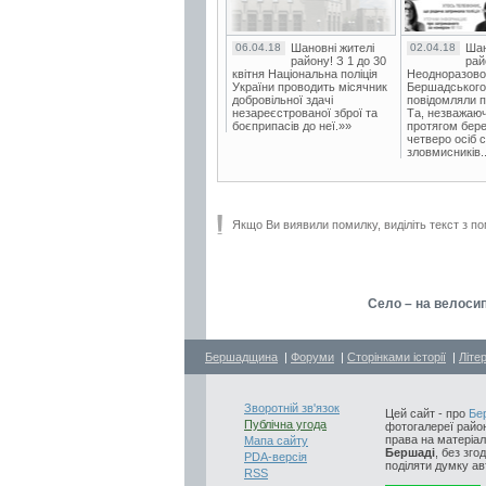
06.04.18
Шановні жителі
02.04.18
Шан
району! З 1 до 30
рай
квітня Національна поліція
Неодноразово
України проводить місячник
Бершадського в
добровільної здачі
повідомляли п
незареєстрованої зброї та
Та, незважаюч
боєприпасів до неї.»»
протягом бере
четверо осіб 
зловмисників..
Якщо Ви виявили помилку, виділіть текст з по
Село – на велосип
Бершадщина
|
Форуми
|
Сторінками історії
|
Літе
Зворотній зв'язок
Цей сайт - про
Бе
Публічна угода
фотогалереї район
права на матеріал
Мапа сайту
Бершаді
, без зго
PDA-версія
поділяти думку авт
RSS