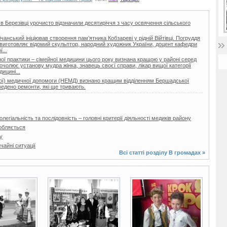
 в Березівці урочисто відзначили десятиріччя з часу освячення сільського
нський ініціював створення пам’ятника Кобзареві у рідній Війтівці. Погруддя
ії виготовляє відомий скульптор, народний художник України, доцент кафедри
...
ої практики – сімейної медицини цього року визнана кращою у районі серед
очолює установу мудра жінка, знавець своєї справи, лікар вищої категорії
ицині...
еної) медичної допомоги (НЕМД) визнано кращим відділенням Бершадської
ведено ремонти, які ще тривають.
легіальність та послідовність – головні критерії діяльності медиків району
обляється
у
айні ситуації
Всі статті розділу
В громадах
»
2 фото
10 фото