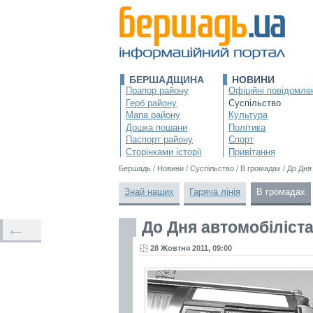
БЕРШАДЩИНА
НОВИНИ
Прапор району
Офіційні повідомле
Герб району
Суспільство
Мапа району
Культура
Дошка пошани
Політика
Паспорт району
Спорт
Сторінками історії
Привітання
Бершадь
/
Новини
/
Суспільство
/
В громадах
/
До Дня
Знай наших
Гаряча лінія
В громадах
До Дня автомобіліста
←
28 Жовтня 2011, 09:00