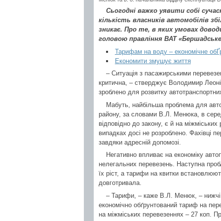
Сьогодні важко уявити собі суча
кількість власників автомобілів зб
зникає. Про те, в яких умовах дов
головою правління ВАТ «Бершадське
Тарифам на воду – економічне обҐ
Економити змушує життя
– Ситуація з пасажирськими перевезе
критична, – стверджує Володимир Леонід
зроблено для розвитку автотранспортни
Мабуть, найбільша проблема для автоп
району, за словами В.Л. Менюка, в сер
відповідно до закону, є й на міжміських
випадках досі не розроблено. Фахівці п
завдяки адресній допомозі.
Негативно впливає на економіку авто
нелегальних перевезень. Наступна пробл
їх ріст, а тарифи на квитки встановлюю
довготривала.
– Тарифи, – каже В.Л. Менюк, – нижчі
економічно обґрунтований тариф на пере
на міжміських перевезеннях – 27 коп. Пр