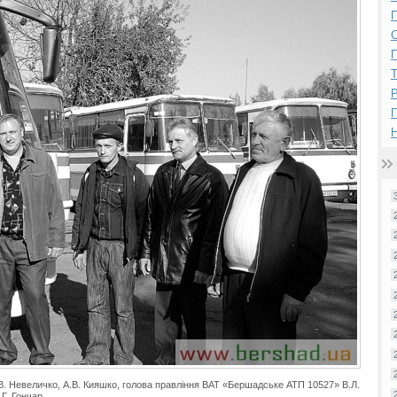
П
П
Р
Н
П.В. Невеличко, А.В. Кияшко, голова правління ВАТ «Бершадське АТП 10527» В.Л.
.Г. Гончар.