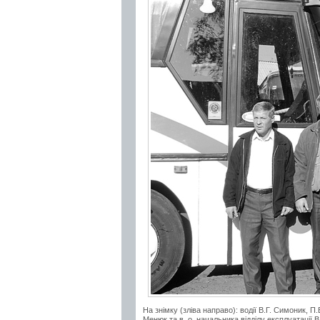
На знімку (зліва направо): водії В.Г. Симоник, 
Менюк та в. о. начальника відділу експлуатації В