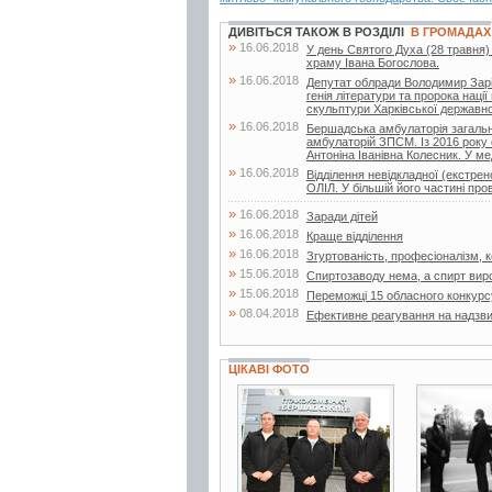
ДИВІТЬСЯ ТАКОЖ В РОЗДІЛІ
В ГРОМАДАХ
»
16.06.2018
У день Святого Духа (28 травня)
храму Івана Богослова.
»
16.06.2018
Депутат облради Володимир Заріча
генія літератури та пророка нац
скульптури Харківської державної
»
16.06.2018
Бершадська амбулаторія загальн
амбулаторій ЗПСМ. Із 2016 року 
Антоніна Іванівна Колесник. У мед
»
16.06.2018
Відділення невідкладної (екстр
ОЛІЛ. У більшій його частині про
»
16.06.2018
Заради дітей
»
16.06.2018
Краще відділення
»
16.06.2018
Згуртованість, професіоналізм, ко
»
15.06.2018
Спиртозаводу нема, а спирт вир
»
15.06.2018
Переможці 15 обласного конкурс
»
08.04.2018
Ефективне реагування на надзвич
ЦІКАВІ ФОТО
3 фото
2 фото