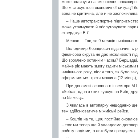
може вплинути на зменшення пасажироп
Що ж стосується економічної ситуації 
вона не критична, але й не заспокійлива
– Наше автотранспортне підприємство
може утримувати й обслуговувати парк а
стверджує В.Л.
Менюк. – Так, за 9 місяців нинішньог
Володимир Леонідович відзначив: є ро
фінансова скрута не дає можливості під
Що зроблено останнім часом? Бершадці, 
майже рік мають змогу їздити міськими 
нинішнього року, після того, як було за
оформляється третя машина (12 місць),
При допомозі основного інвестора М.І
«Setra», одна з яких курсує на Київ, дру
на 55 місць.
З’явилась в автопарку нещодавно ще 
теж здійснюватиме міжміські рейси.
– Коштів на те, щоб постійно оновлюв
– тож ми тепер ще й укладаємо договор
роботу водіями, а автобуси орендуємо.