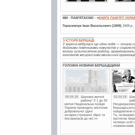
МИ - ПАМ’ЯТАЄМО - «
КНИГА ПАМ’ЯТІ УКРА
Герасимчук Іван Васильович (1909)
1909 р.,
З ІСТОРІЇ БЕРШАДІ
У вересні відбулася ще одна подія — почала 
бойовими помічниками комуністів у соціаліст
велику культосвітню роботу, організовували
контактів місцевої комсомольської організації
ГОЛОВНІ НОВИНИ БЕРШАДЩИНИ
06.04.18
Шановні жителі
02.04.18
Шан
району! З 1 до 30
рай
квітня Національна поліція
Неодноразово
України проводить місячник
Бершадського в
добровільної здачі
повідомляли п
незареєстрованої зброї та
Та, незважаюч
боєприпасів до неї.»»
протягом бере
четверо осіб 
зловмисників..