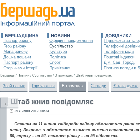
БЕРШАДЩИНА
НОВИНИ
ДОВІДНИКИ
Прапор району
Офіційні повідомлення
Підприємства та ор
Герб району
Суспільство
Телефонні довідни
Мапа району
Культура
Телефонні коди
Дошка пошани
Політика
Поштові індекси
Паспорт району
Спорт
Дім. Сад. Город.
Сторінками історії
Привітання
Прогноз погоди в 
Бершадь
/
Новини
/
Суспільство
/
В громадах
/
Штаб жнив повідомляє
Знай наших
Гаряча лінія
В громадах
Спогади
Є така думка
Штаб жнив повідомляє
←
29 Липня 2012, 00:34
Станом на 11 липня хлібороби району обмолотили ранні зе
площ. Зокрема, з обмолотом озимого ячменю справилися на 9
60, гороху – на 92, озимого ріпаку – на 95 відсотках.