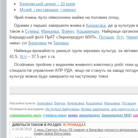
Березівській церкві – 10 років
Музей: і реставрація, і ремонт
Ярий ячмінь було обмолочено майже на половині площ.
Одними з перших завершили жнива в
Кидрасівці
, де ці культури
також в
Сумівці
,
Маньківці
,
Вовчку
,
Кошаринцях
. Найкраще організо
Бершадській філії ПрАТ «Зернопродукт МХП»,
Поташні
,
Усті
,
Черня
нива» сіл
Березівки
та
Тернівки
.
Найвища врожайність ранньої групи зернових культур, за звітами
41,5,
Усті
– 37,5 цнт з га.
Особливих проблем з веденням жнивного комплексу робіт поки щ
спеціалістів управління АПР РДА, якщо не стануть на заваді погодн
культур можна буде завершити на наступному тижні.
Населені пункти:
Березівка
,
Вовчок
,
Кидрасівка
,
Кошаринці
,
Маньківка
,
Поташня
,
Релевантні матеріали:
Не будьте байдужими
Жнива завершено, але напруга не с
«зернопродукт мхп»
«Чарівна нива»
жнива
зернопродукт
Зернопродукт МХП
чар
ДИВІТЬСЯ ТАКОЖ В РОЗДІЛІ
В ГРОМАДАХ
»
16.06.2018
У день Святого Духа (28 травня) в Березівці урочисто відзначили
храму Івана Богослова.