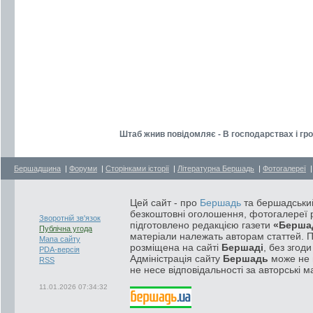
Штаб жнив повідомляє - В господарствах і гр
Бершадщина
|
Форуми
|
Сторінками історії
|
Літературна Бершадь
|
Фотогалереї
Цей сайт - про
Бершадь
та бершадський
безкоштовні оголошення, фотогалереї р
Зворотній зв'язок
підготовлено редакцією газети
«Берша
Публічна угода
матеріали належать авторам статтей. 
Мапа сайту
розміщена на сайті
Бершаді
, без згод
PDA-версія
Адміністрація сайту
Бершадь
може не п
RSS
не несе відповідальності за авторські м
11.01.2026 07:34:32