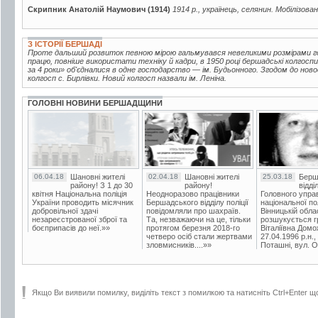
Скрипник Анатолій Наумович (1914)
1914 р., українець, селянин. Мобілізова
З ІСТОРІЇ БЕРШАДІ
Проте дальший розвиток певною мірою гальмувався невеликими розмірами г
працю, повніше використати техніку й кадри, в 1950 році бершадські колгоспи
за 4 роки» об'єдналися в одне господарство — ім. Будьонного. Згодом до но
колгосп с. Бирлівки. Новий колгосп назвали ім. Леніна.
ГОЛОВНІ НОВИНИ БЕРШАДЩИНИ
06.04.18
Шановні жителі
02.04.18
Шановні жителі
25.03.18
Берш
району! З 1 до 30
району!
відді
квітня Національна поліція
Неодноразово працівники
Головного упра
України проводить місячник
Бершадського відділу поліції
національної пол
добровільної здачі
повідомляли про шахраїв.
Вінницькій обла
незареєстрованої зброї та
Та, незважаючи на це, тільки
розшукується гр
боєприпасів до неї.»»
протягом березня 2018-го
Віталіївна Домо
четверо осіб стали жертвами
27.04.1996 р.н.,
зловмисників....»»
Поташні, вул. Ос
Якщо Ви виявили помилку, виділіть текст з помилкою та натисніть Ctrl+Enter щ