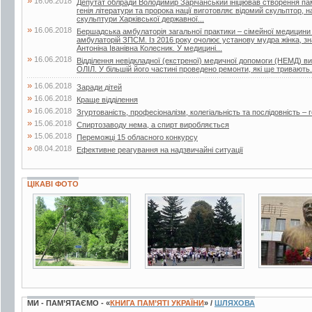
»
16.06.2018
Депутат облради Володимир Зарічанський ініціював створення пам’я
генія літератури та пророка нації виготовляє відомий скульптор,
скульптури Харківської державної...
»
16.06.2018
Бершадська амбулаторія загальної практики – сімейної медицини
амбулаторій ЗПСМ. Із 2016 року очолює установу мудра жінка, зна
Антоніна Іванівна Колесник. У медицині...
»
16.06.2018
Відділення невідкладної (екстреної) медичної допомоги (НЕМД) 
ОЛІЛ. У більшій його частині проведено ремонти, які ще тривають.
»
16.06.2018
Заради дітей
»
16.06.2018
Краще відділення
»
16.06.2018
Згуртованість, професіоналізм, колегіальність та послідовність – г
»
15.06.2018
Спиртозаводу нема, а спирт виробляється
»
15.06.2018
Переможці 15 обласного конкурсу
»
08.04.2018
Ефективне реагування на надзвичайні ситуації
ЦІКАВІ ФОТО
7 фото
19 фото
4 фото
МИ - ПАМ’ЯТАЄМО - «
КНИГА ПАМ’ЯТІ УКРАЇНИ
» /
ШЛЯХОВА