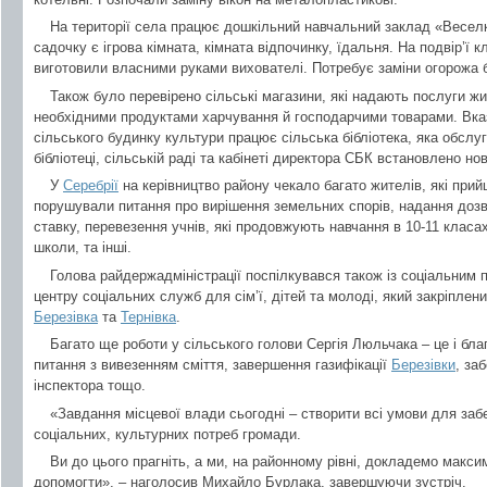
На території села працює дошкільний навчальний заклад «Веселк
садочку є ігрова кімната, кімната відпочинку, їдальня. На подвір’ї 
виготовили власними руками вихователі. Потребує заміни огорожа б
Також було перевірено сільські магазини, які надають послуги ж
необхідними продуктами харчування й господарчими товарами. Вказ
сільського будинку культури працює сільська бібліотека, яка обслуг
бібліотеці, сільській раді та кабінеті директора СБК встановлено нові
У
Серебрії
на керівництво району чекало багато жителів, які при
порушували питання про вирішення земельних спорів, надання доз
ставку, перевезення учнів, які продовжують навчання в 10-11 класа
школи, та інші.
Голова райдержадміністрації поспілкувався також із соціальним
центру соціальних служб для сім’ї, дітей та молоді, який закріпле
Березівка
та
Тернівка
.
Багато ще роботи у сільського голови Сергія Люльчака – це і благ
питання з вивезенням сміття, завершення газифікації
Березівки
, за
інспектора тощо.
«Завдання місцевої влади сьогодні – створити всі умови для заб
соціальних, культурних потреб громади.
Ви до цього прагніть, а ми, на районному рівні, докладемо макс
допомогти», – наголосив Михайло Бурлака, завершуючи зустріч.