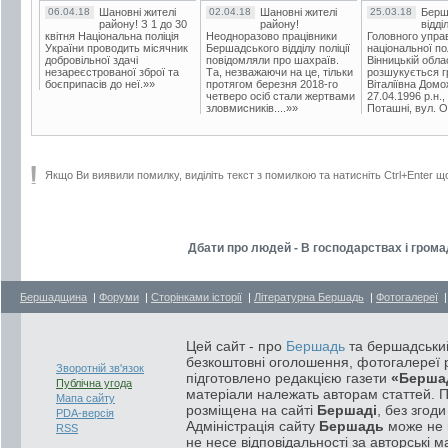
06.04.18
Шановні жителі
02.04.18
Шановні жителі
25.03.18
Берш
району! З 1 до 30
району!
відді
квітня Національна поліція
Неодноразово працівники
Головного упра
України проводить місячник
Бершадського відділу поліції
національної пол
добровільної здачі
повідомляли про шахраїв.
Вінницькій обла
незареєстрованої зброї та
Та, незважаючи на це, тільки
розшукується гр
боєприпасів до неї.»»
протягом березня 2018-го
Віталіївна Домо
четверо осіб стали жертвами
27.04.1996 р.н.,
зловмисників....»»
Поташні, вул. Ос
Якщо Ви виявили помилку, виділіть текст з помилкою та натисніть Ctrl+Enter щ
Дбати про людей - В господарствах і гром
Бершадщина
|
Форуми
|
Сторінками історії
|
Літературна Бершадь
|
Фотогалереї
Цей сайт - про
Бершадь
та бершадський
безкоштовні оголошення, фотогалереї р
Зворотній зв'язок
підготовлено редакцією газети
«Берша
Публічна угода
матеріали належать авторам статтей. 
Мапа сайту
розміщена на сайті
Бершаді
, без згод
PDA-версія
Адміністрація сайту
Бершадь
може не п
RSS
не несе відповідальності за авторські м