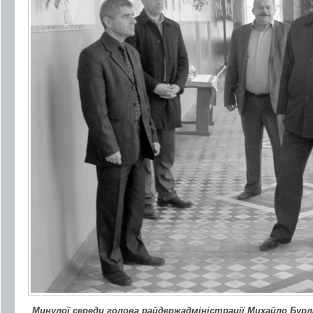
Минулої середи голова райдержадміністрації Михайло Бурл