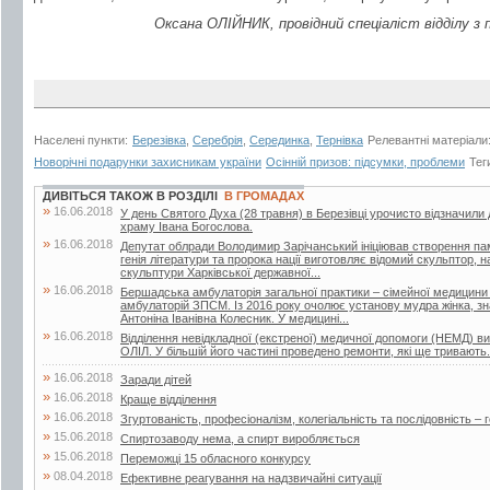
Оксана ОЛІЙНИК, провідний спеціаліст відділу з 
Населені пункти:
Березівка
,
Серебрія
,
Серединка
,
Тернівка
Релевантні матеріали
Новорічні подарунки захисникам україни
Осінній призов: підсумки, проблеми
Тег
ДИВІТЬСЯ ТАКОЖ В РОЗДІЛІ
В ГРОМАДАХ
»
16.06.2018
У день Святого Духа (28 травня) в Березівці урочисто відзначили
храму Івана Богослова.
»
16.06.2018
Депутат облради Володимир Зарічанський ініціював створення пам’я
генія літератури та пророка нації виготовляє відомий скульптор,
скульптури Харківської державної...
»
16.06.2018
Бершадська амбулаторія загальної практики – сімейної медицини
амбулаторій ЗПСМ. Із 2016 року очолює установу мудра жінка, зна
Антоніна Іванівна Колесник. У медицині...
»
16.06.2018
Відділення невідкладної (екстреної) медичної допомоги (НЕМД) 
ОЛІЛ. У більшій його частині проведено ремонти, які ще тривають.
»
16.06.2018
Заради дітей
»
16.06.2018
Краще відділення
»
16.06.2018
Згуртованість, професіоналізм, колегіальність та послідовність – г
»
15.06.2018
Спиртозаводу нема, а спирт виробляється
»
15.06.2018
Переможці 15 обласного конкурсу
»
08.04.2018
Ефективне реагування на надзвичайні ситуації