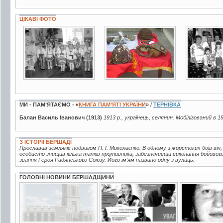
ЦІКАВІ ФОТО
2 фото
8 фото
3 фото
МИ - ПАМ’ЯТАЄМО - «
КНИГА ПАМ’ЯТІ УКРАЇНИ
» /
ТЕРНІВКА
Балан Василь Іванович (1913)
1913 р., українець, селянин. Мобілізований в 1
З ІСТОРІЇ БЕРШАДІ
Прославив земляків подвигом П. І. Миколаєнко. В одному з жорстоких боїв він
особисто знищив кілька танків противника, забезпечивши виконання бойового
звання Героя Радянського Союзу. Його ім'ям названо одну з вулиць.
ГОЛОВНІ НОВИНИ БЕРШАДЩИНИ