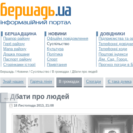
БЕРШАДЩИНА
НОВИНИ
ДОВІДНИКИ
Прапор району
Офіційні повідомлення
Підприємства та ор
Герб району
Суспільство
Телефонні довідни
Мапа району
Культура
Телефонні коди
Дошка пошани
Політика
Поштові індекси
Паспорт району
Спорт
Дім. Сад. Город.
Сторінками історії
Привітання
Прогноз погоди в 
Бершадь
/
Новини
/
Суспільство
/
В громадах
/
Дбати про людей
Знай наших
Гаряча лінія
В громадах
Спогади
Є така думка
Дбати про людей
←
18 Листопада 2013, 21:08