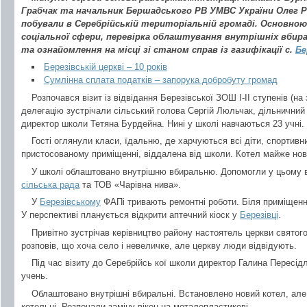
Грабчак та начальник Бершадського РВ УМВС України Олег Р
побували в Серебрійській територіальній громаді. Основною
соціальної сфери, перевірка облаштування внутрішніх вбира
та ознайомлення на місці зі станом справ із газифікації с.
Бе
Березівській церкві – 10 років
Сумлінна сплата податків – запорука добробуту громад
Розпочався візит із відвідання Березівської ЗОШ І-ІІ ступенів (на 
делегацію зустрічали сільський голова Сергій Люльчак, дільничний і
директор школи Тетяна Бурдейна. Нині у школі навчаються 23 учні.
Гості оглянули класи, їдальню, де харчуються всі діти, спортив
пристосованому приміщенні, віддалена від школи. Котел майже нов
У школі облаштовано внутрішню вбиральню. Допомогли у цьому ві
сільська рада
та ТОВ «Чарівна нива».
У
Березівському
ФАПі тривають ремонтні роботи. Біля приміщенн
У перспективі планується відкрити аптечний кіоск у
Березівці
.
Привітно зустрічав керівництво району настоятель церкви святог
розповів, що хоча село і невеличке, але церкву люди відвідують.
Під час візиту до Серебрійсь кої школи директор Галина Пересід
учень.
Облаштовано внутрішні вбиральні. Встановлено новий котел, ал
котельні. Розпочали заміну вікон на металопластикові.