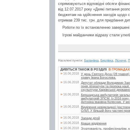
спрямовуються відповідні обсяги фінанс
від 12.07.2017 року «Деякі питання розп
бюджетам на здійснення заходів щодо с
отримав 239 тис. грн. для придбання ди
Роботи по їх встановленню завершені
Ігрові майданчики відразу стали улюб
Населені пункти:
Баланівка
,
Бирлівка
,
Лісниче
,
П
ДИВІТЬСЯ ТАКОЖ В РОЗДІЛІ
В ГРОМАДАХ
»
16.06.2018
У день Святого Духа (28 травня)
храму Івана Богослова.
»
16.06.2018
Депутат облради Володимир Заріча
генія літератури та пророка нац
скульптури Харківської державної
»
16.06.2018
Бершадська амбулаторія загальн
амбулаторій ЗПСМ. Із 2016 року 
Антоніна Іванівна Колесник. У мед
»
16.06.2018
Відділення невідкладної (екстр
ОЛІЛ. У більшій його частині про
»
16.06.2018
Заради дітей
»
16.06.2018
Краще відділення
»
16.06.2018
Згуртованість, професіоналізм, ко