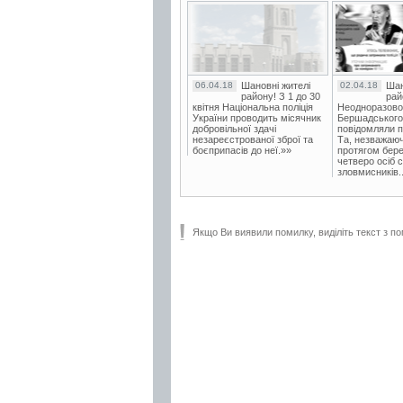
06.04.18
Шановні жителі
02.04.18
Шан
району! З 1 до 30
рай
квітня Національна поліція
Неодноразово
України проводить місячник
Бершадського в
добровільної здачі
повідомляли п
незареєстрованої зброї та
Та, незважаюч
боєприпасів до неї.»»
протягом бере
четверо осіб 
зловмисників..
Якщо Ви виявили помилку, виділіть текст з по