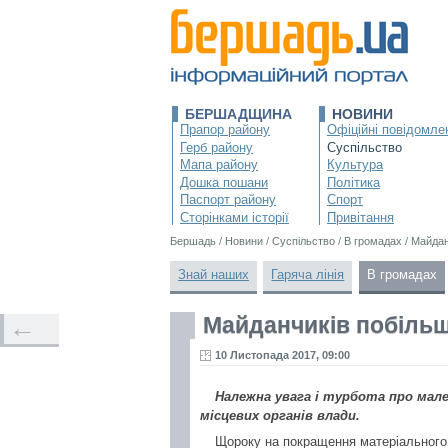
БЕРШАДЩИНА
НОВИНИ
Прапор району
Офіційні повідомле
Герб району
Суспільство
Мапа району
Культура
Дошка пошани
Політика
Паспорт району
Спорт
Сторінками історії
Привітання
Бершадь
/
Новини
/
Суспільство
/
В громадах
/
Майдан
Знай наших
Гаряча лінія
В громадах
Майданчиків побіль
←
10 Листопада 2017, 09:00
Належна увага і турбота про мал
місцевих органів влади.
Щороку на покращення матеріального