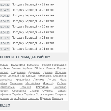
Погода у Бершаді на 29 квітня
29.04.20
Погода у Бершаді на 28 квітня
28.04.20
Погода у Бершаді на 27 квітня
27.04.20
Погода у Бершаді на 26 квітня
26.04.20
Погода у Бершаді на 25 квітня
25.04.20
Погода у Бершаді на 24 квітня
24.04.20
Погода у Бершаді на 23 квітня
23.04.20
Погода у Бершаді на 22 квітня
22.04.20
Погода у Бершаді на 21 квітня
21.04.20
НОВИНИ В ГРОМАДАХ РАЙОНУ
ершадь
Баланівка
Березівка
Берізки-Бершадські
ирлівка
Велика Киріївка
Війтівка
Вовчок
Ворони
инське
Голдашівка
Джулинка
Дяківка
Жорняки
вітне
Зелений Гай
Кавкули
Кидрасівка
Кошаринці
асносілка
Крушинівка
Лісниче
Лугова
Мала
ріївка
Маньківка
Михайлівка
М'якохід
Осіївка
ртизанське
Поташня
П'ятківка
Романівка
ребрія
Серединка
Ставки
Сумівка
Тартаки
офилівка
Тернівка
Тирлівка
Устя
Флорино
Хмарівка
рнятка
Чорна Гребля
Шляхова
Шумилів
Яланець
ВІДЕО