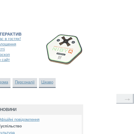
НТЕРАКТИВ
ас в гостях!
олошення
тті
оскоп
 сайт
дома
Персоналії
Цікаво
→
НОВИНИ
фіційні повідомлення
Суспільство
ультура