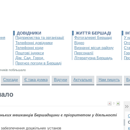
ДОВІДНИКИ
ЖИТТЯ БЕРШАДІ
І
ння
Підприємства та організації
Фотогалереї Бершаді
У н
Телефонні довідники
Відео
Ог
Телефонні коди
Визначні місця району
Ста
Поштові індекси
Персоналії
Гор
Дім. Сад. Город.
Літературна Бершадь
Про
Прогноз погоди в Бершаді
чиків побільшало
Спогади
Є така думка
Відгуки
Актуально
Нам пишуть
В
шало
0
еньких мешканців Бершадщини є пріоритетом у діяльності
О
 забезпечення дошкільних установ
К