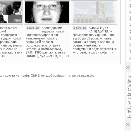
овні жителі
25.03.18
Бершадським
18.03.18
ВИМОГИ ДО
ону!
відділом поліції
КАНДИДАТІВ: –
 працівники
Головного управління
громадянство України; – вік
ідділу поліції
національної поліції у
від 20 до 35 років; – повна
ро шахраїв.
Вінницькій області
загальна середня або вища
и на це, тільки
розшукується гр. Ірина
освіта; – наявність
зня 2018-го
Віталіївна Доможирська,
посвідчення водія категорії В;
стали жертвами
27.04.1996 р.н., жителька с.
– готовність до служби...»»
..»»
Поташні, вул. Осіння, 89,...»»
милкою та натисніть Ctrl+Enter щоб повідомити про це редакцію
Б
Б
Гл
За
Кр
Ки
Па
Се
Те
Че