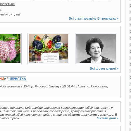
обляється
у
айні ситуації
Всі статті розділу
В громадах
»
45 фото
2 фото
Всі фотогалереї »
ЇНИ
» /
ЧЕРНЯТКА
Мобілізований в 1944 р. Рядовий. Загинув 29.04.44. Похов. с. Поприкени,
арства тривала. Крім раніше створених кооперативних об'єднань селян, у
і». З метою зміцнення невеликих господарств, кращого використання
и кущові об'єднання колективів, з машинно-хінними станціями у кожному. В
складі трьох...
Читати далі »