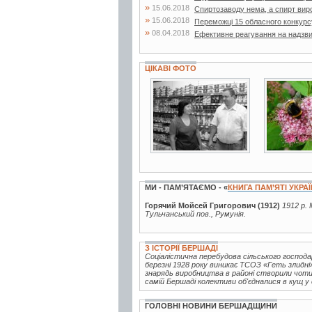
»
15.06.2018
Спиртозаводу нема, а спирт вир
»
15.06.2018
Переможці 15 обласного конкурс
»
08.04.2018
Ефективне реагування на надзвич
ЦІКАВІ ФОТО
2 фото
48 фото
МИ - ПАМ’ЯТАЄМО - «
КНИГА ПАМ’ЯТІ УКРА
Горячий Мойсей Григорович (1912)
1912 р. 
Тульчанський пов., Румунія.
З ІСТОРІЇ БЕРШАДІ
Соціалістична перебудова сільського господ
березні 1928 року виникає ТСОЗ «Геть злидн
знарядь виробництва в районі створили чотир
самій Бершаді колективи об'єдналися в кущ у 
ГОЛОВНІ НОВИНИ БЕРШАДЩИНИ