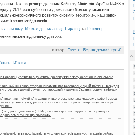
ування. Так, за розпорядженням Кабінету Міністрів України №463-р
П
оділу у 2017 році субвенції з державного бюджету місцевим
оціально-економічного розвитку окремих територій», наш район
П
тячих ігрових майданчиків.
 в
Лісничому
,
М’якоході
,
Баланівці
,
Бирлівці
та
П’ятківці
.
Р
леним місцем відпочинку дітвори.
Н
автор:
Газета "Бершадський край"
'ятківка
,
М'якохід
 в Березівці урочисто відзначили десятиріччя з часу освячення сільського
нський ініціював створення пам’ятника Кобзареві у рідній Війтівці. Погруддя
ії виготовляє відомий скульптор, народний художник України, доцент кафедри
...
ої практики – сімейної медицини цього року визнана кращою у районі серед
очолює установу мудра жінка, знавець своєї справи, лікар вищої категорії
ицині...
еної) медичної допомоги (НЕМД) визнано кращим відділенням Бершадської
ведено ремонти, які ще тривають.
легіальність та послідовність – головні критерії діяльності медиків району