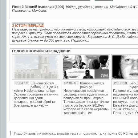
Рівний Зіновій Іванович (1909)
1909 р., українець, селянин. Мобілізований в 
Петрешти, Молдова.
З ІСТОРІЇ БЕРШАДІ
Незважаючи на труднощі першої мирної сівби, колгоспники докладали всіх зу
потрібний фронту. Поля доводилося обробляти переважно лопатами, сіяти 
корів. Але і за таких умов ланкова колгоспу ім. Воропшлова З. С. Дабіжа збир
цукрових буряків — до 300 цнт. з га. Партійна...
ГОЛОВНІ НОВИНИ БЕРШАДЩИНИ
06.04.18
Шановні жителі
02.04.18
Шановні жителі
25.03.18
Берш
району! З 1 до 30
району!
відді
квітня Національна поліція
Неодноразово працівники
Головного упра
України проводить місячник
Бершадського відділу поліції
національної пол
добровільної здачі
повідомляли про шахраїв.
Вінницькій обла
незареєстрованої зброї та
Та, незважаючи на це, тільки
розшукується гр
боєприпасів до неї.»»
протягом березня 2018-го
Віталіївна Домо
четверо осіб стали жертвами
27.04.1996 р.н.,
зловмисників....»»
Поташні, вул. Ос
Якщо Ви виявили помилку, виділіть текст з помилкою та натисніть Ctrl+Enter щ