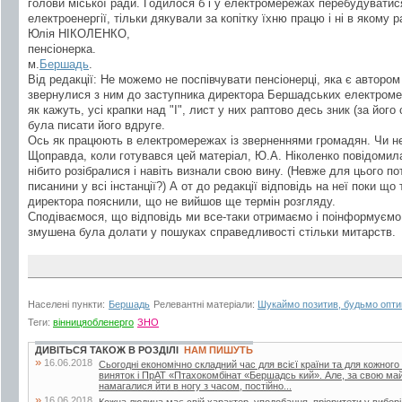
голови міської ради. Годилося б і у електромережах перебудуватис
електроенергії, тільки дякували за копітку їхню працю і ні в якому 
Юлія НІКОЛЕНКО,
пенсіонерка.
м.
Бершадь
.
Від редакції: Не можемо не поспівчувати пенсіонерці, яка є автором
звернулися з ним до заступника директора Бершадських електроме
як кажуть, усі крапки над "І", лист у них раптово десь зник (за йог
була писати його вдруге.
Ось як працюють в електромережах із зверненнями громадян. Чи н
Щоправда, коли готувався цей матеріал, Ю.А. Ніколенко повідомил
нібито розібралися і навіть визнали свою вину. (Невже для цього пот
писанини у всі інстанції?) А от до редакції відповідь на неї поки що
директора пояснили, що не вийшов ще термін розгляду.
Сподіваємося, що відповідь ми все-таки отримаємо і поінформуємо ч
змушена була долати у пошуках справедливості стільки митарств.
Населені пункти:
Бершадь
Релевантні матеріали:
Шукаймо позитив, будьмо опти
Теги:
вінницяобленерго
ЗНО
ДИВІТЬСЯ ТАКОЖ В РОЗДІЛІ
НАМ ПИШУТЬ
»
16.06.2018
Сьогодні економічно складний час для всієї країни та для кожного
виняток і ПрАТ «Птахокомбінат «Бершадсь кий». Але, за свою май
намагалися йти в ногу з часом, постійно...
»
16.06.2018
Кожна людина має свій характер, уподобання, пріоритети у вибор