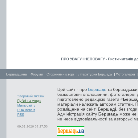
ПРО УВАГУ І НЕПОВАГУ - Листи читачів до 
Бершадщина
|
Форуми
|
Сторінками історії
|
Літературна Бершадь
|
Фотогалереї
Цей сайт - про
Бершадь
та бершадський
безкоштовні оголошення, фотогалереї р
Зворотній зв'язок
підготовлено редакцією газети
«Берша
Публічна угода
матеріали належать авторам статтей. 
Мапа сайту
розміщена на сайті
Бершаді
, без згод
PDA-версія
Адміністрація сайту
Бершадь
може не п
RSS
не несе відповідальності за авторські м
09.01.2026 07:27:50