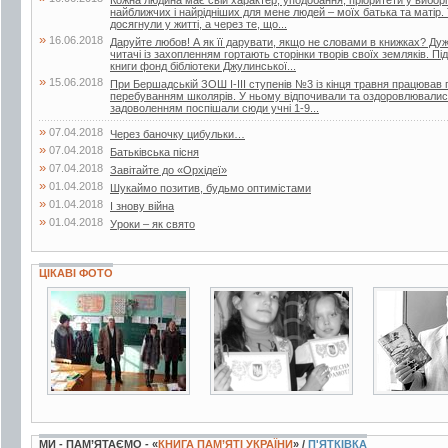
найближчих і найрідніших для мене людей – моїх батька та матір.
досягнули у житті, а через те, що...
»
16.06.2018
Даруйте любов! А як її дарувати, якщо не словами в книжках? Дуже
читачі із захопленням гортають сторінки творів своїх земляків. Пі
книги фонд бібліотеки Джулинської...
»
15.06.2018
При Бершадській ЗОШ І-ІІІ ступенів №3 із кінця травня працював п
перебуванням школярів. У ньому відпочивали та оздоровлювалися 
задоволенням поспішали сюди учні 1-9...
»
07.04.2018
Через баночку цибульки…
»
07.04.2018
Батьківська пісня
»
07.04.2018
Завітайте до «Орхідеї»
»
01.04.2018
Шукаймо позитив, будьмо оптимістами
»
01.04.2018
І знову війна
»
01.04.2018
Уроки – як свято
ЦІКАВІ ФОТО
3 фото
3 фото
3 фото
МИ - ПАМ’ЯТАЄМО - «
КНИГА ПАМ’ЯТІ УКРАЇНИ
» /
П'ЯТКІВКА