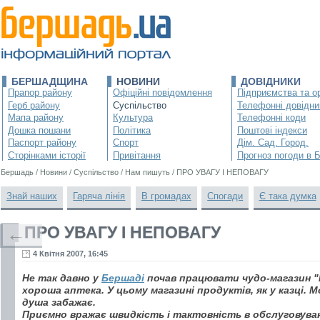
БЕРШАДЩИНА
НОВИНИ
ДОВІДНИКИ
Прапор району
Офіційні повідомлення
Підприємства та ор
Герб району
Суспільство
Телефонні довідни
Мапа району
Культура
Телефонні коди
Дошка пошани
Політика
Поштові індекси
Паспорт району
Спорт
Дім. Сад. Город.
Сторінками історії
Привітання
Прогноз погоди в 
Бершадь
/
Новини
/
Суспільство
/
Нам пишуть
/
ПРО УВАГУ І НЕПОВАГУ
Знай наших
Гаряча лінія
В громадах
Спогади
Є така думка
ПРО УВАГУ І НЕПОВАГУ
←
4 Квітня 2007, 16:45
Не так давно у
Бершаді
почав працювати чудо-магазин "П
хороша аптека. У цьому магазині продуктів, як у казці.
душа забажає.
Приємно вражає швидкість і тактовність в обслуговува