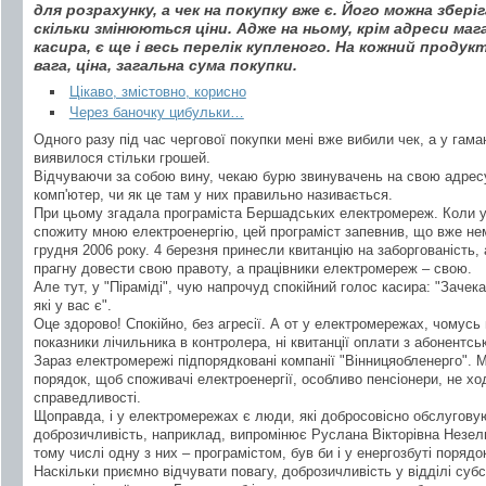
для розрахунку, а чек на покупку вже є. Його можна збері
скільки змінюються ціни. Адже на ньому, крім адреси маг
касира, є ще і весь перелік купленого. На кожний проду
вага, ціна, загальна сума покупки.
Цікаво, змістовно, корисно
Через баночку цибульки…
Одного разу під час чергової покупки мені вже вибили чек, а у гама
виявилося стільки грошей.
Відчуваючи за собою вину, чекаю бурю звинувачень на свою адресу
комп'ютер, чи як це там у них правильно називається.
При цьому згадала програміста Бершадських електромереж. Коли у 
спожиту мною електроенергію, цей програміст запевнив, що вже немо
грудня 2006 року. 4 березня принесли квитанцію на заборгованість, 
прагну довести свою правоту, а працівники електромереж – свою.
Але тут, у "Піраміді", чую напрочуд спокійний голос касира: "Зачека
які у вас є".
Оце здорово! Спокійно, без агресії. А от у електромережах, чомусь 
показники лічильника в контролера, ні квитанції оплати з абонентсь
Зараз електромережі підпорядковані компанії "Вінницяобленерго". М
порядок, щоб споживачі електроенергії, особливо пенсіонери, не хо
справедливості.
Щоправда, і у електромережах є люди, які добросовісно обслуговую
доброзичливість, наприклад, випромінює Руслана Вікторівна Незель
тому числі одну з них – програмістом, був би і у енергозбуті порядо
Наскільки приємно відчувати повагу, доброзичливість у відділі субс