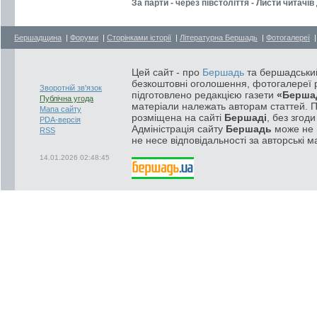
За парти - через півстоліття - Листи читачі
Бершадщина
|
Форуми
|
Сторінками історії
|
Літературна Бершадь
|
Фотогалереї
Цей сайт - про
Бершадь
та бершадський
безкоштовні оголошення, фотогалереї р
Зворотній зв'язок
підготовлено редакцією газети
«Берша
Публічна угода
матеріали належать авторам статтей. 
Мапа сайту
розміщена на сайті
Бершаді
, без згод
PDA-версія
Адміністрація сайту
Бершадь
може не п
RSS
не несе відповідальності за авторські м
14.01.2026 02:48:45