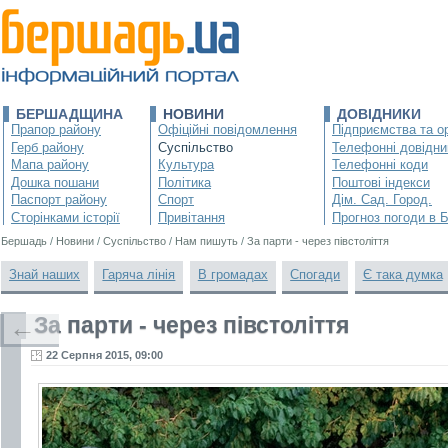
БЕРШАДЩИНА
НОВИНИ
ДОВІДНИКИ
Прапор району
Офіційні повідомлення
Підприємства та ор
Герб району
Суспільство
Телефонні довідни
Мапа району
Культура
Телефонні коди
Дошка пошани
Політика
Поштові індекси
Паспорт району
Спорт
Дім. Сад. Город.
Сторінками історії
Привітання
Прогноз погоди в 
Бершадь
/
Новини
/
Суспільство
/
Нам пишуть
/
За парти - через півстоліття
Знай наших
Гаряча лінія
В громадах
Спогади
Є така думка
За парти - через півстоліття
←
22 Серпня 2015, 09:00