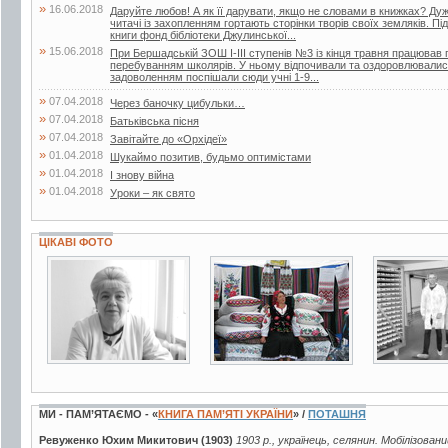
»
16.06.2018
Даруйте любов! А як її дарувати, якщо не словами в книжках? Дуже
читачі із захопленням гортають сторінки творів своїх земляків. Пі
книги фонд бібліотеки Джулинської...
»
15.06.2018
При Бершадській ЗОШ І-ІІІ ступенів №3 із кінця травня працював п
перебуванням школярів. У ньому відпочивали та оздоровлювалися 
задоволенням поспішали сюди учні 1-9...
»
07.04.2018
Через баночку цибульки…
»
07.04.2018
Батьківська пісня
»
07.04.2018
Завітайте до «Орхідеї»
»
01.04.2018
Шукаймо позитив, будьмо оптимістами
»
01.04.2018
І знову війна
»
01.04.2018
Уроки – як свято
ЦІКАВІ ФОТО
2 фото
14 фото
7 фото
МИ - ПАМ’ЯТАЄМО - «
КНИГА ПАМ’ЯТІ УКРАЇНИ
» /
ПОТАШНЯ
Ревуженко Юхим Микитович (1903)
1903 р., українець, селянин. Мобілізовани