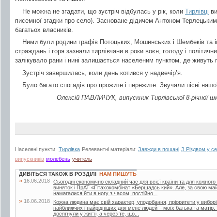
Не можна не згадати, що зустріч відбулась у рік, коли
Тирлівці
ви
писемної згадки про село). Засноване дідичем Антоном Терлецьким,
багатьох власників.
Ними були родини графів Потоцьких, Мошинських і Шембеків та 
страждань і горя зазнали тирлівчани в роки воєн, голоду і політичн
залікувало рани і нині залишається населеним пунктом, де живуть 
Зустріч завершилась, коли день котився у надвечір’я.
Було багато спогадів про прожите і пережите. Звучали пісні нашо
Олексій ПАВЛИЧУК, випускник Тирлівської 8-річної шк
Населені пункти:
Тирлівка
Релевантні матеріали:
Завжди в пошані
З Різдвом у се
випускників
молебень
учитель
ДИВІТЬСЯ ТАКОЖ В РОЗДІЛІ
НАМ ПИШУТЬ
»
16.06.2018
Сьогодні економічно складний час для всієї країни та для кожного
виняток і ПрАТ «Птахокомбінат «Бершадсь кий». Але, за свою май
намагалися йти в ногу з часом, постійно...
»
16.06.2018
Кожна людина має свій характер, уподобання, пріоритети у вибор
найближчих і найрідніших для мене людей – моїх батька та матір.
досягнули у житті, а через те, що...