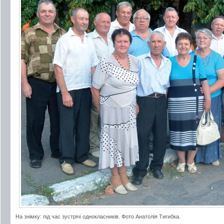
На знімку: під час зустрічі однокласників. Фото Анатолія Тигибка.