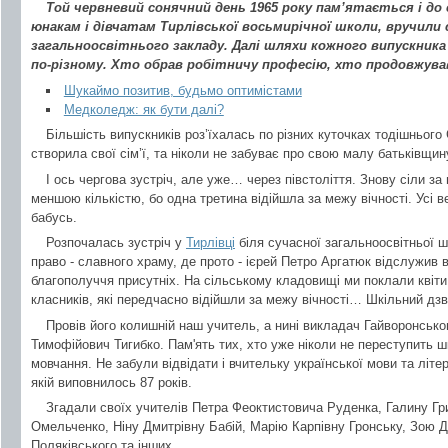
Той червневий сонячний день 1965 року пам’ятається і до
юнакам і дівчатам Тирлівської восьмирічної школи, вручили 
загальноосвітнього закладу. Далі шляхи кожного випускника 
по-різному. Хто обрав робітничу професію, хто продовжував
Шукаймо позитив, будьмо оптимістами
Медколедж: як бути далі?
Більшість випускників роз’їхалась по різних куточках тодішнього
створила свої сім’ї, та ніколи не забуває про свою малу батьківщин
І ось чергова зустріч, але уже… через півстоліття. Знову сіли за
меншою кількістю, бо одна третина відійшла за межу вічності. Усі ве
бабусь.
Розпочалась зустріч у
Тирлівці
біля сучасної загальноосвітньої ш
право - славного храму, де прото - ієрей Петро Аргатюк відслужив 
благополуччя присутніх. На сільському кладовищі ми поклали квіти
класників, які передчасно відійшли за межу вічності… Шкільний дзв
Провів його колишній наш учитель, а нині викладач Гайворонсько
Тимофійович Тигибко. Пам'ять тих, хто уже ніколи не переступить 
мовчання. Не забули відвідати і вчительку української мови та літ
якій виповнилось 87 років.
Згадали своїх учителів Петра Феоктистовича Руденка, Галину Гри
Омельченко, Ніну Дмитрівну Бабій, Марію Карпівну Гронську, Зою Д
Поляківського та інших.