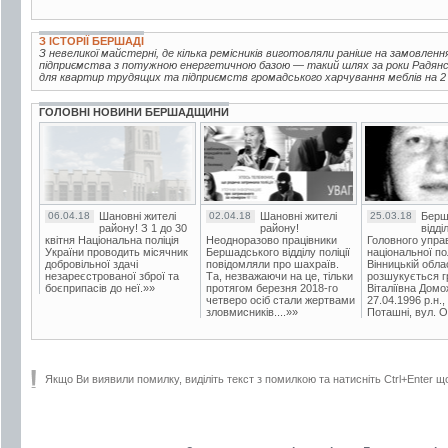
З ІСТОРІЇ БЕРШАДІ
З невеликої майстерні, де кілька ремісників виготовляли раніше на замовленн
підприємства з потужною енергетичною базою — такий шлях за роки Радянськ
для квартир трудящих та підприємств громадського харчування меблів на 2 м
ГОЛОВНІ НОВИНИ БЕРШАДЩИНИ
06.04.18
Шановні жителі
02.04.18
Шановні жителі
25.03.18
Берш
району! З 1 до 30
району!
відді
квітня Національна поліція
Неодноразово працівники
Головного упра
України проводить місячник
Бершадського відділу поліції
національної пол
добровільної здачі
повідомляли про шахраїв.
Вінницькій обла
незареєстрованої зброї та
Та, незважаючи на це, тільки
розшукується гр
боєприпасів до неї.»»
протягом березня 2018-го
Віталіївна Домо
четверо осіб стали жертвами
27.04.1996 р.н.,
зловмисників....»»
Поташні, вул. Ос
Якщо Ви виявили помилку, виділіть текст з помилкою та натисніть Ctrl+Enter щ