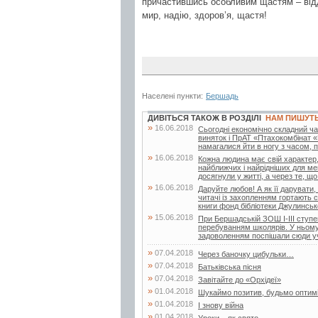
причастившись особливим щастям – відда
мир, надію, здоров’я, щастя!
Населені пункти:
Бершадь
ДИВІТЬСЯ ТАКОЖ В РОЗДІЛІ
НАМ ПИШУТ
»
16.06.2018
Сьогодні економічно складний час
виняток і ПрАТ «Птахокомбінат «
намагалися йти в ногу з часом, по
»
16.06.2018
Кожна людина має свій характер,
найближчих і найрідніших для ме
досягнули у житті, а через те, що.
»
16.06.2018
Даруйте любов! А як її дарувати,
читачі із захопленням гортають с
книги фонд бібліотеки Джулинсько
»
15.06.2018
При Бершадській ЗОШ І-ІІІ ступен
перебуванням школярів. У ньому 
задоволенням поспішали сюди учн
»
07.04.2018
Через баночку цибульки…
»
07.04.2018
Батьківська пісня
»
07.04.2018
Завітайте до «Орхідеї»
»
01.04.2018
Шукаймо позитив, будьмо оптим
»
01.04.2018
І знову війна
»
01.04.2018
Уроки – як свято