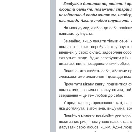
Згадуючи дитинство, юність і зрі
любити батьків, поважати старших.
незадоволені своїм життям, необґр
насправді. Часто любов плутають з
На мою думку, любов до себе поліпшу
навпаки, руйнує їх.
Звичайно, якщо любити тільки себе і н
помічають інших, перебувають у внутріш
впевнені у своїх силах, задоволені собо
тягнуться люди. Адже перебувати у їхнь
цікавіше, ніж із незадоволеними собою.
Людина, яка любить себе, дбатиме про
зловживатиме алкоголем і докладе всіх
Прочитати цікаву книгу, подивитися ф
намагатися правильно харчуватися, тобт
звершення – це теж любов до себе.
У представниць прекрасної статі, нап
яка доглянута, витончена, вишукана, во
Почніть з малого: помічайте усе хоро
позитивних рис, і поступово ваше став
дарувати свою любов іншим. Адже людя