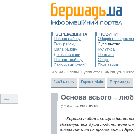
БЕРШАДЩИНА
НОВИНИ
Прапор району
Офіційні повідомле
Герб району
Суспільство
Мапа району
Культура
Дошка пошани
Політика
Паспорт району
Спорт
Сторінками історії
Привітання
Бершадь
/
Новини
/
Суспільство
/
Нам пишуть
/
Основ
Знай наших
Гаряча лінія
В громадах
Основа всього – лю
←
3 Лютого 2017, 09:00
«Хороша любов та, що є істинною,
збагачується душа людини, вона ста
вистачить на це щастя сил – і духов