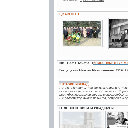
ЦІКАВІ ФОТО
2 фото
13 фото
МИ - ПАМ’ЯТАЄМО - «
КНИГА ПАМ’ЯТІ УКРА
Генцицький Максим Миколайович (1919)
19
З ІСТОРІЇ БЕРШАДІ
Цікаво проводять своє дозвілля трудящі в чис
підприємствах, в навчальних закладах. Хор
республіканського огляду колективів художнь
й в області хор вчителів міста, естрадний ор
ГОЛОВНІ НОВИНИ БЕРШАДЩИНИ