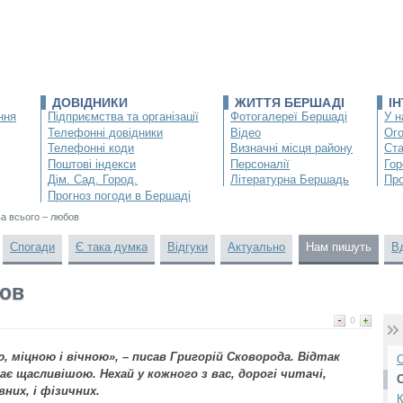
ДОВІДНИКИ
ЖИТТЯ БЕРШАДІ
І
ння
Підприємства та організації
Фотогалереї Бершаді
У н
Телефонні довідники
Відео
Ог
Телефонні коди
Визначні місця району
Ста
Поштові індекси
Персоналії
Гор
Дім. Сад. Город.
Літературна Бершадь
Про
Прогноз погоди в Бершаді
а всього – любов
Спогади
Є така думка
Відгуки
Актуально
Нам пишуть
В
бов
0
 міцною і вічною», – писав Григорій Сковорода. Відтак
О
є щасливішою. Нехай у кожного з вас, дорогі читачі,
них, і фізичних.
К