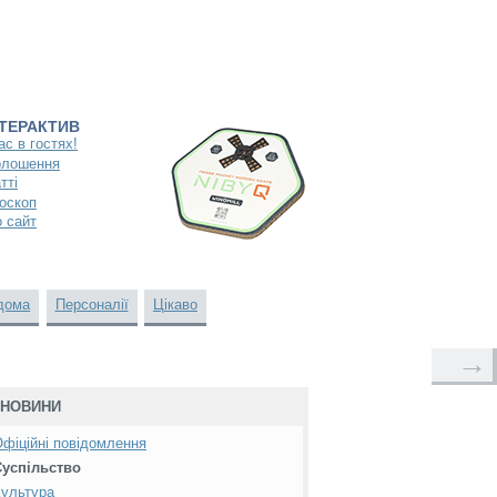
НТЕРАКТИВ
ас в гостях!
олошення
тті
оскоп
 сайт
дома
Персоналії
Цікаво
→
НОВИНИ
фіційні повідомлення
Суспільство
ультура