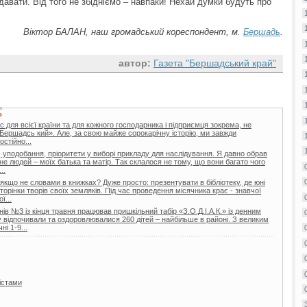
вати. Від того не збідніємо – навпаки! Нехай думки будуть про
Віктор БАЛАН, наш громадський кореспондент, м.
Бершадь
.
автор:
Газета "Бершадський край"
Ь
 для всієї країни та для кожного господарника і підприємця зокрема, не
Бершадсь кий». Але, за свою майже сорокарічну історію, ми завжди
стійно...
 уподобання, пріоритети у виборі прикладу для наслідування. Я давно обрав
не людей – моїх батька та матір. Так склалося не тому, що вони багато чого
..
 якщо не словами в книжках? Дуже просто: презентувати в бібліотеку, де юні
торінки творів своїх земляків. Під час проведення місячника крає - знавчої
ї...
ів №3 із кінця травня працював пришкільний табір «З.О.Д.І.А.К.» із денним
відпочивали та оздоровлювалися 260 дітей – найбільше в районі. З великим
і 1-9...
істами