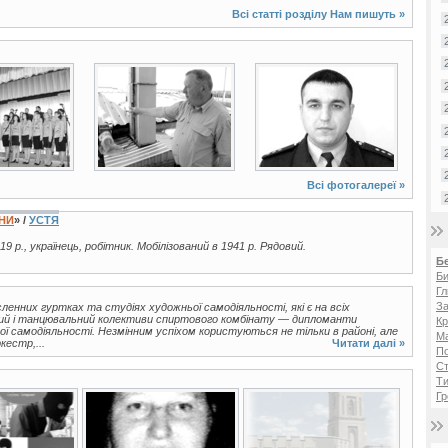
Всі статті розділу
Нам пишуть
»
4 фото
6 фото
Всі фотогалереї »
ЇНИ
» /
УСТЯ
19 р., українець, робітник. Мобілізований в 1941 р. Рядовий.
Б
Би
Гл
За
ленних гуртках та студіях художньої самодіяльності, які є на всіх
овий і танцювальний колективи спиртового комбінату — дипломанти
Кр
ої самодіяльності. Незмінним успіхом користуються не тільки в районі, але
Ма
кестр,...
Читати далі »
П
Ст
Ти
Гр