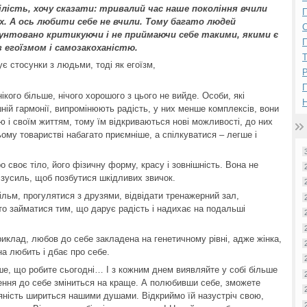
лість, хочу сказати: тривалий час наше покоління вчили
П
 А ось любити себе не вчили. Тому багато людей
унтовано критикуючи і не приймаючи себе такими, якими є
П
 егоїзмом і самозакоханістю.
є стосунки з людьми, тоді як егоїзм,
Р
ікого більше, нічого хорошого з цього не вийде. Особи, які
Н
ній гармонії, випромінюють радість, у них менше комплексів, вони
ю і своїм життям, тому їм відкриваються нові можливості, до них
ому товаристві набагато приємніше, а спілкуватися – легше і
 своє тіло, його фізичну форму, красу і зовнішність. Вона не
 зусиль, щоб позбутися шкідливих звичок.
ільм, прогулятися з друзями, відвідати тренажерний зал,
о займатися тим, що дарує радість і надихає на подальші
риклад, любов до себе закладена на генетичному рівні, адже жінка,
на любить і дбає про себе.
ше, що робите сьогодні… І з кожним днем виявляйте у собі більше
лення до себе зміниться на краще. А полюбивши себе, зможете
ність шириться нашими душами. Відкриймо їй назустріч свою,