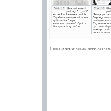
06.04.18
Шановні жителі
02.04.18
Шан
району! З 1 до 30
рай
квітня Національна поліція
Неодноразово
України проводить місячник
Бершадського в
добровільної здачі
повідомляли п
незареєстрованої зброї та
Та, незважаюч
боєприпасів до неї.»»
протягом бере
четверо осіб 
зловмисників..
Якщо Ви виявили помилку, виділіть текст з по