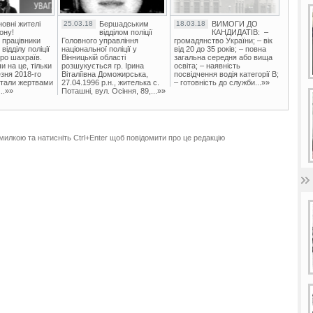
овні жителі
25.03.18
Бершадським
18.03.18
ВИМОГИ ДО
ону!
відділом поліції
КАНДИДАТІВ: –
 працівники
Головного управління
громадянство України; – вік
ідділу поліції
національної поліції у
від 20 до 35 років; – повна
ро шахраїв.
Вінницькій області
загальна середня або вища
и на це, тільки
розшукується гр. Ірина
освіта; – наявність
зня 2018-го
Віталіївна Доможирська,
посвідчення водія категорії В;
стали жертвами
27.04.1996 р.н., жителька с.
– готовність до служби...»»
..»»
Поташні, вул. Осіння, 89,...»»
милкою та натисніть Ctrl+Enter щоб повідомити про це редакцію