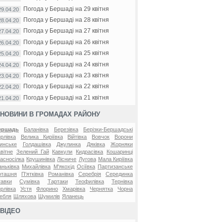
Погода у Бершаді на 29 квітня
29.04.20
Погода у Бершаді на 28 квітня
28.04.20
Погода у Бершаді на 27 квітня
27.04.20
Погода у Бершаді на 26 квітня
26.04.20
Погода у Бершаді на 25 квітня
25.04.20
Погода у Бершаді на 24 квітня
24.04.20
Погода у Бершаді на 23 квітня
23.04.20
Погода у Бершаді на 22 квітня
22.04.20
Погода у Бершаді на 21 квітня
21.04.20
НОВИНИ В ГРОМАДАХ РАЙОНУ
ершадь
Баланівка
Березівка
Берізки-Бершадські
рлівка
Велика Киріївка
Війтівка
Вовчок
Ворони
инське
Голдашівка
Джулинка
Дяківка
Жорняки
вітне
Зелений Гай
Кавкули
Кидрасівка
Кошаринці
асносілка
Крушинівка
Лісниче
Лугова
Мала Киріївка
ньківка
Михайлівка
М'якохід
Осіївка
Партизанське
оташня
П'ятківка
Романівка
Серебрія
Серединка
авки
Сумівка
Тартаки
Теофилівка
Тернівка
рлівка
Устя
Флорино
Хмарівка
Чернятка
Чорна
ебля
Шляхова
Шумилів
Яланець
ВІДЕО